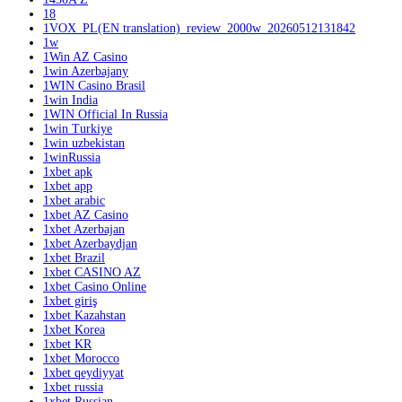
18
1VOX_PL(EN translation)_review_2000w_20260512131842
1w
1Win AZ Casino
1win Azerbajany
1WIN Casino Brasil
1win India
1WIN Official In Russia
1win Turkiye
1win uzbekistan
1winRussia
1xbet apk
1xbet app
1xbet arabic
1xbet AZ Casino
1xbet Azerbajan
1xbet Azerbaydjan
1xbet Brazil
1xbet CASINO AZ
1xbet Casino Online
1xbet giriş
1xbet Kazahstan
1xbet Korea
1xbet KR
1xbet Morocco
1xbet qeydiyyat
1xbet russia
1xbet Russian