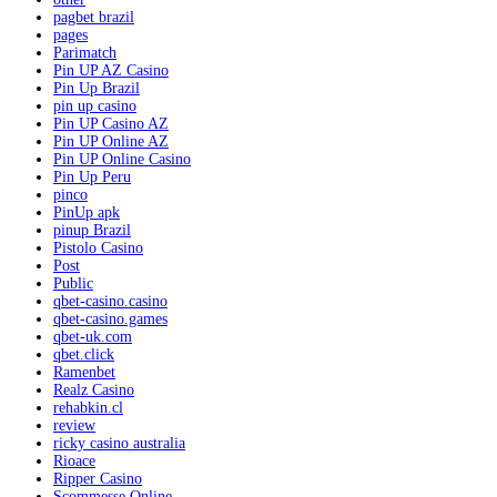
pagbet brazil
pages
Parimatch
Pin UP AZ Casino
Pin Up Brazil
pin up casino
Pin UP Casino AZ
Pin UP Online AZ
Pin UP Online Casino
Pin Up Peru
pinco
PinUp apk
pinup Brazil
Pistolo Casino
Post
Public
qbet-casino.casino
qbet-casino.games
qbet-uk.com
qbet.click
Ramenbet
Realz Casino
rehabkin.cl
review
ricky casino australia
Rioace
Ripper Casino
Scommesse Online