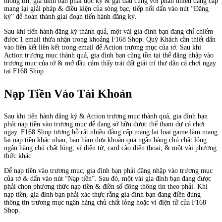
thông tin, gia đình bạn phải đọc kỹ & gật đầu cùng với phần nhiều đẳng cấp
mang lại giải pháp & điều kiện của sòng bạc, tiếp nối dấn vào nút “Đăng
ký” để hoàn thành giai đoạn tiến hành đăng ký.
Sau khi tiến hành đăng ký thành quả, một vài gia đình bạn đang chỉ chiếm
được 1 email thừa nhận trong khoảng F168 Shop. Quý Khách cần thiết dấn
vào liên kết liên kết trong email để Action trương mục của tớ. Sau khi
Action trương mục thành quả, gia đình bạn cũng tồn tại thể đăng nhập vào
trương mục của tớ & mở đầu cảm thấy trái đất giải trí thư dãn cá chơi ngay
tại F168 Shop.
Nạp Tiền Vào Tài Khoản
Sau khi tiến hành đăng ký & Action trương mục thành quả, gia đình bạn
phải nạp tiền vào trương mục để đang sở hữu được thể tham dự cá chơi
ngay. F168 Shop tương hỗ rất nhiều đẳng cấp mang lại loại game làm mang
lại nạp tiền khác nhau, bao hàm đưa khoản qua ngân hàng chủ chất lỏng
ngân hàng chủ chất lỏng, ví điện tử, card cào điện thoại, & một vài phương
thức khác.
Để nạp tiền vào trương mục, gia đình bạn phải đăng nhập vào trương mục
của tớ & dấn vào nút “Nạp tiền”. Sau đó, một vài gia đình bạn đang được
phải chọn phương thức nạp tiền & điền số đông thông tin theo phải. Khi
nạp tiền, gia đình bạn phải xác thực rằng gia đình bạn đang điền đúng
thông tin trương mục ngân hàng chủ chất lỏng hoặc ví điện tử của F168
Shop.