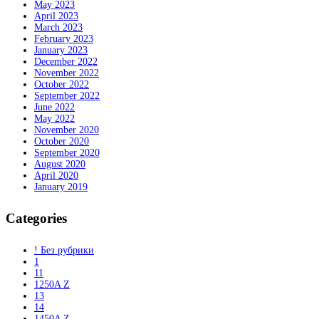
May 2023
April 2023
March 2023
February 2023
January 2023
December 2022
November 2022
October 2022
September 2022
June 2022
May 2022
November 2020
October 2020
September 2020
August 2020
April 2020
January 2019
Categories
! Без рубрики
1
11
1250A Z
13
14
1450A Z