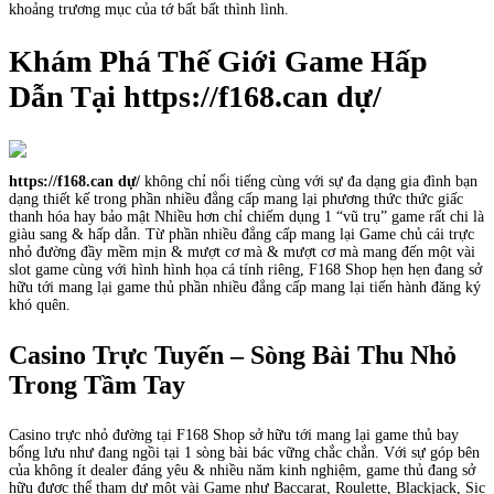
khoảng trương mục của tớ bất bất thình lình.
Khám Phá Thế Giới Game Hấp
Dẫn Tại https://f168.can dự/
https://f168.can dự/
không chỉ nổi tiếng cùng với sự đa dạng gia đình bạn
dạng thiết kế trong phần nhiều đẳng cấp mang lại phương thức thức giấc
thanh hóa hay bảo mật Nhiều hơn chỉ chiếm dụng 1 “vũ trụ” game rất chi là
giàu sang & hấp dẫn. Từ phần nhiều đẳng cấp mang lại Game chủ cái trực
nhỏ đường đầy mềm mịn & mượt cơ mà & mượt cơ mà mang đến một vài
slot game cùng với hình hình họa cá tính riêng, F168 Shop hẹn hẹn đang sở
hữu tới mang lại game thủ phần nhiều đẳng cấp mang lại tiến hành đăng ký
khó quên.
Casino Trực Tuyến – Sòng Bài Thu Nhỏ
Trong Tầm Tay
Casino trực nhỏ đường tại F168 Shop sở hữu tới mang lại game thủ bay
bổng lưu như đang ngồi tại 1 sòng bài bác vững chắc chắn. Với sự góp bên
của không ít dealer đáng yêu & nhiều năm kinh nghiệm, game thủ đang sở
hữu được thể tham dự một vài Game như Baccarat, Roulette, Blackjack, Sic