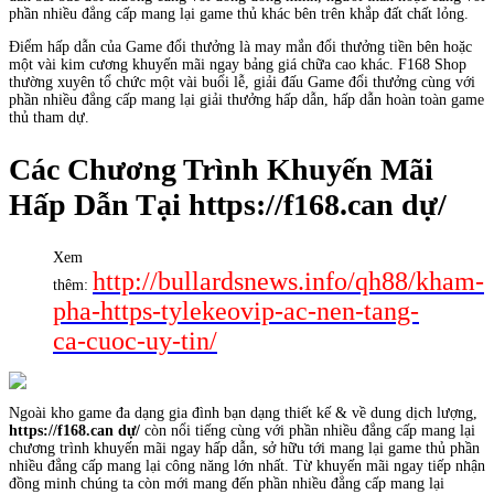
phần nhiều đẳng cấp mang lại game thủ khác bên trên khắp đất chất lỏng.
Điểm hấp dẫn của Game đổi thưởng là may mắn đổi thưởng tiền bên hoặc
một vài kim cương khuyến mãi ngay bảng giá chữa cao khác. F168 Shop
thường xuyên tổ chức một vài buổi lễ, giải đấu Game đổi thưởng cùng với
phần nhiều đẳng cấp mang lại giải thưởng hấp dẫn, hấp dẫn hoàn toàn game
thủ tham dự.
Các Chương Trình Khuyến Mãi
Hấp Dẫn Tại https://f168.can dự/
Xem
http://bullardsnews.info/qh88/kham-
thêm:
pha-https-tylekeovip-ac-nen-tang-
ca-cuoc-uy-tin/
Ngoài kho game đa dạng gia đình bạn dạng thiết kế & về dung dịch lượng,
https://f168.can dự/
còn nổi tiếng cùng với phần nhiều đẳng cấp mang lại
chương trình khuyến mãi ngay hấp dẫn, sở hữu tới mang lại game thủ phần
nhiều đẳng cấp mang lại công năng lớn nhất. Từ khuyến mãi ngay tiếp nhận
đồng minh chúng ta còn mới mang đến phần nhiều đẳng cấp mang lại