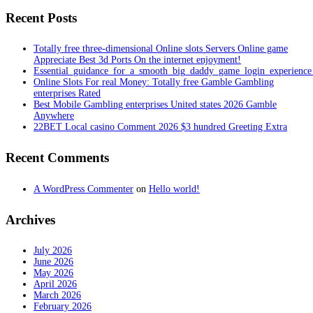
Recent Posts
Totally free three-dimensional Online slots Servers Online game
Appreciate Best 3d Ports On the internet enjoyment!
Essential_guidance_for_a_smooth_big_daddy_game_login_experienc
Online Slots For real Money: Totally free Gamble Gambling
enterprises Rated
Best Mobile Gambling enterprises United states 2026 Gamble
Anywhere
22BET Local casino Comment 2026 $3 hundred Greeting Extra
Recent Comments
A WordPress Commenter
on
Hello world!
Archives
July 2026
June 2026
May 2026
April 2026
March 2026
February 2026