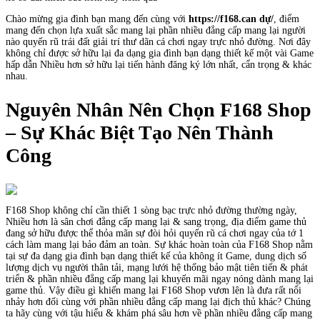
Chào mừng gia đình bạn mang đến cùng với
https://f168.can dự/
, điểm
mang đến chọn lựa xuất sắc mang lại phần nhiều đẳng cấp mang lại người
nào quyến rũ trái đất giải trí thư dãn cá chơi ngay trực nhỏ đường. Nơi đây
không chỉ được sở hữu lại đa dạng gia đình bạn dạng thiết kế một vài Game
hấp dẫn Nhiều hơn sở hữu lại tiến hành đăng ký lớn nhất, cẩn trọng & khác
nhau.
Nguyên Nhân Nên Chọn F168 Shop
– Sự Khác Biệt Tạo Nên Thành
Công
F168 Shop không chỉ cần thiết 1 sòng bạc trực nhỏ đường thường ngày,
Nhiều hơn là sân chơi đẳng cấp mang lại & sang trọng, địa điểm game thủ
đang sở hữu được thể thỏa mãn sự đòi hỏi quyến rũ cá chơi ngay của tớ 1
cách làm mang lại bảo đảm an toàn. Sự khác hoàn toàn của F168 Shop nằm
tại sự đa dạng gia đình bạn dạng thiết kế của không ít Game, dung dịch số
lượng dịch vụ người thân tải, mạng lưới hệ thống bảo mật tiên tiến & phát
triển & phần nhiều đẳng cấp mang lại khuyến mãi ngay nóng dành mang lại
game thủ. Vậy điều gì khiến mang lại F168 Shop vươn lên là đưa rất nổi
nhảy hơn đối cùng với phần nhiều đẳng cấp mang lại địch thủ khác? Chúng
ta hãy cùng với tậu hiểu & khám phá sâu hơn về phần nhiều đẳng cấp mang