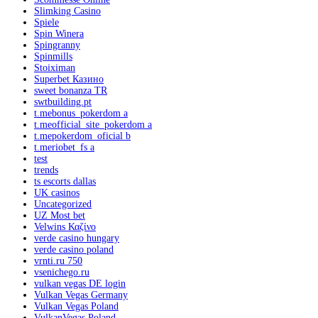
Slimking Casino
Spiele
Spin Winera
Spingranny
Spinmills
Stoiximan
Superbet Казино
sweet bonanza TR
swtbuilding.pt
t.mebonus_pokerdom a
t.meofficial_site_pokerdom a
t.mepokerdom_oficial b
t.meriobet_fs a
test
trends
ts escorts dallas
UK casinos
Uncategorized
UZ Most bet
Velwins Καζίνο
verde casino hungary
verde casino poland
vrnti.ru 750
vsenichego.ru
vulkan vegas DE login
Vulkan Vegas Germany
Vulkan Vegas Poland
VulkanVegas Poland