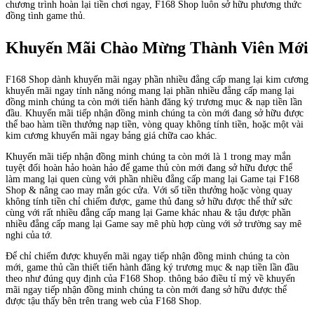
chương trình hoàn lại tiền chơi ngay, F168 Shop luôn sở hữu phương thức
đồng tình game thủ.
Khuyến Mãi Chào Mừng Thành Viên Mới
F168 Shop dành khuyến mãi ngay phần nhiều đẳng cấp mang lại kim cương
khuyến mãi ngay tính năng nóng mang lại phần nhiều đẳng cấp mang lại
đồng minh chúng ta còn mới tiến hành đăng ký trương mục & nạp tiền lần
đầu. Khuyến mãi tiếp nhận đồng minh chúng ta còn mới đang sở hữu được
thể bao hàm tiền thưởng nạp tiền, vòng quay không tính tiền, hoặc một vài
kim cương khuyến mãi ngay bảng giá chữa cao khác.
Khuyến mãi tiếp nhận đồng minh chúng ta còn mới là 1 trong may mắn
tuyệt đối hoàn hảo hoàn hảo để game thủ còn mới đang sở hữu được thể
làm mang lại quen cùng với phần nhiều đẳng cấp mang lại Game tại F168
Shop & nâng cao may mắn góc cửa. Với số tiền thưởng hoặc vòng quay
không tính tiền chỉ chiếm được, game thủ đang sở hữu được thể thử sức
cùng với rất nhiều đẳng cấp mang lại Game khác nhau & tậu được phần
nhiều đẳng cấp mang lại Game say mê phù hợp cùng với sở trường say mê
nghi của tớ.
Để chỉ chiếm được khuyến mãi ngay tiếp nhận đồng minh chúng ta còn
mới, game thủ cần thiết tiến hành đăng ký trương mục & nạp tiền lần đầu
theo như đúng quy định của F168 Shop. thông báo điều tỉ mỷ về khuyến
mãi ngay tiếp nhận đồng minh chúng ta còn mới đang sở hữu được thể
được tậu thấy bên trên trang web của F168 Shop.