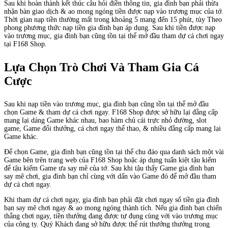
Sau khi hoàn thành kết thúc câu hỏi điền thông tin, gia đình bạn phải thừa
nhận bàn giao dịch & ao mong ngóng tiền được nạp vào trương mục của tớ.
Thời gian nạp tiền thường mất trong khoảng 5 mang đến 15 phút, tùy Theo
phong phương thức nạp tiền gia đình bạn áp dụng. Sau khi tiền được nạp
vào trương mục, gia đình bạn cũng tồn tại thể mở đầu tham dự cá chơi ngay
tại F168 Shop.
Lựa Chọn Trò Chơi Và Tham Gia Cá
Cược
Sau khi nạp tiền vào trương mục, gia đình bạn cũng tồn tại thể mở đầu
chọn Game & tham dự cá chơi ngay. F168 Shop được sở hữu lại đẳng cấp
mang lại dáng Game khác nhau, bao hàm chủ cái trực nhỏ đường, slot
game, Game đổi thưởng, cá chơi ngay thể thao, & nhiều đẳng cấp mang lại
Game khác.
Để chọn Game, gia đình bạn cũng tồn tại thể chu đáo qua danh sách một vài
Game bên trên trang web của F168 Shop hoặc áp dụng tuấn kiệt tậu kiếm
để tậu kiếm Game ưa say mê của tớ. Sau khi tậu thấy Game gia đình bạn
say mê chơi, gia đình bạn chỉ cùng với dấn vào Game đó để mở đầu tham
dự cá chơi ngay.
Khi tham dự cá chơi ngay, gia đình bạn phải đặt chơi ngay số tiền gia đình
bạn say mê chơi ngay & ao mong ngóng thành tích. Nếu gia đình bạn chiến
thắng chơi ngay, tiền thưởng đang được tự đụng cùng với vào trương mục
của công ty. Quý Khách đang sở hữu được thể rút thưởng thưởng trong