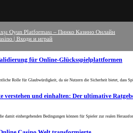
axşı Oyun Platforması – Пинко Казино Онлайн
sino | Входи и играй
lidierung für Online-Glücksspielplattformen
ntliche Rolle für Glaubwürdigkeit, da sie Nutzern die Sicherheit bietet, dass S
verstehen und einhalten: Der ultimative Ratgeb
die damit einhergehenden Bedingungen können für Spieler zur realen Herausfor
Online Casino Welt transformierte