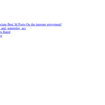
ciate Best 3d Ports On the internet enjoyment!
e_and_gameplay_acc
es Rated
re