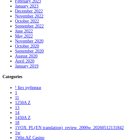
February 2023
January 2023
December 2022
November 2022
October 2022
September 2022
June 2022
May 2022
November 2020
October 2020
September 2020
August 2020
April 2020
January 2019
Categories
! Без рубрики
1
11
1250A Z
13
14
1450A Z
18
1VOX_PL(EN translation)_review_2000w_20260512131842
1w
1Win AZ Casino