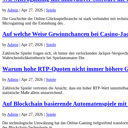
by
Admin
|
Apr 27, 2026
|
Spiele
Die Geschichte der Online-Glücksspielbranche ist stark verbunden mit techni
Microgaming und die Entstehung des...
Auf welche Weise Gewinnchancen bei Casino-Jac
by
Admin
|
Apr 27, 2026
|
Spiele
Zahlreiche Spieler fragen sich, ob hinter den verlockenden Jackpot-Versprec
Wahrscheinlichkeitstheorie bei Spielautomaten Die...
Warum hohe RTP-Quoten nicht immer höhere G
by
Admin
|
Apr 27, 2026
|
Spiele
Zahlreiche Spieler vertreten die Ansicht, dass ein hoher RTP-Wert unmittelba
statistische Maße allein unzureichend...
Auf Blockchain basierende Automatenspiele mit
by
Admin
|
Apr 27, 2026
|
Spiele
Die technologische Umwälzung hat das Online-Gaming tiefgreifend transformier
der Blockchain-Technologie in...