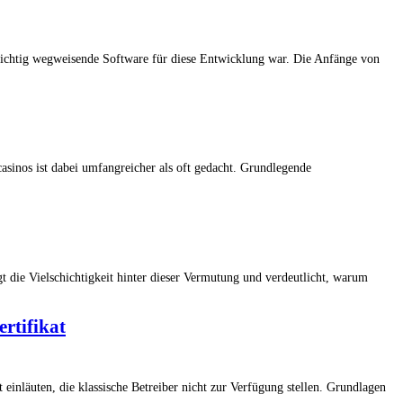
e wichtig wegweisende Software für diese Entwicklung war. Die Anfänge von
asinos ist dabei umfangreicher als oft gedacht. Grundlegende
t die Vielschichtigkeit hinter dieser Vermutung und verdeutlicht, warum
rtifikat
einläuten, die klassische Betreiber nicht zur Verfügung stellen. Grundlagen