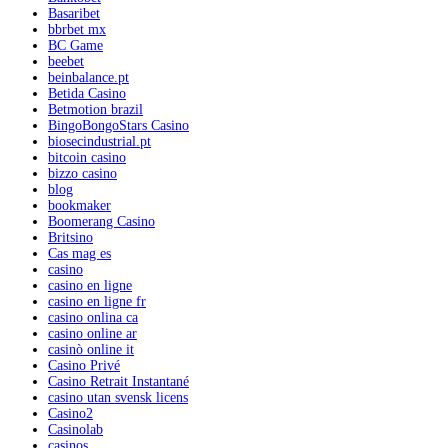
Basaribet
bbrbet mx
BC Game
beebet
beinbalance.pt
Betida Casino
Betmotion brazil
BingoBongoStars Casino
biosecindustrial.pt
bitcoin casino
bizzo casino
blog
bookmaker
Boomerang Casino
Britsino
Cas mag es
casino
casino en ligne
casino en ligne fr
casino onlina ca
casino online ar
casinò online it
Casino Privé
Casino Retrait Instantané
casino utan svensk licens
Casino2
Casinolab
casinos