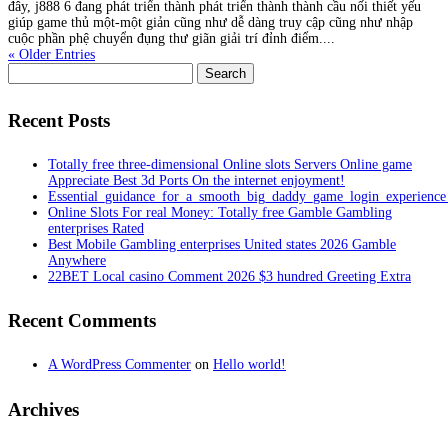
đây, j888 6 đang phát triển thành phát triển thành thành cầu nối thiết yếu
giúp game thủ một-một giản cũng như dễ dàng truy cập cũng như nhập
cuộc phần phệ chuyển đụng thư giãn giải trí đỉnh điểm....
« Older Entries
Search
for:
Recent Posts
Totally free three-dimensional Online slots Servers Online game
Appreciate Best 3d Ports On the internet enjoyment!
Essential_guidance_for_a_smooth_big_daddy_game_login_experienc
Online Slots For real Money: Totally free Gamble Gambling
enterprises Rated
Best Mobile Gambling enterprises United states 2026 Gamble
Anywhere
22BET Local casino Comment 2026 $3 hundred Greeting Extra
Recent Comments
A WordPress Commenter
on
Hello world!
Archives