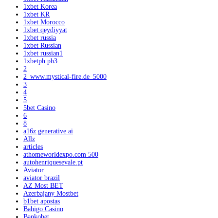
1xbet Korea
1xbet KR
1xbet Morocco
1xbet qeydiyyat
1xbet russia
1xbet Russian
1xbet russian1
1xbetph.ph3
2
2_www.mystical-fire.de_5000
3
4
5
5bet Casino
6
8
a16z generative ai
Allz
articles
athomeworldexpo.com 500
autohenriquesevale.pt
Aviator
aviator brazil
AZ Most BET
Azerbajany Mostbet
b1bet apostas
Bahigo Casino
Bankobet