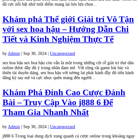
đã cực nổi bật như một điểm mang lại lựa lựa chọn...
Khám phá Thế giới Giải trí Vô Tận
với sex hoa hậu – Hướng Dẫn Chi
Tiết và Kinh Nghiệm Thực Tế
by
Admin
|
Sep 30, 2024
|
Uncategorized
sex hoa hậu sex hoa hậu còn vẫn là một trong những cội rễ giải trí thư dãn
online được đầy đủ ý trung nhân đam mê. Với rộng rãi game bài bác và
thiên tài duyên dáng, sex hoa hậu với tương lai phát hành đầy đủ tiến hành
đăng ký say mê và cực nhọc quên mang đến người...
Khám Phá Đỉnh Cao Cược Đánh
Bài – Truy Cập Vào j888 6 Để
Tham Gia Nhanh Nhất
by
Admin
|
Sep 30, 2024
|
Uncategorized
j888 6 Trong loại dung dịch xung quanh cá cược online trong khoảng ngay