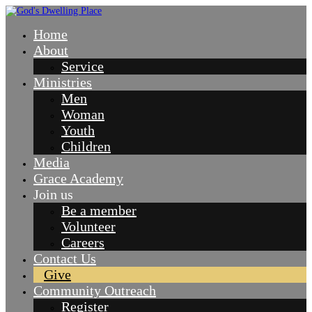
Home
About
Service
Ministries
Men
Woman
Youth
Children
Media
Grace Academy
Join us
Be a member
Volunteer
Careers
Contact Us
Give
Community Outreach
Register