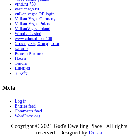
vrnti.ru 750
vsenichego.ru
vulkan vegas DE login
Vulkan Vegas Germany
Vulkan Vegas Poland
VulkanVegas Poland
Winnita Casinò
www.admsoln.ru 100
Στρατηγικές Στοιχήματος
казино
Комета Казино
Пости
Текста
Швеция
カジ旅
Meta
Log in
Entries feed
Comments feed
WordPress.org
Copyright © 2021 God's Dwelling Place | All rights
reserved | Designed by
Duraa