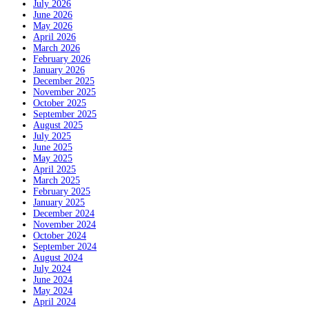
July 2026
June 2026
May 2026
April 2026
March 2026
February 2026
January 2026
December 2025
November 2025
October 2025
September 2025
August 2025
July 2025
June 2025
May 2025
April 2025
March 2025
February 2025
January 2025
December 2024
November 2024
October 2024
September 2024
August 2024
July 2024
June 2024
May 2024
April 2024