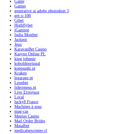
Game
Games
generative ai adobe photoshop 3
get-x-100
Gtbet
Highflybet
iGaming
India Mostbet
Jackpot
Jeux
KaravanBet Casino
Kasyno Online PL
king johnnie
koboldportugal
koensushi.pt
Kraken
legarage.pt
Leonbet
liderpneus.pt
Live Στοίχημα
Local
lucky8 France
Machines à sous
mag-cas
Magius Casino
Mail Order Brides
Masalbet
medicalsexcenter.cl