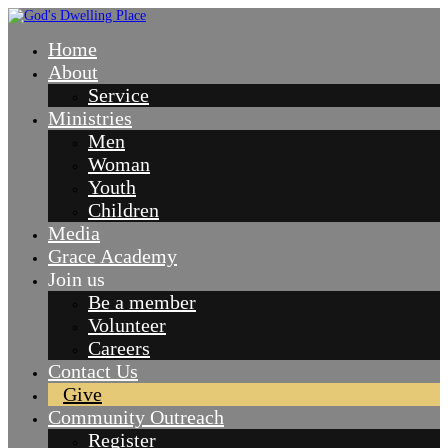
Home
About
Service
Ministries
Men
Woman
Youth
Children
Media
Grace Academy
Join us
Be a member
Volunteer
Careers
Contact Us
Give
Community Outreach
Register