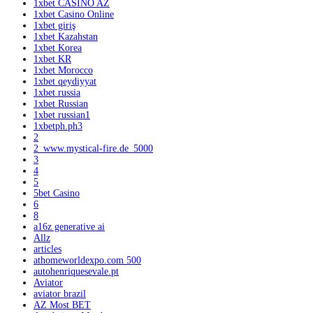
1xbet CASINO AZ
1xbet Casino Online
1xbet giriş
1xbet Kazahstan
1xbet Korea
1xbet KR
1xbet Morocco
1xbet qeydiyyat
1xbet russia
1xbet Russian
1xbet russian1
1xbetph.ph3
2
2_www.mystical-fire.de_5000
3
4
5
5bet Casino
6
8
a16z generative ai
Allz
articles
athomeworldexpo.com 500
autohenriquesevale.pt
Aviator
aviator brazil
AZ Most BET