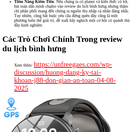
Tiềm Năng Kiếm Tiền
: Nếu chúng ta có planer và kiến thức có lợi,
bài toán dấn mình chạm̀o vào review du lịch bình hưng nhưng thậm
chí phân phối mang đến chúng ta nguồn thu nhập cá nhân đáng nhắc.
Tuy nhiên, cũng bắt buộc yêu cầu đừng quên đây cũng là một
phương luôn thể giải trí, đề xuất hãy nghịch một cơ hội có quánh thù
đầy kinh nghiệm.
Các Trò Chơi Chính Trong review
du lịch bình hưng
https://unfreegaes.com/wp-
Xem thêm:
discussion/huong-dang-ky-tai-
khoan-j88-don-gian-an-toan-04-08-
2025