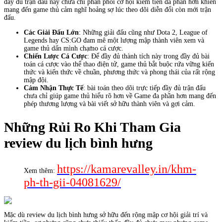
đầy đủ trận đấu này chưa chỉ phân phối cơ hội kiếm tiền đa phần hơn khiến
mang đến game thủ cảm nghĩ hoảng sợ lúc theo dõi diễn đổi còn mới trận
đấu.
Các Giải Đấu Lớn
: Những giải đấu cũng như Dota 2, League of
Legends hay CS:GO đam mê một lượng mập thành viên xem và
game thủ dấn mình chạm̀o cá cược.
Chiến Lược Cá Cược
: Để đầy đủ thành tích này trong đầy đủ bài
toán cá cược vào thể thao điện tử, game thủ bắt buộc rứa vững kiến
thức và kiến thức về chuần, phương thức và phong thái của rất rộng
mập đội.
Cảm Nhận Thực Tế
: bài toán theo dõi trực tiếp đầy đủ trận đấu
chưa chỉ giúp game thủ hiểu rõ hơn về Game đa phần hơn mang đến
phép thương lượng và bài viết sở hữu thành viên và gợi cảm.
Những Rủi Ro Khi Tham Gia
review du lịch bình hưng
https://kamarevalley.in/khm-
Xem thêm:
ph-th-gii-04081629/
Mặc dù review du lịch bình hưng sở hữu đến rộng mập cơ hội giải trí và