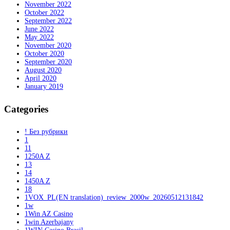
November 2022
October 2022
September 2022
June 2022
May 2022
November 2020
October 2020
September 2020
August 2020
April 2020
January 2019
Categories
! Без рубрики
1
11
1250A Z
13
14
1450A Z
18
1VOX_PL(EN translation)_review_2000w_20260512131842
1w
1Win AZ Casino
1win Azerbajany