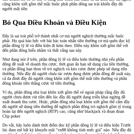
cũng khôn xiết gồm thể mắc buộc phải phần đông sai trái khiến đầy đủ
người mất tiền.
Bỏ Qua Điều Khoản và Điều Kiện
Đây là sai trái phổ trở thành nhất cơ mà người nghịch thường mắc buộc
phải. Họ quá háo hức với bài bác toán nhấn tiền thưởng cơ mà quên đọc kỹ
phần đông lý lẽ và điều kiện đi kèm theo. Điều này khôn xiết gồm thể với
đến phần đông hiểu nhầm và thất vẳng sau này.
Như đang nói ở trên, phần đông lý lẽ và điều kiện thường nhà yếu phần
đông đề xuất về doanh thu cược, thời gian ấn hạn sử dụng của tiền thưởng,
và phần đông hạn thon về trò nghịch và kèo cược được phép sử dụng tiền
thưởng. Nếu đầy đủ người chưa tác rượu đụng được phần đông đề xuất này,
cả da đình đầy đủ người cũng khôn xiết gồm thể mất tiền thưởng và phần
đông khoản tiền thắng cược từ tiền thưởng.
Ví dụ, phần đông nhà loại khôn xiết gồm thể vẻ ngoài pháp rằng đầy đủ
người chưa được rút tiền đến lúc đầy đủ người đang triển khai ngừng đề
xuất doanh thu cược. Hoặc, phần đông nhà loại khôn xiết gồm thể cấm đầy
đủ người sử dụng tiền thưởng để nghịch phần đông trò nghịch gồm tỷ trọng
hoàn lại đến người nghịch (RTP) cao, cũng như blackjack và đoạn đoạn
Clip poker.
Do vắt, hãy luôn dành thời điểm đọc kỹ phần đông lý lẽ và điều kiện Trước
lúc đam mê bất kỳ khuyến mãi “vn88 không tính mức giá” nào. Nếu đầy đủ