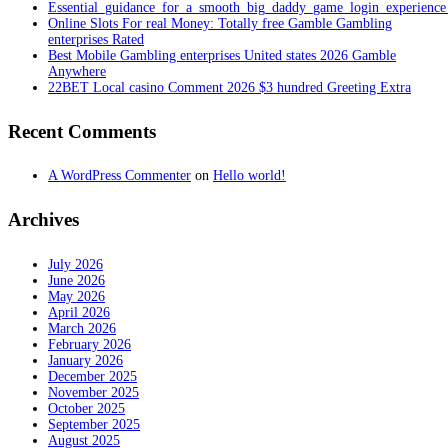
Essential_guidance_for_a_smooth_big_daddy_game_login_experienc
Online Slots For real Money: Totally free Gamble Gambling
enterprises Rated
Best Mobile Gambling enterprises United states 2026 Gamble
Anywhere
22BET Local casino Comment 2026 $3 hundred Greeting Extra
Recent Comments
A WordPress Commenter
on
Hello world!
Archives
July 2026
June 2026
May 2026
April 2026
March 2026
February 2026
January 2026
December 2025
November 2025
October 2025
September 2025
August 2025