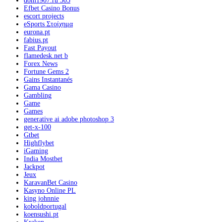
dom1907.ru 505
Efbet Casino Bonus
escort projects
eSports Στοίχημα
eurona.pt
fabius.pt
Fast Payout
flamedesk.net b
Forex News
Fortune Gems 2
Gains Instantanés
Gama Casino
Gambling
Game
Games
generative ai adobe photoshop 3
get-x-100
Gtbet
Highflybet
iGaming
India Mostbet
Jackpot
Jeux
KaravanBet Casino
Kasyno Online PL
king johnnie
koboldportugal
koensushi.pt