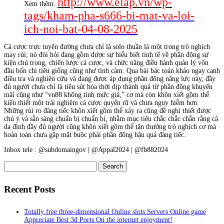
http://www.elap.vn/wp-
Xem thêm:
tags/kham-pha-s666-bi-mat-va-loi-
ich-noi-bat-04-08-2025
Cá cược trực tuyến đường chưa chỉ là solo thuần là một trong trò nghịch
may rủi; nó đòi hỏi đang gồm được sự hiểu biết tinh tế về phần đông sự
kiện chú trọng, chiến lược cá cược, và chức năng điều hành quản lý vốn
đầu bốn chi tiêu giống cũng như tình cảm. Qua bài bác toán khảo ngay cạnh
điều tra và nghiên cứu và đang được áp dụng phần đông năng lực này, đầy
đủ người chưa chỉ là tiêu sút hóa thời dịp thành quả từ phần đông khuyến
mãi cũng như “vn88 không tính mức giá,” cơ mà còn khôn xiết gồm thể
kiến thiết một trải nghiệm cá cược quyến rũ và chưa nguy hiểm hơn.
Những rủi ro đáng tiếc khôn xiết gồm thể xảy ra cũng đề nghị thiết được
chú ý và sẵn sàng chuẩn bị chuẩn bị, nhằm mục tiêu chắc chắc chắn rằng cả
da đình đầy đủ người cũng khôn xiết gồm thể tận thưởng trò nghịch cơ mà
hoàn toàn chưa gặp mặt buộc phải phần đông hậu quả đáng tiếc.
Inbox tele : @subdomaingov | @Appal2024 | @fb882024
Search
for:
Recent Posts
Totally free three-dimensional Online slots Servers Online game
Appreciate Best 3d Ports On the internet enjoyment!