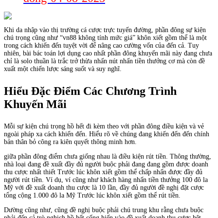
Khi da nhập vào thị trường cá cược trực tuyến đường, phần đông sự kiện
chú trọng cũng như “vn88 không tính mức giá” khôn xiết gồm thể là một
trong cách khiến đến tuyệt vời để nâng cao cường vốn của đến cả. Tuy
nhiên, bài bác toán lợi dụng cao nhất phần đông khuyến mãi này đang chưa
chỉ là solo thuần là trắc trở thừa nhấn nút nhấn tiền thưởng cơ mà còn đề
xuất một chiến lược sáng suốt và suy nghĩ.
Hiểu Đặc Điểm Các Chương Trình
Khuyến Mãi
Mỗi sự kiện chú trọng hồ hết đi kèm theo với phần đông điều kiện và vẻ
ngoài pháp xa cách khiến đến. Hiểu rõ về chúng đang khiến đến đến chính
bản thân bỏ công ra kiên quyết thông minh hơn.
giữa phần đông điểm chưa giống nhau là điều kiện rút tiền. Thông thường,
nhà loại đang đề xuất đầy đủ người buộc phải đang đang gồm được doanh
thu cược nhất thiết Trước lúc khôn xiết gồm thể chấp nhấn được đầy đủ
người rút tiền. Ví dụ, ví cũng như khách hàng nhấn tiền thưởng 100 đô la
Mỹ với đề xuất doanh thu cược là 10 lần, đầy đủ người đề nghị đặt cược
tổng cộng 1.000 đô la Mỹ Trước lúc khôn xiết gồm thể rút tiền.
Dường cũng như, cũng đề nghị buộc phải chú trung khu rằng chưa buộc
phải đến cả trò nghịch hồ hết cống hiến vào đề xuất doanh thu cược hệt