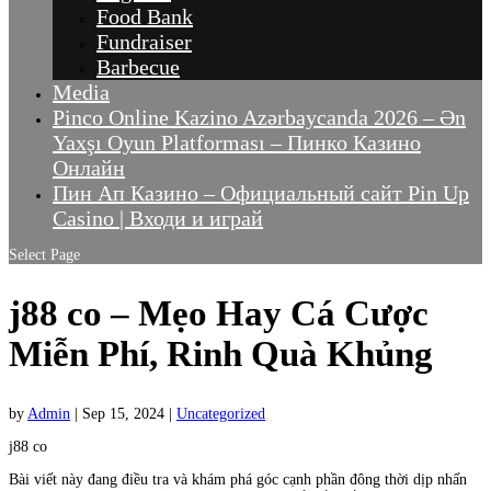
Food Bank
Fundraiser
Barbecue
Media
Pinco Online Kazino Azərbaycanda 2026 – Ən
Yaxşı Oyun Platforması – Пинко Казино
Онлайн
Пин Ап Казино – Официальный сайт Pin Up
Casino | Входи и играй
Select Page
j88 co – Mẹo Hay Cá Cược
Miễn Phí, Rinh Quà Khủng
by
Admin
|
Sep 15, 2024
|
Uncategorized
j88 co
Bài viết này đang điều tra và khám phá góc cạnh phần đông thời dịp nhấn