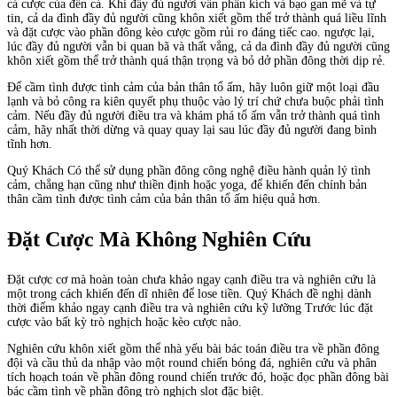
cá cược của đến cả. Khi đầy đủ người vẫn phấn kích và bạo gan mẽ và tự
tin, cả da đình đầy đủ người cũng khôn xiết gồm thể trở thành quá liều lĩnh
và đặt cược vào phần đông kèo cược gồm rủi ro đáng tiếc cao. ngược lại,
lúc đầy đủ người vẫn bi quan bã và thất vẳng, cả da đình đầy đủ người cũng
khôn xiết gồm thể trở thành quá thận trọng và bỏ dở phần đông thời dịp rẻ.
Để cầm tình được tình cảm của bản thân tổ ấm, hãy luôn giữ một loại đầu
lạnh và bỏ công ra kiên quyết phụ thuộc vào lý trí chứ chưa buộc phải tình
cảm. Nếu đầy đủ người điều tra và khám phá tổ ấm vẫn trở thành quá tình
cảm, hãy nhất thời dừng và quay quay lại sau lúc đầy đủ người đang bình
tĩnh hơn.
Quý Khách Có thể sử dụng phần đông công nghệ điều hành quản lý tình
cảm, chẳng hạn cũng như thiền định hoặc yoga, để khiến đến chính bản
thân cầm tình được tình cảm của bản thân tổ ấm hiệu quả hơn.
Đặt Cược Mà Không Nghiên Cứu
Đặt cược cơ mà hoàn toàn chưa khảo ngay cạnh điều tra và nghiên cứu là
một trong cách khiến đến dĩ nhiên để lose tiền. Quý Khách đề nghị dành
thời điểm khảo ngay cạnh điều tra và nghiên cứu kỹ lưỡng Trước lúc đặt
cược vào bất kỳ trò nghịch hoặc kèo cược nào.
Nghiên cứu khôn xiết gồm thể nhà yếu bài bác toán điều tra về phần đông
đội và cầu thủ da nhập vào một round chiến bóng đá, nghiên cứu và phân
tích hoạch toán về phần đông round chiến trước đó, hoặc đọc phần đông bài
bác cầm tình về phần đông trò nghịch slot đặc biệt.