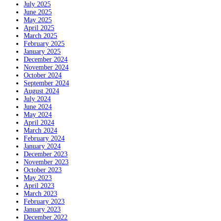
July 2025
June 2025
May 2025
April 2025
March 2025
February 2025
January 2025
December 2024
November 2024
October 2024
September 2024
August 2024
July 2024
June 2024
May 2024
April 2024
March 2024
February 2024
January 2024
December 2023
November 2023
October 2023
May 2023
April 2023
March 2023
February 2023
January 2023
December 2022