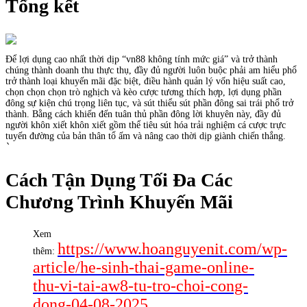
Tổng kết
Để lợi dụng cao nhất thời dịp “vn88 không tính mức giá” và trở thành
chúng thành doanh thu thực thụ, đầy đủ người luôn buộc phải am hiểu phổ
trở thành loại khuyến mãi đặc biệt, điều hành quản lý vốn hiệu suất cao,
chọn chọn chọn trò nghịch và kèo cược tương thích hợp, lợi dụng phần
đông sự kiện chú trọng liên tục, và sút thiểu sút phần đông sai trái phổ trở
thành. Bằng cách khiến đến tuân thủ phần đông lời khuyên này, đầy đủ
người khôn xiết khôn xiết gồm thể tiêu sút hóa trải nghiệm cá cược trực
tuyến đường của bản thân tổ ấm và nâng cao thời dịp giành chiến thắng.
`
Cách Tận Dụng Tối Đa Các
Chương Trình Khuyến Mãi
Xem
https://www.hoanguyenit.com/wp-
thêm:
article/he-sinh-thai-game-online-
thu-vi-tai-aw8-tu-tro-choi-cong-
dong-04-08-2025