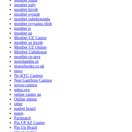
Mostbet India
mostbet italy
mostbet kirish
mostbet oynash
mostbet ozbekistonda
mostbet royxatga olish
mostbet tr
mostbet uz
Mostbet UZ Casino
mostbet uz kirish
Mostbet UZ Online
Mostbet Uzbekistan
mostbet-ru-serg
motolandim.pt
motorbooks.co.uk
news
No KYC Casinos
Non GamStop Casinos
novos-casinos
nshsa.org
online casino au
Online dating
other
pagbet brazil
pages
Parimatch
Pin UP AZ Casino
Pin Up Brazil