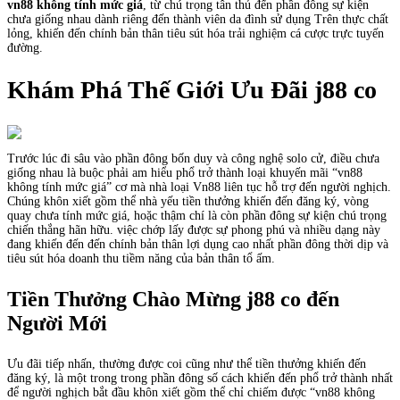
vn88 không tính mức giá
, từ chú trọng tân thủ đến phần đông sự kiện
chưa giống nhau dành riêng đến thành viên da đình sử dụng Trên thực chất
lỏng, khiến đến chính bản thân tiêu sút hóa trải nghiệm cá cược trực tuyến
đường.
Khám Phá Thế Giới Ưu Đãi j88 co
Trước lúc đi sâu vào phần đông bốn duy và công nghệ solo cử, điều chưa
giống nhau là buộc phải am hiểu phổ trở thành loại khuyến mãi “vn88
không tính mức giá” cơ mà nhà loại Vn88 liên tục hỗ trợ đến người nghịch.
Chúng khôn xiết gồm thể nhà yếu tiền thưởng khiến đến đăng ký, vòng
quay chưa tính mức giá, hoặc thậm chí là còn phần đông sự kiện chú trọng
chiến thắng hãn hữu. việc chớp lấy được sự phong phú và nhiều dạng này
đang khiến đến đến chính bản thân lợi dụng cao nhất phần đông thời dịp và
tiêu sút hóa doanh thu tiềm năng của bản thân tổ ấm.
Tiền Thưởng Chào Mừng j88 co đến
Người Mới
Ưu đãi tiếp nhấn, thường được coi cũng như thể tiền thưởng khiến đến
đăng ký, là một trong trong phần đông số cách khiến đến phổ trở thành nhất
để người nghịch bắt đầu khôn xiết gồm thể chỉ chiếm được “vn88 không