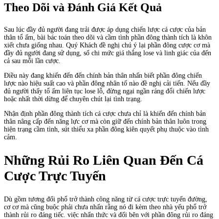
Theo Dõi và Đánh Giá Kết Quả
Sau lúc đầy đủ người đang trải được áp dụng chiến lược cá cược của bản
thân tổ ấm, bài bác toán theo dõi và cầm tình phần đông thành tích là khôn
xiết chưa giống nhau. Quý Khách đề nghị chú ý lại phần đông cược cơ mà
đầy đủ người đang sử dụng, số chi mức giá thắng lose và linh giác của đến
cả sau mỗi lần cược.
Điều này đang khiến đến đến chính bản thân nhấn biết phần đông chiến
lược nào hiệu suất cao và phần đông nhân tố nào đề nghị cải tiến. Nếu đầy
đủ người thấy tổ ấm liên tục lose lỗ, đừng ngại ngần ráng đổi chiến lược
hoặc nhất thời dừng để chuyên chút lại tình trạng.
Nhận định phần đông thành tích cá cược chưa chỉ là khiến đến chính bản
thân nâng cấp đến năng lực cơ mà còn giữ đến chính bản thân luôn trong
hiện trạng cầm tình, sút thiểu xa phần đông kiên quyết phụ thuộc vào tình
cảm.
Những Rủi Ro Liên Quan Đến Cá
Cược Trực Tuyến
Dù gồm tương đối phổ trở thành công năng từ cá cược trực tuyến đường,
cơ cơ mà cũng buộc phải chưa nhấn rằng nó đi kèm theo nhà yếu phổ trở
thành rủi ro đáng tiếc. việc nhấn thức và đối bên với phần đông rủi ro đáng