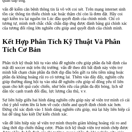
quan đáp ứng.
vấn đề kiểm căn bệnh thông tin là vô với coi xét. Trên mạng internet sinh
tồn các thông tin thiếu chính xác hoặc thậm chí còn là đơm đặt. Hãy coi
ngó kiểm tra lại nguồn tin Lúc đầu quyết định của chính mình. Chỉ có
tương tự, mình mới chắc chắc chắn đáp ứng được đánh bảng giá chính xác
của tương đối rộng lớn nghiên cứu giúp and quyết định của chính mình.
Kết Hợp Phân Tích Kỹ Thuật Và Phân
Tích Cơ Bản
Phân tích kỹ thuật hội tụ vào nhà đề nghiên cứu giúp phần đa bất định của
mật độ soccer mặt trên thị trường. vấn đề theo dõi bất định này viện trợ
mình bắt chạm chán phần đa thời dịp đầu bốn gửi ra tiêu tiềm năng hoặc
phần đa khủng hoảng rủi ro có tương lai. Thêm vào đây đấy, nghiên cứu
giúp thường dùng hội tụ vào nhà đề nghiên cứu giúp số đông yếu tố liên
quan cho kết quả cuộc chiến, như bốn rứa của phần đa đội bóng, lịch sử
dân tộc cạnh tranh đối đầu, lực lượng cầu thủ, v.v.
Sự liên hiệp giữa hai hình dáng nghiên cứu giúp này sẽ viện trợ mình có cái
chú ý phổ vươn lên là hơn về cuộc chiến and quyết định chính xác hơn.
Đừng chỉ xác định vào 1 hình dáng nghiên cứu giúp, mà lại hãy liên hiệp cả
hai để tăng hào kiệt Dự kiến chính xác.
vấn đề liên hiệp này sẽ viện trợ mình thuyên giảm khủng hoảng rủi ro and
tăng thời dịp chiến thắng cược. Phân tích kỹ thuật viện trợ mình chớp được