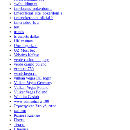
swtbuilding.pt
t.mebonus_pokerdom a
t.meofficial_site_pokerdom a
t.mepokerdom_oficial b
t.meriobet_fs a
test
trends
ts escorts dallas
UK casinos
Uncategorized
UZ Most bet
Velwins Καζίνο
verde casino hungary
verde casino poland
vrnti.ru 750
vsenichego.ru
vulkan vegas DE login
Vulkan Vegas Germany
Vulkan Vegas Poland
VulkanVegas Poland
Winnita Casinò
www.admsoln.ru 100
Στρατηγικές Στοιχήματος
казино
Комета Казино
Пости
Текста
Швеция