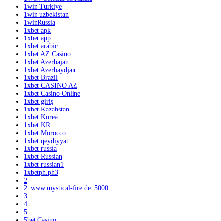
1win Turkiye
1win uzbekistan
1winRussia
1xbet apk
1xbet app
1xbet arabic
1xbet AZ Casino
1xbet Azerbajan
1xbet Azerbaydjan
1xbet Brazil
1xbet CASINO AZ
1xbet Casino Online
1xbet giriş
1xbet Kazahstan
1xbet Korea
1xbet KR
1xbet Morocco
1xbet qeydiyyat
1xbet russia
1xbet Russian
1xbet russian1
1xbetph.ph3
2
2_www.mystical-fire.de_5000
3
4
5
5bet Casino