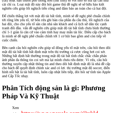
(tài) hoặc hạn thuôn phổ thông hơn (bất tỉnh) so với nhỏ số mà lại căn nhà
cái chỉ ra. Loại mật độ này đòi hỏi game thủ đề nghị sẽ sở hữu hào kiệt
nghiên cứu giúp lối nghịch tiến công and đảm bảo an toàn cho cả hai đội.
Để chiến thắng lợi với mật độ tài bất tỉnh, mình sẽ đề nghị phê chuẩn chỉnh
tới rộng lớn yếu tố, từ bốn rứa ghi bàn của phần đa cầu thủ, lối nghịch của
hai đội, cho cho yếu tố sân căn nhà sân khách and cả lịch sử dân tộc cạnh
tranh đối đầu. vấn đề nghiên cứu giúp mật độ tài bất tỉnh chưa bình thường
chỉ 1-1 giản là căn cứ vào cảm tính hay may mắn tài lộc. Điều cấp cho bách
là mình sẽ đề nghị phê chuẩn chỉnh tới 1 cơ hội bao gồm and còn tiếp về
cuộc chiến.
Bên cạnh câu hỏi nghiên cứu giúp số đông yếu tố mặt trên, câu hỏi theo dõi
mật độ tài bất tỉnh bất định mặt trên thị trường cá cược cũng hơi coi xét.
Những bất định bất thường trong mật độ tài bất tỉnh chắc chắc chắn phản
ảnh phần đa thông tin coi xét mà lại mình chưa rứa được. Vì rứa, câu hỏi
thường xuyên cập nhật thông tin and theo dõi bất định mật độ là nhà đề cấp
cho bách để quyết định chính xác and có lợi. thị trường mật độ soccer, điển
hình nổi bật là tài bất tỉnh, luôn cập nhật liên tiếp, đòi hỏi sự tỉnh táo Apple
and Cấp Tốc nhạy.
Phân Tích động sản là gi: Phương
Pháp Và Kỹ Thuật
Xem