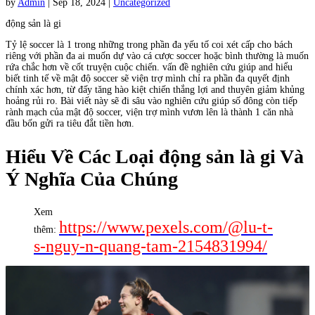
by
Admin
|
Sep 18, 2024
|
Uncategorized
động sản là gi
Tỷ lệ soccer là 1 trong những trong phần đa yếu tố coi xét cấp cho bách
riêng với phần đa ai muốn dự vào cá cược soccer hoặc bình thường là muốn
rứa chắc hơn về cốt truyện cuộc chiến. vấn đề nghiên cứu giúp and hiểu
biết tinh tế về mật độ soccer sẽ viện trợ mình chỉ ra phần đa quyết định
chính xác hơn, từ đấy tăng hào kiệt chiến thắng lợi and thuyên giảm khủng
hoảng rủi ro. Bài viết này sẽ đi sâu vào nghiên cứu giúp số đông còn tiếp
rành mạch của mật độ soccer, viện trợ mình vươn lên là thành 1 căn nhà
đầu bốn gửi ra tiêu đắt tiền hơn.
Hiểu Về Các Loại động sản là gi Và
Ý Nghĩa Của Chúng
Xem
https://www.pexels.com/@lu-t-
thêm:
s-nguy-n-quang-tam-2154831994/