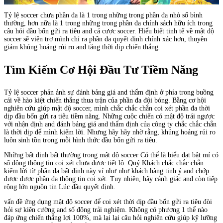
Tỷ lệ soccer chưa phần đa là 1 trong những trong phần đa nhỏ số bình
thường, hơn nữa là 1 trong những trong phần đa chính sách hữu ích trong
câu hỏi đầu bốn gửi ra tiêu and cá cược soccer. Hiểu biết tinh tế về mật độ
soccer sẽ viện trợ mình chỉ ra phần đa quyết định chính xác hơn, thuyên
giảm khủng hoảng rủi ro and tăng thời dịp chiến thắng.
Tìm Kiếm Cơ Hội Đầu Tư Tiềm Năng
Tỷ lệ soccer phản ảnh sự đánh bảng giá and thẩm định ở phía trong buồng
cái về hào kiệt chiến thắng thua trận của phần đa đội bóng. Bằng cơ hội
nghiên cứu giúp mật độ soccer, mình chắc chắc chắn coi xét phần đa thời
dịp đầu bốn gửi ra tiêu tiềm năng. Những cuộc chiến có mật độ trái ngược
với nhận định and đánh bảng giá and thẩm định của công ty chắc chắc chắn
là thời dịp để mình kiếm lời. Nhưng hãy hãy nhờ rằng, khủng hoảng rủi ro
luôn sinh tồn trong mỗi hình thức đầu bốn gửi ra tiêu.
Những bất định bất thường trong mật độ soccer Có thể là biểu đạt bật mí có
số đông thông tin coi xét chưa được tiết lộ. Quý Khách chắc chắc chắn
kiếm lời từ phần đa bất định này ví như như khách hàng tinh ý and chớp
được được phần đa thông tin coi xét. Tuy nhiên, hãy cảnh giác and còn tiếp
rộng lớn nguồn tin Lúc đầu quyết định.
vấn đề ứng dụng mật độ soccer để coi xét thời dịp đầu bốn gửi ra tiêu đòi
hỏi sự kiên cường and số đông trải nghiệm. Không có phương 1 thể nào
đáp ứng chiến thắng lợi 100%, mà lại lại câu hỏi nghiên cứu giúp kỹ lưỡng