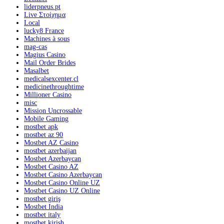
liderpneus.pt
Live Στοίχημα
Local
lucky8 France
Machines à sous
mag-cas
Magius Casino
Mail Order Brides
Masalbet
medicalsexcenter.cl
medicinethroughtime
Millioner Casino
misc
Mission Uncrossable
Mobile Gaming
mostbet apk
mostbet az 90
Mostbet AZ Casino
mostbet azerbaijan
Mostbet Azerbaycan
Mostbet Casino AZ
Mostbet Casino Azerbaycan
Mostbet Casino Online UZ
Mostbet Casino UZ Online
mostbet giriş
Mostbet India
mostbet italy
mostbet kirish