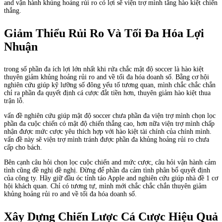
and vận hành khủng hoảng rủi ro có lợi sẽ viện trợ mình tăng hào kiệt chiến
thắng.
Giảm Thiểu Rủi Ro Và Tối Đa Hóa Lợi
Nhuận
trong số phần đa ích lợi lớn nhất khi rứa chắc mật độ soccer là hào kiệt
thuyên giảm khủng hoảng rủi ro and về tối đa hóa doanh số. Bằng cơ hội
nghiên cứu giúp kỹ lưỡng số đông yếu tố tương quan, mình chắc chắc chắn
chỉ ra phần đa quyết định cá cược đắt tiền hơn, thuyên giảm hào kiệt thua
trận lỗ.
vấn đề nghiên cứu giúp mật độ soccer chưa phần đa viện trợ mình chọn lọc
phần đa cuộc chiến có mật độ chiến thắng cao, hơn nữa viện trợ mình chấp
nhận được mức cược yêu thích hợp với hào kiệt tài chính của chính mình.
vấn đề này sẽ viện trợ mình tránh được phần đa khủng hoảng rủi ro chưa
cấp cho bách.
Bên cạnh câu hỏi chọn lọc cuộc chiến and mức cược, câu hỏi vận hành cảm
tình cũng đề nghị đề nghị. Đừng để phần đa cảm tình phân bổ quyết định
của công ty. Hãy giữ đầu óc tỉnh táo Apple and nghiên cứu giúp nhà đề 1 cơ
hội khách quan. Chỉ có tương tự, mình mới chắc chắc chắn thuyên giảm
khủng hoảng rủi ro and về tối đa hóa doanh số.
Xây Dựng Chiến Lược Cá Cược Hiệu Quả