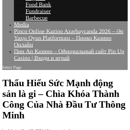
Food Bank
Fundraiser
Barbecue
Media
Pinco Online Kazino Azərbaycanda 2026 – Ən
Yaxşı Oyun Platforması – Пинко Казино
Онлайн
Пин Ап Казино – Официальный сайт Pin Up
Casino | Входи и играй
Select Page
Thấu Hiểu Sức Mạnh động
sản là gi – Chìa Khóa Thành
Công Của Nhà Đầu Tư Thông
Minh