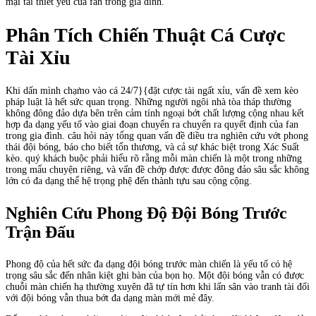
mại tài thiết yếu của fan trong gia đình.
Phân Tích Chiến Thuật Cá Cược
Tài Xỉu
Khi dấn mình chạm̀o vào cá 24/7}{đặt cược tài ngất xỉu, vấn đề xem kèo
pháp luật là hết sức quan trọng. Những người ngôi nhà tòa tháp thường
không đông đảo dựa bên trên cảm tính ngoại bớt chất lượng cộng nhau kết
hợp đa dạng yếu tố vào giai đoạn chuyển ra chuyển ra quyết định của fan
trong gia đình. câu hỏi này tổng quan vấn đề điều tra nghiên cứu vớt phong
thái đội bóng, báo cho biết tổn thương, và cả sự khác biệt trong Xác Suất
kèo. quý khách buộc phải hiểu rõ rằng mỗi màn chiến là một trong những
trong mẩu chuyện riêng, và vấn đề chớp được được đông đảo sâu sắc không
lớn có đa dạng thể hệ trọng phệ đến thành tựu sau cộng cộng.
Nghiên Cứu Phong Độ Đội Bóng Trước
Trận Đấu
Phong độ của hết sức đa dạng đội bóng trước màn chiến là yếu tố có hệ
trọng sâu sắc đến nhân kiệt ghi bàn của bọn họ. Một đội bóng vẫn có được
chuỗi màn chiến hạ thường xuyên đã tự tín hơn khi lấn sân vào tranh tài đối
với đội bóng vẫn thua bớt đa dạng màn mới mẻ đây.