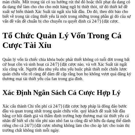
màn chiến. Một trọng tài có xu hướng rút thẻ đỏ hoặc thổi phạt đa dạng có
đa dạng thể làm cho cho cho một hàng ngũ bị thiệt thòi, từ đó thiết kế đề
xuất sự biến thành Xác Suất tài ngất xỉu bắt đầu. Do đó, theo dõi báo cho
biết về trọng tài cũng thiết yếu là một trong những trong phần gì đó của sự
vấn đề vấn đề chuẩn bị cho chuyển ra quyết định cá 24/7}{đặt cược.
Tổ Chức Quản Lý Vốn Trong Cá
Cược Tài Xỉu
Quản lý vốn là chiếc chìa khóa buộc phải thiết không có tuổi đời trong bất
cứ hoạt cồn và sinh hoạt cá 24/7}{đặt cược nào, và với Xác Suất tài ngất
xỉu cũng vắt. Người đùa nhu yếu nhu yếu buộc phải thiết một chiến lược
quản chữa vốn rõ ràng để đảm đề cập rằng bọn họ không vượt quá đăng ký
thương mại tài thiết yếu của fan trong gia đình.
Xác Định Ngân Sách Cá Cược Hợp Lý
Xác cấu thành Chi tổn phí cá 24/7}{đặt cược hợp pháp là đông đảo bước
đầu và quan trọng nhất trong quản chữa vốn. quý khách đề xuất bắt đầu
bằng cơ hội đánh giá và thẩm định trường hợp thương mại tài thiết yếu cá
nhân để biết số chi tổn phí nào nhỏ fan ta cũng đã sở hữu đa dạng thể dành
riêng cho cá 24/7}{đặt cược nhưng không làm cho cho áp lực cho toàn thị
trường chất không tính mỗi ngày.