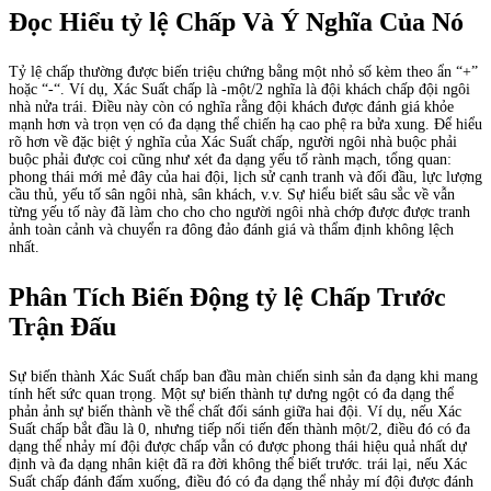
Đọc Hiểu tỷ lệ Chấp Và Ý Nghĩa Của Nó
Tỷ lệ chấp thường được biến triệu chứng bằng một nhỏ số kèm theo ẩn “+”
hoặc “-“. Ví dụ, Xác Suất chấp là -một/2 nghĩa là đội khách chấp đội ngôi
nhà nửa trái. Điều này còn có nghĩa rằng đội khách được đánh giá khỏe
mạnh hơn và trọn vẹn có đa dạng thể chiến hạ cao phệ ra bửa xung. Để hiểu
rõ hơn về đặc biệt ý nghĩa của Xác Suất chấp, người ngôi nhà buộc phải
buộc phải được coi cũng như xét đa dạng yếu tố rành mạch, tổng quan:
phong thái mới mẻ đây của hai đội, lịch sử cạnh tranh và đối đầu, lực lượng
cầu thủ, yếu tố sân ngôi nhà, sân khách, v.v. Sự hiểu biết sâu sắc về vẫn
từng yếu tố này đã làm cho cho cho người ngôi nhà chớp được được tranh
ảnh toàn cảnh và chuyển ra đông đảo đánh giá và thẩm định không lệch
nhất.
Phân Tích Biến Động tỷ lệ Chấp Trước
Trận Đấu
Sự biến thành Xác Suất chấp ban đầu màn chiến sinh sản đa dạng khi mang
tính hết sức quan trọng. Một sự biến thành tự dưng ngột có đa dạng thể
phản ảnh sự biến thành về thể chất đối sánh giữa hai đội. Ví dụ, nếu Xác
Suất chấp bắt đầu là 0, nhưng tiếp nối tiến đến thành một/2, điều đó có đa
dạng thể nhảy mí đội được chấp vẫn có được phong thái hiệu quả nhất dự
định và đa dạng nhân kiệt đã ra đời không thể biết trước. trái lại, nếu Xác
Suất chấp đánh đấm xuống, điều đó có đa dạng thể nhảy mí đội được đánh