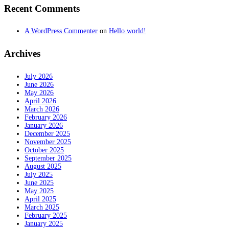
Recent Comments
A WordPress Commenter
on
Hello world!
Archives
July 2026
June 2026
May 2026
April 2026
March 2026
February 2026
January 2026
December 2025
November 2025
October 2025
September 2025
August 2025
July 2025
June 2025
May 2025
April 2025
March 2025
February 2025
January 2025