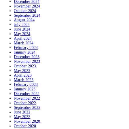
December 2024
November 2024
October 2024
September 2024
August 2024
July 2024
June 2024
May 2024
April 2024
March 2024
February 2024
January 2024
December 2023
November 2023
October 2023
May 2023
April 2023
March 2023
February 2023
January 2023
December 2022
November 2022
October 2022
September 2022
June 2022
May 2022
November 2020
October 2020