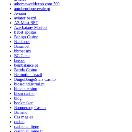
athomeworldexpo.com 500
autohenriquesevale.pt
Aviator
aviator brazil
AZ Most BET
Azerbajany Mostbet
b1bet apostas
Bahigo Casino
Bankobet
Basaribet
bbrbet mx
BC Game
beebet
beinbalance.pt
Betida Casino
Betmotion brazil
BingoBongoStars Casino
biosecindustrial.pt
bitcoin casino
bizzo casino
blog
bookmaker
Boomerang Casino
Britsino
Cas mag es
casino
casino en ligne
casino en ligne fr