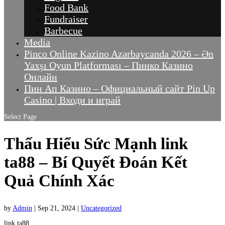
Food Bank
Fundraiser
Barbecue
Media
Pinco Online Kazino Azərbaycanda 2026 – Ən
Yaxşı Oyun Platforması – Пинко Казино
Онлайн
Пин Ап Казино – Официальный сайт Pin Up
Casino | Входи и играй
Select Page
Thấu Hiểu Sức Mạnh link
ta88 – Bí Quyết Đoán Kết
Quả Chính Xác
by
Admin
|
Sep 21, 2024
|
Uncategorized
link ta88