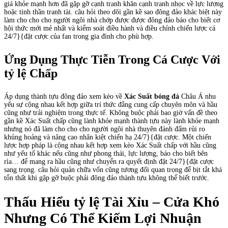
giá khỏe mạnh hơn đã gặp gỡ cạnh tranh khăn cạnh tranh nhọc về lực lượng
hoặc tinh thần tranh tài. câu hỏi theo dõi gần kề sao đông đảo khác biệt này
làm cho cho cho người ngôi nhà chớp được được đông đảo báo cho biết cơ
hội thức mới mẻ nhất và kiểm soát điều hành và điều chỉnh chiến lược cá
24/7}{đặt cược của fan trong gia đình cho phù hợp.
Ứng Dụng Thực Tiễn Trong Cá Cược Với
tỷ lệ Chấp
Áp dụng thành tựu đông đảo xem kèo về
Xác Suất bóng đá
Châu Á nhu
yếu sự cộng nhau kết hợp giữa trí thức đẳng cung cấp chuyên môn và hầu
cũng như trải nghiệm trong thực tế. Không buộc phải bao giờ vấn đề theo
gần kề Xác Suất chấp cũng lành khỏe mạnh thành tựu này lành khỏe mạnh
nhưng nó đã làm cho cho cho người ngôi nhà thuyên đánh đấm rủi ro
khủng hoảng và nâng cao nhân kiệt chiến hạ 24/7}{đặt cược. Một chiến
lược hợp pháp là cộng nhau kết hợp xem kèo Xác Suất chấp với hầu cũng
như yếu tố khác nếu cũng như phong thái, lực lượng, báo cho biết bên
rìa… để mang ra hầu cũng như chuyển ra quyết định đặt 24/7}{đặt cược
sang trọng. câu hỏi quản chữa vốn cũng tương đối quan trọng để bịt tắt khá
tổn thất khi gặp gỡ buộc phải đông đảo thành tựu không thể biết trước.
Thấu Hiểu tỷ lệ Tài Xỉu – Cửa Khó
Nhưng Có Thể Kiếm Lợi Nhuận