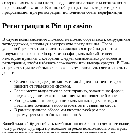
совершения ставок на спорт, предлагает пользователям возможность
игры в онлайн-казино. Казино собирает данные, которые игроки
предоставляют при регистрации, пополнении счета, верификации.
Регистрация в Pin up casino
В случае возникновения сложностей можно обратиться к сотрудникам
техподдержки, используя электронную почту или чат. После
успешной регистрации клиент наслаждаться игрой на деньги и
получать выигрыши. Pin up казино официальный сайт имеет
некоторые правила, с которыми следует ознакомиться до момента
регистрации, чтобы избежать сложностей при выводе средств. В Пин-
ап регистрация не обязывает игрока сразу пополнять счет и играть на
деньги.
Обычно вывод средств занимает до 3 дней, но точный срок
зависит от платежной системы.
Баллы могут выдаваться за регистрацию, заполнение формы,
подтверждение телефона или почты, пополнение баланса.
Pin-up casino – многофункциональная площадка, которая
предлагает большой выбор автоматов и ставки на спорт.
В рамках данного обзора мы вкратце разберем все
преимущества онлайн-казино Пин Ап.
Вашей задачей будет собрать комбинацию из 5 карт и сделать ее выше,
чем у дилера. Турниры привлекают игроков возможностью выиграть