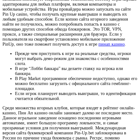
адаптированы для любых платформ, включая компьютеры и
мобильные устройства. Игры провайдера можно запускать на сайте
Pin Up casino, чтобы получать крупные выигрыши и выводить их
любым удобным способом. Если копию сайта игорного заведения
найти не получилось, можно попробовать попасть в казино с
помощью других способов обхода блокировок. Это TOR, VPN,
прокси, а также специальные расширения для браузера. Если у
пользователя на смартфоне установлено мобильное приложение
PinUp, оно тоже поможет получить доступ к игре
пинап казино
.
Прежде чем приступить к игре на реальные средства, игроки
могут выбрать демо-режим для знакомства с особенностями
слота.
В игре “Лобби баккара” вы делаете ставку на игрока или
банкира.
В Play Market программное обеспечение недоступно, однако его
можно бесплатно загрузить с официального сайта гемблинг-
площадки.
Если игрок планирует выводить выигрыши, то идентификация
считается обязательной.
Среди множества игорных клубов, которые входят в рейтинг онлайн-
казино, Пин Ап казино онлайн занимает далеко не последнее место.
Данное игральное заведение оснащено последними игровыми
автоматами, имеет большую программу лояльности, и самые
прозрачные условия для получения выигрышей. Международная
версия сайта букмекерской компании Pin-Up.bet заблокирована в
России по причине ухода букмекера с рынка. Ресурс, помимо