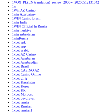
1VOX_PL(EN translation)_review_2000w_20260512131842
1w
1Win AZ Casino
1win Azerbajany
1WIN Casino Brasil
1win India
1WIN Official In Russia
1win Turkiye
1win uzbekistan
1winRussia
1xbet apk
1xbet app
1xbet arabic
1xbet AZ Casino
1xbet Azerbajan
1xbet Azerbaydjan
1xbet Brazil
1xbet CASINO AZ
1xbet Casino Online
1xbet giriş
1xbet Kazahstan
1xbet Korea
1xbet KR
1xbet Morocco
1xbet qeydiyyat
1xbet russia
1xbet Russian
1xbet russian1