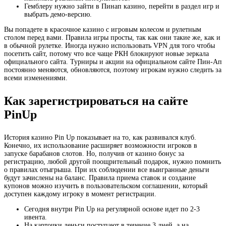
Гемблеру нужно зайти в Пинап казино, перейти в раздел игр и
выбрать демо-версию.
Вы попадете в красочное казино с игровым колесом и рулетным
столом перед вами. Правила игры просты, так как они такие же, как и
в обычной рулетке. Иногда нужно использовать VPN для того чтобы
посетить сайт, потому что все чаще РКН блокируют новые зеркала
официального сайта. Турниры и акции на официальном сайте Пин-Ап
постоянно меняются, обновляются, поэтому игрокам нужно следить за
всеми изменениями.
Как зарегистрироваться на сайте
PinUp
История казино Pin Up показывает на то, как развивался клуб.
Конечно, их использование расширяет возможности игроков в
запуске барабанов слотов. Но, получив от казино бонус за
регистрацию, любой другой поощрительный подарок, нужно помнить
о правилах отыгрыша. При их соблюдении все выигранные деньги
будут зачислены на баланс. Правила приема ставок и создание
купонов можно изучить в пользовательском соглашении, который
доступен каждому игроку в момент регистрации.
Сегодня внутри Pin Up на регулярной основе идет по 2-3
ивента.
На карточки деньги поступают в течение 3 дней, а на