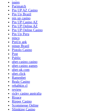
pages
Parimatch
Pin UP AZ Casino
Pin Up Brazil
pin up casino
Pin UP Casino AZ
Pin UP Online AZ
Pin UP Online Casino
Pin Up Peru
pinco
PinUp apk
pinup Brazil
Pistolo Casino
Post
Public
qbet-casino.casino
qbet-casino.games
qbet-uk.com
qbet.click
Ramenbet
Realz Casino
rehabkin.cl
review
ricky casino australia
Rioace
Ripper Casino
Scommesse Online
Slimking Casino