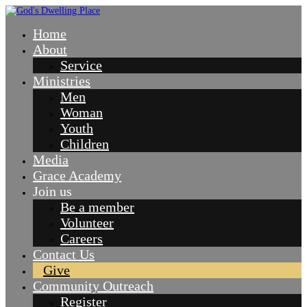
Home
About
Service
Ministries
Men
Woman
Youth
Children
Media
Grace Academy
Join us
Be a member
Volunteer
Careers
Contact Us
Give
Community Outreach
Register