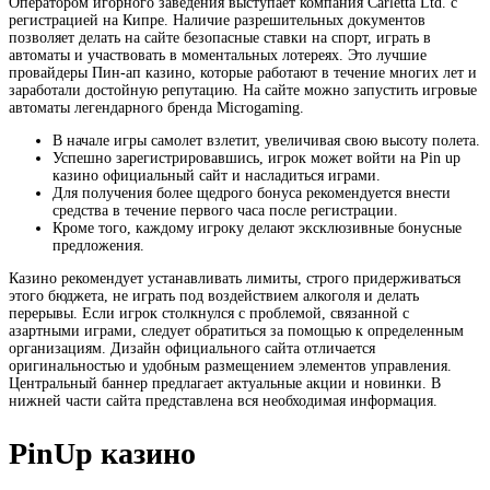
Оператором игорного заведения выступает компания Carletta Ltd. с
регистрацией на Кипре. Наличие разрешительных документов
позволяет делать на сайте безопасные ставки на спорт, играть в
автоматы и участвовать в моментальных лотереях. Это лучшие
провайдеры Пин-ап казино, которые работают в течение многих лет и
заработали достойную репутацию. На сайте можно запустить игровые
автоматы легендарного бренда Microgaming.
В начале игры самолет взлетит, увеличивая свою высоту полета.
Успешно зарегистрировавшись, игрок может войти на Pin up
казино официальный сайт и насладиться играми.
Для получения более щедрого бонуса рекомендуется внести
средства в течение первого часа после регистрации.
Кроме того, каждому игроку делают эксклюзивные бонусные
предложения.
Казино рекомендует устанавливать лимиты, строго придерживаться
этого бюджета, не играть под воздействием алкоголя и делать
перерывы. Если игрок столкнулся с проблемой, связанной с
азартными играми, следует обратиться за помощью к определенным
организациям. Дизайн официального сайта отличается
оригинальностью и удобным размещением элементов управления.
Центральный баннер предлагает актуальные акции и новинки. В
нижней части сайта представлена вся необходимая информация.
PinUp казино