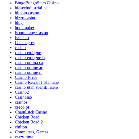
BingoBongoStars Casino
biosecindustrial.pt
bitcoin casino
bizzo casino
blog
bookmaker
Boomerang Casino
Britsino
Cas mag es
casino
casino en ligne
casino en ligne fr
casino onlina ca
casino online ar
casinò online it
Casino Privé
Casino Retrait Instantané
casino utan svensk licens
Casino2
Casinolab
casinos
ceeco.pt
ChainLuck Casino
Chicken Road
Chicken Road 2
chilton
Computers, Games
crazy time