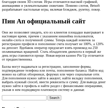
благодаря своим 3D-слотам. Игры отличаются высокой графикой,
анимациями и увлекательными сюжетами. Помимо слотов, Betsoft
разрабатывает настольные игры, включая блэкджек, рулетку, покер.
Пин Ап официальный сайт
Они же позволяют увидеть, кто из клиентов площадки выигрывает в
настоящее время, причем с указанием никнейма пользователя,
онлайн-слота и полученной суммы. Теперь каждый новичок за
регистрацию профиля и пополнение счета получает не 100%, а 120%
на депозит. Вдобавок оператор предлагает взять промокод на 250
оплачиваемых вращений. Стать обладателем джекпота в первый же
день игры становится проще. Новая версия казино Pin Up отличается
от предшественника.
Баллы могут выдаваться за регистрацию, заполнение формы,
подтверждение телефона или почты, пополнение баланса. Найти код
можно на сайтах обзорниках, форумах или через социальные сети.
Для пополнения нужно зайти в аккаунт, найти вкладку пополнения,
выбрать нужный способ, ввести реквизиты и сумму. Для вывода денег
нужно зайти в профиль и найти раздел с финансовыми операциями,
указав в нем подходящую платежную систему и данные.
Search
for: