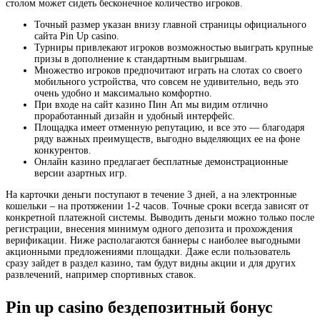
столом может сидеть бесконечное количество игроков.
Точный размер указан внизу главной страницы официального
сайта Pin Up casino.
Турниры привлекают игроков возможностью выиграть крупные
призы в дополнение к стандартным выигрышам.
Множество игроков предпочитают играть на слотах со своего
мобильного устройства, что совсем не удивительно, ведь это
очень удобно и максимально комфортно.
При входе на сайт казино Пин Ап мы видим отлично
проработанный дизайн и удобный интерфейс.
Площадка имеет отменную репутацию, и все это — благодаря
ряду важных преимуществ, выгодно выделяющих ее на фоне
конкурентов.
Онлайн казино предлагает бесплатные демонстрационные
версии азартных игр.
На карточки деньги поступают в течение 3 дней, а на электронные
кошельки – на протяжении 1-2 часов. Точные сроки всегда зависят от
конкретной платежной системы. Выводить деньги можно только после
регистрации, внесения минимум одного депозита и прохождения
верификации. Ниже располагаются баннеры с наиболее выгодными
акционными предложениями площадки. Даже если пользователь
сразу зайдет в раздел казино, там будут видны акции и для других
развлечений, например спортивных ставок.
Pin up casino бездепозитный бонус