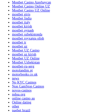
Mostbet Casino Azerbaycan
Mostbet Casino Online UZ
Mostbet Casino UZ Online
mostbet giriş
Mostbet India
mostbet italy
mostbet kirish
mostbet oynash
mostbet ozbekistonda
mostbet royxatga olish
mostbet tr
mostbet uz
Mostbet UZ Casino
mostbet uz kirish
Mostbet UZ Online
Mostbet Uzbekistan
mostbet-ru-serg
motolandim.pt
motorbooks.co.uk
news
No KYC Casinos
Non GamStop Casinos
novos-casinos
nshsa.org
online casino au
Online dating
other
pagbet brazil