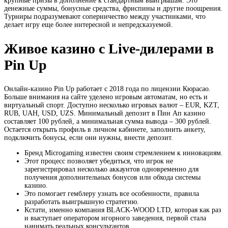
крупные призы в дополнение к стандартным выигрышам. Это
денежные суммы, бонусные средства, фриспины и другие поощрения.
Турниры подразумевают соперничество между участниками, что
делает игру еще более интересной и непредсказуемой.
Живое казино с Live-дилерами в
Pin Up
Онлайн-казино Pin Up работает с 2018 года по лицензии Кюрасао.
Больше внимания на сайте уделено игровым автоматам, но есть и
виртуальный спорт. Доступно несколько игровых валют – EUR, KZT,
RUB, UAH, USD, UZS. Минимальный депозит в Пин Ап казино
составляет 100 рублей, а минимальная сумма вывода – 300 рублей.
Остается открыть профиль в личном кабинете, заполнить анкету,
подключить бонусы, если они нужны, внести депозит.
Бренд Microgaming известен своим стремлением к инновациям.
Этот процесс позволяет убедиться, что игрок не
зарегистрировал несколько аккаунтов одновременно для
получения дополнительных бонусов или обхода системы
казино.
Это помогает гемблеру узнать все особенности, правила
разработать выигрышную стратегию.
Кстати, именно компания BLACK-WOOD LTD, которая как раз
и выступает оператором игорного заведения, первой стала
нанимать реальных консультантов.