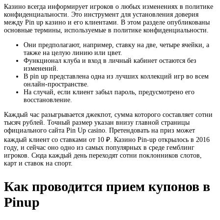
Казино всегда информирует игроков о любых изменениях в политике
конфиденциальности. Это инструмент для установления доверия
между Pin up казино и его клиентами. В этом разделе опубликованы
основные термины, используемые в политике конфиденциальности.
Они предполагают, например, ставку на две, четыре ячейки, а
также на целую линию или цвет.
Функционал клуба и вход в личный кабинет остаются без
изменений.
В pin up представлена одна из лучших коллекций игр во всем
онлайн-пространстве.
На случай, если клиент забыл пароль, предусмотрено его
восстановление.
Каждый час разыгрывается джекпот, сумма которого составляет сотни
тысяч рублей. Точный размер указан внизу главной страницы
официального сайта Pin Up casino. Претендовать на приз может
каждый клиент со ставками от 10 ₽. Казино Pin-up открылось в 2016
году, и сейчас оно одно из самых популярных в среде гемблинг
игроков. Сюда каждый день переходят сотни поклонников слотов,
карт и ставок на спорт.
Как проводится прием купонов в
Pinup