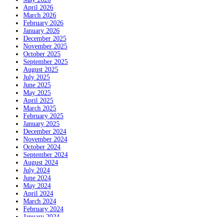
April 2026
March 2026
February 2026
January 2026
December 2025
November 2025
October 2025
September 2025
August 2025
July 2025
June 2025
May 2025
April 2025
March 2025
February 2025
January 2025
December 2024
November 2024
October 2024
September 2024
August 2024
July 2024
June 2024
May 2024
April 2024
March 2024
February 2024
January 2024