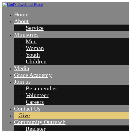
Home
About
Service
Ministries
Men
Woman
Youth
Children
Media
Grace Academy
Join us
Be a member
Volunteer
Careers
Contact Us
Give
Community Outreach
Register