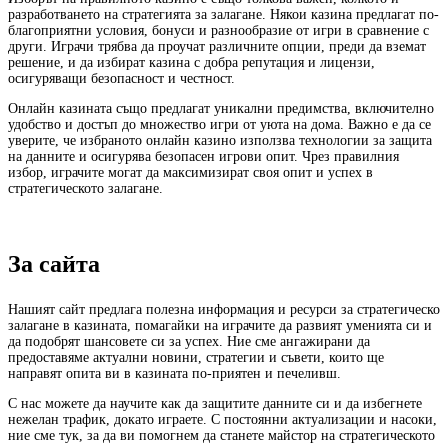
разработването на стратегията за залагане. Някои казина предлагат по-
благоприятни условия, бонуси и разнообразие от игри в сравнение с
други. Играчи трябва да проучат различните опции, преди да вземат
решение, и да избират казина с добра репутация и лицензи,
осигуряващи безопасност и честност.
Онлайн казината също предлагат уникални предимства, включително
удобство и достъп до множество игри от уюта на дома. Важно е да се
уверите, че избраното онлайн казино използва технологии за защита
на данните и осигурява безопасен игрови опит. Чрез правилния
избор, играчите могат да максимизират своя опит и успех в
стратегическото залагане.
За сайта
Нашият сайт предлага полезна информация и ресурси за стратегическо
залагане в казината, помагайки на играчите да развият уменията си и
да подобрят шансовете си за успех. Ние сме ангажирани да
предоставяме актуални новини, стратегии и съвети, които ще
направят опита ви в казината по-приятен и печеливш.
С нас можете да научите как да защитите данните си и да избегнете
нежелан трафик, докато играете. С постоянни актуализации и насоки,
ние сме тук, за да ви помогнем да станете майстор на стратегическото