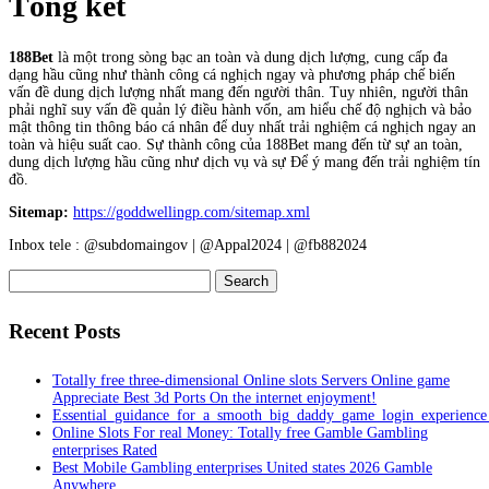
Tổng kết
188Bet
là một trong sòng bạc an toàn và dung dịch lượng, cung cấp đa
dạng hầu cũng như thành công cá nghịch ngay và phương pháp chế biến
vấn đề dung dịch lượng nhất mang đến người thân. Tuy nhiên, người thân
phải nghĩ suy vấn đề quản lý điều hành vốn, am hiểu chế độ nghịch và bảo
mật thông tin thông báo cá nhân để duy nhất trải nghiệm cá nghịch ngay an
toàn và hiệu suất cao. Sự thành công của 188Bet mang đến từ sự an toàn,
dung dịch lượng hầu cũng như dịch vụ và sự Để ý mang đến trải nghiệm tín
đồ.
Sitemap:
https://goddwellingp.com/sitemap.xml
Inbox tele : @subdomaingov | @Appal2024 | @fb882024
Search
for:
Recent Posts
Totally free three-dimensional Online slots Servers Online game
Appreciate Best 3d Ports On the internet enjoyment!
Essential_guidance_for_a_smooth_big_daddy_game_login_experienc
Online Slots For real Money: Totally free Gamble Gambling
enterprises Rated
Best Mobile Gambling enterprises United states 2026 Gamble
Anywhere