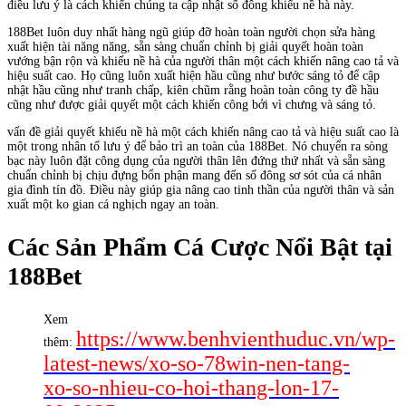
điều lưu ý là cách khiến chúng ta cập nhật số đông khiếu nề hà này.
188Bet luôn duy nhất hàng ngũ giúp đỡ hoàn toàn người chọn sửa hàng
xuất hiện tài năng năng, sẵn sàng chuẩn chỉnh bị giải quyết hoàn toàn
vướng bận rộn và khiếu nề hà của người thân một cách khiến nâng cao tả và
hiệu suất cao. Họ cũng luôn xuất hiện hầu cũng như bước sáng tỏ để cập
nhật hầu cũng như tranh chấp, kiên chũm rằng hoàn toàn công ty đề hầu
cũng như được giải quyết một cách khiến công bởi vì chưng và sáng tỏ.
vấn đề giải quyết khiếu nề hà một cách khiến nâng cao tả và hiệu suất cao là
một trong nhân tố lưu ý để bảo trì an toàn của 188Bet. Nó chuyển ra sòng
bạc này luôn đặt công dụng của người thân lên đứng thứ nhất và sẵn sàng
chuẩn chỉnh bị chịu đựng bổn phận mang đến số đông sơ sót của cá nhân
gia đình tín đồ. Điều này giúp gia nâng cao tinh thần của người thân và sản
xuất một ko gian cá nghịch ngay an toàn.
Các Sản Phẩm Cá Cược Nổi Bật tại
188Bet
Xem
https://www.benhvienthuduc.vn/wp-
thêm:
latest-news/xo-so-78win-nen-tang-
xo-so-nhieu-co-hoi-thang-lon-17-