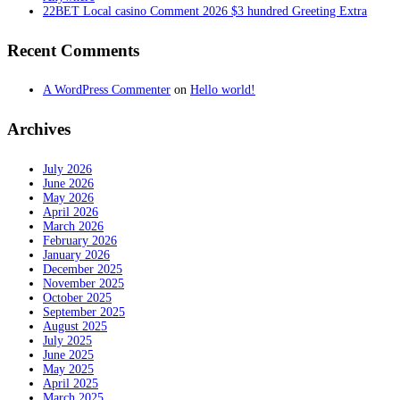
22BET Local casino Comment 2026 $3 hundred Greeting Extra
Recent Comments
A WordPress Commenter
on
Hello world!
Archives
July 2026
June 2026
May 2026
April 2026
March 2026
February 2026
January 2026
December 2025
November 2025
October 2025
September 2025
August 2025
July 2025
June 2025
May 2025
April 2025
March 2025