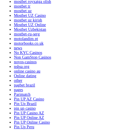
mostbet royxatga olish
mostbet tr
mostbet uz
Mostbet UZ Casino
mostbet uz kirish
Mostbet UZ Online
Mostbet Uzbekistan
mostbet-ru-serg
motolandim.pt
motorbooks.co.uk
news
No KYC Casinos
Non GamStop Casinos
novos-casinos
nshsa.org
online casino au
Online dating
other
pagbet brazil
pages
Parimatch
Pin UP AZ Casino
Pin Up Brazil
pin up casino
Pin UP Casino AZ
Pin UP Online AZ
Pin UP Online Casino
Pin Up Peru