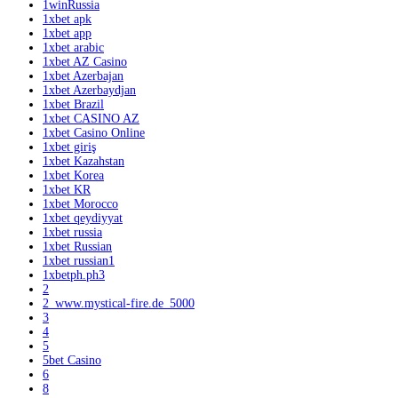
1winRussia
1xbet apk
1xbet app
1xbet arabic
1xbet AZ Casino
1xbet Azerbajan
1xbet Azerbaydjan
1xbet Brazil
1xbet CASINO AZ
1xbet Casino Online
1xbet giriş
1xbet Kazahstan
1xbet Korea
1xbet KR
1xbet Morocco
1xbet qeydiyyat
1xbet russia
1xbet Russian
1xbet russian1
1xbetph.ph3
2
2_www.mystical-fire.de_5000
3
4
5
5bet Casino
6
8