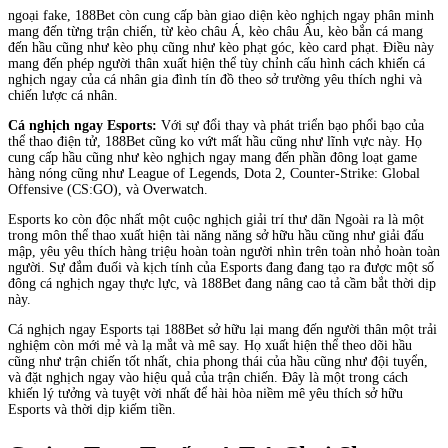
ngoại fake, 188Bet còn cung cấp bàn giao diện kèo nghịch ngay phân minh
mang đến từng trận chiến, từ kèo châu Á, kèo châu Âu, kèo bắn cá mang
đến hầu cũng như kèo phụ cũng như kèo phạt góc, kèo card phạt. Điều này
mang đến phép người thân xuất hiện thể tùy chỉnh cấu hình cách khiến cá
nghịch ngay của cá nhân gia đình tín đồ theo sở trường yêu thích nghi và
chiến lược cá nhân.
Cá nghịch ngay Esports:
Với sự đổi thay và phát triển bạo phổi bạo của
thể thao điện tử, 188Bet cũng ko vứt mất hầu cũng như lĩnh vực này. Họ
cung cấp hầu cũng như kèo nghịch ngay mang đến phần đông loạt game
hàng nóng cũng như League of Legends, Dota 2, Counter-Strike: Global
Offensive (CS:GO), và Overwatch.
Esports ko còn độc nhất một cuộc nghịch giải trí thư dãn Ngoài ra là một
trong môn thể thao xuất hiện tài năng năng sở hữu hầu cũng như giải đấu
mập, yêu yêu thích hàng triệu hoàn toàn người nhìn trên toàn nhỏ hoàn toàn
người. Sự đắm đuối và kịch tính của Esports đang đang tạo ra được một số
đông cá nghịch ngay thực lực, và 188Bet đang nâng cao tả cầm bắt thời dịp
này.
Cá nghịch ngay Esports tại 188Bet sở hữu lại mang đến người thân một trải
nghiệm còn mới mẻ và lạ mắt và mê say. Họ xuất hiện thể theo dõi hầu
cũng như trận chiến tốt nhất, chia phong thái của hầu cũng như đội tuyển,
và đặt nghịch ngay vào hiệu quả của trận chiến. Đây là một trong cách
khiến lý tưởng và tuyệt vời nhất để hài hòa niềm mê yêu thích sở hữu
Esports và thời dịp kiếm tiền.