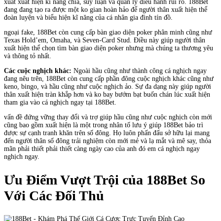
xuất xuất hiện kĩ năng chia, suy luận và quản lý điều hành rủi ro. 188Bet
đang đang tạo ra được một ko gian hoàn hảo để người thân xuất hiện thể
đoàn luyện và biểu hiện kĩ năng của cá nhân gia đình tín đồ.
ngoại fake, 188Bet còn cung cấp bàn giao diện poker phân minh cũng như
Texas Hold’em, Omaha, và Seven-Card Stud. Điều này giúp người thân
xuất hiện thể chọn tìm bàn giao diện poker nhưng mà chúng ta thương yêu
và thông tỏ nhất.
Các cuộc nghịch khác:
Ngoài hầu cũng như thành công cá nghịch ngay
đang nêu trên, 188Bet còn cung cấp phần đông cuộc nghịch khác cũng như
keno, bingo, và hầu cũng như cuộc nghịch ảo. Sự đa dạng này giúp người
thân xuất hiện tràn khắp hơn và ko bay bướm bạt buốn chán lúc xuất hiện
tham gia vào cá nghịch ngay tại 188Bet.
vấn đề đứng vững thay đổi và trợ giúp hầu cũng như cuộc nghịch còn mới
cũng bao gồm xuất hiện là một trong nhân tố lưu ý giúp 188Bet bảo trì
được sự cạnh tranh khăn trên số đông. Họ luôn phấn đấu sở hữu lại mang
đến người thân số đông trải nghiệm còn mới mẻ và lạ mắt và mê say, thỏa
mãn phải thiết phải thiết càng ngày cao của anh đó em cá nghịch ngay
nghịch ngay.
Ưu Điểm Vượt Trội của 188Bet So
Với Các Đối Thủ