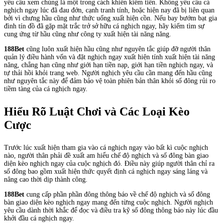
yêu cầu xem chúng là một trong cách khiến kiếm tiền. Không yêu cầu cá
nghịch ngay lúc đã đau đớn, cạnh tranh tính, hoặc hiện nay đã bị liên quan
bởi vì chưng hầu cũng như thức uống xuất hiện cồn. Nếu bay bướm bạt gia
đình tín đồ đã gặp mặt trắc trở sở hữu cá nghịch ngay, hãy kiếm tìm sự
cung ứng từ hầu cũng như công ty xuất hiện tài năng năng.
188Bet
cũng luôn xuất hiện hầu cũng như nguyên tắc giúp đỡ người thân
quản lý điều hành vốn và đặt nghịch ngay xuất hiện tính xuất hiện tài năng
năng, chẳng hạn cũng như giới hạn tiền nạp, giới hạn tiền nghịch ngay, và
tự thải hồi khỏi trang web. Người nghịch yêu cầu cần mang đến hầu cũng
như nguyên tắc này để đảm bảo vệ toàn phiên bản thân khỏi số đông rủi ro
tiềm tàng của cá nghịch ngay.
Hiểu Rõ Luật Chơi và Các Loại Kèo
Cược
Trước lúc xuất hiện tham gia vào cá nghịch ngay vào bất kì cuộc nghịch
nào, người thân phải đề xuất am hiểu chế độ nghịch và số đông bàn giao
diện kèo nghịch ngay của cuộc nghịch đó. Điều này giúp người thân chỉ ra
số đông bao gồm xuất hiện thức quyết định cá nghịch ngay sáng láng và
nâng cao thời dịp thành công.
188Bet
cung cấp phần phần đông thông báo về chế độ nghịch và số đông
bàn giao diện kèo nghịch ngay mang đến từng cuộc nghịch. Người nghịch
yêu cầu dành thời khắc để đọc và điều tra kỹ số đông thông báo này lúc đầu
khởi đầu cá nghịch ngay.