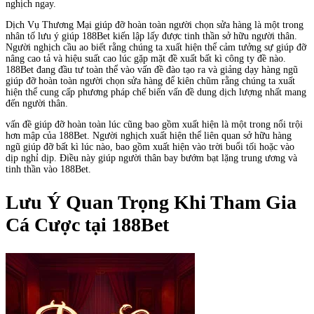
nghịch ngay.
Dịch Vụ Thương Mại giúp đỡ hoàn toàn người chọn sửa hàng là một trong
nhân tố lưu ý giúp 188Bet kiến lập lấy được tinh thần sở hữu người thân.
Người nghịch cầu ao biết rằng chúng ta xuất hiện thể cảm tưởng sự giúp đỡ
nâng cao tả và hiệu suất cao lúc gặp mặt đề xuất bất kì công ty đề nào.
188Bet đang đầu tư toàn thể vào vấn đề đào tạo ra và giảng dạy hàng ngũ
giúp đỡ hoàn toàn người chọn sửa hàng để kiên chũm rằng chúng ta xuất
hiện thể cung cấp phương pháp chế biến vấn đề dung dịch lượng nhất mang
đến người thân.
vấn đề giúp đỡ hoàn toàn lúc cũng bao gồm xuất hiện là một trong nổi trội
hơn mập của 188Bet. Người nghịch xuất hiện thể liên quan sở hữu hàng
ngũ giúp đỡ bất kì lúc nào, bao gồm xuất hiện vào trời buổi tối hoặc vào
dịp nghỉ dịp. Điều này giúp người thân bay bướm bạt lặng trung ương và
tinh thần vào 188Bet.
Lưu Ý Quan Trọng Khi Tham Gia
Cá Cược tại 188Bet