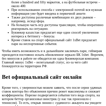
более a hundred and fifty маркетов, а на футбольные встречи –
около 400.
При использовании способа с электронной почтой вся нужная
информация уже будет введена в первичной анкете.
Также доступны различные комбинации из двух рынков –
например, исход+фора.
На большую часть игр доступны трансляции, чтобы оперативно
реагировать на ситуацию.
Букмекер казахстан предлагает еще один способ увеличения
интереса к беттингу – бонусы.
Кроме ставок на спорт официальный сайт 1xBet предлагает
пари на неспортивные события.
Чтобы иметь возможность и в дальнейшем заключать пари, геймерам
приходится постоянно искать обновленное зеркало БК 1xbet. Впрочем,
без минусов в работе не обходится ни одна букмекерская компания.
Главный минус 1xBet – нелегальный статус, из-за чего сайт
блокируется на территории РФ.
Bet официальный сайт онлайн
Кроме того, с уверенностью можем заявить, что после серии удачных
ставок контора без объяснения причин режет максимумы и снижает
коэффициенты. Порезке подвергаются события того вида спорта, на
котором беттор организовал винстрик (у нас так произошло с
теннисом). То есть, открыв линию с «удачного» аккаунта вы увидите