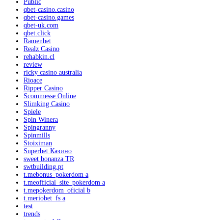
Public
qbet-casino.casino
qbet-casino.games
qbet-uk.com
qbet.click
Ramenbet
Realz Casino
rehabkin.cl
review
ricky casino australia
Rioace
Ripper Casino
Scommesse Online
Slimking Casino
Spiele
Spin Winera
Spingranny
Spinmills
Stoiximan
Superbet Казино
sweet bonanza TR
swtbuilding.pt
t.mebonus_pokerdom a
t.meofficial_site_pokerdom a
t.mepokerdom_oficial b
t.meriobet_fs a
test
trends