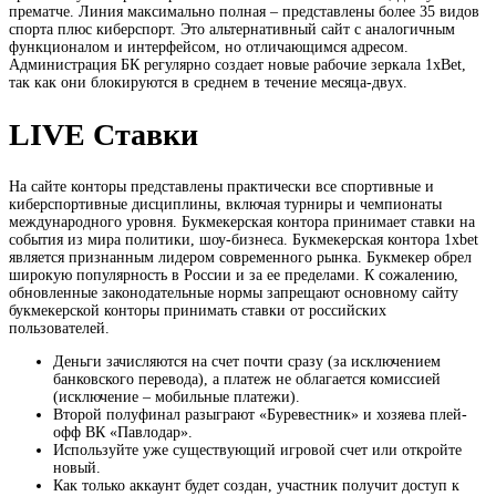
прематче. Линия максимально полная – представлены более 35 видов
спорта плюс киберспорт. Это альтернативный сайт с аналогичным
функционалом и интерфейсом, но отличающимся адресом.
Администрация БК регулярно создает новые рабочие зеркала 1xBet,
так как они блокируются в среднем в течение месяца-двух.
LIVE Ставки
На сайте конторы представлены практически все спортивные и
киберспортивные дисциплины, включая турниры и чемпионаты
международного уровня. Букмекерская контора принимает ставки на
события из мира политики, шоу-бизнеса. Букмекерская контора 1xbet
является признанным лидером современного рынка. Букмекер обрел
широкую популярность в России и за ее пределами. К сожалению,
обновленные законодательные нормы запрещают основному сайту
букмекерской конторы принимать ставки от российских
пользователей.
Деньги зачисляются на счет почти сразу (за исключением
банковского перевода), а платеж не облагается комиссией
(исключение – мобильные платежи).
Второй полуфинал разыграют «Буревестник» и хозяева плей-
офф ВК «Павлодар».
Используйте уже существующий игровой счет или откройте
новый.
Как только аккаунт будет создан, участник получит доступ к