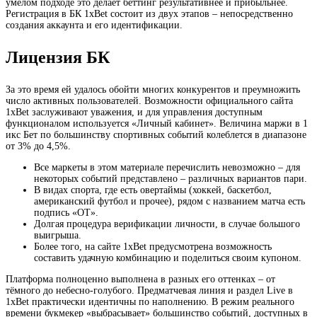
умелом подходе это делает беттинг результативнее и прибыльнее.
Регистрация в БК 1xBet состоит из двух этапов – непосредственно
создания аккаунта и его идентификации.
Лицензия БК
За это время ей удалось обойти многих конкурентов и преумножить
число активных пользователей. Возможности официального сайта
1xBet заслуживают уважения, и для управления доступным
функционалом используется «Личный кабинет». Величина маржи в 1
икс Бет по большинству спортивных событий колеблется в диапазоне
от 3% до 4,5%.
Все маркеты в этом материале перечислить невозможно – для
некоторых событий представлено – различных вариантов пари.
В видах спорта, где есть овертаймы (хоккей, баскетбол,
американский футбол и прочее), рядом с названием матча есть
подпись «ОТ».
Долгая процедура верификации личности, в случае большого
выигрыша.
Более того, на сайте 1xBet предусмотрена возможность
составить удачную комбинацию и поделиться своим купоном.
Платформа полноценно выполнена в разных его оттенках – от
тёмного до небесно-голубого. Предматчевая линия и раздел Live в
1xBet практически идентичны по наполнению. В режим реального
времени букмекер «выбрасывает» большинство событий, доступных в