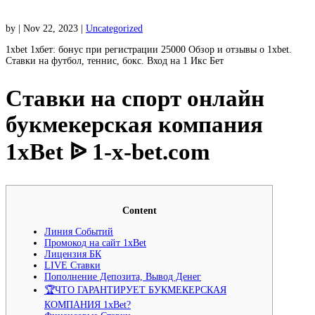
by
|
Nov 22, 2023
|
Uncategorized
1xbet 1хбет: бонус при регистрации 25000 Обзор и отзывы о 1xbet.
Ставки на футбол, теннис, бокс. Вход на 1 Икс Бет
Ставки на спорт онлайн
букмекерская компания
1xBet ᐉ 1-x-bet.com
Content
Линия Событий
Промокод на сайт 1xBet
Лицензия БК
LIVE Ставки
Пополнение Депозита, Вывод Денег
🏆ЧТО ГАРАНТИРУЕТ БУКМЕКЕРСКАЯ
КОМПАНИЯ 1xBet?