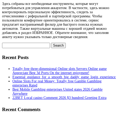
Здесь собраны все необходимые инструменты, которые могут
потребоваться для управления аккаунтом. В частности, здесь можно
контролировать персональную эффективность, следить за
отчислениями с реферальной и партнёрской программы. Чтобы
пользователи комфортнее ориентировались в системе, сервис
предлагает настраиваемый фильтр для быстрого поиска нужных
автоматов. Также виртуальные машины с хорошей отдачей можно
добавлять в раздел ИЗБРАННОЕ. Обратите внимание, что заполняя
анкету нужно указывать только достоверные сведения.
Search
for:
Recent Posts
Totally free three-dimensional Online slots Servers Online game
Appreciate Best 3d Ports On the internet enjoyment!
Essential_guidance_for_a_smooth_big_daddy_game_login_experienc
Online Slots For real Money: Totally free Gamble Gambling
enterprises Rated
Best Mobile Gambling enterprises United states 2026 Gamble
Anywhere
22BET Local casino Comment 2026 $3 hundred Greeting Extra
Recent Comments