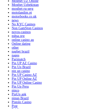
Mostbet UZ Online
Mostbet Uzbekistan
mostbet-ru-serg
motolandim.pt
motorbooks.co.uk
news
No KYC Casinos
Non GamStop Casinos
novos-casinos
nshsa.org
online casino au
Online dating
other
pagbet brazil
pages
Parimatch
Pin UP AZ Casino
Pin Up Brazil
pin up casino
Pin UP Casino AZ
Pin UP Online AZ
Pin UP Online Casino
Pin Up Peru
pinco
PinUp apk
pinup Brazil
Pistolo Casino
Post