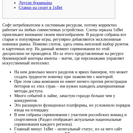
Другие букмекеры
Ставки на спорт в 1xBet
Софт нетребователен к системным ресурсам, потому корректно
работает на любых совместимых устройствах. Слоты зеркала 1xBet
привлекают внимание своим многообразием. В разделе собраны все
старые и популярные игры, регулярно добавляются эксклюзивные
новинки рынка. Помимо слотов, здесь очень неплохой выбор рулеток
и карточных игр. На данный момент соревнования по этой
дисциплине не проводятся. Из-за этого представленные на ресурсе
букмекерской конторы ивенты – матчи, где персонажами управляет
искусственный интеллект.
На нем довольно много разделов и ярких баннеров, что может
создать трудности новичку при знакомстве с конторой.
При этом сама компания не имеет ничего против регистрации
бетторов из этих стран – им нужно находить альтернативные
методы доступа.
Много событий в лайве, зачастую гораздо больше чем у
конкурентов.
Это расширило функционал платформы, но усложнило порядок
входа на площадку.
В нем собраны соревнования с участием российских команд и
спортсменов (Раздел отображает актуальные национальные
соревнования каждого региона).
Главный минус 1xBet – нелегальный статус, из-за чего сайт