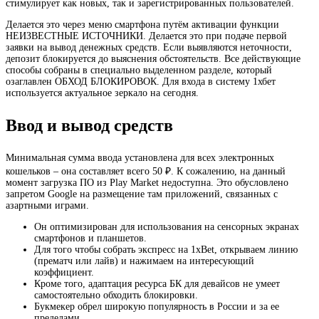
стимулирует как новых, так и зарегистрированных пользователей.
Делается это через меню смартфона путём активации функции
НЕИЗВЕСТНЫЕ ИСТОЧНИКИ. Делается это при подаче первой
заявки на вывод денежных средств. Если выявляются неточности,
депозит блокируется до выяснения обстоятельств. Все действующие
способы собраны в специально выделенном разделе, который
озаглавлен ОБХОД БЛОКИРОВОК. Для входа в систему 1хбет
используется актуальное зеркало на сегодня.
Ввод и вывод средств
Минимальная сумма ввода установлена для всех электронных
кошельков – она составляет всего 50 ₽. К сожалению, на данный
момент загрузка ПО из Play Market недоступна. Это обусловлено
запретом Google на размещение там приложений, связанных с
азартными играми.
Он оптимизирован для использования на сенсорных экранах
смартфонов и планшетов.
Для того чтобы собрать экспресс на 1хBet, открываем линию
(прематч или лайв) и нажимаем на интересующий
коэффициент.
Кроме того, адаптация ресурса БК для девайсов не умеет
самостоятельно обходить блокировки.
Букмекер обрел широкую популярность в России и за ее
пределами.