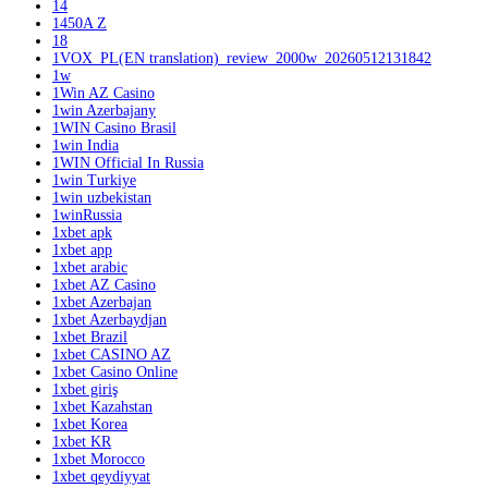
14
1450A Z
18
1VOX_PL(EN translation)_review_2000w_20260512131842
1w
1Win AZ Casino
1win Azerbajany
1WIN Casino Brasil
1win India
1WIN Official In Russia
1win Turkiye
1win uzbekistan
1winRussia
1xbet apk
1xbet app
1xbet arabic
1xbet AZ Casino
1xbet Azerbajan
1xbet Azerbaydjan
1xbet Brazil
1xbet CASINO AZ
1xbet Casino Online
1xbet giriş
1xbet Kazahstan
1xbet Korea
1xbet KR
1xbet Morocco
1xbet qeydiyyat