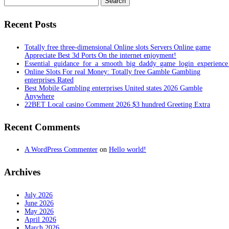
for:
Recent Posts
Totally free three-dimensional Online slots Servers Online game
Appreciate Best 3d Ports On the internet enjoyment!
Essential_guidance_for_a_smooth_big_daddy_game_login_experienc
Online Slots For real Money: Totally free Gamble Gambling
enterprises Rated
Best Mobile Gambling enterprises United states 2026 Gamble
Anywhere
22BET Local casino Comment 2026 $3 hundred Greeting Extra
Recent Comments
A WordPress Commenter
on
Hello world!
Archives
July 2026
June 2026
May 2026
April 2026
March 2026