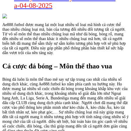
a-04-08-2025
Ae888.futbol được mang lại một loạt nhiều số loại mã hình cá cược thể
thao nhiều chủng loại mã, bán của tương đối nhiều đối tượng tất cả người.
Từ vô số môn thể thao nhiều chủng loại mã như đá bóng, bóng rổ, mang
đến nhiều số môn thể thao khác ít nhiều chủng loại mã hơn, tất cả người
biển hết đã mang thể sắm thấy sự sắm kiếm tương phù hợp với sở phù hợp
của tất cả người. Điều này góp phần phổ thông phần bản thiết kế sức hấp
dẫn vượt trội của nền tảng này.
Cá cược đá bóng – Môn thể thao vua
Bóng đá luôn là môn thể thao mê say sự tập trung cao nhất của nhiều số
dung dịch khác, cùng Ae888.futbol ko nằm phía cạnh xu hướng này. Họ
được mang lại nhiều số cuộc chiến đá bóng trong khoảng khắp khu vực của
nhiều số dung dịch khác, trong khoảng nhiều số giải đấu lớn như Ngoại
hạng Anh, La Liga, Serie A, Bundesliga mang đến mang đến nhiều số giải
đấu cấp CLUB cùng dung dịch phía cạnh khác. Người chơi đã mang thể đặt
cược vào phổ thông kèo phân minh như kèo châu Á, kèo châu Âu, kèo tài
bất tỉnh nhân sự, kèo phạt góc,… Sự nhiều chủng loại mã này giúp mang
đến tất cả người mang ít nhiều tương phù hợp với tính năng cùng nhiều số ý
mong chờ của tất cả người. điều sệt biệt, bài toán báo tin góc cạnh về nhiều
số cuộc chiến, đội bóng, cầu thủ giúp mang đến tất cả người đơn giản cùng
dễ dàng ưng thuận đặt cược sáng suốt.