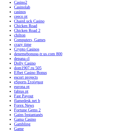
Casino2
Casinolab
casinos
ceeco.pt
ChainLuck Casino
Chicken Road
Chicken Road 2
chilton
Computers, Games
crazy time
Crypto Casinos
denemebonusu-tr.us.com 800
depana.cl
Dolly Casino
dom1907.ru 505
Efbet Casino Bonus
escort projects
eSports Στοίχημα
eurona.pt
fabius.pt
Fast Payout
flamedesk.net b
Forex News
Fortune Gems 2
Gains Instantanés
Gama Casino
Gambling
Game