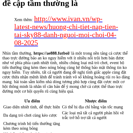
đề cập tầm thường là
http://www.ivan.vn/wp-
Xem thêm:
latest-news/huong-chi-tiet-nap-tien-
tai-sky88-danh-nguoi-moi-choi-04-
08-2025
Nhìn tầm thường,
https://ae888.futbol/
là một trong nền tảng cá cược thể
thao trực đường bảo an ko nguy hiểm với ít nhiều nổi trội hơn bán được
như vẻ phía phía cạnh nhiệt tình, nhiều chủng loại mã trò chơi, event bộ
tiến thưởng tặng kèm theo nóng bỏng cùng hệ thống bảo mật thông tin ko
nguy hiểm. Tuy nhiên, tất cả người đang đề nghị tỉnh giấc apple cùng đặt
cược thừa nhận mệnh lệnh để tránh tránh vô số khủng hoảng rủi ro ko đáng
mang. bài toán sắm kiếm nhà dòng tương phù hợp cùng đặt cược một cơ
hội thông minh là nhân tố căn bản để ý mong chờ cá cược thể thao trực
đường một cơ hội quyến rũ cùng hiệu quả.
Ưu điểm
Nhược điểm
Giao diện nhiệt tình, dễ thực hiện
Có thể bị địa chỉ bằng vận tốc mạng
Các loại mã tất cả người phản hồi về
Đa dạng trò chơi cùng kèo cược
trắc trở hỗ trợ tất cả người
Chương trình bộ tiến thưởng tặng
kèm theo nóng bỏng