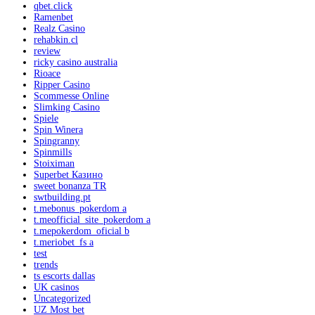
qbet.click
Ramenbet
Realz Casino
rehabkin.cl
review
ricky casino australia
Rioace
Ripper Casino
Scommesse Online
Slimking Casino
Spiele
Spin Winera
Spingranny
Spinmills
Stoiximan
Superbet Казино
sweet bonanza TR
swtbuilding.pt
t.mebonus_pokerdom a
t.meofficial_site_pokerdom a
t.mepokerdom_oficial b
t.meriobet_fs a
test
trends
ts escorts dallas
UK casinos
Uncategorized
UZ Most bet