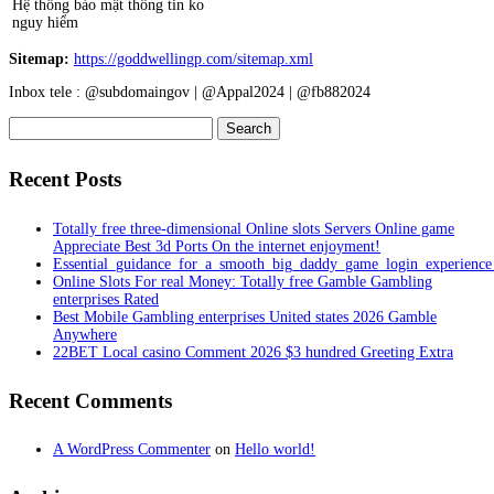
Hệ thống bảo mật thông tin ko
nguy hiểm
Sitemap:
https://goddwellingp.com/sitemap.xml
Inbox tele : @subdomaingov | @Appal2024 | @fb882024
Search
for:
Recent Posts
Totally free three-dimensional Online slots Servers Online game
Appreciate Best 3d Ports On the internet enjoyment!
Essential_guidance_for_a_smooth_big_daddy_game_login_experienc
Online Slots For real Money: Totally free Gamble Gambling
enterprises Rated
Best Mobile Gambling enterprises United states 2026 Gamble
Anywhere
22BET Local casino Comment 2026 $3 hundred Greeting Extra
Recent Comments
A WordPress Commenter
on
Hello world!