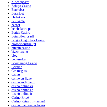
b1bet apostas
Bahigo Casino
Bankobet
Basaribet
bbrbet mx
BC Game
beebet
beinbalance.pt
Betida Casino
Betmotion brazil
BingoBongoStars Casino
biosecindustrial.pt
bitcoin casino
bizzo casino
blog
bookmaker
Boomerang Casino
Britsino
Cas mag es
casino
casino en ligne
casino en ligne fr
casino onlina ca
casino online ar
casinò online it
Casino Privé
Casino Retrait Instantané
casino utan svensk licens