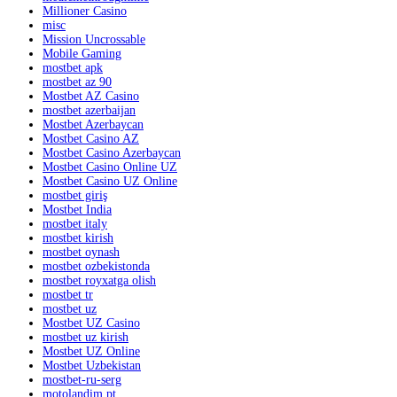
Millioner Casino
misc
Mission Uncrossable
Mobile Gaming
mostbet apk
mostbet az 90
Mostbet AZ Casino
mostbet azerbaijan
Mostbet Azerbaycan
Mostbet Casino AZ
Mostbet Casino Azerbaycan
Mostbet Casino Online UZ
Mostbet Casino UZ Online
mostbet giriş
Mostbet India
mostbet italy
mostbet kirish
mostbet oynash
mostbet ozbekistonda
mostbet royxatga olish
mostbet tr
mostbet uz
Mostbet UZ Casino
mostbet uz kirish
Mostbet UZ Online
Mostbet Uzbekistan
mostbet-ru-serg
motolandim.pt