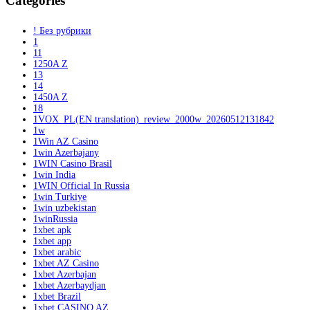
Categories
! Без рубрики
1
11
1250A Z
13
14
1450A Z
18
1VOX_PL(EN translation)_review_2000w_20260512131842
1w
1Win AZ Casino
1win Azerbajany
1WIN Casino Brasil
1win India
1WIN Official In Russia
1win Turkiye
1win uzbekistan
1winRussia
1xbet apk
1xbet app
1xbet arabic
1xbet AZ Casino
1xbet Azerbajan
1xbet Azerbaydjan
1xbet Brazil
1xbet CASINO AZ