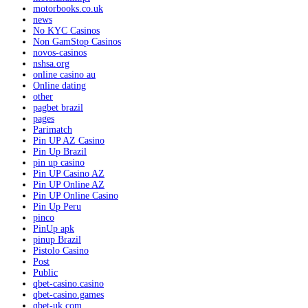
motorbooks.co.uk
news
No KYC Casinos
Non GamStop Casinos
novos-casinos
nshsa.org
online casino au
Online dating
other
pagbet brazil
pages
Parimatch
Pin UP AZ Casino
Pin Up Brazil
pin up casino
Pin UP Casino AZ
Pin UP Online AZ
Pin UP Online Casino
Pin Up Peru
pinco
PinUp apk
pinup Brazil
Pistolo Casino
Post
Public
qbet-casino.casino
qbet-casino.games
qbet-uk.com