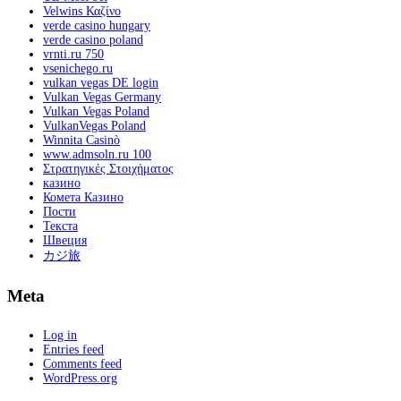
Velwins Καζίνο
verde casino hungary
verde casino poland
vrnti.ru 750
vsenichego.ru
vulkan vegas DE login
Vulkan Vegas Germany
Vulkan Vegas Poland
VulkanVegas Poland
Winnita Casinò
www.admsoln.ru 100
Στρατηγικές Στοιχήματος
казино
Комета Казино
Пости
Текста
Швеция
カジ旅
Meta
Log in
Entries feed
Comments feed
WordPress.org