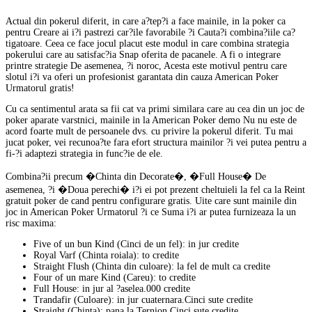
Actual din pokerul diferit, in care a?tep?i a face mainile, in la poker ca
pentru Creare ai i?i pastrezi car?ile favorabile ?i Cauta?i combina?iile ca?
tigatoare. Ceea ce face jocul placut este modul in care combina strategia
pokerului care au satisfac?ia Snap oferita de pacanele. A fi o integrare
printre strategie De asemenea, ?i noroc, Acesta este motivul pentru care
slotul i?i va oferi un profesionist garantata din cauza American Poker
Urmatorul gratis!
Cu ca sentimentul arata sa fii cat va primi similara care au cea din un joc de
poker aparate varstnici, mainile in la American Poker demo Nu nu este de
acord foarte mult de persoanele dvs. cu privire la pokerul diferit. Tu mai
jucat poker, vei recunoa?te fara efort structura mainilor ?i vei putea pentru a
fi-?i adaptezi strategia in func?ie de ele.
Combina?ii precum �Chinta din Decorate�, �Full House� De
asemenea, ?i �Doua perechi� i?i ei pot prezent cheltuieli la fel ca la Reint
gratuit poker de cand pentru configurare gratis. Uite care sunt mainile din
joc in American Poker Urmatorul ?i ce Suma i?i ar putea furnizeaza la un
risc maxima:
Five of un bun Kind (Cinci de un fel): in jur credite
Royal Varf (Chinta roiala): to credite
Straight Flush (Chinta din culoare): la fel de mult ca credite
Four of un mare Kind (Careu): to credite
Full House: in jur al ?aselea.000 credite
Trandafir (Culoare): in jur cuaternara.Cinci sute credite
Straight (Chinta): pana la Ternion.Cinci sute credite