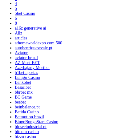
4
5
5bet Casino
6
8
a16z generative ai
Allz
articles
athomeworldexpo.com 500
autohenriquesevale.pt
Aviator
aviator brazil
AZ Most BET
Azerbajany Mostbet
b1bet apostas
Bahigo Casino
Bankobet
Basaribet
bbrbet mx
BC Game
beebet
beinbalance.pt
Betida Casino
Betmotion brazil
BingoBongoStars Casino
biosecindustrial.pt
bitcoin casino
bizzo casino