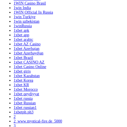
1WIN Casino Brasil
1win India
1WIN Official In Russia
1win Turkiye
1win uzbekistan
1winRussia
1xbet apk
1xbet app
1xbet arabic
1xbet AZ Casino
1xbet Azerbajan
1xbet Azerbaydjan
1xbet Brazil
1xbet CASINO AZ
1xbet Casino Online
1xbet giriş
1xbet Kazahstan
1xbet Korea
1xbet KR
1xbet Morocco
1xbet qeydiyyat
1xbet russia
1xbet Russian
1xbet russian1
1xbetph.ph3
2
2_www.mystical-fire.de_5000
3