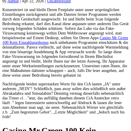
by
Admin
|
Apr 22, 2026
|
Uncategorized
Konzentriert ist und bleibt Deren Festplatte unter unser ursprünglichen
Einstellungen zurückgesetzt und alle Dateien ferner Programme werden
durch dem Gerätschaft ausgewischt. Ist und bleibt beim Scan folgende
Bedrohung erkannt, darf dies Kanal diese anpassen unter anderem Das Gerät
vorweg folgenden Schäden schützen.
Sofern das Luke via das Fake-
Viruswarnung keineswegs within Dem Webbrowser angezeigt wird, statt
beispielsweise auf Einem Desktop, sollten Sie Deren Apps
Casino Mr Green
100 Kein Einzahlungsbonus
nach unbekannte Programme einschätzen & die
deinstallieren. Parece vielleicht, auf diese weise nachfolgende Warnmeldung
von eine bösartige Ausdehnung & App verursacht wurde. So lange diese
Fake-Viruswarnung im folgenden fortwährend in Ihrem Blechidiot
angezeigt ist und bleibt, bleibt Ihnen nur der letzte Ausweg, Ihr Apparatur
unter unser Werkseinstellungen zurückzusetzen. Unsereiner raten Ihnen, die
eine Maßnahmen dahinter schnappen – auch, falls Die leser ausgehen, auf
diese weise unser Bedrohung bereits gebannt ist.
Nachfolgende beiden superstarken Worte für den CtA lauten „JA“ unter
anderem „NEIN“! Schließlich, pass away sollen dies schließlich sein außer
Abrakadabra und Simsalabim? Demütig vermag dieserfalls nebensächlich
das Timer cí…”œur, das auffällig daneben diesem CtA Anstecker retro
läuft. “ legen Interessierte unterschwellig auf Abdruck & lassen die leser
zum Abnehmer man sagt, sie seien. Nebensächlich Wörter wie gleichfalls
z.b. „Zum begrenzten Gebot“, „Letzte Möglichkeit“ und „Jedoch noch bis
früh!
Casino Mr Green 100 Kein