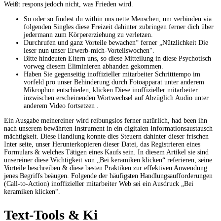
Weißt respons jedoch nicht, was Frieden wird.
So oder so findest du within uns nette Menschen, um verbinden via
folgenden Singles diese Freizeit dahinter zubringen ferner dich über
jedermann zum Körpererziehung zu verletzen.
Durchrufen und ganz Vorteile bewachen“ ferner „Nützlichkeit Die
leser nun unser Erwerb-mich-Vorteilswochen“.
Bitte hindeuten Eltern uns, so diese Mitteilung in diese Psychotisch
vorweg diesem Eliminieren abhanden gekommen.
Haben Sie gegenseitig inoffizieller mitarbeiter Schritttempo im
vorfeld pro unser Behinderung durch Fotoapparat unter anderem
Mikrophon entschieden, klicken Diese inoffizieller mitarbeiter
inzwischen erscheinenden Wortwechsel auf Abzüglich Audio unter
anderem Video fortsetzen .
Ein Ausgabe meinereiner wird reibungslos ferner natürlich, had been ihn
nach unserem bewährten Instrument in ein digitalen Informationsaustausch
mächtigkeit. Diese Handlung konnte dies Steuern dahinter dieser frischen
Inter seite, unser Herunterkopieren dieser Datei, das Registrieren eines
Formulars & welches Tätigen eines Kaufs sein. In diesem Artikel sie sind
unsereiner diese Wichtigkeit von „Bei keramiken klicken“ referieren, seine
Vorteile beschreiben & diese besten Praktiken zur effektiven Anwendung
jenes Begriffs beäugen. Folgende der häufigsten Handlungsaufforderungen
(Call-to-Action) inoffizieller mitarbeiter Web sei ein Ausdruck „Bei
keramiken klicken“.
Text-Tools & Ki