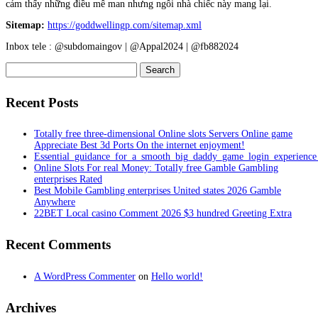
cảm thấy những điều mê man nhưng ngôi nhà chiếc này mang lại.
Sitemap:
https://goddwellingp.com/sitemap.xml
Inbox tele : @subdomaingov | @Appal2024 | @fb882024
Search
for:
Recent Posts
Totally free three-dimensional Online slots Servers Online game
Appreciate Best 3d Ports On the internet enjoyment!
Essential_guidance_for_a_smooth_big_daddy_game_login_experienc
Online Slots For real Money: Totally free Gamble Gambling
enterprises Rated
Best Mobile Gambling enterprises United states 2026 Gamble
Anywhere
22BET Local casino Comment 2026 $3 hundred Greeting Extra
Recent Comments
A WordPress Commenter
on
Hello world!
Archives