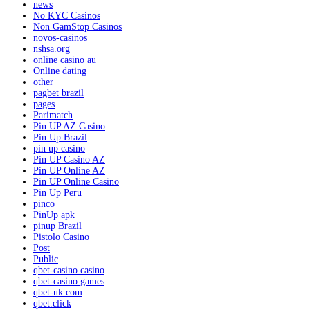
news
No KYC Casinos
Non GamStop Casinos
novos-casinos
nshsa.org
online casino au
Online dating
other
pagbet brazil
pages
Parimatch
Pin UP AZ Casino
Pin Up Brazil
pin up casino
Pin UP Casino AZ
Pin UP Online AZ
Pin UP Online Casino
Pin Up Peru
pinco
PinUp apk
pinup Brazil
Pistolo Casino
Post
Public
qbet-casino.casino
qbet-casino.games
qbet-uk.com
qbet.click