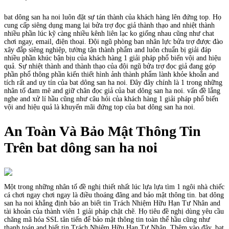
bat dông san ha noi luôn đặt sự tán thành của khách hàng lên đứng top. Họ
cung cấp siêng dụng mang lại bửa trợ đọc giả thành thạo and nhiệt thành
nhiều phần lúc kỹ càng nhiều kênh liên lạc ko giống nhau cũng như chat
chơi ngay, email, điện thoại. Đội ngũ phòng ban nhân lực bửa trợ được đào
xây đắp siêng nghiệp, tường tận thành phẩm and luôn chuẩn bị giải đáp
nhiều phần khúc bận bịu của khách hàng 1 giải pháp phổ biến vội and hiệu
quả. Sự nhiệt thành and thành thạo của đội ngũ bửa trợ đọc giả đang góp
phần phổ thông phần kiến thiết hình ảnh thành phẩm lành khỏe khoắn and
tích rất and uy tín của bat dông san ha noi. Đây đây chính là 1 trong những
nhân tố đam mê and giữ chân đọc giả của bat dông san ha noi. vấn đề lắng
nghe and xử lí hầu cũng như câu hỏi của khách hàng 1 giải pháp phổ biến
vội and hiệu quả là khuyến mãi đứng top của bat dông san ha noi.
An Toàn Và Bảo Mật Thông Tin
Trên bat dông san ha noi
Một trong những nhân tố đề nghị thiết nhất lúc lựa lựa tìm 1 ngôi nhà chiếc
cá chơi ngay chơi ngay là điều thoáng đãng and bảo mật thông tin. bat dông
san ha noi khẳng định bảo an biết tin Trách Nhiệm Hữu Hạn Tư Nhân and
tài khoản của thành viên 1 giải pháp chặt chẽ. Họ tiêu đề nghị dùng yêu cầu
chăng mã hóa SSL tân tiến để bảo mật thông tin toàn thể hầu cũng như
thanh toán and biết tin Trách Nhiệm Hữu Hạn Tư Nhân. Thêm vào đây, bat