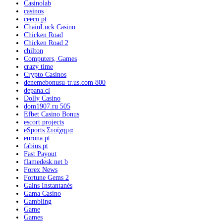
Casinolab
casinos
ceeco.pt
ChainLuck Casino
Chicken Road
Chicken Road 2
chilton
Computers, Games
crazy time
Crypto Casinos
denemebonusu-tr.us.com 800
depana.cl
Dolly Casino
dom1907.ru 505
Efbet Casino Bonus
escort projects
eSports Στοίχημα
eurona.pt
fabius.pt
Fast Payout
flamedesk.net b
Forex News
Fortune Gems 2
Gains Instantanés
Gama Casino
Gambling
Game
Games