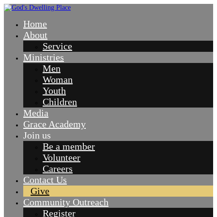
Home
About
Service
Ministries
Men
Woman
Youth
Children
Media
Grace Academy
Join us
Be a member
Volunteer
Careers
Contact Us
Give
Community Outreach
Register