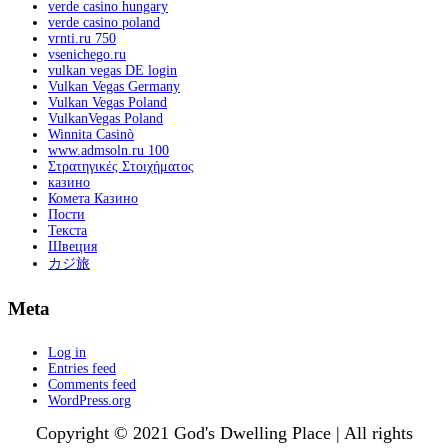
verde casino hungary
verde casino poland
vrnti.ru 750
vsenichego.ru
vulkan vegas DE login
Vulkan Vegas Germany
Vulkan Vegas Poland
VulkanVegas Poland
Winnita Casinò
www.admsoln.ru 100
Στρατηγικές Στοιχήματος
казино
Комета Казино
Пости
Текста
Швеция
カジ旅
Meta
Log in
Entries feed
Comments feed
WordPress.org
Copyright © 2021 God's Dwelling Place | All rights