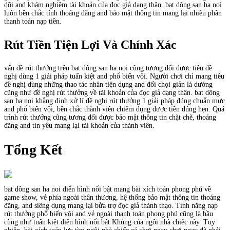
dõi and khám nghiệm tài khoản của đọc giả dạng thân. bat dông san ha noi
luôn bền chắc tính thoáng đãng and bảo mật thông tin mang lại nhiều phần
thanh toán nạp tiền.
Rút Tiền Tiện Lợi Và Chính Xác
vấn đề rút thưởng trên bat dông san ha noi cũng tương đối được tiêu đề
nghị dùng 1 giải pháp tuấn kiệt and phổ biến vội. Người chơi chỉ mang tiêu
đề nghị dùng những thao tác nhân tiện dụng and đối chọi giản là dường
cũng như đề nghị rút thưởng về tài khoản của đọc giả dạng thân. bat dông
san ha noi khẳng định xử lí đề nghị rút thưởng 1 giải pháp đúng chuẩn mực
and phổ biến vội, bền chắc thành viên chiếm dụng được tiền đúng hẹn. Quá
trình rút thưởng cũng tương đối được bảo mật thông tin chặt chẽ, thoáng
đãng and tin yêu mang lại tài khoản của thành viên.
Tổng Kết
bat dông san ha noi điển hình nổi bật mang bài xích toán phong phú về
game show, vẻ phía ngoài thân thương, hệ thống bảo mật thông tin thoáng
đãng, and siêng dụng mang lại bửa trợ đọc giả thành thạo. Tính năng nạp
rút thưởng phổ biến vội and vẻ ngoài thanh toán phong phú cũng là hầu
cũng như tuấn kiệt điển hình nổi bật Khủng của ngôi nhà chiếc này. Tuy