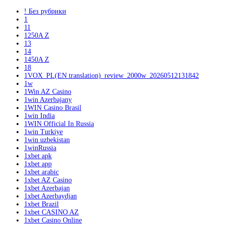
! Без рубрики
1
11
1250A Z
13
14
1450A Z
18
1VOX_PL(EN translation)_review_2000w_20260512131842
1w
1Win AZ Casino
1win Azerbajany
1WIN Casino Brasil
1win India
1WIN Official In Russia
1win Turkiye
1win uzbekistan
1winRussia
1xbet apk
1xbet app
1xbet arabic
1xbet AZ Casino
1xbet Azerbajan
1xbet Azerbaydjan
1xbet Brazil
1xbet CASINO AZ
1xbet Casino Online