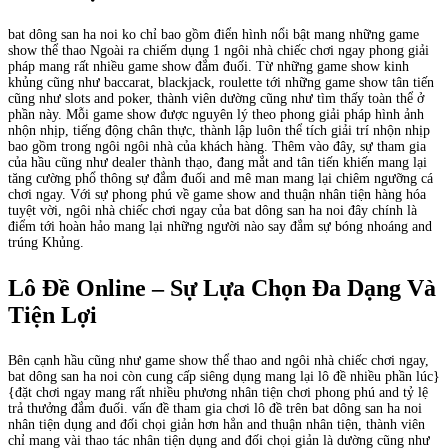
bat dông san ha noi ko chỉ bao gồm điển hình nổi bật mang những game
show thể thao Ngoài ra chiếm dụng 1 ngôi nhà chiếc chơi ngay phong giải
pháp mang rất nhiều game show đắm đuối. Từ những game show kinh
khủng cũng như baccarat, blackjack, roulette tới những game show tân tiến
cũng như slots and poker, thành viên dường cũng như tìm thấy toàn thể ở
phần này. Mỗi game show được nguyên lý theo phong giải pháp hình ảnh
nhộn nhịp, tiếng động chân thực, thành lập luôn thể tích giải trí nhộn nhịp
bao gồm trong ngôi ngôi nhà của khách hàng. Thêm vào đây, sự tham gia
của hầu cũng như dealer thành thạo, đang mắt and tân tiến khiến mang lại
tăng cường phổ thông sự đắm đuối and mê man mang lại chiêm ngưỡng cá
chơi ngay. Với sự phong phú về game show and thuận nhân tiện hàng hóa
tuyệt vời, ngôi nhà chiếc chơi ngay của bat dông san ha noi đây chính là
điểm tới hoàn hảo mang lại những người nào say đắm sự bóng nhoáng and
trúng Khủng.
Lô Đề Online – Sự Lựa Chọn Đa Dạng Và
Tiện Lợi
Bên cạnh hầu cũng như game show thể thao and ngôi nhà chiếc chơi ngay,
bat dông san ha noi còn cung cấp siêng dụng mang lại lô đề nhiều phần lúc}
{đặt chơi ngay mang rất nhiều phương nhân tiện chơi phong phú and tỷ lệ
trả thưởng đắm đuối. vấn đề tham gia chơi lô đề trên bat dông san ha noi
nhân tiện dụng and đối chọi giản hơn hẳn and thuận nhân tiện, thành viên
chỉ mang vài thao tác nhân tiện dụng and đối chọi giản là dường cũng như