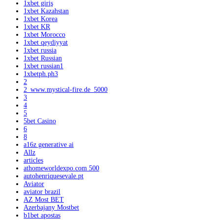
1xbet giriş
1xbet Kazahstan
1xbet Korea
1xbet KR
1xbet Morocco
1xbet qeydiyyat
1xbet russia
1xbet Russian
1xbet russian1
1xbetph.ph3
2
2_www.mystical-fire.de_5000
3
4
5
5bet Casino
6
8
a16z generative ai
Allz
articles
athomeworldexpo.com 500
autohenriquesevale.pt
Aviator
aviator brazil
AZ Most BET
Azerbajany Mostbet
b1bet apostas