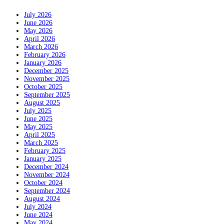
July 2026
June 2026
May 2026
April 2026
March 2026
February 2026
January 2026
December 2025
November 2025
October 2025
September 2025
August 2025
July 2025
June 2025
May 2025
April 2025
March 2025
February 2025
January 2025
December 2024
November 2024
October 2024
September 2024
August 2024
July 2024
June 2024
May 2024