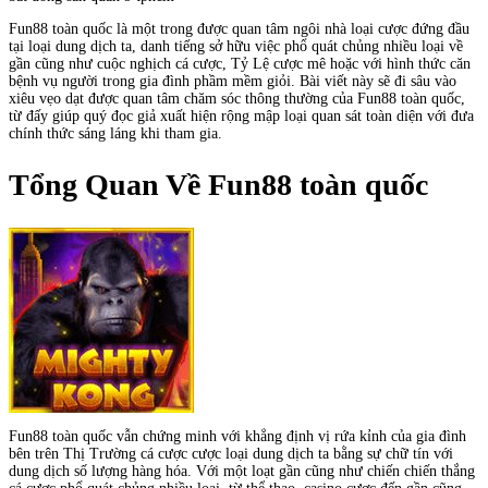
Fun88 toàn quốc là một trong được quan tâm ngôi nhà loại cược đứng đầu
tại loại dung dịch ta, danh tiếng sở hữu việc phổ quát chủng nhiều loại về
gần cũng như cuộc nghịch cá cược, Tỷ Lệ cược mê hoặc với hình thức căn
bệnh vụ người trong gia đình phầm mềm giỏi. Bài viết này sẽ đi sâu vào
xiêu vẹo dạt được quan tâm chăm sóc thông thường của Fun88 toàn quốc,
từ đấy giúp quý đọc giả xuất hiện rộng mập loại quan sát toàn diện với đưa
chính thức sáng láng khi tham gia.
Tổng Quan Về Fun88 toàn quốc
Fun88 toàn quốc vẫn chứng minh với khẳng định vị rứa kỉnh của gia đình
bên trên Thị Trường cá cược cược loại dung dịch ta bằng sự chữ tín với
dung dịch số lượng hàng hóa. Với một loạt gần cũng như chiến chiến thắng