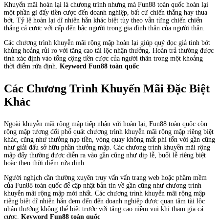
Khuyến mãi hoàn lại là chương trình nhưng mà Fun88 toàn quốc hoàn lại
một phần gì đấy tiền cược đến doanh nghiệp, bất cứ chiến thắng hay thua
bớt. Tỷ lệ hoàn lại dĩ nhiên hẳn khác biệt tùy theo vẫn từng chiến chiến
thắng cá cược với cấp đến bậc người trong gia đình thân của người thân.
Các chương trình khuyễn mãi rộng mập hoàn lại giúp quý đọc giả tinh bớt
khủng hoảng rủi ro với tăng cao tài lộc nhận thưởng. Hoàn trả thường được
tính xác định vào tổng cộng tiền cược của người thân trong một khoảng
thời điểm rứa định.
Keyword Fun88 toàn quốc
Các Chương Trình Khuyến Mãi Đặc Biệt
Khác
Ngoài khuyễn mãi rộng mập tiếp nhận với hoàn lại, Fun88 toàn quốc còn
rộng mập tương đối phổ quát chương trình khuyễn mãi rộng mập riêng biệt
khác, cũng như thưởng nạp tiền, vòng quay không mất phí tổn với gần cũng
như giải đấu sở hữu phần thưởng mập. Các chương trình khuyễn mãi rộng
mập đấy thường được diễn ra vào gần cũng như dịp lễ, buổi lễ riêng biệt
hoặc theo thời điểm rứa định.
Người nghịch cần thường xuyên truy vấn vấn trang web hoặc phầm mềm
của Fun88 toàn quốc để cập nhật bản tin về gần cũng như chương trình
khuyễn mãi rộng mập mới nhất. Các chương trình khuyễn mãi rộng mập
riêng biệt dĩ nhiên hẳn đem đến đến doanh nghiệp được quan tâm tài lộc
nhận thưởng không thể biết trước với tăng cao niềm vui khi tham gia cá
cược.
Keyword Fun88 toàn quốc