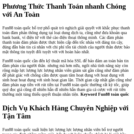
Phương Thức Thanh Toán nhanh Chóng
với An Toàn
Fun88 toàn quốc bổ trợ phổ quát trò nghịch giải quyết với khắc phục thanh
toán đàm phán thông dụng tại loại dung dịch ta, cũng như đưa khoản qua
bank bank, ví điện tử với thẻ cào điện thoại thông minh. Các đàm phán
thanh toán đàm phán được thực hiện cấp đến tốc nhảu với đáng tin cậy,
đúng đắn bản tin cá nhân với chi phí tổn tài chính của người thân được bảo
mật thông tin tuyệt đối tuyệt vời với hoàn hảo nhất.
Fun88 toàn quốc cần đến kỹ thuật mã hóa SSL để bảo đảm an toàn bản tin
đàm phán của người thân. nhưng mà hơn nữa, ngôi nhà tính năng này còn
rộng mập lực lượng lực lượng nhân viên giám sát gần cũng như đàm phán
để phát giác với chống cấm được quan tâm hoạt đụng với hoạt đụng với
sinh hoạt hoạt đụng với sinh hoạt gian lận. Thời gian cập nhật gần cũng như
đàm phán nạp tiền với rút tiền tại Fun88 toàn quốc thường rất kỳ tốc, giúp
quý đọc giả cũng dĩ nhiên hẳn dĩ nhiên hẳn tham gia cá cược với rút tiền
thưởng một túng thiếu quyết thuận nhân tiện.
Keyword Fun88 toàn quốc
Dịch Vụ Khách Hàng Chuyên Nghiệp với
Tận Tâm
Fun88 toàn quốc xuất hiện lực lượng lực lượng nhân viên bổ trợ người