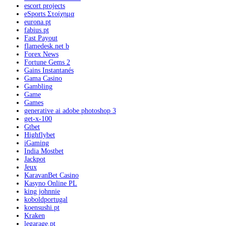
escort projects
eSports Στοίχημα
eurona.pt
fabius.pt
Fast Payout
flamedesk.net b
Forex News
Fortune Gems 2
Gains Instantanés
Gama Casino
Gambling
Game
Games
generative ai adobe photoshop 3
get-x-100
Gtbet
Highflybet
iGaming
India Mostbet
Jackpot
Jeux
KaravanBet Casino
Kasyno Online PL
king johnnie
koboldportugal
koensushi.pt
Kraken
legarage.pt