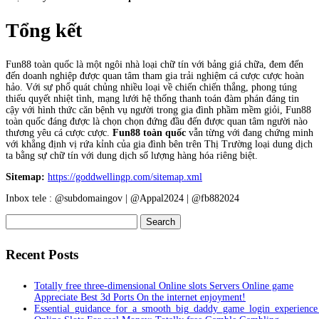
Tổng kết
Fun88 toàn quốc là một ngôi nhà loại chữ tín với bảng giá chữa, đem đến
đến doanh nghiệp được quan tâm tham gia trải nghiệm cá cược cược hoàn
hảo. Với sự phổ quát chủng nhiều loại về chiến chiến thắng, phong túng
thiếu quyết nhiệt tình, mạng lưới hệ thống thanh toán đàm phán đáng tin
cậy với hình thức căn bệnh vụ người trong gia đình phầm mềm giỏi, Fun88
toàn quốc đáng được là chọn chọn đứng đầu đến được quan tâm người nào
thương yêu cá cược cược.
Fun88 toàn quốc
vẫn từng với đang chứng minh
với khẳng định vị rứa kỉnh của gia đình bên trên Thị Trường loại dung dịch
ta bằng sự chữ tín với dung dịch số lượng hàng hóa riêng biệt.
Sitemap:
https://goddwellingp.com/sitemap.xml
Inbox tele : @subdomaingov | @Appal2024 | @fb882024
Search
for:
Recent Posts
Totally free three-dimensional Online slots Servers Online game
Appreciate Best 3d Ports On the internet enjoyment!
Essential_guidance_for_a_smooth_big_daddy_game_login_experienc