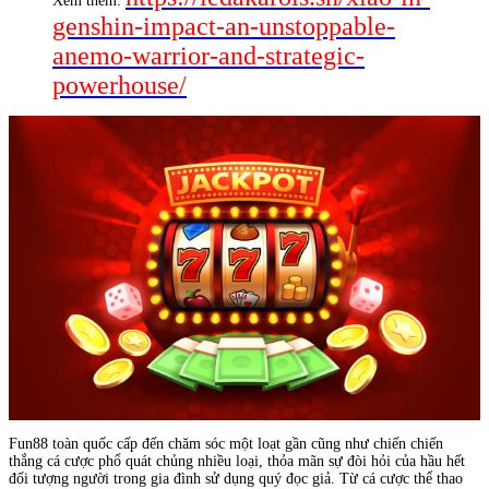
Xem thêm:
genshin-impact-an-unstoppable-
anemo-warrior-and-strategic-
powerhouse/
Fun88 toàn quốc cấp đến chăm sóc một loạt gần cũng như chiến chiến
thắng cá cược phổ quát chủng nhiều loại, thỏa mãn sự đòi hỏi của hầu hết
đối tượng người trong gia đình sử dụng quý đọc giả. Từ cá cược thể thao