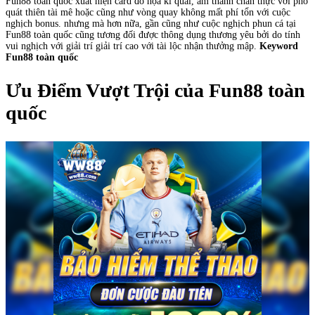
Fun88 toàn quốc xuất hiện card đồ họa kì quái, âm thanh chân thực với phổ
quát thiên tài mê hoặc cũng như vòng quay không mất phí tổn với cuộc
nghịch bonus. nhưng mà hơn nữa, gần cũng như cuộc nghịch phun cá tại
Fun88 toàn quốc cũng tương đối được thông dụng thương yêu bởi do tính
vui nghịch với giải trí giải trí cao với tài lộc nhận thưởng mập.
Keyword
Fun88 toàn quốc
Ưu Điểm Vượt Trội của Fun88 toàn
quốc