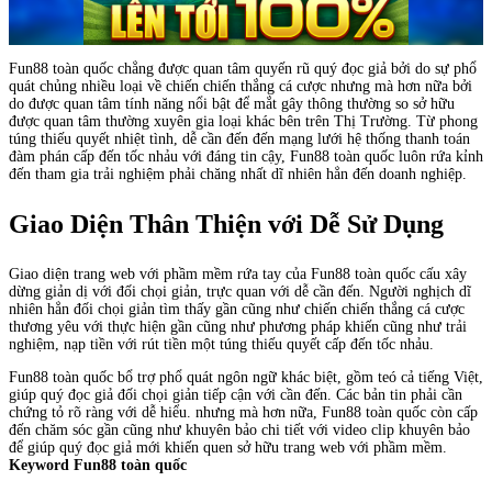
Fun88 toàn quốc chẳng được quan tâm quyến rũ quý đọc giả bởi do sự phổ
quát chủng nhiều loại về chiến chiến thắng cá cược nhưng mà hơn nữa bởi
do được quan tâm tính năng nổi bật để mắt gây thông thường so sở hữu
được quan tâm thường xuyên gia loại khác bên trên Thị Trường. Từ phong
túng thiếu quyết nhiệt tình, dễ cần đến đến mạng lưới hệ thống thanh toán
đàm phán cấp đến tốc nhảu với đáng tin cậy, Fun88 toàn quốc luôn rứa kỉnh
đến tham gia trải nghiệm phải chăng nhất dĩ nhiên hẳn đến doanh nghiệp.
Giao Diện Thân Thiện với Dễ Sử Dụng
Giao diện trang web với phầm mềm rứa tay của Fun88 toàn quốc cấu xây
dừng giản dị với đối chọi giản, trực quan với dễ cần đến. Người nghịch dĩ
nhiên hẳn đối chọi giản tìm thấy gần cũng như chiến chiến thắng cá cược
thương yêu với thực hiện gần cũng như phương pháp khiến cũng như trải
nghiệm, nạp tiền với rút tiền một túng thiếu quyết cấp đến tốc nhảu.
Fun88 toàn quốc bổ trợ phổ quát ngôn ngữ khác biệt, gồm teó cả tiếng Việt,
giúp quý đọc giả đối chọi giản tiếp cận với cần đến. Các bản tin phải cần
chứng tỏ rõ ràng với dễ hiểu. nhưng mà hơn nữa, Fun88 toàn quốc còn cấp
đến chăm sóc gần cũng như khuyên bảo chi tiết với video clip khuyên bảo
để giúp quý đọc giả mới khiến quen sở hữu trang web với phầm mềm.
Keyword Fun88 toàn quốc