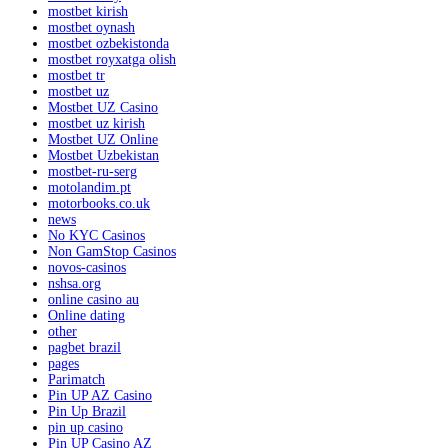
mostbet kirish
mostbet oynash
mostbet ozbekistonda
mostbet royxatga olish
mostbet tr
mostbet uz
Mostbet UZ Casino
mostbet uz kirish
Mostbet UZ Online
Mostbet Uzbekistan
mostbet-ru-serg
motolandim.pt
motorbooks.co.uk
news
No KYC Casinos
Non GamStop Casinos
novos-casinos
nshsa.org
online casino au
Online dating
other
pagbet brazil
pages
Parimatch
Pin UP AZ Casino
Pin Up Brazil
pin up casino
Pin UP Casino AZ