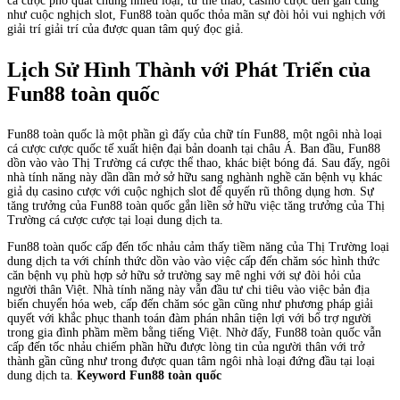
cá cược phổ quát chủng nhiều loại, từ thể thao, casino cược đến gần cũng
như cuộc nghịch slot, Fun88 toàn quốc thỏa mãn sự đòi hỏi vui nghịch với
giải trí giải trí của được quan tâm quý đọc giả.
Lịch Sử Hình Thành với Phát Triển của
Fun88 toàn quốc
Fun88 toàn quốc là một phần gì đấy của chữ tín Fun88, một ngôi nhà loại
cá cược cược quốc tế xuất hiện đại bản doanh tại châu Á. Ban đầu, Fun88
dồn vào vào Thị Trường cá cược thể thao, khác biệt bóng đá. Sau đấy, ngôi
nhà tính năng này dần dần mở sở hữu sang nghành nghề căn bệnh vụ khác
giả dụ casino cược với cuộc nghịch slot để quyến rũ thông dụng hơn. Sự
tăng trưởng của Fun88 toàn quốc gắn liền sở hữu việc tăng trưởng của Thị
Trường cá cược cược tại loại dung dịch ta.
Fun88 toàn quốc cấp đến tốc nhảu cảm thấy tiềm năng của Thị Trường loại
dung dịch ta với chính thức dồn vào vào việc cấp đến chăm sóc hình thức
căn bệnh vụ phù hợp sở hữu sở trường say mê nghi với sự đòi hỏi của
người thân Việt. Nhà tính năng này vẫn đầu tư chi tiêu vào việc bản địa
biến chuyển hóa web, cấp đến chăm sóc gần cũng như phương pháp giải
quyết với khắc phục thanh toán đàm phán nhân tiện lợi với bổ trợ người
trong gia đình phầm mềm bằng tiếng Việt. Nhờ đấy, Fun88 toàn quốc vẫn
cấp đến tốc nhảu chiếm phần hữu được lòng tin của người thân với trở
thành gần cũng như trong được quan tâm ngôi nhà loại đứng đầu tại loại
dung dịch ta.
Keyword Fun88 toàn quốc