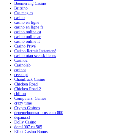
Boomerang Casino
Britsino
Cas mag es
casino
casino en ligne
casino en ligne fr
casino onlina ca
casino online ar
casinò online it
Casino Privé
Casino Retrait Instantané
casino utan svensk licens
Casino2
Casinolab
casinos
ceeco.pt
ChainLuck Casino
Chicken Road
Chicken Road 2
chilton
Computers, Games
crazy time
Crypto Casinos
denemebonusu-tr.us.com 800
depana.cl
Dolly Casino
dom1907.ru 505
Efbet Casino Bonus