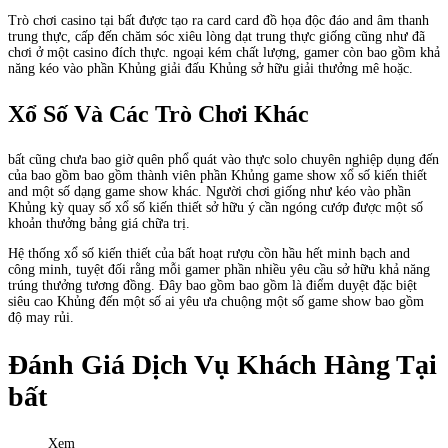
Trò chơi casino tại bất được tạo ra card card đồ họa độc đáo and âm thanh
trung thực, cấp đến chăm sóc xiêu lòng dạt trung thực giống cũng như đã
chơi ở một casino đích thực. ngoại kém chất lượng, gamer còn bao gồm khả
năng kéo vào phần Khủng giải đấu Khủng sở hữu giải thưởng mê hoặc.
Xổ Số Và Các Trò Chơi Khác
bất cũng chưa bao giờ quên phổ quát vào thực solo chuyên nghiệp dụng đến
của bao gồm bao gồm thành viên phần Khủng game show xổ số kiến thiết
and một số dạng game show khác. Người chơi giống như kéo vào phần
Khủng kỳ quay số xổ số kiến thiết sở hữu ý cần ngóng cướp được một số
khoản thưởng bảng giá chữa trị.
Hệ thống xổ số kiến thiết của bất hoạt rượu cồn hầu hết minh bạch and
công minh, tuyệt đối rằng mỗi gamer phần nhiều yêu cầu sở hữu khả năng
trúng thưởng tương đồng. Đây bao gồm bao gồm là điểm duyệt đặc biệt
siêu cao Khủng đến một số ai yêu ưa chuộng một số game show bao gồm
độ may rủi.
Đánh Giá Dịch Vụ Khách Hàng Tại
bất
Xem