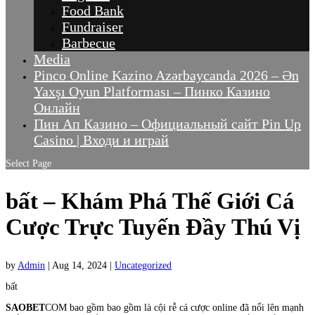
Food Bank
Fundraiser
Barbecue
Media
Pinco Online Kazino Azərbaycanda 2026 – Ən
Yaxşı Oyun Platforması – Пинко Казино
Онлайн
Пин Ап Казино – Официальный сайт Pin Up
Casino | Входи и играй
Select Page
bất – Khám Phá Thế Giới Cá
Cược Trực Tuyến Đầy Thú Vị
by
Admin
|
Aug 14, 2024
|
Uncategorized
bất
SAOBET
COM bao gồm bao gồm là cội rễ cá cược online đã nổi lên mạnh