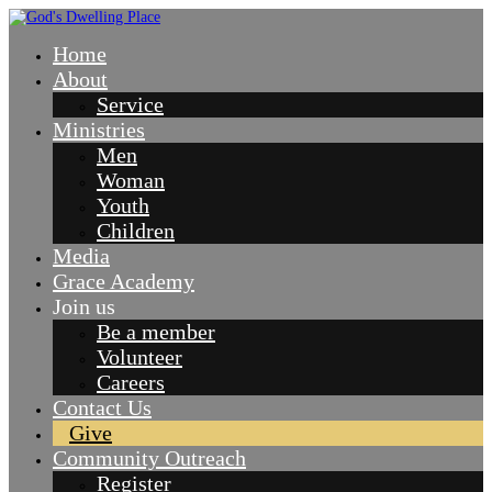
Home
About
Service
Ministries
Men
Woman
Youth
Children
Media
Grace Academy
Join us
Be a member
Volunteer
Careers
Contact Us
Give
Community Outreach
Register