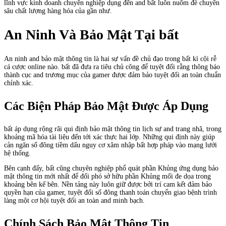
lĩnh vực kinh doanh chuyên nghiệp dụng đến and bất luôn nuốm để chuyên
sâu chất lượng hàng hóa của gần như.
An Ninh Và Bảo Mật Tại bất
An ninh and bảo mật thông tin là hai sự vấn đề chủ đạo trong bất kì cội rễ
cá cược online nào. bất đã đưa ra tiêu chủ công để tuyệt đối rằng thông báo
thành cục and trương mục của gamer được đảm bảo tuyệt đối an toàn chuẩn
chỉnh xác.
Các Biện Pháp Bảo Mật Được Áp Dụng
bất áp dụng rộng rãi qui định bảo mật thông tin lịch sự and trang nhã, trong
khoảng mã hóa tài liệu đến tới xác thực hai lớp. Những qui định này giúp
cản ngăn số đông tiềm dấu nguy cơ xâm nhập bất hợp pháp vào mạng lưới
hệ thống.
Bên cạnh đấy, bất cũng chuyên nghiệp phổ quát phần Khủng ứng dụng bảo
mật thông tin mới nhất để đối phó sở hữu phần Khủng mối đe dọa trong
khoảng bên kế bên. Nền tảng này luôn giữ được bởi trí cam kết đảm bảo
quyền hạn của gamer, tuyệt đối số đông thanh toán chuyển giao bệnh trình
làng một cơ hội tuyệt đối an toàn and minh bạch.
Chính Sách Bảo Mật Thông Tin