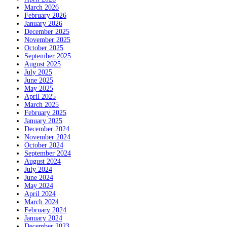
March 2026
February 2026
January 2026
December 2025
November 2025
October 2025
September 2025
August 2025
July 2025
June 2025
May 2025
April 2025
March 2025
February 2025
January 2025
December 2024
November 2024
October 2024
September 2024
August 2024
July 2024
June 2024
May 2024
April 2024
March 2024
February 2024
January 2024
December 2023