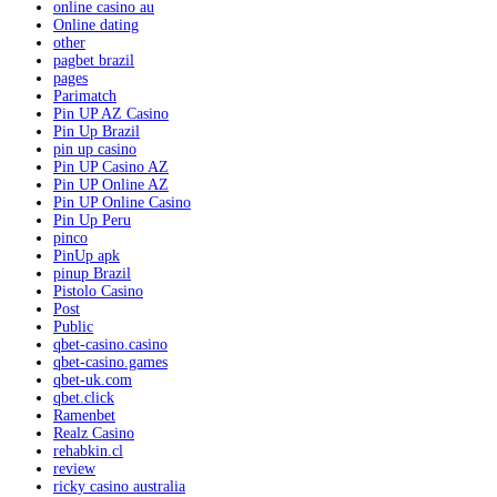
online casino au
Online dating
other
pagbet brazil
pages
Parimatch
Pin UP AZ Casino
Pin Up Brazil
pin up casino
Pin UP Casino AZ
Pin UP Online AZ
Pin UP Online Casino
Pin Up Peru
pinco
PinUp apk
pinup Brazil
Pistolo Casino
Post
Public
qbet-casino.casino
qbet-casino.games
qbet-uk.com
qbet.click
Ramenbet
Realz Casino
rehabkin.cl
review
ricky casino australia