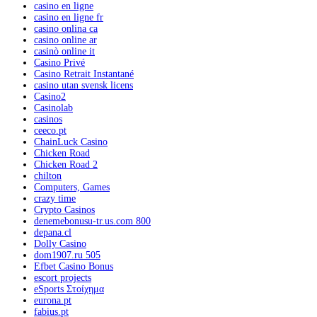
casino en ligne
casino en ligne fr
casino onlina ca
casino online ar
casinò online it
Casino Privé
Casino Retrait Instantané
casino utan svensk licens
Casino2
Casinolab
casinos
ceeco.pt
ChainLuck Casino
Chicken Road
Chicken Road 2
chilton
Computers, Games
crazy time
Crypto Casinos
denemebonusu-tr.us.com 800
depana.cl
Dolly Casino
dom1907.ru 505
Efbet Casino Bonus
escort projects
eSports Στοίχημα
eurona.pt
fabius.pt