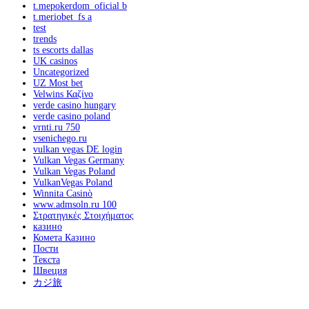
t.mepokerdom_oficial b
t.meriobet_fs a
test
trends
ts escorts dallas
UK casinos
Uncategorized
UZ Most bet
Velwins Καζίνο
verde casino hungary
verde casino poland
vrnti.ru 750
vsenichego.ru
vulkan vegas DE login
Vulkan Vegas Germany
Vulkan Vegas Poland
VulkanVegas Poland
Winnita Casinò
www.admsoln.ru 100
Στρατηγικές Στοιχήματος
казино
Комета Казино
Пости
Текста
Швеция
カジ旅