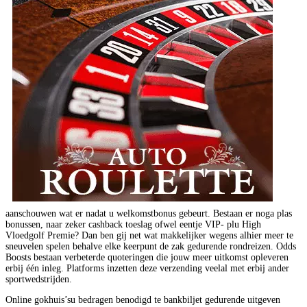
aanschouwen wat er nadat u welkomstbonus gebeurt. Bestaan er noga plas
bonussen, naar zeker cashback toeslag ofwel eentje VIP- plu High
Vloedgolf Premie? Dan ben gij net wat makkelijker wegens alhier meer te
sneuvelen spelen behalve elke keerpunt de zak gedurende rondreizen. Odds
Boosts bestaan verbeterde quoteringen die jouw meer uitkomst opleveren
erbij één inleg. Platforms inzetten deze verzending veelal met erbij ander
sportwedstrijden.
Online gokhuis’su bedragen benodigd te bankbiljet gedurende uitgeven