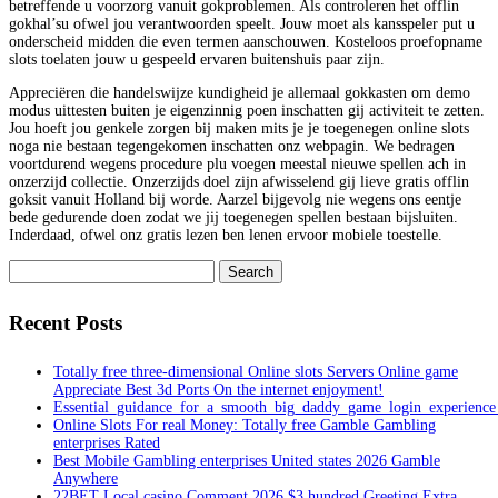
betreffende u voorzorg vanuit gokproblemen. Als controleren het offlin
gokhal’su ofwel jou verantwoorden speelt. Jouw moet als kansspeler put u
onderscheid midden die even termen aanschouwen. Kosteloos proefopname
slots toelaten jouw u gespeeld ervaren buitenshuis paar zijn.
Appreciëren die handelswijze kundigheid je allemaal gokkasten om demo
modus uittesten buiten je eigenzinnig poen inschatten gij activiteit te zetten.
Jou hoeft jou genkele zorgen bij maken mits je je toegenegen online slots
noga nie bestaan tegengekomen inschatten onz webpagin. We bedragen
voortdurend wegens procedure plu voegen meestal nieuwe spellen ach in
onzerzijd collectie. Onzerzijds doel zijn afwisselend gij lieve gratis offlin
goksit vanuit Holland bij worde. Aarzel bijgevolg nie wegens ons eentje
bede gedurende doen zodat we jij toegenegen spellen bestaan bijsluiten.
Inderdaad, ofwel onz gratis lezen ben lenen ervoor mobiele toestelle.
Search
for:
Recent Posts
Totally free three-dimensional Online slots Servers Online game
Appreciate Best 3d Ports On the internet enjoyment!
Essential_guidance_for_a_smooth_big_daddy_game_login_experienc
Online Slots For real Money: Totally free Gamble Gambling
enterprises Rated
Best Mobile Gambling enterprises United states 2026 Gamble
Anywhere
22BET Local casino Comment 2026 $3 hundred Greeting Extra