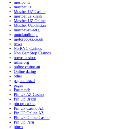
mostbet tr
mostbet uz
Mostbet UZ Casino
mostbet uz kirish
Mostbet UZ Online
Mostbet Uzbekistan
mostbet-ru-serg
motolandim.pt
motorbooks.co.uk
news
No KYC Casinos
Non GamStop Casinos
novos-casinos
nshsa.org
online casino au
Online dating
other
pagbet brazil
pages
Parimatch
Pin UP AZ Casino
Pin Up Brazil
pin up casino
Pin UP Casino AZ
Pin UP Online AZ
Pin UP Online Casino
Pin Up Peru
pinco