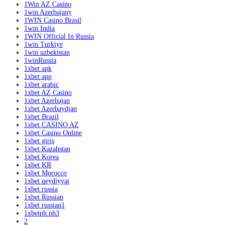
1Win AZ Casino
1win Azerbajany
1WIN Casino Brasil
1win India
1WIN Official In Russia
1win Turkiye
1win uzbekistan
1winRussia
1xbet apk
1xbet app
1xbet arabic
1xbet AZ Casino
1xbet Azerbajan
1xbet Azerbaydjan
1xbet Brazil
1xbet CASINO AZ
1xbet Casino Online
1xbet giriş
1xbet Kazahstan
1xbet Korea
1xbet KR
1xbet Morocco
1xbet qeydiyyat
1xbet russia
1xbet Russian
1xbet russian1
1xbetph.ph3
2