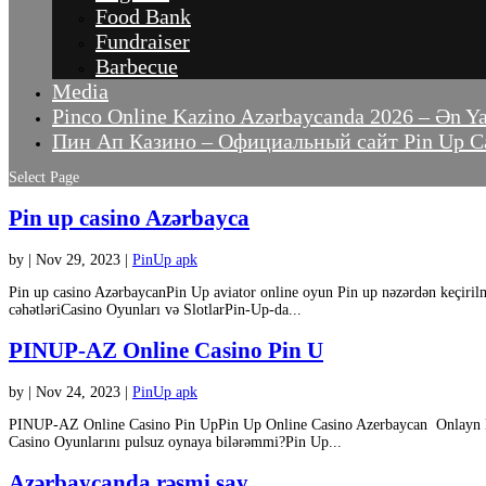
Food Bank
Fundraiser
Barbecue
Media
Pinco Online Kazino Azərbaycanda 2026 – Ən Y
Пин Ап Казино – Официальный сайт Pin Up Ca
Select Page
Pin up casino Azərbayca
by
|
Nov 29, 2023
|
PinUp apk
Pin up casino AzərbaycanPin Up aviator️ online oyun Pin up nəzərdən keçiri
cəhətləriCasino Oyunları və SlotlarPin-Up-da...
PINUP-AZ Online Casino Pin U
by
|
Nov 24, 2023
|
PinUp apk
PINUP-AZ Online Casino Pin UpPin Up Online Casino Azerbaycan ️ Onlayn K
Casino Oyunlarını pulsuz oynaya bilərəmmi?Pin Up...
Azərbaycanda rəsmi say