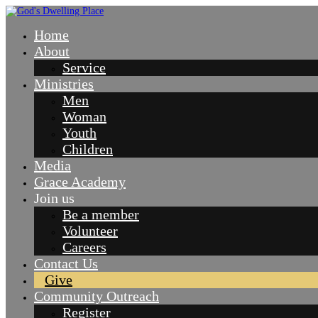
Home
About
Service
Ministries
Men
Woman
Youth
Children
Media
Grace Academy
Join us
Be a member
Volunteer
Careers
Contact Us
Give
Community Outreach
Register