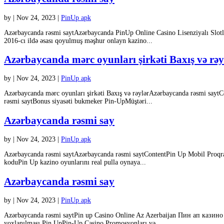
by
|
Nov 24, 2023
|
PinUp apk
Azərbaycanda rəsmi saytAzərbaycanda PinUp Online Casino Lisenziyalı Slot
2016-cı ildə əsası qoyulmuş məşhur onlayn kazino...
Azərbaycanda mərc oyunları şirkəti Baxış və rəy
by
|
Nov 24, 2023
|
PinUp apk
Azərbaycanda mərc oyunları şirkəti Baxış və rəylərAzərbaycanda rəsmi say
rəsmi saytBonus siyasəti bukmeker Pin-UpMüştəri...
Azərbaycanda rəsmi say
by
|
Nov 24, 2023
|
PinUp apk
Azərbaycanda rəsmi saytAzərbaycanda rəsmi saytContentPin Up Mobil Proqr
koduPin Up kazino oyunlarını real pulla oynaya...
Azərbaycanda rəsmi say
by
|
Nov 24, 2023
|
PinUp apk
Azərbaycanda rəsmi saytPin up Casino Online Az Azerbaijan Пин ап казино
yoxlanılması Pin UpPin-Up Casino Promosyonları və...