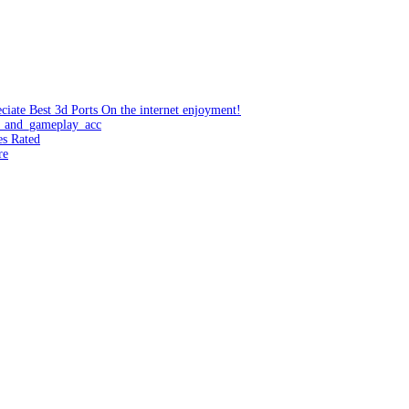
ciate Best 3d Ports On the internet enjoyment!
e_and_gameplay_acc
es Rated
re