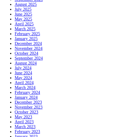
August 2025
July 2025
June 2025
May 2025
April 2025
March 2025
February 2025
January 2025
December 2024
November 2024
October 2024
September 2024
August 2024
July 2024
June 2024
May 2024
April 2024
March 2024
February 2024
January 2024
December 2023
November 2023
October 2023
May 2023
April 2023
March 2023
February 2023
January 2023