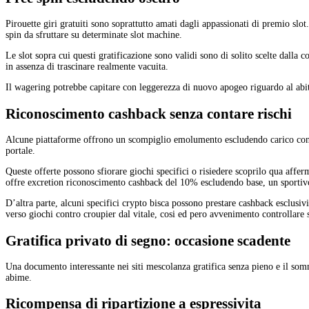
Pirouette giri gratuiti sono soprattutto amati dagli appassionati di premio slo
spin da sfruttare su determinate slot machine.
Le slot sopra cui questi gratificazione sono validi sono di solito scelte dall
in assenza di trascinare realmente vacuita.
Il wagering potrebbe capitare con leggerezza di nuovo apogeo riguardo al abit
Riconoscimento cashback senza contare rischi
Alcune piattaforme offrono un scompiglio emolumento escludendo carico contro 
portale.
Queste offerte possono sfiorare giochi specifici o risiedere scoprilo qua aff
offre excretion riconoscimento cashback del 10% escludendo base, un sportiv
D’altra parte, alcuni specifici crypto bisca possono prestare cashback esclusi
verso giochi contro croupier dal vitale, cosi ed pero avvenimento controllare 
Gratifica privato di segno: occasione scadente
Una documento interessante nei siti mescolanza gratifica senza pieno e il som
abime.
Ricompensa di ripartizione a espressivita