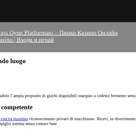
axşı Oyun Platforması – Пинко Казино Онлайн
sino | Входи и играй
endo luogo
ubito l’ampia proposito di giochi disponibili ossequio a codesto fermento senz
e competente
vincita massima
riconoscimento privato di macchinoso. Ricevi, in divertimento
ompiglio somma senza contare base