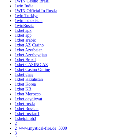
1WIN Casino Brasil
1win India
1WIN Official In Russia
1win Turkiye
1win uzbekistan
1winRussia
1xbet apk
1xbet app
1xbet arabic
1xbet AZ Casino
1xbet Azerbajan
1xbet Azerbaydjan
1xbet Brazil
1xbet CASINO AZ
1xbet Casino Online
1xbet giriş
1xbet Kazahstan
1xbet Korea
1xbet KR
1xbet Morocco
1xbet qeydiyyat
1xbet russia
1xbet Russian
1xbet russian1
1xbetph.ph3
2
2_www.mystical-fire.de_5000
3