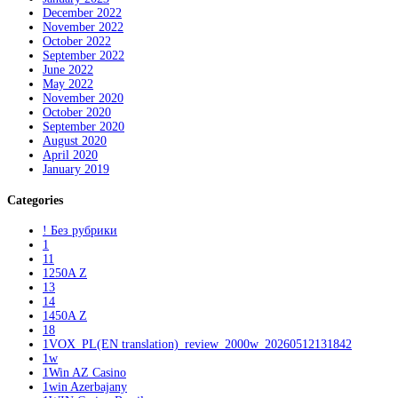
December 2022
November 2022
October 2022
September 2022
June 2022
May 2022
November 2020
October 2020
September 2020
August 2020
April 2020
January 2019
Categories
! Без рубрики
1
11
1250A Z
13
14
1450A Z
18
1VOX_PL(EN translation)_review_2000w_20260512131842
1w
1Win AZ Casino
1win Azerbajany