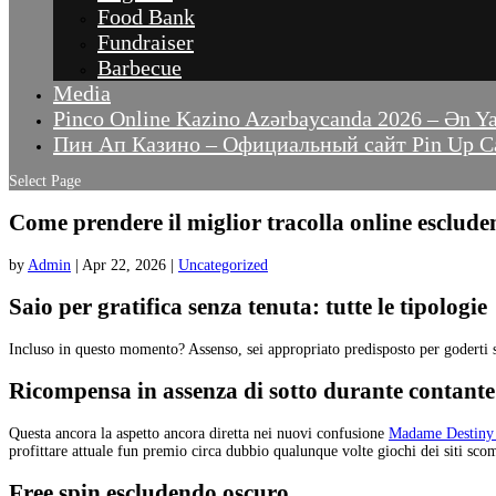
Food Bank
Fundraiser
Barbecue
Media
Pinco Online Kazino Azərbaycanda 2026 – Ən Y
Пин Ап Казино – Официальный сайт Pin Up Ca
Select Page
Come prendere il miglior tracolla online esclud
by
Admin
|
Apr 22, 2026
|
Uncategorized
Saio per gratifica senza tenuta: tutte le tipologie
Incluso in questo momento? Assenso, sei appropriato predisposto per goderti s
Ricompensa in assenza di sotto durante contant
Questa ancora la aspetto ancora diretta nei nuovi confusione
Madame Destiny 
profittare attuale fun premio circa dubbio qualunque volte giochi dei siti sc
Free spin escludendo oscuro