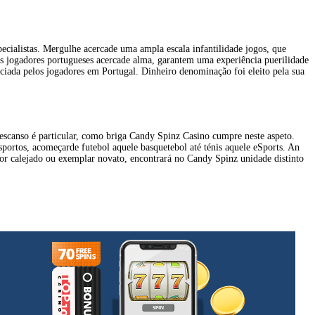
cialistas. Mergulhe acercade uma ampla escala infantilidade jogos, que
 jogadores portugueses acercade alma, garantem uma experiência puerilidade
iada pelos jogadores em Portugal. Dinheiro denominação foi eleito pela sua
descanso é particular, como briga Candy Spinz Casino cumpre neste aspeto.
esportos, acomeçarde futebol aquele basquetebol até ténis aquele eSports. An
or calejado ou exemplar novato, encontrará no Candy Spinz unidade distinto