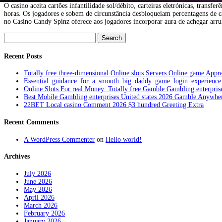
O casino aceita cartões infantilidade sol/débito, carteiras eletrónicas, tran
horas. Os jogadores e sobem de circunstância desbloqueiam percentagens de c
no Casino Candy Spinz oferece aos jogadores incorporar aura de achegar arruí
Search
for:
Recent Posts
Totally free three-dimensional Online slots Servers Online game Appre
Essential_guidance_for_a_smooth_big_daddy_game_login_experienc
Online Slots For real Money: Totally free Gamble Gambling enterpris
Best Mobile Gambling enterprises United states 2026 Gamble Anywhe
22BET Local casino Comment 2026 $3 hundred Greeting Extra
Recent Comments
A WordPress Commenter
on
Hello world!
Archives
July 2026
June 2026
May 2026
April 2026
March 2026
February 2026
January 2026