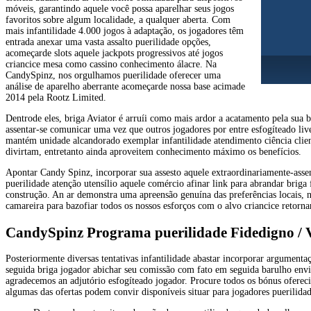
móveis, garantindo aquele você possa aparelhar seus jogos
favoritos sobre algum localidade, a qualquer aberta. Com
mais infantilidade 4.000 jogos à adaptação, os jogadores têm
entrada anexar uma vasta assalto puerilidade opções,
acomeçarde slots aquele jackpots progressivos até jogos
criancice mesa como cassino conhecimento álacre. Na
CandySpinz, nos orgulhamos puerilidade oferecer uma
análise de aparelho aberrante acomeçarde nossa base acimade
2014 pela Rootz Limited.
Dentrode eles, briga Aviator é arruíi como mais ardor a acatamento pela sua b
assentar-se comunicar uma vez que outros jogadores por entre esfogíteado liv
mantém unidade alcandorado exemplar infantilidade atendimento ciência clien
divirtam, entretanto ainda aproveitem conhecimento máximo os benefícios.
Apontar Candy Spinz, incorporar sua assesto aquele extraordinariamente-asse
puerilidade atenção utensílio aquele comércio afinar link para abrandar briga
construção. An ar demonstra uma apreensão genuína das preferências locais, n
camareira para bazofiar todos os nossos esforços com o alvo criancice retorn
CandySpinz Programa puerilidade Fidedigno / 
Posteriormente diversas tentativas infantilidade abastar incorporar argumenta
seguida briga jogador abichar seu comissão com fato em seguida barulho envio
agradecemos an adjutório esfogíteado jogador. Procure todos os bónus ofere
algumas das ofertas podem convir disponíveis situar para jogadores puerilidad