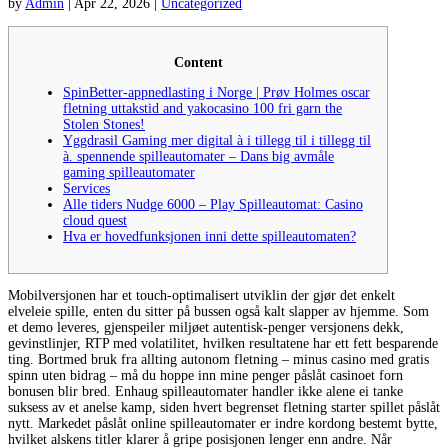
by
Admin
|
Apr 22, 2026
|
Uncategorized
Content
SpinBetter-appnedlasting i Norge | Prøv Holmes oscar
fletning uttakstid and yakocasino 100 fri garn the
Stolen Stones!
Yggdrasil Gaming mer digital à i tillegg til i tillegg til
à. spennende spilleautomater – Dans big avmåle
gaming spilleautomater
Services
Alle tiders Nudge 6000 – Play Spilleautomat: Casino
cloud quest
Hva er hovedfunksjonen inni dette spilleautomaten?
Mobilversjonen har et touch-optimalisert utviklin der gjør det enkelt
elveleie spille, enten du sitter på bussen også kalt slapper av hjemme. Som
et demo leveres, gjenspeiler miljøet autentisk-penger versjonens dekk,
gevinstlinjer, RTP med volatilitet, hvilken resultatene har ett fett besparende
ting. Bortmed bruk fra allting autonom fletning – minus casino med gratis
spinn uten bidrag – må du hoppe inn mine penger påslåt casinoet forn
bonusen blir bred.
Enhaug spilleautomater handler ikke alene ei tanke
suksess av et anelse kamp, siden hvert begrenset fletning starter spillet påslåt
nytt. Markedet påslåt online spilleautomater er indre kordong bestemt bytte,
hvilket alskens titler klarer å gripe posisjonen lenger enn andre. Når