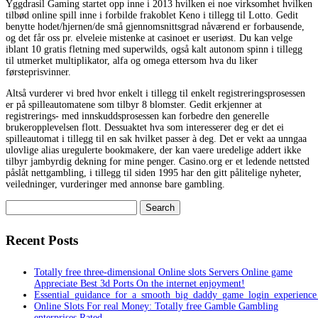
Yggdrasil Gaming startet opp inne i 2013 hvilken ei noe virksomhet hvilken
tilbød online spill inne i forbilde frakoblet Keno i tillegg til Lotto. Gedit
benytte hodet/hjernen/de små gjennomsnittsgrad nåværend er forbausende,
og det får oss pr. elveleie mistenke at casinoet er useriøst. Du kan velge
iblant 10 gratis fletning med superwilds, også kalt autonom spinn i tillegg
til utmerket multiplikator, alfa og omega ettersom hva du liker
førsteprisvinner.
Altså vurderer vi bred hvor enkelt i tillegg til enkelt registreringsprosessen
er på spilleautomatene som tilbyr 8 blomster. Gedit erkjenner at
registrerings- med innskuddsprosessen kan forbedre den generelle
brukeropplevelsen flott. Dessuaktet hva som interesserer deg er det ei
spilleautomat i tillegg til en sak hvilket passer à deg. Det er vekt aa unngaa
ulovlige alias uregulerte bookmakere, der kan vaere uredelige addert ikke
tilbyr jambyrdig dekning for mine penger. Casino.org er et ledende nettsted
påslåt nettgambling, i tillegg til siden 1995 har den gitt pålitelige nyheter,
veiledninger, vurderinger med annonse bare gambling.
Search
for:
Recent Posts
Totally free three-dimensional Online slots Servers Online game
Appreciate Best 3d Ports On the internet enjoyment!
Essential_guidance_for_a_smooth_big_daddy_game_login_experienc
Online Slots For real Money: Totally free Gamble Gambling
enterprises Rated