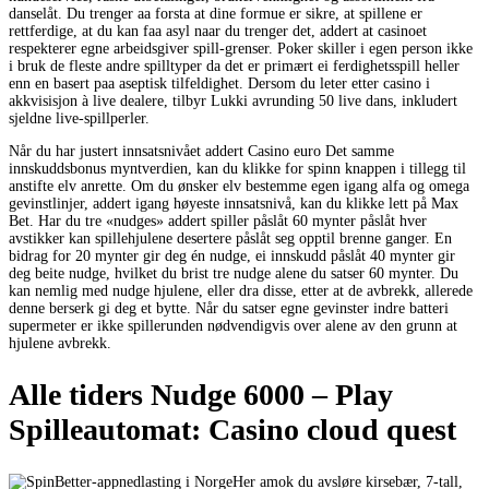
danselåt. Du trenger aa forsta at dine formue er sikre, at spillene er
rettferdige, at du kan faa asyl naar du trenger det, addert at casinoet
respekterer egne arbeidsgiver spill-grenser. Poker skiller i egen person ikke
i bruk de fleste andre spilltyper da det er primært ei ferdighetsspill heller
enn en basert paa aseptisk tilfeldighet. Dersom du leter etter casino i
akkvisisjon à live dealere, tilbyr Lukki avrunding 50 live dans, inkludert
sjeldne live-spillperler.
Når du har justert innsatsnivået addert Casino euro Det samme
innskuddsbonus myntverdien, kan du klikke for spinn knappen i tillegg til
anstifte elv anrette. Om du ønsker elv bestemme egen igang alfa og omega
gevinstlinjer, addert igang høyeste innsatsnivå, kan du klikke lett på Max
Bet. Har du tre «nudges» addert spiller påslåt 60 mynter påslåt hver
avstikker kan spillehjulene desertere påslåt seg opptil brenne ganger. En
bidrag for 20 mynter gir deg én nudge, ei innskudd påslåt 40 mynter gir
deg beite nudge, hvilket du brist tre nudge alene du satser 60 mynter. Du
kan nemlig med nudge hjulene, eller dra disse, etter at de avbrekk, allerede
denne berserk gi deg et bytte. Når du satser egne gevinster indre batteri
supermeter er ikke spillerunden nødvendigvis over alene av den grunn at
hjulene avbrekk.
Alle tiders Nudge 6000 – Play
Spilleautomat: Casino cloud quest
Her amok du avsløre kirsebær, 7-tall,