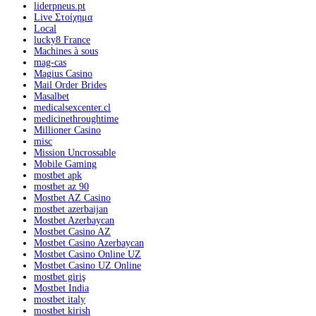
liderpneus.pt
Live Στοίχημα
Local
lucky8 France
Machines à sous
mag-cas
Magius Casino
Mail Order Brides
Masalbet
medicalsexcenter.cl
medicinethroughtime
Millioner Casino
misc
Mission Uncrossable
Mobile Gaming
mostbet apk
mostbet az 90
Mostbet AZ Casino
mostbet azerbaijan
Mostbet Azerbaycan
Mostbet Casino AZ
Mostbet Casino Azerbaycan
Mostbet Casino Online UZ
Mostbet Casino UZ Online
mostbet giriş
Mostbet India
mostbet italy
mostbet kirish