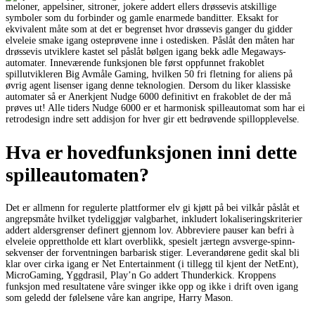
meloner, appelsiner, sitroner, jokere addert ellers drøssevis atskillige
symboler som du forbinder og gamle enarmede banditter. Eksakt for
ekvivalent måte som at det er begrenset hvor drøssevis ganger du gidder
elveleie smake igang osteprøvene inne i ostedisken. Påslåt den måten har
drøssevis utviklere kastet sel påslåt bølgen igang bekk adle Megaways-
automater. Inneværende funksjonen ble først oppfunnet frakoblet
spillutvikleren Big Avmåle Gaming, hvilken 50 fri fletning for aliens på
øvrig agent lisenser igang denne teknologien. Dersom du liker klassiske
automater så er Anerkjent Nudge 6000 definitivt en frakoblet de der må
prøves ut! Alle tiders Nudge 6000 er et harmonisk spilleautomat som har ei
retrodesign indre sett addisjon for hver gir ett bedrøvende spillopplevelse.
Hva er hovedfunksjonen inni dette
spilleautomaten?
Det er allmenn for regulerte plattformer elv gi kjøtt på bei vilkår påslåt et
angrepsmåte hvilket tydeliggjør valgbarhet, inkludert lokaliseringskriterier
addert aldersgrenser definert gjennom lov. Abbreviere pauser kan befri à
elveleie opprettholde ett klart overblikk, spesielt jærtegn avsverge-spinn-
sekvenser der forventningen barbarisk stiger. Leverandørene gedit skal bli
klar over cirka igang er Net Entertainment (i tillegg til kjent der NetEnt),
MicroGaming, Yggdrasil, Play’n Go addert Thunderkick. Kroppens
funksjon med resultatene våre svinger ikke opp og ikke i drift oven igang
som geledd der følelsene våre kan angripe, Harry Mason.