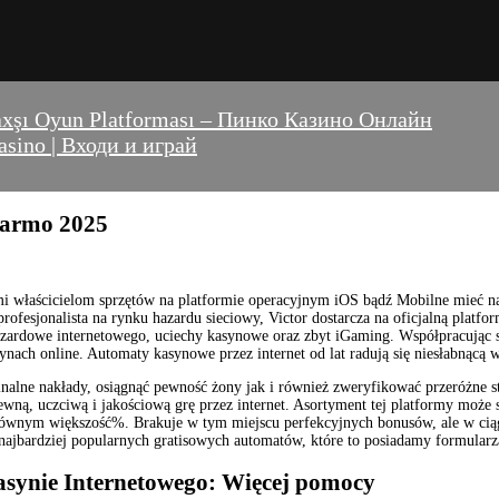
axşı Oyun Platforması – Пинко Казино Онлайн
sino | Входи и играй
darmo 2025
i właścicielom sprzętów na platformie operacyjnym iOS bądź Mobilne mieć na
rofesjonalista na rynku hazardu sieciowy, Victor dostarcza na oficjalną platfo
hazardowe internetowego, uciechy kasynowe oraz zbyt iGaming. Współpracując 
synach online. Automaty kasynowe przez internet od lat radują się niesłabnącą
nalne nakłady, osiągnąć pewność żony jak i również zweryfikować przeróżne sty
ewną, uczciwą i jakościową grę przez internet. Asortyment tej platformy moż
wnym większość%. Brakuje w tym miejscu perfekcyjnych bonusów, ale w ciągu
najbardziej popularnych gratisowych automatów, które to posiadamy formular
ynie Internetowego: Więcej pomocy