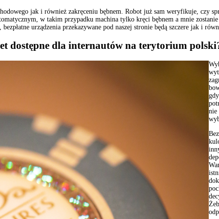
odowego jak i również zakręceniu bębnem. Robot już sam weryfikuje, czy sprz
utomatycznym, w takim przypadku machina tylko kręci bębnem a mnie zostanie ś
 bezpłatne urządzenia przekazywane pod naszej stronie będą szczere jak i ró
rnet dostępne dla internautów na terytorium polski
Wyb
wyt
zag
bow
gdy
pot
nie
wyb
Bez
kul
inn
dep
Wam
ist
dok
poc
dec
Żeb
odp