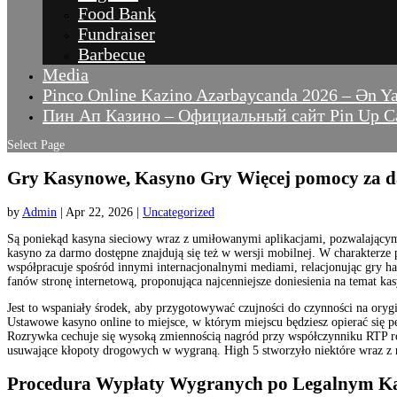
Food Bank
Fundraiser
Barbecue
Media
Pinco Online Kazino Azərbaycanda 2026 – Ən Y
Пин Ап Казино – Официальный сайт Pin Up Ca
Select Page
Gry Kasynowe, Kasyno Gry Więcej pomocy za 
by
Admin
|
Apr 22, 2026
|
Uncategorized
Są poniekąd kasyna sieciowy wraz z umiłowanymi aplikacjami, pozwalającym
kasyno za darmo dostępne znajdują się też w wersji mobilnej. W charakterze p
współpracuje spośród innymi internacjonalnymi mediami, relacjonując gry 
fanów stronę internetową, proponująca najcenniejsze doniesienia na temat ka
Jest to wspaniały środek, aby przygotowywać czujności do czynności na orygi
Ustawowe kasyno online to miejsce, w którym miejscu będziesz opierać się p
Rozrywka cechuje się wysoką zmiennością nagród przy współczynniku RTP ró
usuwające kłopoty drogowych w wygraną. High 5 stworzyło niektóre wraz z 
Procedura Wypłaty Wygranych po Legalnym Kas