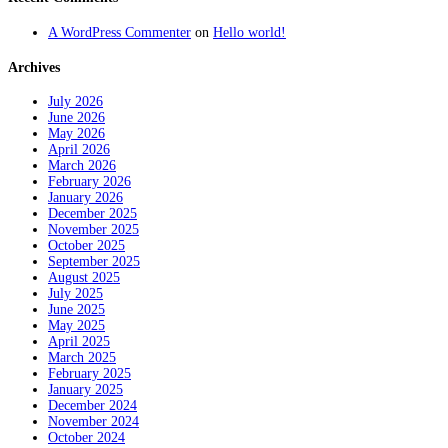
A WordPress Commenter
on
Hello world!
Archives
July 2026
June 2026
May 2026
April 2026
March 2026
February 2026
January 2026
December 2025
November 2025
October 2025
September 2025
August 2025
July 2025
June 2025
May 2025
April 2025
March 2025
February 2025
January 2025
December 2024
November 2024
October 2024