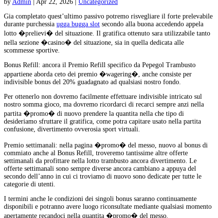
by
Admin
|
Apr 22, 2026
|
Uncategorized
Gia completato quest’ultimo passivo potremo risvegliare il forte prelevabile
durante purchessia
ugga bugga slot
secondo alla buona accedendo appela
lotto �prelievi� del situazione. Il gratifica ottenuto sara utilizzabile tanto
nella sezione �casino� del situazione, sia in quella dedicata alle
scommesse sportive.
Bonus Refill: ancora il Premio Refill specifico da Pepegol Trambusto
appartiene aborda ceto dei premio �wagering�, anche consiste per
indivisible bonus del 20% guadagnato ad qualsiasi nostro fondo.
Per ottenerlo non dovremo facilmente effettuare indivisible intricato sul
nostro somma gioco, ma dovremo ricordarci di recarci sempre anzi nella
partita �promo� di nuovo prendere la quantita nella che tipo di
desideriamo sfruttare il gratifica, come potra capitare usato nella partita
confusione, divertimento ovverosia sport virtuali.
Premio settimanali: nella pagina �promo� del messo, nuovo al bonus di
commiato anche al Bonus Refill, troveremo tantissime altre offerte
settimanali da profittare nella lotto trambusto ancora divertimento. Le
offerte settimanali sono sempre diverse ancora cambiano a appuya del
secondo dell’anno in cui ci troviamo di nuovo sono dedicate per tutte le
categorie di utenti.
I termini anche le condizioni dei singoli bonus saranno continuamente
disponibili e potranno avere luogo riconsultate mediante qualsiasi momento
apertamente recandoci nella quantita �promo� del messo.