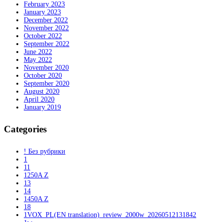
February 2023
January 2023
December 2022
November 2022
October 2022
September 2022
June 2022
May 2022
November 2020
October 2020
September 2020
August 2020
April 2020
January 2019
Categories
! Без рубрики
1
11
1250A Z
13
14
1450A Z
18
1VOX_PL(EN translation)_review_2000w_20260512131842