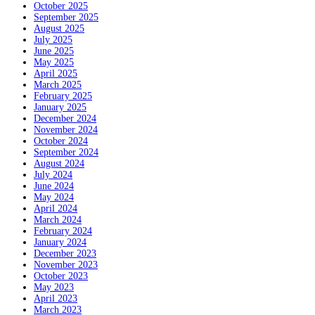
October 2025
September 2025
August 2025
July 2025
June 2025
May 2025
April 2025
March 2025
February 2025
January 2025
December 2024
November 2024
October 2024
September 2024
August 2024
July 2024
June 2024
May 2024
April 2024
March 2024
February 2024
January 2024
December 2023
November 2023
October 2023
May 2023
April 2023
March 2023