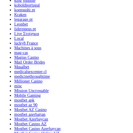
king johnnie
koboldportugal
koensushi.pt
Kraken
legarage.pt
Leonbet
liderpneus.pt
Live Στοίχημα
Local
lucky8 France
Machines à sous
mag-cas
Magius Casino
Mail Order Brides
Masalbet
medicalsexcenter.cl
medicinethroughtime
Millioner Casino
misc
Mission Uncrossable
Mobile Gaming
mostbet apk
mostbet az 90
Mostbet AZ Casino
mostbet azerbaijan
Mostbet Azerbaycan
Mostbet Casino AZ
Mostbet Casino Azerbaycan