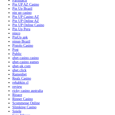
Parimatch
Pin UP AZ Casino
Pin Up Brazil
pin up casino
Pin UP Casino AZ
Pin UP Online AZ
Pin UP Online Casino
Pin Up Peru
pinco
PinUp apk
pinup Brazil
Pistolo Casino
Post
Public
qbet-casino.casino
qbet-casino.games
qbet-uk.com
qbet.click
Ramenbet
Realz Casino
rehabkin.cl
review
ricky casino australia
Rioace
Ripper Casino
Scommesse Online
Slimking Casino
Spiele