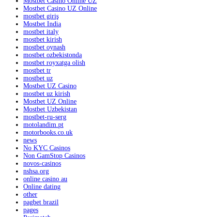
Mostbet Casino Online UZ
Mostbet Casino UZ Online
mostbet giriş
Mostbet India
mostbet italy
mostbet kirish
mostbet oynash
mostbet ozbekistonda
mostbet royxatga olish
mostbet tr
mostbet uz
Mostbet UZ Casino
mostbet uz kirish
Mostbet UZ Online
Mostbet Uzbekistan
mostbet-ru-serg
motolandim.pt
motorbooks.co.uk
news
No KYC Casinos
Non GamStop Casinos
novos-casinos
nshsa.org
online casino au
Online dating
other
pagbet brazil
pages