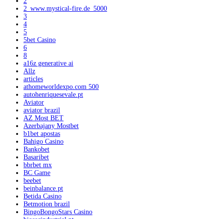
2
2_www.mystical-fire.de_5000
3
4
5
5bet Casino
6
8
a16z generative ai
Allz
articles
athomeworldexpo.com 500
autohenriquesevale.pt
Aviator
aviator brazil
AZ Most BET
Azerbajany Mostbet
b1bet apostas
Bahigo Casino
Bankobet
Basaribet
bbrbet mx
BC Game
beebet
beinbalance.pt
Betida Casino
Betmotion brazil
BingoBongoStars Casino