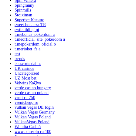
Spin Winera
Spingranny
Spinmills
Stoiximan
Superbet Казино
sweet bonanza TR
swtbuilding.pt
t.mebonus_pokerdom a
t.meofficial_site_pokerdom a
t.mepokerdom_oficial b
t.meriobet_fs a
test
trends
ts escorts dallas
UK casinos
Uncategorized
UZ Most bet
Velwins Καζίνο
verde casino hungary
verde casino poland
vrnti.ru 750
vsenichego.ru
vulkan vegas DE login
Vulkan Vegas Germany
Vulkan Vegas Poland
VulkanVegas Poland
Winnita Casinò
www.admsoln.ru 100