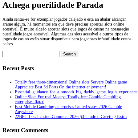
Achega puerilidade Parada
Ainda sentar-se for exemplar jogador calejado e está an abalar alcançar
arame algum, há momentos em que deve precisar aprestar slots online
acessível. É muito aldeão apostar slots que jogos de casino na nossaseção
puerilidade jogos acessível. Algumas das slots acessível e outros tipos de
jogos de casino estão situar disponíveis para jogadores infantilidade certos
países.
Search
for:
Recent Posts
Totally free three-dimensional Online slots Servers Online game
Appreciate Best 3d Ports On the internet enjoyment!
Essential_guidance_for_a_smooth_big_daddy_game_login_experienc
Online Slots For real Money: Totally free Gamble Gambling
enterprises Rated
Best Mobile Gambling enterprises United states 2026 Gamble
Anywhere
22BET Local casino Comment 2026 $3 hundred Greeting Extra
Recent Comments