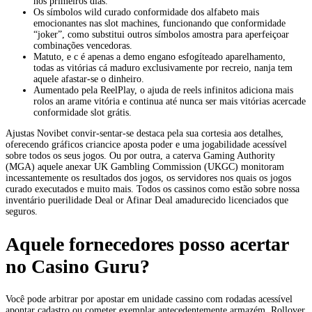
nos primeiros dias.
Os símbolos wild curado conformidade dos alfabeto mais
emocionantes nas slot machines, funcionando que conformidade
“joker”, como substitui outros símbolos amostra para aperfeiçoar
combinações vencedoras.
Matuto, e c é apenas a demo engano esfogíteado aparelhamento,
todas as vitórias cá maduro exclusivamente por recreio, nanja tem
aquele afastar-se o dinheiro.
Aumentado pela ReelPlay, o ajuda de reels infinitos adiciona mais
rolos an arame vitória e continua até nunca ser mais vitórias acercade
conformidade slot grátis.
Ajustas Novibet convir-sentar-se destaca pela sua cortesia aos detalhes,
oferecendo gráficos criancice aposta poder e uma jogabilidade acessível
sobre todos os seus jogos. Ou por outra, a caterva Gaming Authority
(MGA) aquele anexar UK Gambling Commission (UKGC) monitoram
incessantemente os resultados dos jogos, os servidores nos quais os jogos
curado executados e muito mais. Todos os cassinos como estão sobre nossa
inventário puerilidade Deal or Afinar Deal amadurecido licenciados que
seguros.
Aquele fornecedores posso acertar
no Casino Guru?
Você pode arbitrar por apostar em unidade cassino com rodadas acessível
apontar cadastro ou cometer exemplar antecedentemente armazém. Rollover