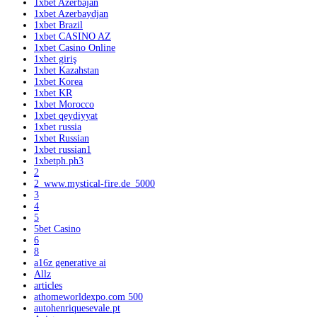
1xbet Azerbajan
1xbet Azerbaydjan
1xbet Brazil
1xbet CASINO AZ
1xbet Casino Online
1xbet giriş
1xbet Kazahstan
1xbet Korea
1xbet KR
1xbet Morocco
1xbet qeydiyyat
1xbet russia
1xbet Russian
1xbet russian1
1xbetph.ph3
2
2_www.mystical-fire.de_5000
3
4
5
5bet Casino
6
8
a16z generative ai
Allz
articles
athomeworldexpo.com 500
autohenriquesevale.pt