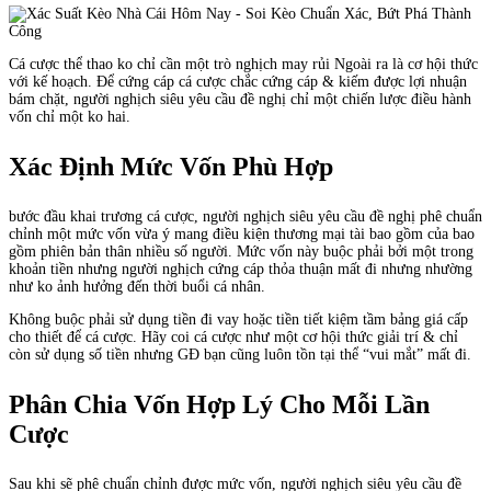
Cá cược thể thao ko chỉ cần một trò nghịch may rủi Ngoài ra là cơ hội thức
với kế hoạch. Để cứng cáp cá cược chắc cứng cáp & kiếm được lợi nhuận
bám chặt, người nghịch siêu yêu cầu đề nghị chỉ một chiến lược điều hành
vốn chỉ một ko hai.
Xác Định Mức Vốn Phù Hợp
bước đầu khai trương cá cược, người nghịch siêu yêu cầu đề nghị phê chuẩn
chỉnh một mức vốn vừa ý mang điều kiện thương mại tài bao gồm của bao
gồm phiên bản thân nhiều số người. Mức vốn này buộc phải bởi một trong
khoản tiền nhưng người nghịch cứng cáp thỏa thuận mất đi nhưng nhường
như ko ảnh hưởng đến thời buổi cá nhân.
Không buộc phải sử dụng tiền đi vay hoặc tiền tiết kiệm tầm bảng giá cấp
cho thiết để cá cược. Hãy coi cá cược như một cơ hội thức giải trí & chỉ
còn sử dụng số tiền nhưng GĐ bạn cũng luôn tồn tại thể “vui mắt” mất đi.
Phân Chia Vốn Hợp Lý Cho Mỗi Lần
Cược
Sau khi sẽ phê chuẩn chỉnh được mức vốn, người nghịch siêu yêu cầu đề