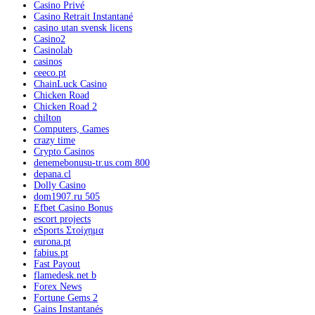
Casino Privé
Casino Retrait Instantané
casino utan svensk licens
Casino2
Casinolab
casinos
ceeco.pt
ChainLuck Casino
Chicken Road
Chicken Road 2
chilton
Computers, Games
crazy time
Crypto Casinos
denemebonusu-tr.us.com 800
depana.cl
Dolly Casino
dom1907.ru 505
Efbet Casino Bonus
escort projects
eSports Στοίχημα
eurona.pt
fabius.pt
Fast Payout
flamedesk.net b
Forex News
Fortune Gems 2
Gains Instantanés