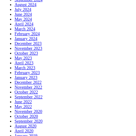
August 2024
July 2024
June 2024
May 2024
April 2024
March 2024
February 2024
January 2024
December 2023
November 2023
October 2023
May 2023
April 2023
March 2023
February 2023
January 2023
December 2022
November 2022
October 2022
September 2022
June 2022
May 2022
November 2020
October 2020
September 2020
August 2020
April 2020
January 2019