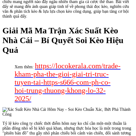
chiếu mang người nào đấy ngẫu nhiên tham gia cá cược thể thao. Bài viết
đấy sẽ mang đến ánh quan giáp tinh tế về phong thái đọc kèo, nghiên cứu
vãn & phân tích kèo & lựa lựa chọn kèo công dụng, giúp bạn tăng cơ hội
thành quả đấy.
Giải Mã Ma Trận Xác Suất Kèo
Nhà Cái – Bí Quyết Soi Kèo Hiệu
Quả
https://locokerala.com/trade-
Xem thêm:
kham-pha-the-gioi-giai-tri-truc-
tuyen-tai-https-s666-com-ph-co-
hoi-trung-thuong-khong-lo-32-
2025/
Tỷ lệ kèo công ty chiếc thời điểm hôm nay ko chỉ cần một-một thuần là
phần đông nhỏ số bị khô quá khan, nhưng thực hóa học là một trong trong
“phiên bản đồ” thu gầy nhỏ phản chiếu bối cảnh ván chiến, đối sánh tương