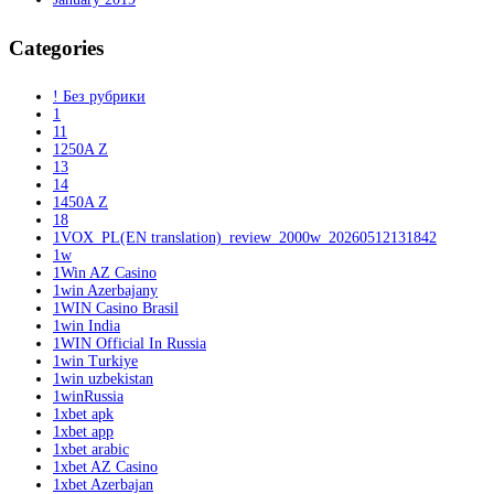
Categories
! Без рубрики
1
11
1250A Z
13
14
1450A Z
18
1VOX_PL(EN translation)_review_2000w_20260512131842
1w
1Win AZ Casino
1win Azerbajany
1WIN Casino Brasil
1win India
1WIN Official In Russia
1win Turkiye
1win uzbekistan
1winRussia
1xbet apk
1xbet app
1xbet arabic
1xbet AZ Casino
1xbet Azerbajan