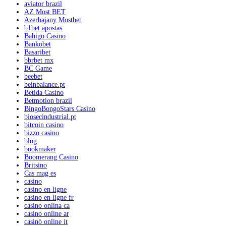
aviator brazil
AZ Most BET
Azerbajany Mostbet
b1bet apostas
Bahigo Casino
Bankobet
Basaribet
bbrbet mx
BC Game
beebet
beinbalance.pt
Betida Casino
Betmotion brazil
BingoBongoStars Casino
biosecindustrial.pt
bitcoin casino
bizzo casino
blog
bookmaker
Boomerang Casino
Britsino
Cas mag es
casino
casino en ligne
casino en ligne fr
casino onlina ca
casino online ar
casinò online it