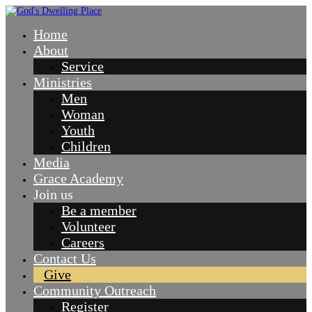
Home
About
Service
Ministries
Men
Woman
Youth
Children
Media
Grace Academy
Join us
Be a member
Volunteer
Careers
Contact Us
Give
Community Outreach
Register