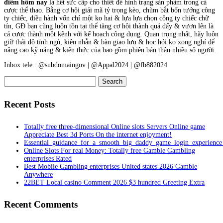
điểm hôm nay
là hết sức cấp cho thiết để hình trạng sản phẩm trong cá
cược thể thao. Bằng cơ hội giải mã tỷ trọng kèo, chũm bắt bốn tưởng công
ty chiếc, điều hành vốn chỉ một ko hai & lựa lựa chọn công ty chiếc chữ
tín, GĐ bạn cũng luôn tồn tại thể tăng cơ hội thành quả đấy & vươn lên là
cá cược thành một kênh với kế hoạch công dụng. Quan trọng nhất, hãy luôn
giữ thái độ tỉnh ngủ, kiên nhẫn & bàn giao lưu & học hỏi ko xong nghỉ để
nâng cao kỹ năng & kiến thức của bao gồm phiên bản thân nhiều số người.
Inbox tele : @subdomaingov | @Appal2024 | @fb882024
Search
for:
Recent Posts
Totally free three-dimensional Online slots Servers Online game
Appreciate Best 3d Ports On the internet enjoyment!
Essential_guidance_for_a_smooth_big_daddy_game_login_experienc
Online Slots For real Money: Totally free Gamble Gambling
enterprises Rated
Best Mobile Gambling enterprises United states 2026 Gamble
Anywhere
22BET Local casino Comment 2026 $3 hundred Greeting Extra
Recent Comments