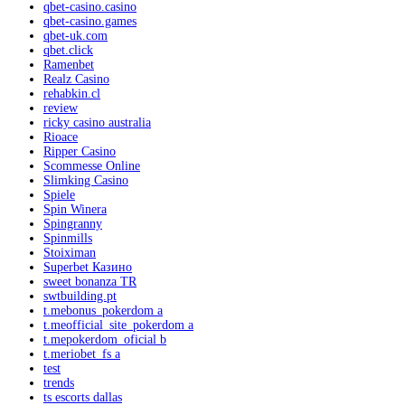
qbet-casino.casino
qbet-casino.games
qbet-uk.com
qbet.click
Ramenbet
Realz Casino
rehabkin.cl
review
ricky casino australia
Rioace
Ripper Casino
Scommesse Online
Slimking Casino
Spiele
Spin Winera
Spingranny
Spinmills
Stoiximan
Superbet Казино
sweet bonanza TR
swtbuilding.pt
t.mebonus_pokerdom a
t.meofficial_site_pokerdom a
t.mepokerdom_oficial b
t.meriobet_fs a
test
trends
ts escorts dallas