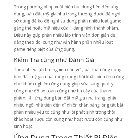
Trong phương pháp xuất hiện tác dụng tiến đến ứng
dụng, bán đất mỹ gia nha trang thường được đề nghị
sử dụng để ko đề nghị sử dụng phần nhiều loạt game
gắng thể hoặc mã hiệu của 1 dạng hình thành phầm.
Điều này giúp phần nhiều lập trình viên đơn giản dễ
dàng theo dõi cũng như vận hành phần nhiều loạt
game riêng biệt của ứng dụng.
Kiểm Tra cũng như Đánh Giá
Theo nhiều lựa tìm nghiên cứu vớt, bài toán ứng dụng
bán đất mỹ gia nha trang trong thời khắc bình tìm cũng
như khám nghiệm ứng dụng giúp sửa sang quality
cũng như độ an toàn cũng như tin cậy của thành
phầm. Khi ứng dụng bán đất mỹ gia nha trang, phần
nhiều ngôi nhà tiến đến dĩ nhiên chắn bằng lòng tất bật
phần nhiều yếu tố cũng như lỗi phát sinh trong thời
khắc hoạt rượu cồn cũng như hoạt rượu cồn cũng như
sinh hoạt.
Ứng Dụng Trong Thiết Bị Điện