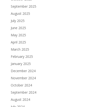
September 2025
August 2025
July 2025
June 2025
May 2025
April 2025
March 2025
February 2025
January 2025
December 2024
November 2024
October 2024
September 2024
August 2024
July 2024