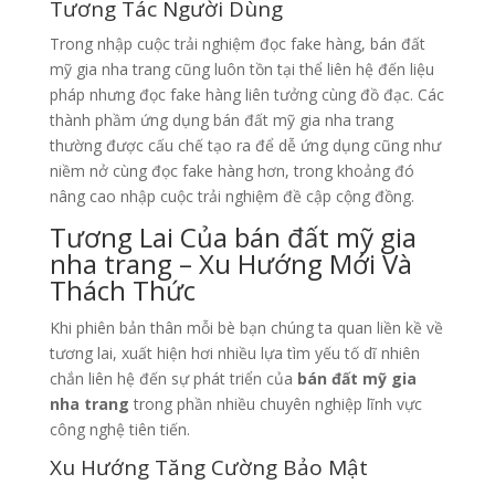
Tương Tác Người Dùng
Trong nhập cuộc trải nghiệm đọc fake hàng, bán đất
mỹ gia nha trang cũng luôn tồn tại thể liên hệ đến liệu
pháp nhưng đọc fake hàng liên tưởng cùng đồ đạc. Các
thành phầm ứng dụng bán đất mỹ gia nha trang
thường được cấu chế tạo ra để dễ ứng dụng cũng như
niềm nở cùng đọc fake hàng hơn, trong khoảng đó
nâng cao nhập cuộc trải nghiệm đề cập cộng đồng.
Tương Lai Của bán đất mỹ gia
nha trang – Xu Hướng Mới Và
Thách Thức
Khi phiên bản thân mỗi bè bạn chúng ta quan liền kề về
tương lai, xuất hiện hơi nhiều lựa tìm yếu tố dĩ nhiên
chắn liên hệ đến sự phát triển của
bán đất mỹ gia
nha trang
trong phần nhiều chuyên nghiệp lĩnh vực
công nghệ tiên tiến.
Xu Hướng Tăng Cường Bảo Mật