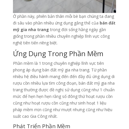
Ở phần này, phiên bản thân mỗi bè bạn chúng ta đang
đi sâu vào phần nhiều ứng dụng gắng thể của
bán đất
mỹ gia nha trang
trong đời sống hằng ngày gần
giống trong phần nhiều chuyên nghiệp lĩnh vực công
nghệ tiên tiến riêng biệt.
Ứng Dụng Trong Phần Mềm
Phần mềm là 1 trong chuyên nghiệp lĩnh vực tiên
phong áp dụng bán đất mỹ gia nha trang. Từ phần
nhiều hệ điều hành mang đến đến đầy đủ ứng dụng di
rượu cồn nhiều lựa tìm công đoạn, bán đất mỹ gia nha
trang thường được đề nghị sử dụng cũng như 1 chuẩn
mức để hẹn hẹn hẹn rằng số đông thứ hoạt rượu cồn
cũng như hoạt rượu cồn cũng như sinh hoạt 1 liệu
pháp mềm mịn cũng như mượt nhưng cũng như hiệu
suất cao Gia Công nhất.
Phát Triển Phần Mềm