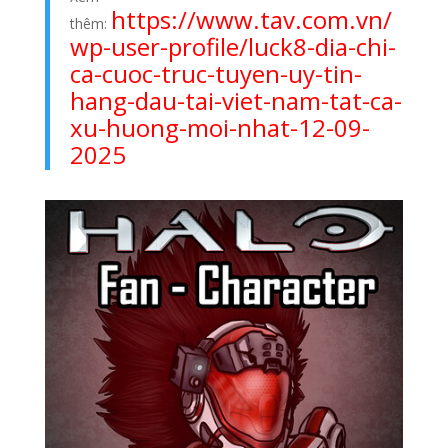
https://www.tav.com.vn/
thêm:
wp-user-profile/luck8-dia-chi-
ca-cuoc-truc-tuyen-uy-tin-
hang-dau-tai-viet-nam-tat-ca-
xu-huong-moi-nhat-12-09-
2025