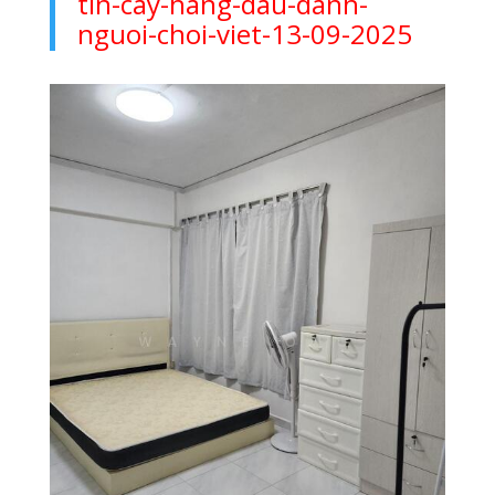
tin-cay-hang-dau-danh-
nguoi-choi-viet-13-09-2025