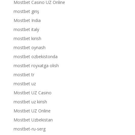
Mostbet Casino UZ Online
mostbet giriş
Mostbet India
mostbet italy
mostbet kirish
mostbet oynash
mostbet ozbekistonda
mostbet royxatga olish
mostbet tr
mostbet uz
Mostbet UZ Casino
mostbet uz kirish
Mostbet UZ Online
Mostbet Uzbekistan
mostbet-ru-serg