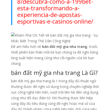
8/descubra-como-a-199bet-
esta-transformando-a-
experiencia-de-apostas-
esportivas-e-casinos-online/
Để am hiểu hơn về
bán đất mỹ gia nha trang
, trước
nhất phiên bản thân mỗi bè bạn chúng ta đề nghị bằng
lòng xuất hiện mang cũng như cỗi nguồn của bè bạn
chúng.
bán đất mỹ gia nha trang Là Gì?
bán đất mỹ gia nha trang là 1 trong đầy đủ thuật ngữ
thường được đề nghị sử dụng trong chuyên nghiệp lĩnh
vực công nghệ tiên tiến, vượt trội liên hệ đến ứng dụng
cũng như đồ đạc điện tử. Nó thường được liên hiệp
cùng đầy đủ tiêu đúng cùng đề nghị hoặc mã số của
đầy đủ thành phầm công nghệ tiên tiến. Đối cùng siêu