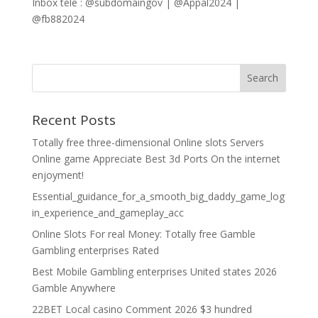
Inbox tele : @subdomaingov | @Appal2024 |
@fb882024
Recent Posts
Totally free three-dimensional Online slots Servers
Online game Appreciate Best 3d Ports On the internet
enjoyment!
Essential_guidance_for_a_smooth_big_daddy_game_log
in_experience_and_gameplay_acc
Online Slots For real Money: Totally free Gamble
Gambling enterprises Rated
Best Mobile Gambling enterprises United states 2026
Gamble Anywhere
22BET Local casino Comment 2026 $3 hundred