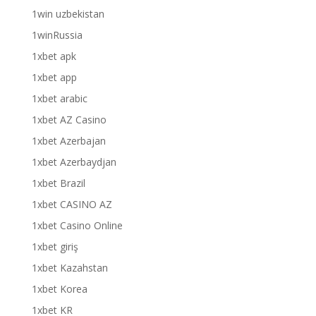
1win uzbekistan
1winRussia
1xbet apk
1xbet app
1xbet arabic
1xbet AZ Casino
1xbet Azerbajan
1xbet Azerbaydjan
1xbet Brazil
1xbet CASINO AZ
1xbet Casino Online
1xbet giriş
1xbet Kazahstan
1xbet Korea
1xbet KR