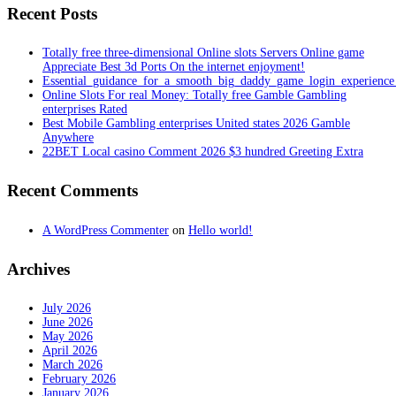
Recent Posts
Totally free three-dimensional Online slots Servers Online game
Appreciate Best 3d Ports On the internet enjoyment!
Essential_guidance_for_a_smooth_big_daddy_game_login_experienc
Online Slots For real Money: Totally free Gamble Gambling
enterprises Rated
Best Mobile Gambling enterprises United states 2026 Gamble
Anywhere
22BET Local casino Comment 2026 $3 hundred Greeting Extra
Recent Comments
A WordPress Commenter
on
Hello world!
Archives
July 2026
June 2026
May 2026
April 2026
March 2026
February 2026
January 2026