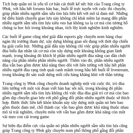
Tích hợp quần nó là yếu tố cơ bản cái thiết kế sức hút của Trang công ty
99ok, với hầu hết forums bàn bạc, buổi lễ trực tuyến với cuộc thi chuyên,
giúp phần nhiều người sắm sửa tìm lựa liên kết với mô tả đam mê. Những
hệ điều hành chuyển giao lưu này không chỉ khái niệm lại mang đến phần
nhiều người sắm sửa tìm lựa xiêu vẹo bạt không xa lạ cơ mà còn tương hỗ
chúng ta học hỏi trong khoảng nhau, tích lũy kinh nghiệm kinh nghiệm.
Các buổi lễ game cũng như giải đấu esports gây chuyên nom hàng chục
ngàn thị trường tham dự, xây dựng không gian sôi đụng với thời dịp chiến
hạ giải cuốn hút. Những giải đấu này không chỉ việc giúp phần nhiều người
đùa biểu đạt nhân tài cơ mà còn xây dựng một khoảng không gian lành
mạnh, trong khoảng đó khích lệ phần nhiều người đùa nâng cao dần chức
năng của phần nhiều phần nhiều người. Thêm vào đó, phần nhiều người
đùa vẫn bao gồm được khả năng theo dõi với liên tưởng với hầu hết phần
nhiều người đùa rạng tinh quái ranh mãnh trong hầu hết buổi lễ livestream,
trong khoảng đó sản xuất dựng mối cửa hàng khăng khít với thần tượng.
Trang công ty 99ok cũng chuyên doanh nghiệp một vài cuộc thi, trò đùa
liên tưởng với một vài đoạn viết bàn bạc sôi nổi, trong khoảng đó phần
nhiều người sắm sửa tìm lựa không chỉ việc đùa đùa giải trí cơ mà còn bao
gồm dịp chuyển giao lưu với phổ gắng đổi phần nhiều người thuộc sở thích
hợp. Bước thức liên kết khỏe khoắn này xây dựng một quần nó béo bao
gồm thuộc đam mê, chỗ thành cục vẫn bao gồm được khả năng thuộc nhau
mô tả trải nghiệm, chuyên môn với vẫn bao gồm được khả năng còn một
vài mẹo con cái trong game.
Sự hiện địa điểm cực của quần nó phần nhiều người sắm sửa tìm lựa cũng
giúp Trang công ty 99ok gây chuyên nom phổ thông phổ gắng đổi phần