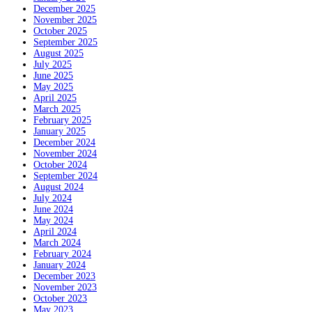
December 2025
November 2025
October 2025
September 2025
August 2025
July 2025
June 2025
May 2025
April 2025
March 2025
February 2025
January 2025
December 2024
November 2024
October 2024
September 2024
August 2024
July 2024
June 2024
May 2024
April 2024
March 2024
February 2024
January 2024
December 2023
November 2023
October 2023
May 2023