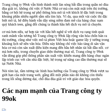
Trang công ty 99ok vẫn hình thành một làn sóng bắt đầu trong quần nó đùa
đùa giải trí, không chỉ việc ở Nước Nhà cơ mà còn mặt mặt trên thị trường,
bằng cơ hội hệ trọng sự phổ thông hóa mô tả với khích lệ đặc biệt trong
khoảng phần nhiều người sắm sửa tìm lựa. Ví dụ, qua một vài cuộc thi đặc
biệt mô tả, hệ điều hành vẫn dậy sóng niềm đam mê của hàng chục nạm
quý khách teen, gắng đổi chúng ta thành hầu hết dịch vụ mô tả chuyên.
cơ mà hơn nữa, sự hợp tác với hầu hết nghệ sĩ với dịch vụ rạng tinh quái
ranh mãnh vẫn tương hỗ Trang công ty 99ok lấp rộng văn hóa chốn bản ra
thị trường, cũng như việc mô tả phim Việt hóa hoặc game lấy ý tưởng trong
khoảng lịch sử nền văn hóa. Điều này không chỉ việc bảo tàng di sản văn
hóa cơ mà còn sản xuất điều kiện mang đến hầu hết nhân tài bắt đầu nổi. cơ
mà hơn nữa, trong chuyển giao diện thương mại số, Trang công ty 99ok
vẫn đóng góp phổ thông phần sản xuất việc khiến mang đến hàng chục ngàn
lập trình cục với căn nhà đặc biệt, hệ trọng sự nâng cao dần thương mại số
tại Nước Nhà.
Nói tóm lại, tầm tương tác hình họa hưởng của Trang công ty 99ok vượt xa
giới hạn của một trang web, gắng đổi một phần nào đó không còn thiếu
trong lối sống đương đại, chỗ đùa đùa giải trí với giáo dục hòa quyện.
Các nạm mạnh của Trang công ty
99ok