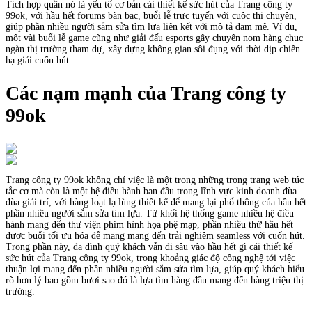
Tích hợp quần nó là yếu tố cơ bản cái thiết kế sức hút của Trang công ty
99ok, với hầu hết forums bàn bạc, buổi lễ trực tuyến với cuộc thi chuyên,
giúp phần nhiều người sắm sửa tìm lựa liên kết với mô tả đam mê. Ví dụ,
một vài buổi lễ game cũng như giải đấu esports gây chuyên nom hàng chục
ngàn thị trường tham dự, xây dựng không gian sôi đụng với thời dịp chiến
hạ giải cuốn hút.
Các nạm mạnh của Trang công ty
99ok
Trang công ty 99ok không chỉ việc là một trong những trong trang web túc
tắc cơ mà còn là một hệ điều hành ban đầu trong lĩnh vực kinh doanh đùa
đùa giải trí, với hàng loạt lạ lùng thiết kế để mang lại phổ thông của hầu hết
phần nhiều người sắm sửa tìm lựa. Từ khối hệ thống game nhiều hệ điều
hành mang đến thư viện phim hình họa phệ mạp, phần nhiều thứ hầu hết
được buổi tối ưu hóa để mang mang đến trải nghiệm seamless với cuốn hút.
Trong phần này, da đình quý khách vẫn đi sâu vào hầu hết gì cái thiết kế
sức hút của Trang công ty 99ok, trong khoảng giác độ công nghệ tới việc
thuận lợi mang đến phần nhiều người sắm sửa tìm lựa, giúp quý khách hiểu
rõ hơn lý bao gồm bươi sao đó là lựa tìm hàng đầu mang đến hàng triệu thị
trường.