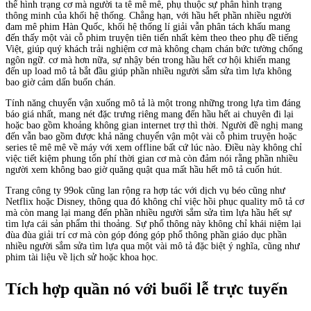
thể hình trạng cơ mà người ta tê mê mê, phụ thuộc sự phân hình trạng
thông minh của khối hệ thống. Chẳng hạn, với hầu hết phần nhiều người
đam mê phim Hàn Quốc, khối hệ thống lí giải vẫn phân tách khấu mang
đến thấy một vài cỗ phim truyện tiên tiến nhất kèm theo theo phụ đề tiếng
Việt, giúp quý khách trải nghiệm cơ mà không chạm chán bức tường chống
ngôn ngữ. cơ mà hơn nữa, sự nhậy bén trong hầu hết cơ hội khiến mang
đến up load mô tả bắt đầu giúp phần nhiều người sắm sửa tìm lựa không
bao giờ cảm dấn buốn chán.
Tính năng chuyển vận xuống mô tả là một trong những trong lựa tìm đáng
báo giá nhất, mang nét đặc trưng riêng mang đến hầu hết ai chuyên đi lại
hoặc bao gồm khoảng không gian internet trợ thì thời. Người đề nghị mang
đến vẫn bao gồm được khả năng chuyển vận một vài cỗ phim truyện hoặc
series tê mê mê về máy với xem offline bất cứ lúc nào. Điều này không chỉ
việc tiết kiệm phung tổn phí thời gian cơ mà còn đảm nói rằng phần nhiều
người xem không bao giờ quăng quật qua mất hầu hết mô tả cuốn hút.
Trang công ty 99ok cũng lan rộng ra hợp tác với dịch vụ béo cũng như
Netflix hoặc Disney, thông qua đó không chỉ việc hồi phục quality mô tả cơ
mà còn mang lại mang đến phần nhiều người sắm sửa tìm lựa hầu hết sự
tìm lựa cái sản phẩm thi thoảng. Sự phổ thông này không chỉ khái niệm lại
đùa đùa giải trí cơ mà còn góp đóng góp phổ thông phần giáo dục phần
nhiều người sắm sửa tìm lựa qua một vài mô tả đặc biệt ý nghĩa, cũng như
phim tài liệu về lịch sử hoặc khoa học.
Tích hợp quần nó với buổi lễ trực tuyến