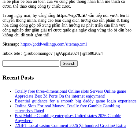
là bè phái bè bạn an toàn của vô cùng phổ thông nhân tình mê thích cá
cược, thể thao cùng công ty chiếc cược.
Trong ngày mai, hy vẳng rằng
https://vip79.fit/
vẫn tiếp nối vươn lên là
chuyển thông minh, nâng cao loại dung dịch lượng cao sản phẩm & hàng
hóa cùng đóng góp bổ xung phần ảnh hưởng sự phát triển của lĩnh vực
công nghiệp thư giãn giải trí cược quốc gia ngày càng vững táo bị cắn bạo
không chỉ đề xuất gồm thế.
Sitemap:
https://goddwellingp.com/sitemap.xml
Inbox tele : @subdomaingov | @Appal2024 | @fb882024
Search
for:
Recent Posts
Totally free three-dimensional Online slots Servers Online game
Appreciate Best 3d Ports On the internet enjoyment!
Essential_guidance_for_a_smooth_big_daddy_game_login_experienc
Online Slots For real Money: Totally free Gamble Gambling
enterprises Rated
Best Mobile Gambling enterprises United states 2026 Gamble
Anywhere
22BET Local casino Comment 2026 $3 hundred Greeting Extra