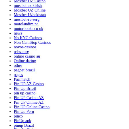
Mostbet UZ Casino
mostbet uz kirish
Mostbet UZ Online
Mostbet Uzbekistan
mostbet-ru-serg
motolandim.pt
motorbooks.co.uk
news
No KYC Casinos
Non GamStop Casinos
novos-casinos
nshsa.org
online casino au
Online dating
other
pagbet brazil
pages
Parimatch
Pin UP AZ Casino
Pin Up Brazil
pin up casino
Pin UP Casino AZ
Pin UP Online AZ
Pin UP Online Casino
Pin Up Peru
pinco
PinUp apk
pinup Brazil