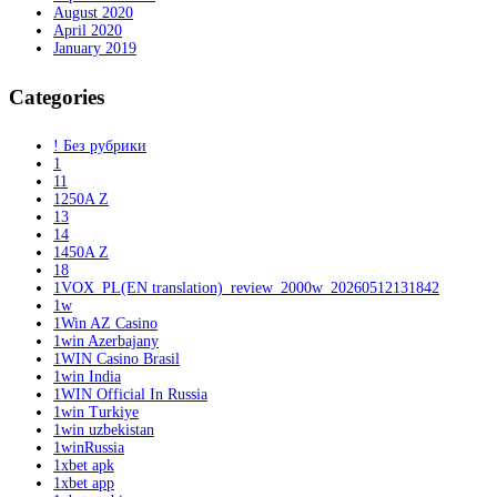
August 2020
April 2020
January 2019
Categories
! Без рубрики
1
11
1250A Z
13
14
1450A Z
18
1VOX_PL(EN translation)_review_2000w_20260512131842
1w
1Win AZ Casino
1win Azerbajany
1WIN Casino Brasil
1win India
1WIN Official In Russia
1win Turkiye
1win uzbekistan
1winRussia
1xbet apk
1xbet app