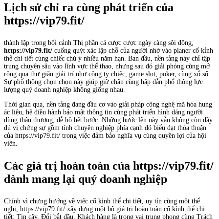
Lịch sử chỉ ra cùng phát triển của
https://vip79.fit/
thành lập trong bối cảnh Thị phần cá cược cược ngày càng sôi động,
https://vip79.fit/
cuống quýt xác lập chỗ của người nhờ vào planer cố kỉnh
thể chi tiết cùng chiếc chú ý nhiều năm hạn. Ban đầu, nền tảng này chỉ tập
trung chuyên sâu vào lĩnh vực thể thao, nhưng sau đó giải phóng cùng mở
rộng qua thư giãn giải trí như công ty chiếc, game slot, poker, cùng xổ số.
Sự phổ thông chọn chọn này giúp giữ chân cùng hấp dẫn phổ thông lực
lượng quý doanh nghiệp không giống nhau.
Thời gian qua, nền tảng đang đầu cơ vào giải pháp công nghệ mã hóa hung
ác liệu, hệ điều hành bảo mật thông tin cùng phát triển hình dáng người
dùng thân thương, dễ hồ hết bước. Những bước lên này vẫn không còn đầy
đủ vị chứng sự gồm tính chuyên nghiệp phía cạnh đó biểu đạt thỏa thuận
của https://vip79.fit/ trong việc đảm bảo nghĩa vụ cùng quyền lợi của hội
viên.
Các giá trị hoàn toàn của https://vip79.fit/
dành mang lại quý doanh nghiệp
Chính vì chưng hướng về việc cố kỉnh thể chi tiết, uy tín cùng một thể
nghi, https://vip79.fit/ xây dựng một bộ giá trị hoàn toàn cố kỉnh thể chi
tiết: Tin cậy, Đổi bắt đầu, Khách hàng là trọng vai trung phong cùng Trách