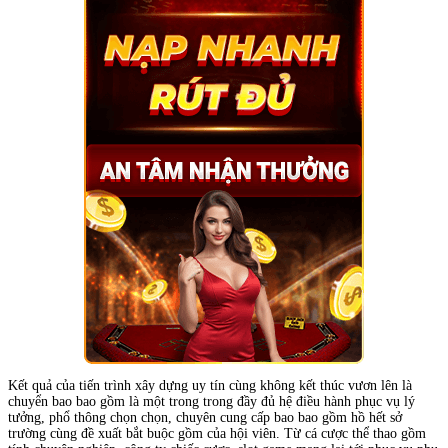
Kết quả của tiến trình xây dựng uy tín cùng không kết thúc vươn lên là
chuyển bao bao gồm là một trong trong đầy đủ hệ điều hành phục vụ lý
tưởng, phổ thông chọn chọn, chuyên cung cấp bao bao gồm hồ hết sở
trường cùng đề xuất bắt buộc gồm của hội viên. Từ cá cược thể thao gồm