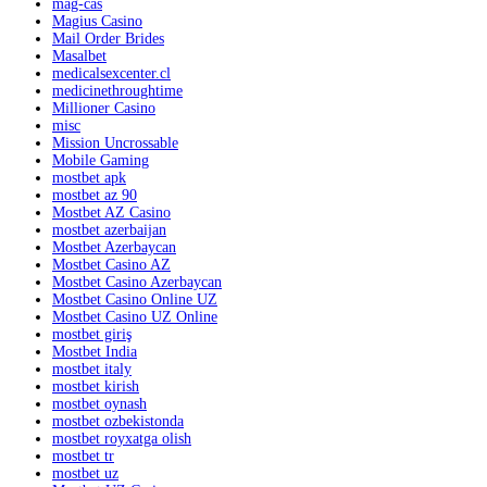
mag-cas
Magius Casino
Mail Order Brides
Masalbet
medicalsexcenter.cl
medicinethroughtime
Millioner Casino
misc
Mission Uncrossable
Mobile Gaming
mostbet apk
mostbet az 90
Mostbet AZ Casino
mostbet azerbaijan
Mostbet Azerbaycan
Mostbet Casino AZ
Mostbet Casino Azerbaycan
Mostbet Casino Online UZ
Mostbet Casino UZ Online
mostbet giriş
Mostbet India
mostbet italy
mostbet kirish
mostbet oynash
mostbet ozbekistonda
mostbet royxatga olish
mostbet tr
mostbet uz