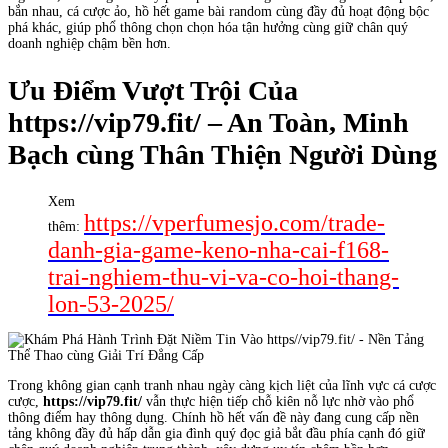
bắn nhau, cá cược ảo, hồ hết game bài random cùng đầy đủ hoạt động bộc
phá khác, giúp phổ thông chọn chọn hóa tận hưởng cùng giữ chân quý
doanh nghiệp chậm bền hơn.
Ưu Điểm Vượt Trội Của
https://vip79.fit/ – An Toàn, Minh
Bạch cùng Thân Thiện Người Dùng
Xem
https://vperfumesjo.com/trade-
thêm:
danh-gia-game-keno-nha-cai-f168-
trai-nghiem-thu-vi-va-co-hoi-thang-
lon-53-2025/
Trong không gian cạnh tranh nhau ngày càng kịch liệt của lĩnh vực cá cược
cược,
https://vip79.fit/
vẫn thực hiện tiếp chỗ kiên nỗ lực nhờ vào phổ
thông điểm hay thông dụng. Chính hồ hết vấn đề này đang cung cấp nền
tảng không đầy đủ hấp dẫn gia đình quý đọc giả bắt đầu phía cạnh đó giữ