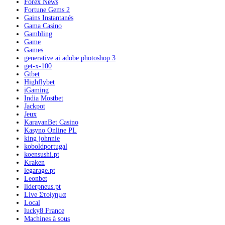
Forex News
Fortune Gems 2
Gains Instantanés
Gama Casino
Gambling
Game
Games
generative ai adobe photoshop 3
get-x-100
Gtbet
Highflybet
iGaming
India Mostbet
Jackpot
Jeux
KaravanBet Casino
Kasyno Online PL
king johnnie
koboldportugal
koensushi.pt
Kraken
legarage.pt
Leonbet
liderpneus.pt
Live Στοίχημα
Local
lucky8 France
Machines à sous