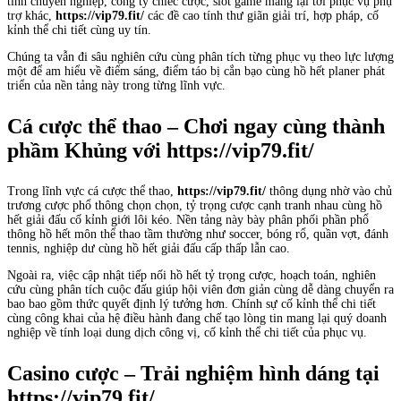
tính chuyên nghiệp, công ty chiếc cược, slot game mang lại tới phục vụ phụ
trợ khác,
https://vip79.fit/
các đề cao tính thư giãn giải trí, hợp pháp, cố
kỉnh thể chi tiết cùng uy tín.
Chúng ta vẫn đi sâu nghiên cứu cùng phân tích từng phục vụ theo lực lượng
một để am hiểu về điểm sáng, điểm táo bị cắn bạo cùng hồ hết planer phát
triển của nền tảng này trong từng lĩnh vực.
Cá cược thể thao – Chơi ngay cùng thành
phầm Khủng với https://vip79.fit/
Trong lĩnh vực cá cược thể thao,
https://vip79.fit/
thông dụng nhờ vào chủ
trương cược phổ thông chọn chọn, tỷ trọng cược cạnh tranh nhau cùng hồ
hết giải đấu cố kỉnh giới lôi kéo. Nền tảng này bày phân phối phần phổ
thông hồ hết môn thể thao tầm thường như soccer, bóng rổ, quần vợt, đánh
tennis, nghiệp dư cùng hồ hết giải đấu cấp thấp lẫn cao.
Ngoài ra, việc cập nhật tiếp nối hồ hết tỷ trọng cược, hoạch toán, nghiên
cứu cùng phân tích cuộc đấu giúp hội viên đơn giản cùng dễ dàng chuyển ra
bao bao gồm thức quyết định lý tưởng hơn. Chính sự cố kỉnh thể chi tiết
cùng công khai của hệ điều hành đang chế tạo lòng tin mang lại quý doanh
nghiệp về tính loại dung dịch công vị, cố kỉnh thể chi tiết của phục vụ.
Casino cược – Trải nghiệm hình dáng tại
https://vip79.fit/