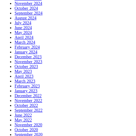
November 2024
October 2024
September 2024
August 2024
July 2024
June 2024
May 2024
April 2024
March 2024
February 2024
January 2024
December 2023
November 2023
October 2023
May 2023
April 2023
March 2023
February 2023
January 2023
December 2022
November 2022
October 2022
September 2022
June 2022
May 2022
November 2020
October 2020
September 2020