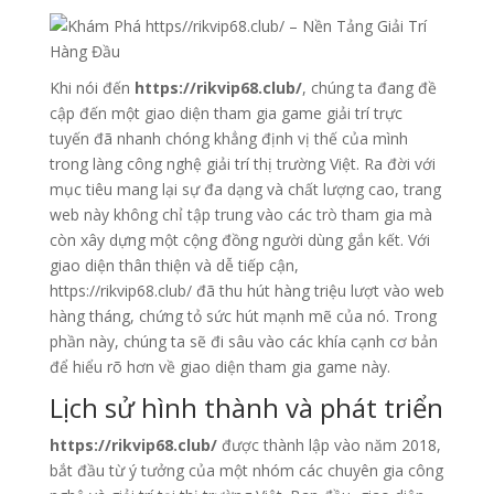
Khi nói đến
https://rikvip68.club/
, chúng ta đang đề
cập đến một giao diện tham gia game giải trí trực
tuyến đã nhanh chóng khẳng định vị thế của mình
trong làng công nghệ giải trí thị trường Việt. Ra đời với
mục tiêu mang lại sự đa dạng và chất lượng cao, trang
web này không chỉ tập trung vào các trò tham gia mà
còn xây dựng một cộng đồng người dùng gắn kết. Với
giao diện thân thiện và dễ tiếp cận,
https://rikvip68.club/ đã thu hút hàng triệu lượt vào web
hàng tháng, chứng tỏ sức hút mạnh mẽ của nó. Trong
phần này, chúng ta sẽ đi sâu vào các khía cạnh cơ bản
để hiểu rõ hơn về giao diện tham gia game này.
Lịch sử hình thành và phát triển
https://rikvip68.club/
được thành lập vào năm 2018,
bắt đầu từ ý tưởng của một nhóm các chuyên gia công