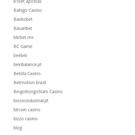
b1bet apostas
Bahigo Casino
Bankobet
Basaribet
bbrbet mx
BC Game
beebet
beinbalance.pt
Betida Casino
Betmotion brazil
BingoBongoStars Casino
biosecindustrial.pt
bitcoin casino
bizzo casino
blog