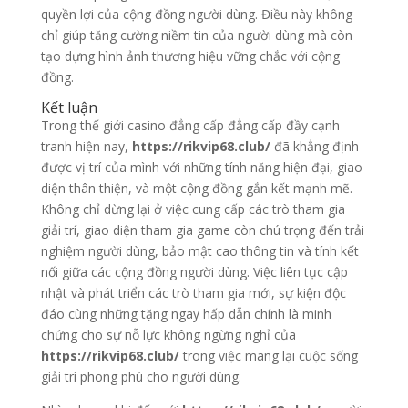
quyền lợi của cộng đồng người dùng. Điều này không
chỉ giúp tăng cường niềm tin của người dùng mà còn
tạo dựng hình ảnh thương hiệu vững chắc với cộng
đồng.
Kết luận
Trong thế giới casino đẳng cấp đẳng cấp đầy cạnh
tranh hiện nay,
https://rikvip68.club/
đã khẳng định
được vị trí của mình với những tính năng hiện đại, giao
diện thân thiện, và một cộng đồng gắn kết mạnh mẽ.
Không chỉ dừng lại ở việc cung cấp các trò tham gia
giải trí, giao diện tham gia game còn chú trọng đến trải
nghiệm người dùng, bảo mật cao thông tin và tính kết
nối giữa các cộng đồng người dùng. Việc liên tục cập
nhật và phát triển các trò tham gia mới, sự kiện độc
đáo cùng những tặng ngay hấp dẫn chính là minh
chứng cho sự nỗ lực không ngừng nghỉ của
https://rikvip68.club/
trong việc mang lại cuộc sống
giải trí phong phú cho người dùng.