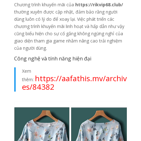
Chương trình khuyến mãi của
https://rikvip68.club/
thường xuyên được cập nhật, đảm bảo rằng người
dùng luôn có lý do để xoay lại. Việc phát triển các
chương trình khuyến mãi linh hoạt và hấp dẫn như vậy
cũng biểu hiện cho sự cố gắng không ngừng nghỉ của
giao diện tham gia game nhằm nâng cao trải nghiệm
của người dùng.
Công nghệ và tính năng hiện đại
Xem
https://aafathis.mv/archiv
thêm:
es/84382