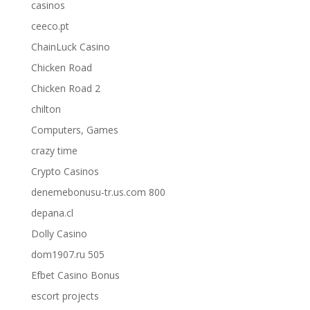
casinos
ceeco.pt
ChainLuck Casino
Chicken Road
Chicken Road 2
chilton
Computers, Games
crazy time
Crypto Casinos
denemebonusu-tr.us.com 800
depana.cl
Dolly Casino
dom1907.ru 505
Efbet Casino Bonus
escort projects