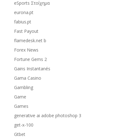
eSports Στοίχημα
eurona.pt
fabius.pt
Fast Payout
flamedesk.net b
Forex News
Fortune Gems 2
Gains Instantanés
Gama Casino
Gambling
Game
Games
generative ai adobe photoshop 3
get-x-100
Gtbet