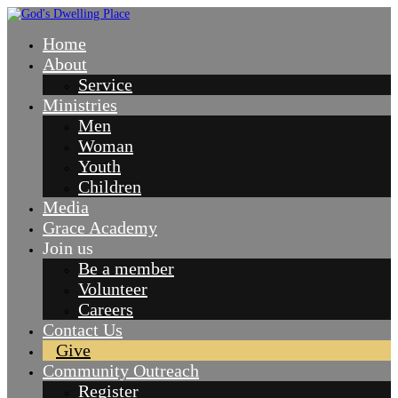
Home
About
Service
Ministries
Men
Woman
Youth
Children
Media
Grace Academy
Join us
Be a member
Volunteer
Careers
Contact Us
Give
Community Outreach
Register