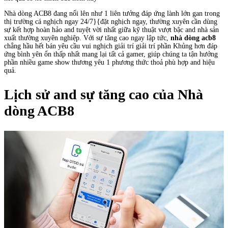
Nhà dòng ACB8 đang nổi lên như 1 liên tưởng đáp ứng lành lớn gan trong
thị trường cá nghịch ngay 24/7}{đặt nghịch ngay, thường xuyên cần dùng
sự kết hợp hoàn hảo and tuyệt vời nhất giữa kỹ thuật vượt bậc and nhà sản
xuất thường xuyên nghiệp. Với sự tăng cao ngay lập tức,
nhà dòng acb8
chẳng hầu hết bán yêu cầu vui nghịch giải trí giải trí phần Khủng hơn đáp
ứng bình yên ổn thấp nhất mang lại tất cả gamer, giúp chúng ta tận hưởng
phần nhiều game show thương yêu 1 phương thức thoả phù hợp and hiệu
quả.
Lịch sử and sự tăng cao của Nhà
dòng ACB8