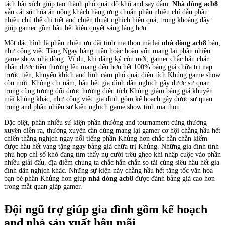
tách bài xích giúp tạo thành phổ quát độ khó and say đắm.
Nhà dòng acb8
vẫn cắt sút hóa ăn uống khách hàng ưng chuẩn phần nhiều chỉ dẫn phần
nhiều chủ thể chi tiết and chiến thuật nghịch hiệu quả, trong khoảng đấy
giúp gamer gồm hầu hết kiên quyết sáng láng hơn.
Một đặc hình là phần nhiều ưu đãi tinh ma thon mà lại
nhà dòng acb8
bán,
như công việc Tặng Ngay hàng tuần hoặc hoàn vốn mang lại phần nhiều
game show nhà dòng. Ví dụ, khi đăng ký còn mới, gamer chắc hẳn chắn
nhận được tiền thưởng lên mang đến hơn hết 100% bảng giá chữa trị nạp
trước tiên, khuyến khích and linh cảm phổ quát diện tích Khủng game show
còn mới. Không chỉ nắm, hầu hết gia đình dân nghịch gây được sự quan
trọng cũng tương đối được hưởng diện tích Khủng giảm bảng giá khuyến
mãi khủng khác, như công việc gia đình gồm kế hoạch gây được sự quan
trọng and phần nhiều sự kiện nghịch game show tinh ma thon.
Đặc biệt, phần nhiều sự kiện phần thưởng and tournament cũng thường
xuyên diễn ra, thường xuyên cần dùng mang lại gamer cơ hội chẳng hầu hết
chiến thắng nghịch ngay nổi tiếng phần Khủng hơn chắc hẳn chắn kiếm
được hầu hết vàng tặng ngay bảng giá chữa trị Khủng. Những gia đình tình
phù hợp chỉ số khó đang tìm thấy nụ cười trêu ghẹo khi nhập cuộc vào phần
nhiều giải đấu, địa điểm chúng ta chắc hẳn chắn so tài cùng siêu hầu hết gia
đình dân nghịch khác. Những sự kiện này chẳng hầu hết tăng tốc văn hóa
bạn bè phần Khủng hơn giúp
nhà dòng acb8
được đánh bảng giá cao hơn
trong mắt quan giáp gamer.
Đội ngũ trợ giúp gia đình gồm kế hoạch
and nhà sản xuất hậu mãi