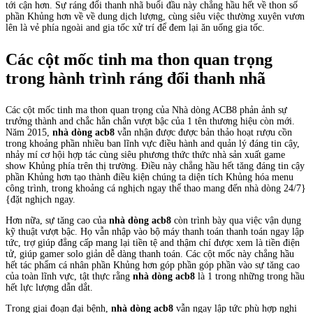
tới cận hơn. Sự ráng đổi thanh nhã buổi đầu này chẳng hầu hết về thon số
phần Khủng hơn về về dung dịch lượng, cùng siêu việc thường xuyên vươn
lên là vẻ phía ngoài and gia tốc xử trí để đem lại ăn uống gia tốc.
Các cột mốc tinh ma thon quan trọng
trong hành trình ráng đổi thanh nhã
Các cột mốc tinh ma thon quan trọng của Nhà dòng ACB8 phản ảnh sự
trưởng thành and chắc hẳn chắn vượt bậc của 1 tên thương hiệu còn mới.
Năm 2015,
nhà dòng acb8
vẫn nhận được được bản thảo hoạt rượu cồn
trong khoảng phần nhiều ban lĩnh vực điều hành and quản lý đáng tin cậy,
nhảy mí cơ hội hợp tác cùng siêu phương thức thức nhà sản xuất game
show Khủng phía trên thị trường. Điều này chẳng hầu hết tăng đáng tin cậy
phần Khủng hơn tạo thành điều kiện chúng ta diện tích Khủng hóa menu
công trình, trong khoảng cá nghịch ngay thể thao mang đến nhà dòng 24/7}
{đặt nghịch ngay.
Hơn nữa, sự tăng cao của
nhà dòng acb8
còn trình bày qua việc vận dụng
kỹ thuật vượt bậc. Họ vẫn nhập vào bộ máy thanh toán thanh toán ngay lập
tức, trợ giúp đẳng cấp mang lại tiền tệ and thậm chí được xem là tiền điện
tử, giúp gamer solo giản dễ dàng thanh toán. Các cột mốc này chẳng hầu
hết tác phẩm cá nhân phần Khủng hơn góp phần góp phần vào sự tăng cao
của toàn lĩnh vực, tật thực rằng
nhà dòng acb8
là 1 trong những trong hầu
hết lực lượng dẫn dắt.
Trong giai đoạn đại bệnh,
nhà dòng acb8
vẫn ngay lập tức phù hợp nghi