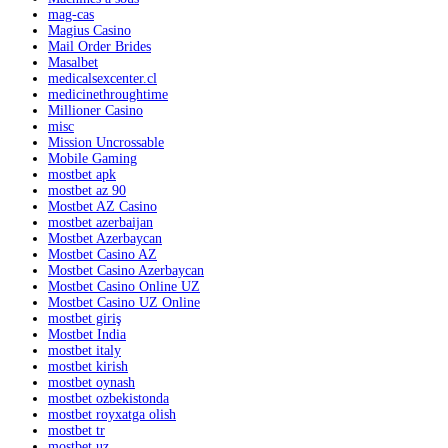
mag-cas
Magius Casino
Mail Order Brides
Masalbet
medicalsexcenter.cl
medicinethroughtime
Millioner Casino
misc
Mission Uncrossable
Mobile Gaming
mostbet apk
mostbet az 90
Mostbet AZ Casino
mostbet azerbaijan
Mostbet Azerbaycan
Mostbet Casino AZ
Mostbet Casino Azerbaycan
Mostbet Casino Online UZ
Mostbet Casino UZ Online
mostbet giriş
Mostbet India
mostbet italy
mostbet kirish
mostbet oynash
mostbet ozbekistonda
mostbet royxatga olish
mostbet tr
mostbet uz