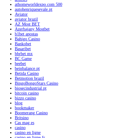
athomeworldexpo.com 500
autohenriquesevale.pt
Aviator
aviator brazil
AZ Most BET
Azerbajany Mostbet
b1bet apostas
Bahigo Casino
Bankobet
Basaribet
bbrbet mx
BC Game
beebet
beinbalance.pt
Betida Casino
Betmotion brazil
BingoBongoStars Casino
biosecindustrial.pt
bitcoin casino
bizzo casino
blog
bookmaker
Boomerang Casino
Britsino
Cas mag es
casino
casino en ligne
casino en ligne fr