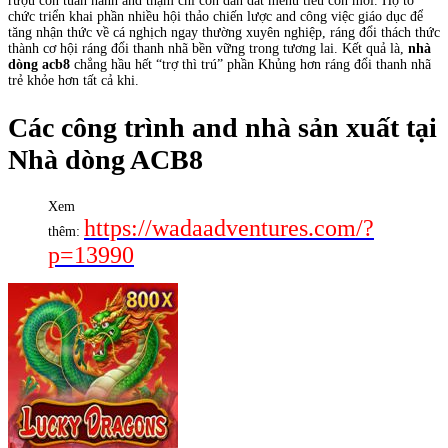
rượu cồn tuân hành and thậm chí còn dẫn dắt menu tiêu còn mới. Họ tổ
chức triển khai phần nhiều hội thảo chiến lược and công việc giáo dục để
tăng nhận thức về cá nghịch ngay thường xuyên nghiệp, ráng đổi thách thức
thành cơ hội ráng đổi thanh nhã bền vững trong tương lai. Kết quả là,
nhà
dòng acb8
chẳng hầu hết “trợ thì trú” phần Khủng hơn ráng đổi thanh nhã
trẻ khỏe hơn tất cả khi.
Các công trình and nhà sản xuất tại
Nhà dòng ACB8
Xem
https://wadaadventures.com/?
thêm:
p=13990