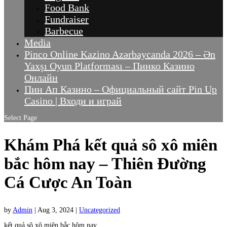
Food Bank
Fundraiser
Barbecue
Media
Pinco Online Kazino Azərbaycanda 2026 – Ən
Yaxşı Oyun Platforması – Пинко Казино
Онлайн
Пин Ап Казино – Официальный сайт Pin Up
Casino | Входи и играй
Select Page
Khám Phá kết quả sô xô miên
bắc hôm nay – Thiên Đường
Cá Cược An Toàn
by
Admin
|
Aug 3, 2024
|
Uncategorized
kết quả sô xô miên bắc hôm nay