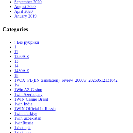
September 2020
August 2020
April 2020
January 2019
Categories
! Без рубрики
1
11
1250A Z
13
14
1450A Z
18
1VOX_PL(EN translation)_review_2000w_20260512131842
1w
1Win AZ Casino
1win Azerbajany
1WIN Casino Brasil
1win India
1WIN Official In Russia
1win Turkiye
1win uzbekistan
1winRussia
1xbet apk
1xbet app