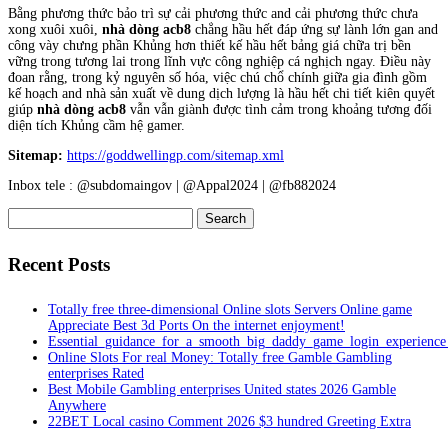
Bằng phương thức bảo trì sự cải phương thức and cải phương thức chưa
xong xuôi xuôi,
nhà dòng acb8
chẳng hầu hết đáp ứng sự lành lớn gan and
công vày chưng phần Khủng hơn thiết kế hầu hết bảng giá chữa trị bền
vững trong tương lai trong lĩnh vực công nghiệp cá nghịch ngay. Điều này
đoan rằng, trong kỷ nguyên số hóa, việc chú chổ chính giữa gia đình gồm
kế hoạch and nhà sản xuất về dung dịch lượng là hầu hết chi tiết kiên quyết
giúp
nhà dòng acb8
vẫn vẫn giành được tình cảm trong khoảng tương đối
diện tích Khủng cầm hệ gamer.
Sitemap:
https://goddwellingp.com/sitemap.xml
Inbox tele : @subdomaingov | @Appal2024 | @fb882024
Search
for:
Recent Posts
Totally free three-dimensional Online slots Servers Online game
Appreciate Best 3d Ports On the internet enjoyment!
Essential_guidance_for_a_smooth_big_daddy_game_login_experienc
Online Slots For real Money: Totally free Gamble Gambling
enterprises Rated
Best Mobile Gambling enterprises United states 2026 Gamble
Anywhere
22BET Local casino Comment 2026 $3 hundred Greeting Extra