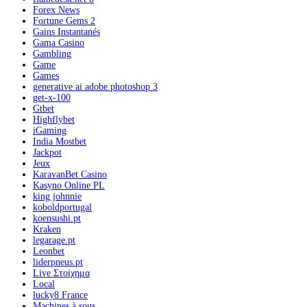
Forex News
Fortune Gems 2
Gains Instantanés
Gama Casino
Gambling
Game
Games
generative ai adobe photoshop 3
get-x-100
Gtbet
Highflybet
iGaming
India Mostbet
Jackpot
Jeux
KaravanBet Casino
Kasyno Online PL
king johnnie
koboldportugal
koensushi.pt
Kraken
legarage.pt
Leonbet
liderpneus.pt
Live Στοίχημα
Local
lucky8 France
Machines à sous