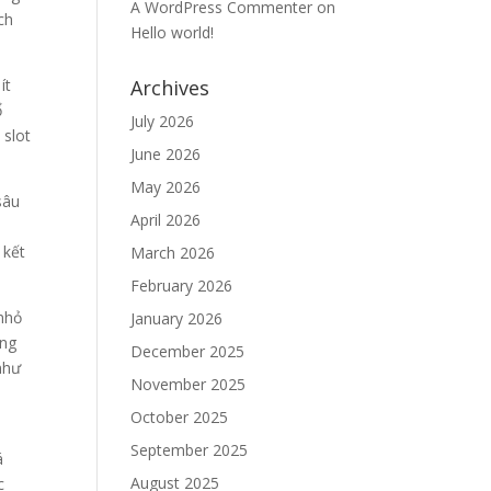
A WordPress Commenter
on
ch
Hello world!
ít
Archives
ổ
July 2026
 slot
June 2026
May 2026
sâu
April 2026
 kết
March 2026
February 2026
nhỏ
January 2026
ong
December 2025
như
November 2025
October 2025
September 2025
á
August 2025
c