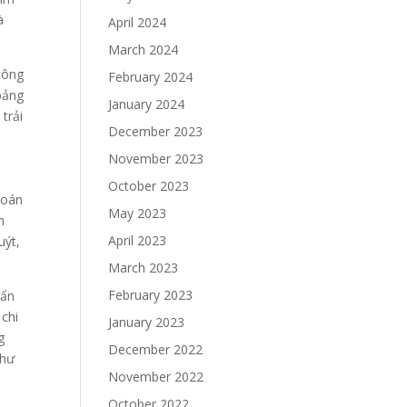
à
April 2024
March 2024
công
February 2024
 bảng
January 2024
trải
December 2023
November 2023
October 2023
toán
May 2023
h
April 2023
uýt,
March 2023
February 2023
uẩn
 chi
January 2023
g
December 2022
như
November 2022
October 2022