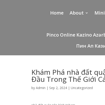
Home
About
Mini
Pinco Online Kazino Azə
Пин Ап Каз
Khám Phá nhà đất qu
Đầu Trong Thế Giới C
by
Admin
|
Sep 2, 2024
|
Uncategorized