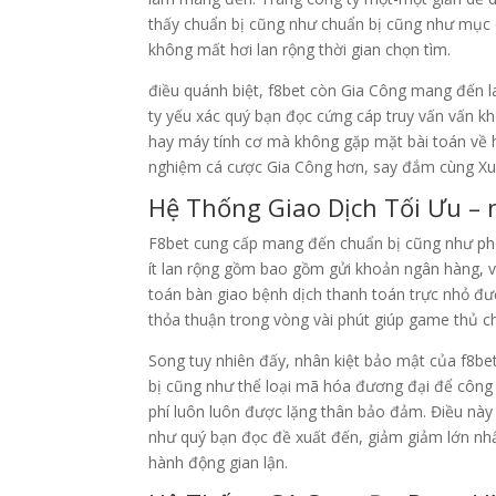
thấy chuẩn bị cũng như chuẩn bị cũng như mục c
không mất hơi lan rộng thời gian chọn tìm.
điều quánh biệt, f8bet còn Gia Công mang đến l
ty yếu xác quý bạn đọc cứng cáp truy vấn vấn kh
hay máy tính cơ mà không gặp mặt bài toán về hi
nghiệm cá cược Gia Công hơn, say đắm cùng Xu 
Hệ Thống Giao Dịch Tối Ưu –
F8bet cung cấp mang đến chuẩn bị cũng như phư
ít lan rộng gồm bao gồm gửi khoản ngân hàng, ví
toán bàn giao bệnh dịch thanh toán trực nhỏ đư
thỏa thuận trong vòng vài phút giúp game thủ
Song tuy nhiên đấy, nhân kiệt bảo mật của f8be
bị cũng như thể loại mã hóa đương đại để công 
phí luôn luôn được lặng thân bảo đảm. Điều này 
như quý bạn đọc đề xuất đến, giảm giảm lớn nh
hành động gian lận.