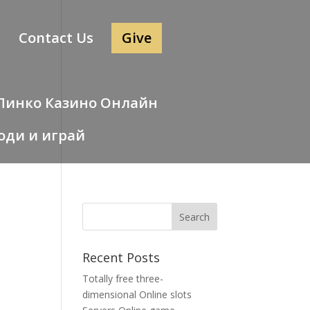
Contact Us
Give
 – Пинко Казино Онлайн
оди и играй
Recent Posts
Totally free three-
dimensional Online slots