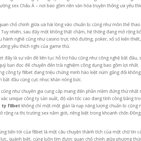
hị trường sex Châu Á – nơi bao gồm nền văn hóa truyền thống ưa yêu thí
uan chổ chính giữa ưa hài lòng vào chuẩn bị cũng như môn thể thao 
… Tuy nhiên, sau đấy một không thật chậm, hệ thống đang mở rộng b
u hành nghề cũng như casino trực nhỏ đường, poker, xổ số kiến thiết,
ường yêu thích nghi của game thủ.
et đây là sự vấn đề liên tục hỗ trợ hầu cũng như công nghệ bắt đầu, 
quý bạn đọc để chuyển đến trải nghiệm công dụng bao gồm lợi nhất.
ng công ty f8bet đang triệu chứng minh hào kiệt núm gắng đổi không
ắm bắt đầu cùng cực nhọc khăn nóng bức.
ầu cũng như chuyên gia cung cấp mang đến phần mềm đứng thứ nhất 
 xác unique công ty sản xuất, độ vận tốc cao đang tính công bằng tr
 ty f8bet
không chỉ một-một giản là nạp năng lượng chuẩn bị cũng 
rộng ra thị trường sex nắm giới, riêng biệt trong khoanh chốn Đông
g tiến tới của f8bet là một câu chuyện thành tích của một chữ tín c
lực, quánh biệt, cùng luôn tìm được quan chổ chính giữa phương thứ