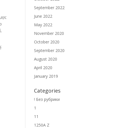
September 2022
June 2022
cược
p
May 2022
,
November 2020
October 2020
ể
September 2020
August 2020
April 2020
January 2019
Categories
! Без рубрики
1
11
1250A Z