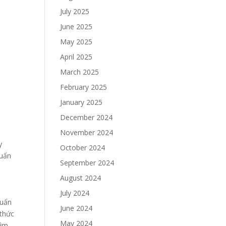
July 2025
June 2025
May 2025
April 2025
March 2025
February 2025
January 2025
December 2024
November 2024
y
October 2024
huẩn
September 2024
August 2024
July 2024
huẩn
June 2024
 thức
May 2024
tìm