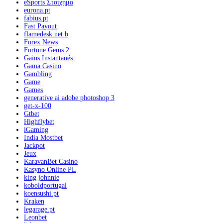
eSports Στοίχημα
eurona.pt
fabius.pt
Fast Payout
flamedesk.net b
Forex News
Fortune Gems 2
Gains Instantanés
Gama Casino
Gambling
Game
Games
generative ai adobe photoshop 3
get-x-100
Gtbet
Highflybet
iGaming
India Mostbet
Jackpot
Jeux
KaravanBet Casino
Kasyno Online PL
king johnnie
koboldportugal
koensushi.pt
Kraken
legarage.pt
Leonbet