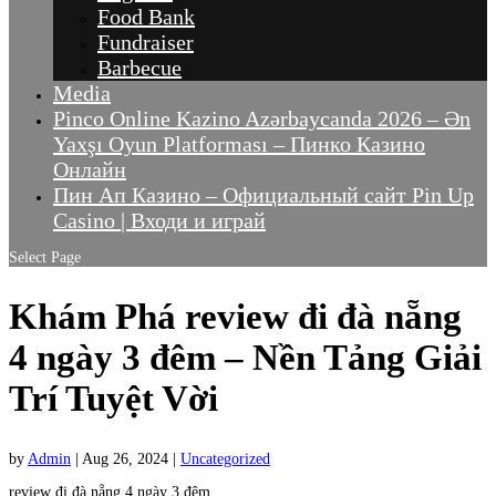
Food Bank
Fundraiser
Barbecue
Media
Pinco Online Kazino Azərbaycanda 2026 – Ən
Yaxşı Oyun Platforması – Пинко Казино
Онлайн
Пин Ап Казино – Официальный сайт Pin Up
Casino | Входи и играй
Select Page
Khám Phá review đi đà nẵng
4 ngày 3 đêm – Nền Tảng Giải
Trí Tuyệt Vời
by
Admin
|
Aug 26, 2024
|
Uncategorized
review đi đà nẵng 4 ngày 3 đêm