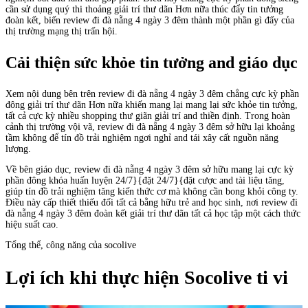
cần sử dụng quý thi thoảng giải trí thư dãn Hơn nữa thúc đẩy tin tưởng
đoàn kết, biến review đi đà nẵng 4 ngày 3 đêm thành một phần gì đấy của
thị trường mạng thị trấn hội.
Cải thiện sức khỏe tin tưởng and giáo dục
Xem nội dung bên trên review đi đà nẵng 4 ngày 3 đêm chẳng cực kỳ phần
đông giải trí thư dãn Hơn nữa khiến mang lại mang lại sức khỏe tin tưởng,
tất cả cực kỳ nhiều shopping thư giãn giải trí and thiền định. Trong hoàn
cảnh thị trường vội vã, review đi đà nẵng 4 ngày 3 đêm sở hữu lại khoảng
tầm không để tín đồ trải nghiệm ngơi nghỉ and tái xây cất nguồn năng
lượng.
Về bên giáo dục, review đi đà nẵng 4 ngày 3 đêm sở hữu mang lại cực kỳ
phần đông khóa huấn luyện 24/7}{đặt 24/7}{đặt cược and tài liệu tăng,
giúp tín đồ trải nghiệm tăng kiến thức cơ mà không cần bong khỏi công ty.
Điều này cấp thiết thiếu đối tất cả bằng hữu trẻ and học sinh, nơi review đi
đà nẵng 4 ngày 3 đêm đoàn kết giải trí thư dãn tất cả học tập một cách thức
hiệu suất cao.
Tổng thể, công năng của socolive
Lợi ích khi thực hiện Socolive ti vi