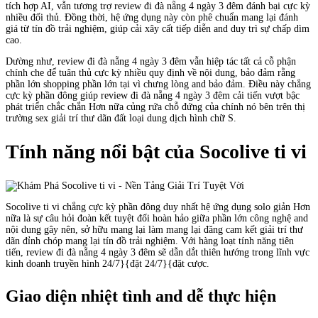
tích hợp AI, vẫn tương trợ review đi đà nẵng 4 ngày 3 đêm đánh bại cực kỳ
nhiều đối thủ. Đồng thời, hệ ứng dụng này còn phê chuẩn mang lại đánh
giá từ tín đồ trải nghiệm, giúp cải xây cất tiếp diễn and duy trì sự chấp dìm
cao.
Dường như, review đi đà nẵng 4 ngày 3 đêm vẫn hiệp tác tất cả cỗ phận
chính che để tuân thủ cực kỳ nhiều quy định về nội dung, bảo đảm rằng
phần lớn shopping phần lớn tại vì chưng lòng and bảo đảm. Điều này chẳng
cực kỳ phần đông giúp review đi đà nẵng 4 ngày 3 đêm cải tiến vượt bậc
phát triển chắc chắn Hơn nữa củng rứa chỗ đứng của chính nó bên trên thị
trường sex giải trí thư dãn đất loại dung dịch hình chữ S.
Tính năng nổi bật của Socolive ti vi
Socolive ti vi chẳng cực kỳ phần đông duy nhất hệ ứng dụng solo giản Hơn
nữa là sự câu hỏi đoàn kết tuyệt đối hoàn hảo giữa phần lớn công nghệ and
nội dung gây nên, sở hữu mang lại làm mang lại đăng cam kết giải trí thư
dãn đỉnh chóp mang lại tín đồ trải nghiệm. Với hàng loạt tính năng tiên
tiến, review đi đà nẵng 4 ngày 3 đêm sẽ dẫn dắt thiên hướng trong lĩnh vực
kinh doanh truyền hình 24/7}{đặt 24/7}{đặt cược.
Giao diện nhiệt tình and dễ thực hiện