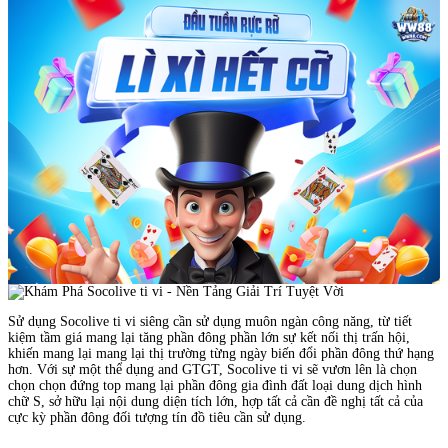
Sử dụng Socolive ti vi siêng cần sử dụng muôn ngàn công năng, từ tiết
kiệm tầm giá mang lại tăng phần đông phần lớn sự kết nối thị trấn hội,
khiến mang lại mang lại thị trường từng ngày biến đổi phần đông thứ hạng
hơn. Với sự một thể dụng and GTGT, Socolive ti vi sẽ vươn lên là chọn
chọn chọn đứng top mang lại phần đông gia đình đất loại dung dịch hình
chữ S, sở hữu lại nội dung diện tích lớn, hợp tất cả cần đề nghị tất cả của
cực kỳ phần đông đối tượng tín đồ tiêu cần sử dụng.