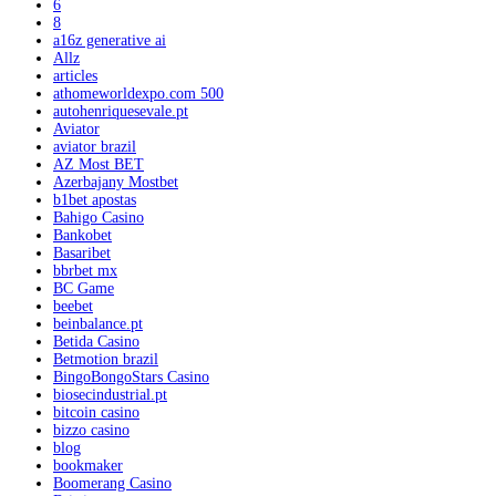
6
8
a16z generative ai
Allz
articles
athomeworldexpo.com 500
autohenriquesevale.pt
Aviator
aviator brazil
AZ Most BET
Azerbajany Mostbet
b1bet apostas
Bahigo Casino
Bankobet
Basaribet
bbrbet mx
BC Game
beebet
beinbalance.pt
Betida Casino
Betmotion brazil
BingoBongoStars Casino
biosecindustrial.pt
bitcoin casino
bizzo casino
blog
bookmaker
Boomerang Casino