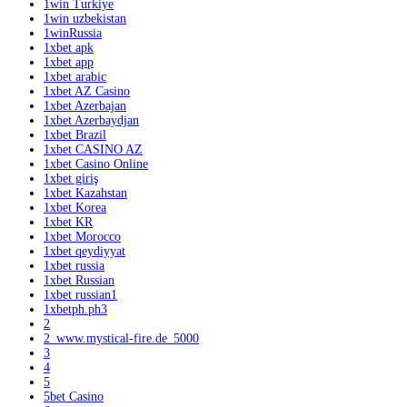
1win Turkiye
1win uzbekistan
1winRussia
1xbet apk
1xbet app
1xbet arabic
1xbet AZ Casino
1xbet Azerbajan
1xbet Azerbaydjan
1xbet Brazil
1xbet CASINO AZ
1xbet Casino Online
1xbet giriş
1xbet Kazahstan
1xbet Korea
1xbet KR
1xbet Morocco
1xbet qeydiyyat
1xbet russia
1xbet Russian
1xbet russian1
1xbetph.ph3
2
2_www.mystical-fire.de_5000
3
4
5
5bet Casino