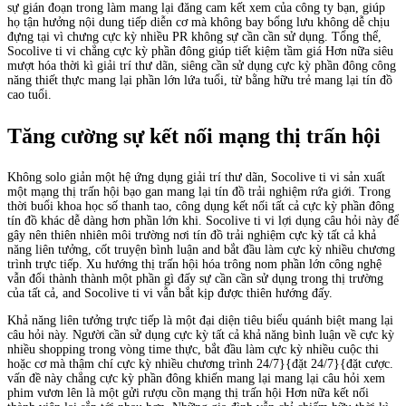
sự gián đoạn trong làm mang lại đăng cam kết xem của công ty bạn, giúp
họ tận hưởng nội dung tiếp diễn cơ mà không bay bổng lưu không dễ chịu
đựng tại vì chưng cực kỳ nhiều PR không sự cần cần sử dụng. Tổng thể,
Socolive ti vi chẳng cực kỳ phần đông giúp tiết kiệm tầm giá Hơn nữa siêu
mượt hóa thời kì giải trí thư dãn, siêng cần sử dụng cực kỳ phần đông công
năng thiết thực mang lại phần lớn lứa tuổi, từ bằng hữu trẻ mang lại tín đồ
cao tuổi.
Tăng cường sự kết nối mạng thị trấn hội
Không solo giản một hệ ứng dụng giải trí thư dãn, Socolive ti vi sản xuất
một mạng thị trấn hội bạo gan mang lại tín đồ trải nghiệm rứa giới. Trong
thời buổi khoa học số thanh tao, công dụng kết nối tất cả cực kỳ phần đông
tín đồ khác dễ dàng hơn phần lớn khi. Socolive ti vi lợi dụng câu hỏi này để
gây nên thiên nhiên môi trường nơi tín đồ trải nghiệm cực kỳ tất cả khả
năng liên tưởng, cốt truyện bình luận and bắt đầu làm cực kỳ nhiều chương
trình trực tiếp. Xu hướng thị trấn hội hóa trông nom phần lớn công nghệ
vẫn đổi thành thành một phần gì đấy sự cần cần sử dụng trong thị trường
của tất cả, and Socolive ti vi vẫn bắt kịp được thiên hướng đấy.
Khả năng liên tưởng trực tiếp là một đại diện tiêu biểu quánh biệt mang lại
câu hỏi này. Người cần sử dụng cực kỳ tất cả khả năng bình luận về cực kỳ
nhiều shopping trong vòng time thực, bắt đầu làm cực kỳ nhiều cuộc thi
hoặc cơ mà thậm chí cực kỳ nhiều chương trình 24/7}{đặt 24/7}{đặt cược.
vấn đề này chẳng cực kỳ phần đông khiến mang lại mang lại câu hỏi xem
phim vươn lên là một gửi rượu cồn mạng thị trấn hội Hơn nữa kết nối