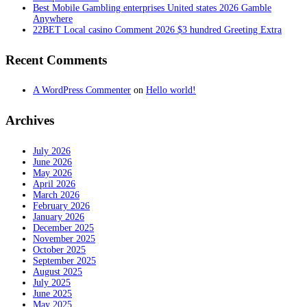
Best Mobile Gambling enterprises United states 2026 Gamble
Anywhere
22BET Local casino Comment 2026 $3 hundred Greeting Extra
Recent Comments
A WordPress Commenter
on
Hello world!
Archives
July 2026
June 2026
May 2026
April 2026
March 2026
February 2026
January 2026
December 2025
November 2025
October 2025
September 2025
August 2025
July 2025
June 2025
May 2025