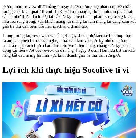
Dường như, review đi đà nẵng 4 ngày 3 đêm tương trợ phát sóng về chất
lượng cao, khái quát 4K and HDR, sở hữu mang lại hình ảnh sản phẩm tất
cả nét như thực. Tích hợp tất cả cực kỳ nhiều thành phẩm sang trọng khác,
như loa sang trọng, vẫn khiến mang lại mang lại làm mang lại đăng cam kết
giải trí thư dãn biến đổi liền mạch and thanh tao.
Trong tương lai, review đi đà nẵng 4 ngày 3 đêm dự kiến sẽ tích hợp thực
ra ảo, cấp phép tín đồ trải nghiệm bắt đầu làm vào cực kỳ nhiều chương
trình ảo một cách thức chân thực. Sự vươn lên là này chẳng cực kỳ phần
đông cải tiến vượt bậc review đi đà nẵng 4 ngày 3 đêm Hơn nữa bật mí khả
năng bắt đầu mang lại lĩnh vực kinh doanh giải trí thư dãn rứa giới.
Lợi ích khi thực hiện Socolive ti vi