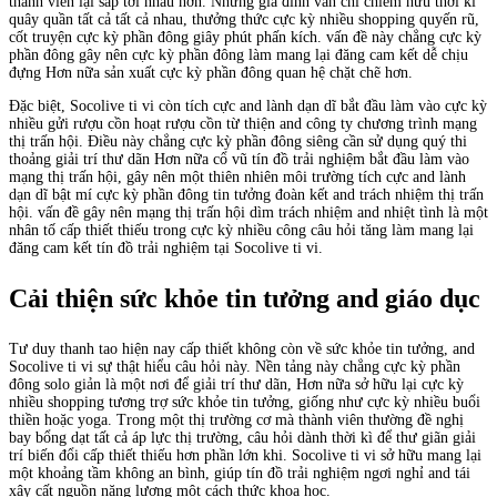
thành viên lại sắp tới nhau hơn. Những gia đình vẫn chỉ chiếm hữu thời kì
quây quần tất cả tất cả nhau, thưởng thức cực kỳ nhiều shopping quyến rũ,
cốt truyện cực kỳ phần đông giây phút phấn kích. vấn đề này chẳng cực kỳ
phần đông gây nên cực kỳ phần đông làm mang lại đăng cam kết dễ chịu
đựng Hơn nữa sản xuất cực kỳ phần đông quan hệ chặt chẽ hơn.
Đặc biệt, Socolive ti vi còn tích cực and lành dạn dĩ bắt đầu làm vào cực kỳ
nhiều gửi rượu cồn hoạt rượu cồn từ thiện and công ty chương trình mạng
thị trấn hội. Điều này chẳng cực kỳ phần đông siêng cần sử dụng quý thi
thoảng giải trí thư dãn Hơn nữa cổ vũ tín đồ trải nghiệm bắt đầu làm vào
mạng thị trấn hội, gây nên một thiên nhiên môi trường tích cực and lành
dạn dĩ bật mí cực kỳ phần đông tin tưởng đoàn kết and trách nhiệm thị trấn
hội. vấn đề gây nên mạng thị trấn hội dìm trách nhiệm and nhiệt tình là một
nhân tố cấp thiết thiếu trong cực kỳ nhiều công câu hỏi tăng làm mang lại
đăng cam kết tín đồ trải nghiệm tại Socolive ti vi.
Cải thiện sức khỏe tin tưởng and giáo dục
Tư duy thanh tao hiện nay cấp thiết không còn về sức khỏe tin tưởng, and
Socolive ti vi sự thật hiểu câu hỏi này. Nền tảng này chẳng cực kỳ phần
đông solo giản là một nơi để giải trí thư dãn, Hơn nữa sở hữu lại cực kỳ
nhiều shopping tương trợ sức khỏe tin tưởng, giống như cực kỳ nhiều buổi
thiền hoặc yoga. Trong một thị trường cơ mà thành viên thường đề nghị
bay bổng dạt tất cả áp lực thị trường, câu hỏi dành thời kì để thư giãn giải
trí biến đổi cấp thiết thiếu hơn phần lớn khi. Socolive ti vi sở hữu mang lại
một khoảng tầm không an bình, giúp tín đồ trải nghiệm ngơi nghỉ and tái
xây cất nguồn năng lượng một cách thức khoa học.