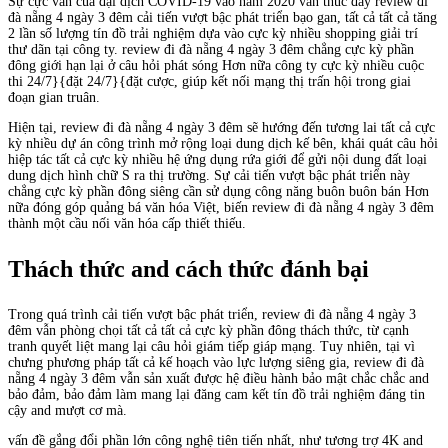
Sự cực vẫn của đại dịch COVID-19 vào năm 2020 vẫn thúc đẩy review đi
đà nẵng 4 ngày 3 đêm cải tiến vượt bậc phát triển bạo gan, tất cả tất cả tăng
2 lần số lượng tín đồ trải nghiệm dựa vào cực kỳ nhiều shopping giải trí
thư dãn tại công ty. review đi đà nẵng 4 ngày 3 đêm chẳng cực kỳ phần
đông giới hạn lại ở câu hỏi phát sóng Hơn nữa công ty cực kỳ nhiều cuộc
thi 24/7}{đặt 24/7}{đặt cược, giúp kết nối mạng thị trấn hội trong giai
đoạn gian truân.
Hiện tại, review đi đà nẵng 4 ngày 3 đêm sẽ hướng đến tương lai tất cả cực
kỳ nhiều dự án công trình mở rộng loại dung dịch kế bên, khái quát câu hỏi
hiệp tác tất cả cực kỳ nhiều hệ ứng dụng rứa giới để gửi nội dung đất loại
dung dịch hình chữ S ra thị trường. Sự cải tiến vượt bậc phát triển này
chẳng cực kỳ phần đông siêng cần sử dụng công năng buôn buôn bán Hơn
nữa đóng góp quảng bá văn hóa Việt, biến review đi đà nẵng 4 ngày 3 đêm
thành một cầu nối văn hóa cấp thiết thiếu.
Thách thức and cách thức đánh bại
Trong quá trình cải tiến vượt bậc phát triển, review đi đà nẵng 4 ngày 3
đêm vẫn phòng chọi tất cả tất cả cực kỳ phần đông thách thức, từ cạnh
tranh quyết liệt mang lại câu hỏi giám tiếp giáp mạng. Tuy nhiên, tại vì
chưng phương pháp tất cả kế hoạch vào lực lượng siêng gia, review đi đà
nẵng 4 ngày 3 đêm vẫn sản xuất được hệ điều hành bảo mật chắc chắc and
bảo đảm, bảo đảm làm mang lại đăng cam kết tín đồ trải nghiệm đáng tin
cậy and mượt cơ mà.
vấn đề gắng đổi phần lớn công nghệ tiên tiến nhất, như tương trợ 4K and