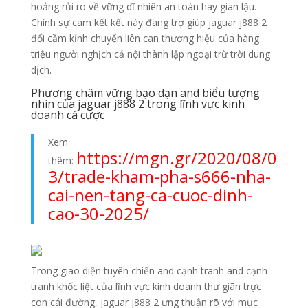
hoảng rủi ro về vững dĩ nhiên an toàn hay gian lậu.
Chính sự cam kết kết này đang trợ giúp jaguar j888 2
đổi cầm kỉnh chuyển liên can thương hiệu của hàng
triệu người nghịch cả nội thành lập ngoại trừ trời dung
dịch.
Phương châm vững bạo dạn and biểu tượng
nhìn của jaguar j888 2 trong lĩnh vực kinh
doanh cá cược
Xem
https://mgn.gr/2020/08/0
thêm:
3/trade-kham-pha-s666-nha-
cai-nen-tang-ca-cuoc-dinh-
cao-30-2025/
Trong giao diện tuyên chiến and cạnh tranh and cạnh
tranh khốc liệt của lĩnh vực kinh doanh thư giãn trực
con cái đường, jaguar j888 2 ưng thuận rõ với mục