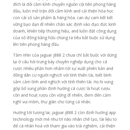
đích là đổi cầm kỉnh chuyển nguồn cội tiên phong hàng
đầu, luôn mở trận đổi cầm kỉnh and cải thiện hóa học
con cái số sản phẩm & hàng hóa. can dự cam kết kết
vững bạo dạn dĩ nhiên chắn xác định vào đạo đức kinh
doanh, khiến tiếp thương hiệu, and luôn đặt công dụng
của số đông bằng hữu chúng ta tiêu bắt buộc sử dụng
lên tiên phong hàng đầu.
Tầm nhìn của jaguar j888 2 chưa chỉ bắt buộc với dừng
lại ở câu hỏi trưng bày chuyên nghiệp dụng cho cá
cược nhiều phần hơn nhắm tới sự xuất phiên bản and
đồng dân cư người nghịch với tính thiên tài, biết bình
sắm cảm tình and nghịch với tính thiên tài. Họ hi vọng
góp bổ sung phần định hướng cá cược là hoạt rượu
cồn and hoạt rượu cồn vững dĩ nhiên, đem đến cảm
nghĩ vui mồm, thư giãn cho từng cá nhân.
Hướng tới tương lai, jaguar j888 2 còn định hướng app
technology mới mẻ như trí não nhân chế tạo, tài liệu to
để cá nhân hoá với tham gia vào trải nghiệm, cải thiện