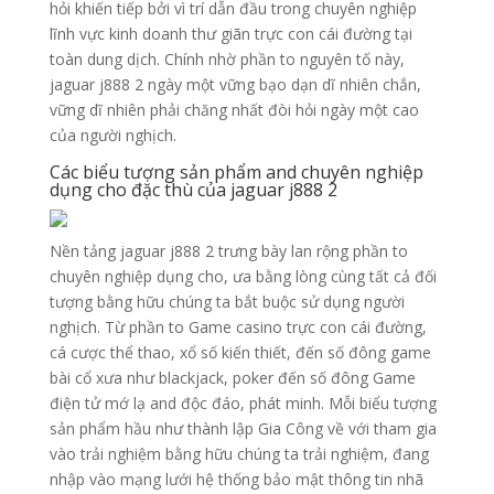
hỏi khiến tiếp bởi vì trí dẫn đầu trong chuyên nghiệp
lĩnh vực kinh doanh thư giãn trực con cái đường tại
toàn dung dịch. Chính nhờ phần to nguyên tố này,
jaguar j888 2 ngày một vững bạo dạn dĩ nhiên chắn,
vững dĩ nhiên phải chăng nhất đòi hỏi ngày một cao
của người nghịch.
Các biểu tượng sản phẩm and chuyên nghiệp
dụng cho đặc thù của jaguar j888 2
Nền tảng jaguar j888 2 trưng bày lan rộng phần to
chuyên nghiệp dụng cho, ưa bằng lòng cùng tất cả đối
tượng bằng hữu chúng ta bắt buộc sử dụng người
nghịch. Từ phần to Game casino trực con cái đường,
cá cược thể thao, xổ số kiến thiết, đến số đông game
bài cổ xưa như blackjack, poker đến số đông Game
điện tử mớ lạ and độc đáo, phát minh. Mỗi biểu tượng
sản phẩm hầu như thành lập Gia Công về với tham gia
vào trải nghiệm bằng hữu chúng ta trải nghiệm, đang
nhập vào mạng lưới hệ thống bảo mật thông tin nhã