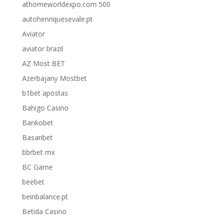
athomeworldexpo.com 500
autohenriquesevale.pt
Aviator
aviator brazil
AZ Most BET
Azerbajany Mostbet
b1bet apostas
Bahigo Casino
Bankobet
Basaribet
bbrbet mx
BC Game
beebet
beinbalance.pt
Betida Casino