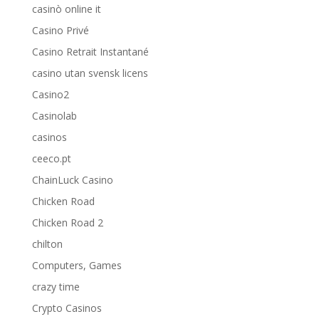
casinò online it
Casino Privé
Casino Retrait Instantané
casino utan svensk licens
Casino2
Casinolab
casinos
ceeco.pt
ChainLuck Casino
Chicken Road
Chicken Road 2
chilton
Computers, Games
crazy time
Crypto Casinos