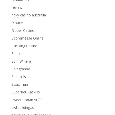
review
ricky casino australia
Rioace
Ripper Casino
Scommesse Online
Slimking Casino
Spiele
Spin Winera
Spingranny
Spinmills
Stoiximan
Superbet Казино
sweet bonanza TR
swtbuilding.pt