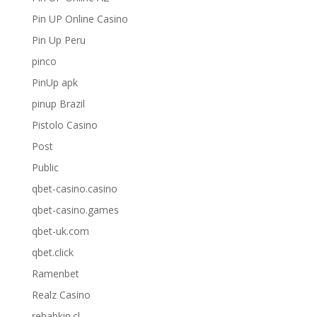
Pin UP Online Casino
Pin Up Peru
pinco
PinUp apk
pinup Brazil
Pistolo Casino
Post
Public
qbet-casino.casino
qbet-casino.games
qbet-uk.com
qbet.click
Ramenbet
Realz Casino
rehabkin.cl