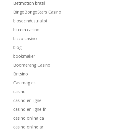
Betmotion brazil
BingoBongoStars Casino
biosecindustrial.pt
bitcoin casino
bizzo casino
blog
bookmaker
Boomerang Casino
Britsino
Cas mag es
casino
casino en ligne
casino en ligne fr
casino onlina ca
casino online ar