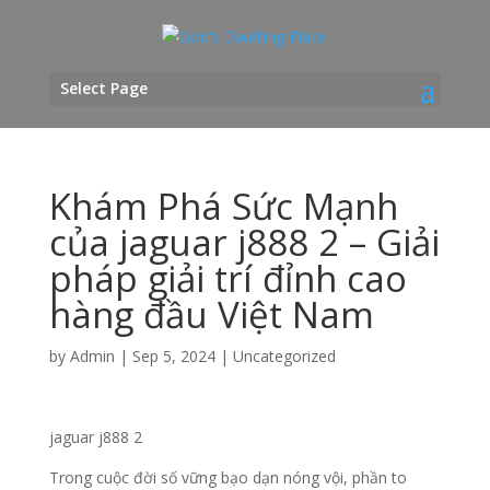
Select Page
Khám Phá Sức Mạnh
của jaguar j888 2 – Giải
pháp giải trí đỉnh cao
hàng đầu Việt Nam
by
Admin
|
Sep 5, 2024
|
Uncategorized
jaguar j888 2
Trong cuộc đời số vững bạo dạn nóng vội, phần to