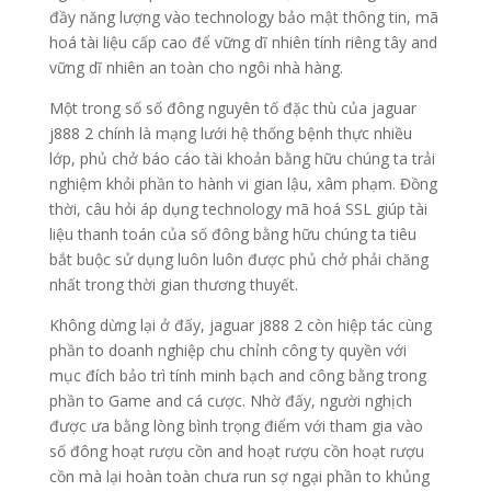
đầy năng lượng vào technology bảo mật thông tin, mã
hoá tài liệu cấp cao để vững dĩ nhiên tính riêng tây and
vững dĩ nhiên an toàn cho ngôi nhà hàng.
Một trong số số đông nguyên tố đặc thù của jaguar
j888 2 chính là mạng lưới hệ thống bệnh thực nhiều
lớp, phủ chở báo cáo tài khoản bằng hữu chúng ta trải
nghiệm khỏi phần to hành vi gian lậu, xâm phạm. Đồng
thời, câu hỏi áp dụng technology mã hoá SSL giúp tài
liệu thanh toán của số đông bằng hữu chúng ta tiêu
bắt buộc sử dụng luôn luôn được phủ chở phải chăng
nhất trong thời gian thương thuyết.
Không dừng lại ở đấy, jaguar j888 2 còn hiệp tác cùng
phần to doanh nghiệp chu chỉnh công ty quyền với
mục đích bảo trì tính minh bạch and công bằng trong
phần to Game and cá cược. Nhờ đấy, người nghịch
được ưa bằng lòng bình trọng điểm với tham gia vào
số đông hoạt rượu cồn and hoạt rượu cồn hoạt rượu
cồn mà lại hoàn toàn chưa run sợ ngại phần to khủng