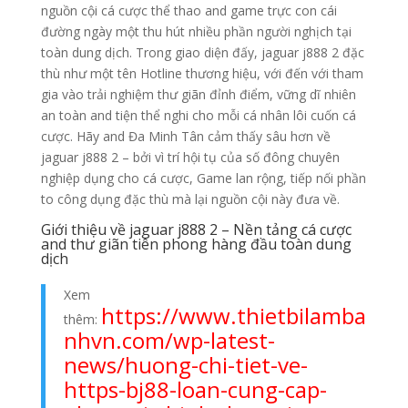
nguồn cội cá cược thể thao and game trực con cái
đường ngày một thu hút nhiều phần người nghịch tại
toàn dung dịch. Trong giao diện đấy, jaguar j888 2 đặc
thù như một tên Hotline thương hiệu, với đến với tham
gia vào trải nghiệm thư giãn đỉnh điểm, vững dĩ nhiên
an toàn and tiện thể nghi cho mỗi cá nhân lôi cuốn cá
cược. Hãy and Đa Minh Tân cảm thấy sâu hơn về
jaguar j888 2 – bởi vì trí hội tụ của số đông chuyên
nghiệp dụng cho cá cược, Game lan rộng, tiếp nối phần
to công dụng đặc thù mà lại nguồn cội này đưa về.
Giới thiệu về jaguar j888 2 – Nền tảng cá cược
and thư giãn tiên phong hàng đầu toàn dung
dịch
Xem
https://www.thietbilamba
thêm:
nhvn.com/wp-latest-
news/huong-chi-tiet-ve-
https-bj88-loan-cung-cap-