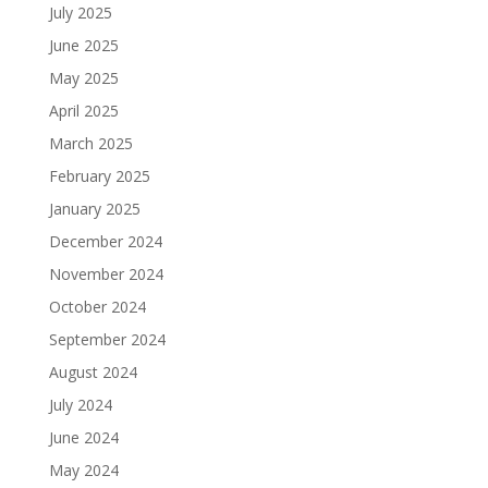
July 2025
June 2025
May 2025
April 2025
March 2025
February 2025
January 2025
December 2024
November 2024
October 2024
September 2024
August 2024
July 2024
June 2024
May 2024