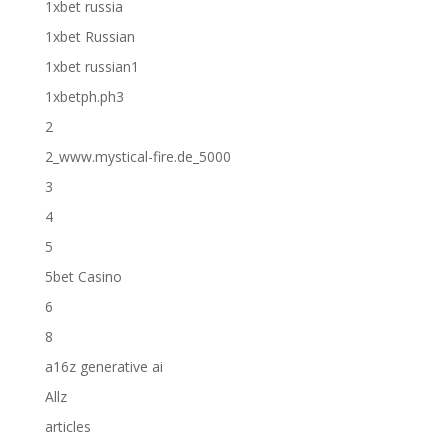
1xbet russia
1xbet Russian
1xbet russian1
1xbetph.ph3
2
2_www.mystical-fire.de_5000
3
4
5
5bet Casino
6
8
a16z generative ai
Allz
articles