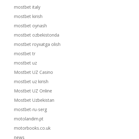
mostbet italy
mostbet kirish
mostbet oynash
mostbet ozbekistonda
mostbet royxatga olish
mostbet tr
mostbet uz
Mostbet UZ Casino
mostbet uz kirish
Mostbet UZ Online
Mostbet Uzbekistan
mostbet-ru-serg
motolandim.pt
motorbooks.co.uk
news