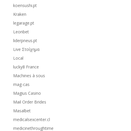
koensushi.pt
Kraken
legarage.pt
Leonbet
liderpneus.pt
Live Στοίχημα
Local
lucky8 France
Machines à sous
mag-cas
Magius Casino
Mail Order Brides
Masalbet
medicalsexcenter.cl
medicinethroughtime