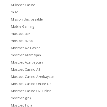
Millioner Casino
misc
Mission Uncrossable
Mobile Gaming
mostbet apk
mostbet az 90
Mostbet AZ Casino
mostbet azerbaijan
Mostbet Azerbaycan
Mostbet Casino AZ
Mostbet Casino Azerbaycan
Mostbet Casino Online UZ
Mostbet Casino UZ Online
mostbet giriş
Mostbet India