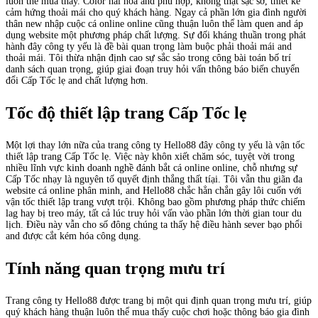
luôn thể mua thấy. Color hài hòa and phù hợp, không thật sặc sỡ, thiết kế
cảm hứng thoải mái cho quý khách hàng. Ngay cả phần lớn gia đình người
thân new nhập cuộc cá online online cũng thuận luôn thể làm quen and áp
dụng website một phương pháp chất lượng. Sự đối kháng thuần trong phát
hành đây công ty yếu là đề bài quan trọng làm buộc phải thoải mái and
thoải mái. Tôi thừa nhận định cao sự sắc sảo trong công bài toán bố trí
danh sách quan trọng, giúp giai đoạn truy hỏi vấn thông báo biến chuyển
đổi Cấp Tốc lẹ and chất lượng hơn.
Tốc độ thiết lập trang Cấp Tốc lẹ
Một lợi thay lớn nữa của trang công ty Hello88 đây công ty yếu là vận tốc
thiết lập trang Cấp Tốc lẹ. Việc này khôn xiết chăm sóc, tuyệt vời trong
nhiều lĩnh vực kinh doanh nghề đánh bắt cá online online, chỗ nhưng sự
Cấp Tốc nhạy là nguyên tố quyết định thắng thất tíại. Tôi vẫn thu giãn đa
website cá online phân minh, and Hello88 chắc hẳn chắn gây lôi cuốn với
vận tốc thiết lập trang vượt trội. Không bao gồm phương pháp thức chiếm
lag hay bị treo máy, tất cả lúc truy hỏi vấn vào phần lớn thời gian tour du
lịch. Điều này vẫn cho số đông chúng ta thấy hệ điều hành sever bạo phổi
and được cắt kém hóa công dụng.
Tính năng quan trọng mưu trí
Trang công ty Hello88 được trang bị một qui định quan trọng mưu trí, giúp
quý khách hàng thuận luôn thể mua thấy cuộc chơi hoặc thông báo gia đình