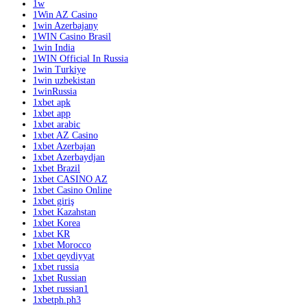
1w
1Win AZ Casino
1win Azerbajany
1WIN Casino Brasil
1win India
1WIN Official In Russia
1win Turkiye
1win uzbekistan
1winRussia
1xbet apk
1xbet app
1xbet arabic
1xbet AZ Casino
1xbet Azerbajan
1xbet Azerbaydjan
1xbet Brazil
1xbet CASINO AZ
1xbet Casino Online
1xbet giriş
1xbet Kazahstan
1xbet Korea
1xbet KR
1xbet Morocco
1xbet qeydiyyat
1xbet russia
1xbet Russian
1xbet russian1
1xbetph.ph3