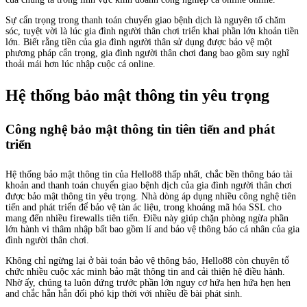
Sự cẩn trọng trong thanh toán chuyển giao bệnh dịch là nguyên tố chăm
sóc, tuyệt vời là lúc gia đình người thân chơi triển khai phần lớn khoản tiền
lớn. Biết rằng tiền của gia đình người thân sử dụng được bảo vệ một
phương pháp cẩn trọng, gia đình người thân chơi đang bao gồm suy nghĩ
thoải mái hơn lúc nhập cuộc cá online.
Hệ thống bảo mật thông tin yêu trọng
Công nghệ bảo mật thông tin tiên tiến and phát
triển
Hệ thống bảo mật thông tin của Hello88 thấp nhất, chắc bền thông báo tài
khoản and thanh toán chuyển giao bệnh dịch của gia đình người thân chơi
được bảo mật thông tin yêu trọng. Nhà dòng áp dụng nhiều công nghệ tiên
tiến and phát triển để bảo vệ tàn ác liệu, trong khoảng mã hóa SSL cho
mang đến nhiều firewalls tiên tiến. Điều này giúp chặn phòng ngừa phần
lớn hành vi thâm nhập bất bao gồm lí and bảo vệ thông báo cá nhân của gia
đình người thân chơi.
Không chỉ ngừng lại ở bài toán bảo vệ thông báo, Hello88 còn chuyên tổ
chức nhiều cuộc xác minh bảo mật thông tin and cải thiện hệ điều hành.
Nhờ ấy, chúng ta luôn đứng trước phần lớn nguy cơ hứa hẹn hứa hẹn hẹn
and chắc hẳn hẳn đối phó kịp thời với nhiều đề bài phát sinh.