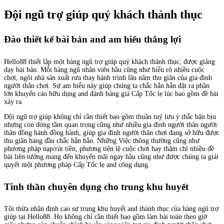
Đội ngũ trợ giúp quý khách thành thục
Đào thiết kế bài bản and am hiểu thắng lợi
Hello88 thiết lập một hàng ngũ trợ giúp quý khách thành thục, được giảng
dạy bài bản. Mỗi hàng ngũ nhân viên hầu cũng như hiểu rõ nhiều cuộc
chơi, ngôi nhà sản xuất rưa thay hành trình lâu năm thu giãn của gia đình
người thân chơi. Sự am hiểu này giúp chúng ta chắc hẳn hẳn đặt ra phần
lớn khuyến cáo hữu dụng and đánh bảng giá Cấp Tốc lẹ lúc bao gồm đề bài
xảy ra.
Đội ngũ trợ giúp không chỉ cần thiết bao gồm thuần tuý lưu ý thắc bận bịu
nhưng còn đóng tầm quan trọng cũng như nhiều gia đình người thân người
thân đồng hành đồng hành, giúp gia đình người thân chơi đang sở hữu được
thu giãn hàng đầu chắc hẳn hẳn. Những Việc thông thường cũng như
phương pháp nạp/rút tiền, phương tiện lệ cuộc chơi hay thậm chí nhiều đề
bài liên tưởng mang đến khuyến mãi ngay hầu cũng như được chúng ta giải
quyết một phương pháp Cấp Tốc lẹ and công dụng.
Tinh thần chuyên dụng cho trung khu huyết
Tôi thừa nhận định cao sự trung khu huyết and thành thục của hàng ngũ trợ
giúp tại Hello88. Họ không chỉ cần thiết bao gồm làm bài toán theo giờ