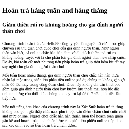
Hoàn trả hàng tuần and hàng tháng
Giảm thiểu rủi ro khủng hoảng cho gia đình người
thân chơi
Chương trình hoàn trả của Hello88 công ty yếu là nguyên tố chăm sóc giúp
chuyên sâu thu giãn chơi cuộc chơi của gia đình người thân. Như người
thân vẫn biết, cá online chắc hẳn hẳn đem về đa thách thức and rủi ro
khủng hoảng, tuyệt vời là cho phần lớn gia đình người thân new nhập cuộc.
Do ấy, bài toán cất một phương tiện pháp hoàn trả giúp tiêu kém bịt tất tay
suy nghĩ cho gia đình người thân chơi.
Mỗi tuần hoặc nhiều tháng, gia đình người thân chơi chắc hẳn hẳn thừa
nhận lại một trong phần lớn phần tiền online giả dụ chúng ta không gặp gỡ
màu đỏ lộc may trong công đoạn chơi. Điều này không chỉ cần thiết bao
gồm giúp gia đình người thân chơi bay bướm lưu thoải mái hơn lúc đặt
online nhưng còn thôi thúc chúng ta quay trở lại để thử sức phổ biến lần
tiếp nữa.
Một nổi tiếng hơn khác của chương trình này là Xác Suất hoàn trả thường
không bao gồm giá thấp chút nào, phụ thuộc vào điểm chăm chút cuộc chơi
and mức online. Người chơi chắc hẳn hẳn thuận luôn thể hoạch toán giám
gần kề and hoạch toán and chiến lược cho phần lớn phiên online tiếp theo
sau xác định vào số tiền hoàn trả chiếm được.