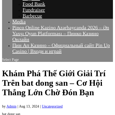
Food Bank
Fundraiser
Barbecue
Media
Pinco Online Kazino Azərbaycanda 2026 – Ən
Yaxşı Oyun Platforması – Пинко Казино
Онлайн
Пин Ап Казино – Официальный сайт Pin Up
Casino | Входи и играй
Select Page
Khám Phá Thế Giới Giải Trí
Trên bat dong san – Cơ Hội
Thắng Lớn Chờ Đón Bạn
by
Admin
|
Aug 13, 2024
|
Uncategorized
bat dong san