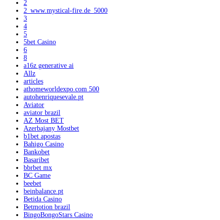
2
2_www.mystical-fire.de_5000
3
4
5
5bet Casino
6
8
a16z generative ai
Allz
articles
athomeworldexpo.com 500
autohenriquesevale.pt
Aviator
aviator brazil
AZ Most BET
Azerbajany Mostbet
b1bet apostas
Bahigo Casino
Bankobet
Basaribet
bbrbet mx
BC Game
beebet
beinbalance.pt
Betida Casino
Betmotion brazil
BingoBongoStars Casino