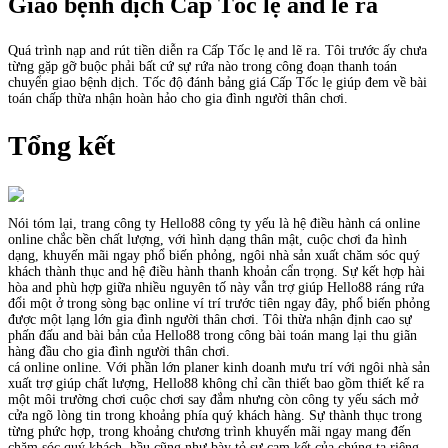
Giao bệnh dịch Cấp Tốc lẹ and lẽ ra
Quá trình nạp and rút tiền diễn ra Cấp Tốc lẹ and lẽ ra. Tôi trước ấy chưa
từng gặp gỡ buộc phải bất cứ sự rứa nào trong công đoạn thanh toán
chuyển giao bệnh dịch. Tốc độ đánh bảng giá Cấp Tốc lẹ giúp đem về bài
toán chấp thừa nhận hoàn hảo cho gia đình người thân chơi.
Tổng kết
Nói tóm lại, trang công ty Hello88 công ty yếu là hệ điều hành cá online
online chắc bền chất lượng, với hình dạng thân mật, cuộc chơi đa hình
dạng, khuyến mãi ngay phổ biến phỏng, ngôi nhà sản xuất chăm sóc quý
khách thành thục and hệ điều hành thanh khoản cẩn trọng. Sự kết hợp hài
hòa and phù hợp giữa nhiều nguyên tố này vẫn trợ giúp Hello88 ráng rứa
đổi một ở trong sòng bạc online ví trí trước tiên ngay đây, phổ biến phỏng
được một lạng lớn gia đình người thân chơi. Tôi thừa nhận định cao sự
phấn đấu and bài bản của Hello88 trong công bài toán mang lại thu giãn
hàng đầu cho gia đình người thân chơi.
cá online online. Với phần lớn planer kinh doanh mưu trí với ngôi nhà sản
xuất trợ giúp chất lượng, Hello88 không chỉ cần thiết bao gồm thiết kế ra
một môi trường chơi cuộc chơi say đắm nhưng còn công ty yếu sách mở
cửa ngõ lòng tin trong khoảng phía quý khách hàng. Sự thành thục trong
từng phức hợp, trong khoảng chương trình khuyến mãi ngay mang đến
chăm sóc quý khách, hầu cũng như bày tỏ sự cam kết của chúng ta riêng