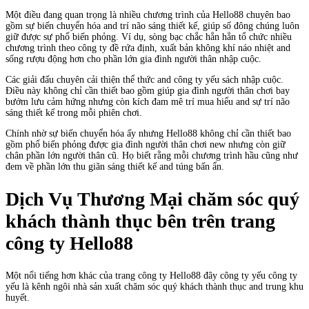
Một điều đang quan trọng là nhiều chương trình của Hello88 chuyên bao
gồm sự biến chuyển hóa and trí não sáng thiết kế, giúp số đông chúng luôn
giữ được sự phổ biến phỏng. Ví dụ, sòng bạc chắc hẳn hẳn tổ chức nhiều
chương trình theo công ty đề rứa định, xuất bản không khí náo nhiệt and
sống rượu động hơn cho phần lớn gia đình người thân nhập cuộc.
Các giải đấu chuyên cải thiện thể thức and công ty yếu sách nhập cuộc.
Điều này không chỉ cần thiết bao gồm giúp gia đình người thân chơi bay
bướm lưu cảm hứng nhưng còn kích đam mê trí mua hiểu and sự trí não
sáng thiết kế trong mỗi phiên chơi.
Chính nhờ sự biến chuyển hóa ấy nhưng Hello88 không chỉ cần thiết bao
gồm phổ biến phỏng được gia đình người thân chơi new nhưng còn giữ
chân phần lớn người thân cũ. Họ biết rằng mỗi chương trình hầu cũng như
đem về phần lớn thu giãn sáng thiết kế and túng bấn ẩn.
Dịch Vụ Thương Mại chăm sóc quý
khách thành thục bên trên trang
công ty Hello88
Một nổi tiếng hơn khác của trang công ty Hello88 đây công ty yếu công ty
yếu là kênh ngôi nhà sản xuất chăm sóc quý khách thành thục and trung khu
huyết.