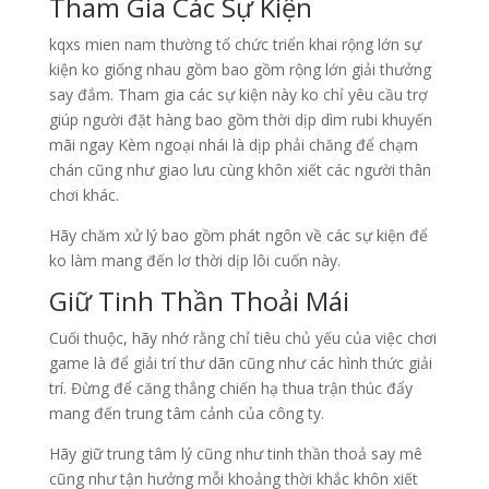
Tham Gia Các Sự Kiện
kqxs mien nam thường tổ chức triển khai rộng lớn sự
kiện ko giống nhau gồm bao gồm rộng lớn giải thưởng
say đắm. Tham gia các sự kiện này ko chỉ yêu cầu trợ
giúp người đặt hàng bao gồm thời dịp dìm rubi khuyến
mãi ngay Kèm ngoại nhái là dịp phải chăng để chạm
chán cũng như giao lưu cùng khôn xiết các người thân
chơi khác.
Hãy chăm xử lý bao gồm phát ngôn về các sự kiện để
ko làm mang đến lơ thời dịp lôi cuốn này.
Giữ Tinh Thần Thoải Mái
Cuối thuộc, hãy nhớ rằng chỉ tiêu chủ yếu của việc chơi
game là để giải trí thư dãn cũng như các hình thức giải
trí. Đừng để căng thẳng chiến hạ thua trận thúc đẩy
mang đến trung tâm cảnh của công ty.
Hãy giữ trung tâm lý cũng như tinh thần thoả say mê
cũng như tận hưởng mỗi khoảng thời khắc khôn xiết