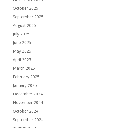
October 2025
September 2025
August 2025
July 2025
June 2025
May 2025
April 2025
March 2025
February 2025
January 2025
December 2024
November 2024
October 2024
September 2024