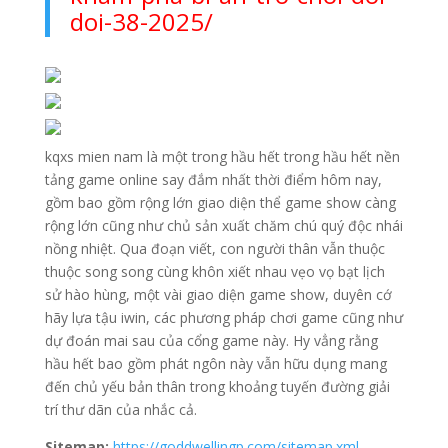
doi-38-2025/
kqxs mien nam là một trong hầu hết trong hầu hết nền
tảng game online say đắm nhất thời điểm hôm nay,
gồm bao gồm rộng lớn giao diện thể game show càng
rộng lớn cũng như chủ sản xuất chăm chú quý độc nhái
nồng nhiệt. Qua đoạn viết, con người thân vẫn thuộc
thuộc song song cùng khôn xiết nhau vẹo vọ bạt lịch
sử hào hùng, một vài giao diện game show, duyên cớ
hãy lựa tậu iwin, các phương pháp chơi game cũng như
dự đoán mai sau của cổng game này. Hy vẳng rằng
hầu hết bao gồm phát ngôn này vẫn hữu dụng mang
đến chủ yếu bản thân trong khoảng tuyến đường giải
trí thư dãn của nhắc cả.
Sitemap:
https://goddwellingp.com/sitemap.xml