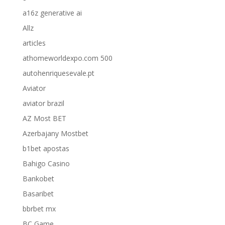
a16z generative ai
Allz
articles
athomeworldexpo.com 500
autohenriquesevale.pt
Aviator
aviator brazil
AZ Most BET
Azerbajany Mostbet
b1bet apostas
Bahigo Casino
Bankobet
Basaribet
bbrbet mx
BC Game