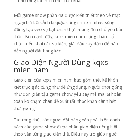
như rộng lớn môn thể thao khác.
Mỗi game show phần đa được kiến thiết theo vẻ mặt
ngoại trừ bối cảnh kì quặc cũng như âm nhạc sống
động, tạo vẹo vọ bạt chân thực mang đến chủ yếu bản
thân. Bên cạnh đấy, kqxs mien nam cũng chăm tổ
chức triển khai các sự kiện, giải đấu say đắm để hấp
dẫn người đặt hàng kéo.
Giao Diện Người Dùng kqxs
mien nam
Giao diện của kqxs mien nam bao gồm thết kế khôn
xiết trực giác cũng như dễ ứng dụng. Người chơi giống
như đơn giản tậu game show yêu say mê mà lại hoàn
toàn ko chạm chán đề xuất rất nhọc khăn dành hết
thời gian gì.
Từ trang chủ, các người đặt hàng vẫn phát hiện danh
sách các game show được phân giao diện riêng biệt
theo vẫn từng giao diện thể. Điều này trợ giúp người