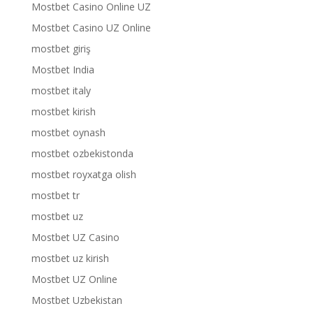
Mostbet Casino Online UZ
Mostbet Casino UZ Online
mostbet giriş
Mostbet India
mostbet italy
mostbet kirish
mostbet oynash
mostbet ozbekistonda
mostbet royxatga olish
mostbet tr
mostbet uz
Mostbet UZ Casino
mostbet uz kirish
Mostbet UZ Online
Mostbet Uzbekistan