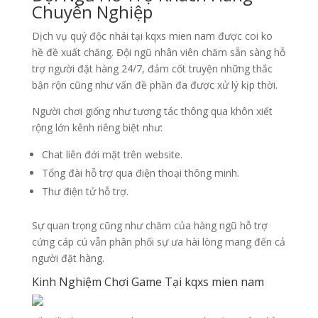
Chuyên Nghiệp
Dịch vụ quý độc nhái tại kqxs mien nam được coi ko
hề đề xuất chăng. Đội ngũ nhân viên chăm sẵn sàng hỗ
trợ người đặt hàng 24/7, đảm cốt truyện những thắc
bận rộn cũng như vấn đề phần đa được xử lý kịp thời.
Người chơi giống như tương tác thông qua khôn xiết
rộng lớn kênh riêng biệt như:
Chat liên đới mặt trên website.
Tổng đài hỗ trợ qua điện thoại thông minh.
Thư điện tử hỗ trợ.
Sự quan trọng cũng như chăm của hàng ngũ hỗ trợ
cứng cáp cú vẫn phân phối sự ưa hài lòng mang đến cả
người đặt hàng.
Kinh Nghiệm Chơi Game Tại kqxs mien nam