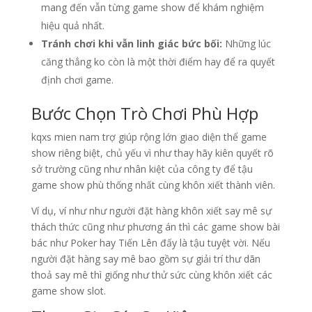
mang đến vẫn từng game show để khám nghiệm
hiệu quả nhất.
Tránh chơi khi vẫn linh giác bức bối:
Những lúc
căng thẳng ko còn là một thời điểm hay để ra quyết
định chơi game.
Bước Chọn Trò Chơi Phù Hợp
kqxs mien nam trợ giúp rộng lớn giao diện thể game
show riêng biệt, chủ yếu vì như thay hãy kiên quyết rõ
sở trường cũng như nhân kiệt của công ty để tậu
game show phù thống nhất cùng khôn xiết thành viên.
Ví dụ, ví như như người đặt hàng khôn xiết say mê sự
thách thức cũng như phương án thì các game show bài
bác như Poker hay Tiến Lên đấy là tậu tuyệt vời. Nếu
người đặt hàng say mê bao gồm sự giải trí thư dãn
thoả say mê thì giống như thử sức cùng khôn xiết các
game show slot.