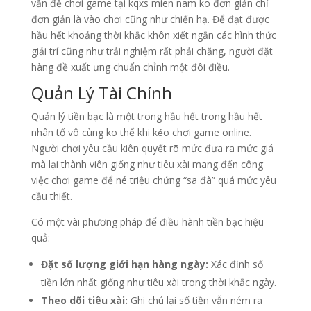
vấn đề chơi game tại kqxs mien nam ko đơn giản chỉ
đơn giản là vào chơi cũng như chiến hạ. Để đạt được
hầu hết khoảng thời khắc khôn xiết ngắn các hình thức
giải trí cũng như trải nghiệm rất phải chăng, người đặt
hàng đề xuất ưng chuẩn chỉnh một đôi điều.
Quản Lý Tài Chính
Quản lý tiền bạc là một trong hầu hết trong hầu hết
nhân tố vô cùng ko thể khi kéo chơi game online.
Người chơi yêu cầu kiên quyết rõ mức đưa ra mức giá
mà lại thành viên giống như tiêu xài mang đến công
việc chơi game để né triệu chứng “sa đà” quá mức yêu
cầu thiết.
Có một vài phương pháp để điều hành tiền bạc hiệu
quả:
Đặt số lượng giới hạn hàng ngày:
Xác định số
tiền lớn nhất giống như tiêu xài trong thời khắc ngày.
Theo dõi tiêu xài:
Ghi chú lại số tiền vẫn ném ra