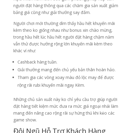
người đặt hàng thông qua các chăm gia sản xuất giảm
bảng giá cũng như giải thưởng say đắm.
Người chơi mới thường dìm thấy hầu hết khuyến mãi
kèm theo ko giống nhau như bonus xin chào mừng,
trong hầu hết lúc hầu hết người đặt hàng chậm năm
vẫn thử được hưởng rộng lớn khuyến mãi kèm theo
khác ví như:
Cashback hàng tuần.
Giải thưởng mang đến chủ yếu bản thân hoàn hảo.
Tham gia các vòng xoay màu đỏ lộc may để được
rộng rãi rubi khuyến mãi ngay Kèm.
Những chủ sản xuất này ko chỉ yêu cầu trợ giúp người
đặt hàng tiết kiệm mức đưa ra mức giá ngoại nhái làm
mang đến nâng cao rộng rãi sự hứng thú khi kéo các
game show.
Đội Ngũ Hỗ Trợ Khách Hàng