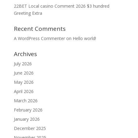
22BET Local casino Comment 2026 $3 hundred
Greeting Extra
Recent Comments
A WordPress Commenter
on
Hello world!
Archives
July 2026
June 2026
May 2026
April 2026
March 2026
February 2026
January 2026
December 2025
November 2025