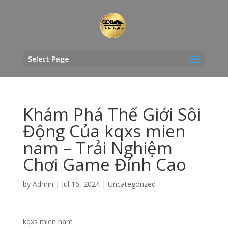
Select Page
Khám Phá Thế Giới Sôi
Động Của kqxs mien
nam – Trải Nghiệm
Chơi Game Đỉnh Cao
by
Admin
|
Jul 16, 2024
|
Uncategorized
kqxs mien nam