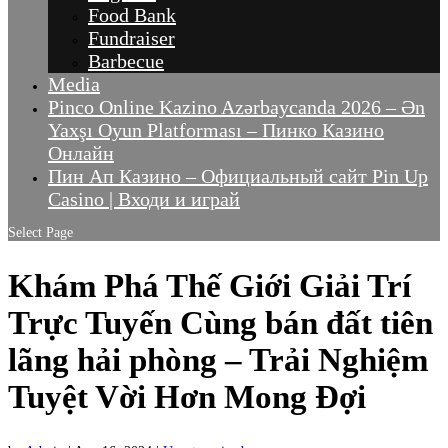
Food Bank
Fundraiser
Barbecue
Media
Pinco Online Kazino Azərbaycanda 2026 – Ən
Yaxşı Oyun Platforması – Пинко Казино
Онлайн
Пин Ап Казино – Официальный сайт Pin Up
Casino | Входи и играй
Select Page
Khám Phá Thế Giới Giải Trí
Trực Tuyến Cùng bán đất tiên
lãng hải phòng – Trải Nghiệm
Tuyệt Vời Hơn Mong Đợi