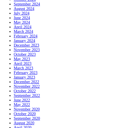
September 2024
August 2024
July 2024
June 2024
May 2024
April 2024
March 2024
February 2024
January 2024
December 2023
November 2023
October 2023
May 2023
April 2023
March 2023
February 2023
January 2023
December 2022
November 2022
October 2022
September 2022
June 2022
May 2022
November 2020
October 2020
September 2020
August 2020
April 2020