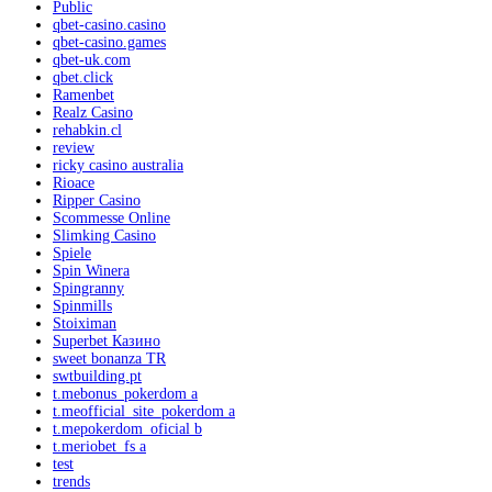
Public
qbet-casino.casino
qbet-casino.games
qbet-uk.com
qbet.click
Ramenbet
Realz Casino
rehabkin.cl
review
ricky casino australia
Rioace
Ripper Casino
Scommesse Online
Slimking Casino
Spiele
Spin Winera
Spingranny
Spinmills
Stoiximan
Superbet Казино
sweet bonanza TR
swtbuilding.pt
t.mebonus_pokerdom a
t.meofficial_site_pokerdom a
t.mepokerdom_oficial b
t.meriobet_fs a
test
trends