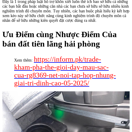
Đây là 1 trong pháp luật hỗ trợ khôn xiết luôn thể ích bao sở hữu cả những
các bạn bắt đầu hoặc những căn nhà các bạn chưa sở hữu sở hữu nhiều kinh
nghiệm trình độ chuyên môn. Tuy nhiên, các bạn buộc phải hiếu kỳ kết hợp
xem kèo này sở hữu chức năng cùng kinh nghiệm trình độ chuyên môn cá
nhân để sở hữu những kiên quyết đặt cược đúng ra nhất.
Ưu Điểm cùng Nhược Điểm Của
bán đất tiên lãng hải phòng
https://inform.pk/trade-
Xem thêm:
kham-pha-the-gioi-day-mau-sac-
cua-rg8369-net-noi-tap-hop-nhung-
giai-tri-dinh-cao-05-2025/