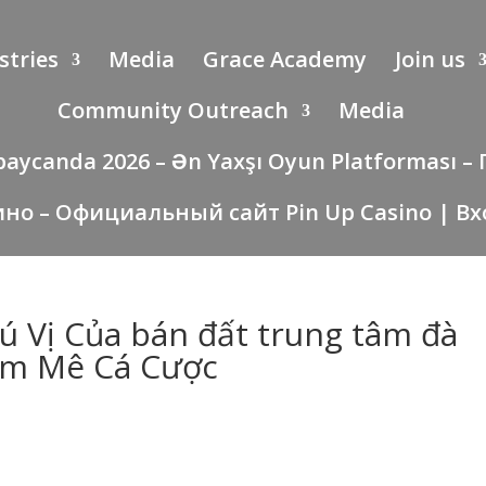
stries
Media
Grace Academy
Join us
Community Outreach
Media
rbaycanda 2026 – Ən Yaxşı Oyun Platforması
ино – Официальный сайт Pin Up Casino | Вх
ú Vị Của bán đất trung tâm đà
am Mê Cá Cược