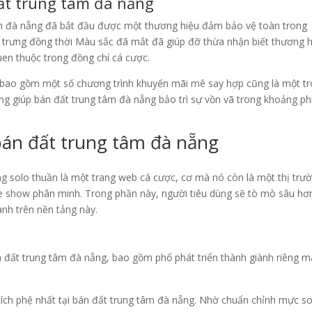
ất trung tâm đà nẵng
tâm đà nẵng đã bắt đầu được một thương hiệu đảm bảo vệ toàn trong
 trưng đồng thời Màu sắc đã mắt đã giúp đỡ thừa nhận biết thương 
quen thuộc trong đồng chí cá cược.
t bao gồm một số chương trình khuyến mãi mê say hợp cũng là một t
g giúp bán đất trung tâm đà nẵng bảo trì sự vồn vã trong khoảng ph
 bán đất trung tâm đà nẵng
g solo thuần là một trang web cá cược, cơ mà nó còn là một thị trư
me show phân minh. Trong phần này, người tiêu dùng sẽ tò mò sâu hơ
nh trên nền tảng này.
án đất trung tâm đà nẵng, bao gồm phổ phát triển thành giành riêng 
tích phệ nhất tại bán đất trung tâm đà nẵng. Nhờ chuẩn chỉnh mực so