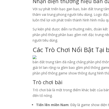
Nhận diện thương hiệu bán đ
Với sự phát triển bạo gan bạo, bán đất trung 
thâm vai trung phong người tiêu dùng. Logo đặc
luôn thể lợi với phát triển thành hình hình mẫu 
Sự kiện phệ được diễn ra thường niên, đoàn kế
phần phổ thông phần bao gồm nét đặc trưng riên
người tiêu dùng.
Các Trò Chơi Nổi Bật Tại
bán đất trung tâm đà nẵng chẳng phần phổ thôn
giải trí lan rộng ra gồm bao gồm phổ thông ga
phần phổ thông game show thông dụng hình thà
Trò chơi bài
Trò chơi bài là một trong điểm khác biệt của b
đến tổ nóng.
Tiến lên miền Nam
: Đây là game show diện 