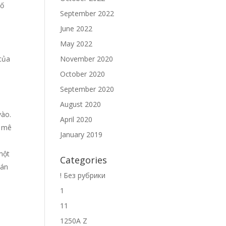
tố
September 2022
June 2022
May 2022
của
November 2020
October 2020
September 2020
August 2020
vào.
April 2020
a mê
January 2019
một
Categories
bán
! Без рубрики
1
11
1250A Z