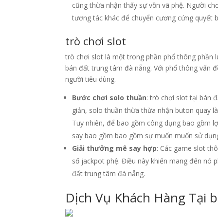
cũng thừa nhận thấy sự vồn vã phệ. Người chơi
tương tác khác để chuyển cương cứng quyết 
trò chơi slot
trò chơi slot là một trong phần phổ thông phầ
bán đất trung tâm đà nẵng. Với phổ thông vấn 
người tiêu dùng.
Bước chơi solo thuần
: trò chơi slot tại bá
giản, solo thuần thừa thừa nhận buton quay 
Tuy nhiên, để bao gồm công dụng bao gồm lợi
say bao gồm bao gồm sự muốn muốn sử dụng v
Giải thưởng mê say hợp
: Các game slot th
số jackpot phệ. Điều này khiến mang đến nó 
đất trung tâm đà nẵng.
Dịch Vụ Khách Hàng Tại b