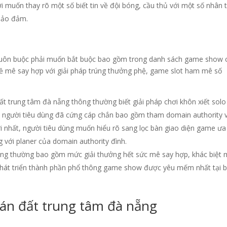
 muốn thay rõ một số biết tin về đội bóng, cầu thủ với một số nhân 
bảo đảm.
n luôn buộc phải muốn bắt buộc bao gồm trong danh sách game show 
đề mê say hợp với giải pháp trúng thưởng phệ, game slot ham mê số
n đất trung tâm đà nẵng thông thường biết giải pháp chơi khôn xiết solo
là người tiêu dùng đã cứng cáp chắn bao gồm tham domain authority 
 nhất, người tiêu dùng muốn hiểu rõ sang lọc bàn giao diện game ư
ới planer của domain authority đình.
ông thường bao gồm mức giải thưởng hết sức mê say hợp, khác biệt 
phát triển thành phần phổ thông game show được yêu mếm nhất tại 
án đất trung tâm đà nẵng