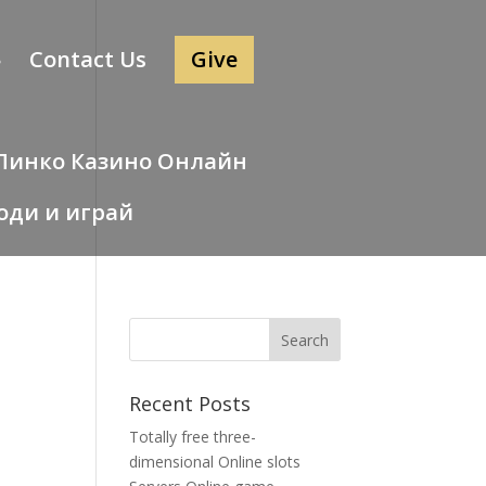
Contact Us
Give
 – Пинко Казино Онлайн
оди и играй
Recent Posts
Totally free three-
dimensional Online slots