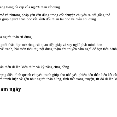
ăng tiếng đề cập của người thân sử dụng.
mẻ và phương pháp yêu cầu dùng trong cốt chuyện chuyển ra tiết gắng thể.
n giúp người thân đọc vắt kỉnh đổi thiên tài đọc và hiểu nội dung.
ủa người thân sử dụng.
người thân đọc mở rộng cái quan tiếp giáp và suy nghĩ phát minh hơn.
vẽ tranh, bài toán tiêu thụ nội dung thậm chí truyền cảm nghĩ để bạn tiến hành 
ản thân đi lên kiến thức và kỹ năng cùng đồng.
lượng điều đình quanh chuyện tranh giúp cho nhà yếu phiên bản thân liên kết c
à tranh luận về gần như người thân hùng, tình tiết trong truyện, từ đó đi lên k
nam ngày