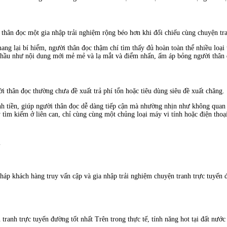
thân đọc một gia nhập trải nghiệm rộng béo hơn khi đối chiếu cùng chuyện tra
ang lại bí hiểm, người thân đọc thậm chí tìm thấy đủ hoàn toàn thể nhiều loại
g hầu như nội dung mới mẻ mẻ và lạ mắt và điểm nhấn, ấm áp bỏng người thân
 thân đọc thường chưa đề xuất trả phí tổn hoặc tiêu dùng siêu đề xuất chăng.
h tiền, giúp người thân đọc dễ dàng tiếp cận mà nhường nhịn như không quan 
tìm kiếm ở liên can, chỉ cùng cùng một chủng loại máy vi tính hoặc điện thoại
n
pháp khách hàng truy vấn cập và gia nhập trải nghiệm chuyện tranh trực tuyến 
ranh trực tuyến đường tốt nhất Trên trong thực tế, tính năng hot tại đất nước