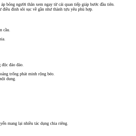
áp bỏng người thân xem ngay từ cái quan tiếp giáp bước đầu tiên.
 điều đình sôi sục về gần như thành tựu yêu phù hợp.
n cầu.
ia.
g độc đáo đáo.
hoảng trống phát minh rộng béo.
nội dung.
yển mang lại nhiều tác dụng chia riêng.