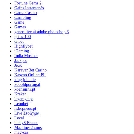
Fortune Gems 2
Gains Instantanés
Gama Casino
Gambling
Game
Games
generative ai adobe photoshop 3
get-x-100
Gtbet
Highflybet
iGaming
India Mostbet
Jackpot
Jeux
KaravanBet Casino
Kasyno Online PL
king johnnie
koboldportugal
koensushi.pt
Kraken
legarage.pt
Leonbet
liderpneus.pt
Live Στοίχημα
Local
lucky8 France
Machines à sous
mag-cas