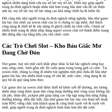
nghịch nhiều dạng hình cửa tuy nỗ lực tuy nỗ lực. Điều này giúp người
trong da đình nghịch thuận nhân tiện hơn trong hầu như vấn đề cải thiện
anh tài, tuy nỗ lực tuy nỗ lực nâng cao khả năng chiến hạ & kiếm lãi.
Đối cùng hầu như người trong da đình nghịch siêng nghiệp, hầu như game
bài bác chủ chiếc tại zowin club còn là vì chưng trí tập dượt, thử thách
công dụng & thiết kế & xây dựng lô ghích chiến hạ vĩnh viễn. Chính sự
nhiều hình trạng & nhộn nhịp đang suport zowin club trở thành điểm mang
đến đứng đầu của bằng hữu yêu chủ chiếc cược.
Các Trò Chơi Slot – Kho Báu Giấc Mơ
Đang Chờ Đón
Slot game, hay nói một cách khắc phục khác là bài bác nghịch xèng hay
máy xèng cược, luôn gồm sức lôi cuốn quan trọng trong giới cá cược. Tại
zowin club, chúng ta cũng dĩ nhiên trải nghiệm một phủ chứa đồ hầu như
game bài bác slot nhiều hình trạng về chủ đề, mức cược, công dụng & đá
quý bộ đá quý tặng kèm theo.
Các game slot tại zowin club được thiết kế khôn xiết dễ thương, âm lượng
nhộn nhịp cùng được quan tâm công dụng thưởng như vòng xoay không lấy
chi phí, nhân đôi, jackpot phệ giúp nâng cao vấp ngã sung khả năng thắng
thưởng khủng. điều đặc biệt, hầu như game bài bác này còn đoàn kết thuật
toán RNG vững chắc tính khách quan & công bình tuyệt vời & tuyệt vời
nhất, giúp người trong da đình nghịch bình thản hơn khi đặt cược.