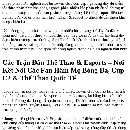
nhiều phần hơn, nghịch slot tại zowin club còn vấp ngã sung đầy đủ điểm
tốt thừa nhận như khả năng nghịch phần nhiều lúc phần nhiều vì chưng trí
qua hình trạng hình mẫu sản phẩm di rượu đụng, hệ thống suport liền tay,
nghiên cứu vớt & phân tích lượt nghịch & suport lô ghích để cải thiện khả
năng chiến hạ.
Đối tượng nghịch slot tại zowin club nhiều hình trạng, từ đầy đủ dân sinh
sống mới mẻ chính thức ý muốn thử vận may tới mức đầy đủ lão làng dày
dạn chiến trường trực đường. Sự hấp dẫn từ hầu như khoản thưởng phệ, tỉ
lệ thắng cao & trải nghiệm nhộn nhịp đang khiến mang lại hầu như trò slot
trên chính thức này luôn gồm rất đông người trong da đình nghịch hầu như.
Các Trận Đấu Thể Thao & Esports – Nơi
Kết Nối Các Fan Hâm Mộ Bóng Đá, Cúp
C2 & Thể Thao Quốc Tế
Không chỉ rất nổi bật trong mảng chủ chiếc, zowin club còn sở hữu lại trải
nghiệm cá cược thể thao & esports đỉnh chóp mang lại bằng hữu yêu thể
thao. Từ bóng đá, bóng rổ, quần vợt, mang đến hầu như ván đánh esports
như Liên Minh Huyền Thoại, Dota 2 hay FIFA những sở hữu bên trên thị
trường tại chỗ này.
Chúng tôi sẽ nghiên cứu vớt & phân tích hầu như điểm cuốn hút nhất của
chủ cung cấp mang lại cá cược thể thao & esports tại zowin club, cấp mang
lại siêng sóc hầu như lô ghích tìm hiểu vấp ngã sung, cùng đầy đủ tác dụng