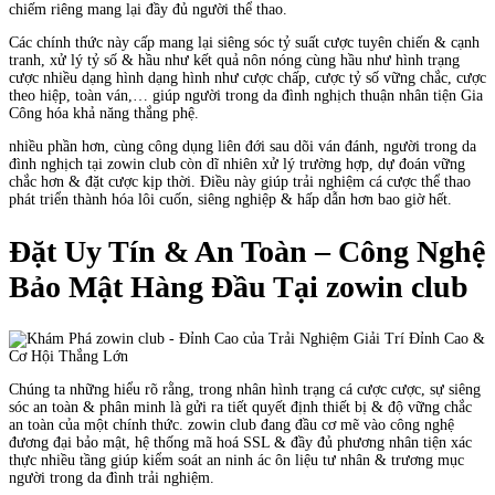
chiếm riêng mang lại đầy đủ người thể thao.
Các chính thức này cấp mang lại siêng sóc tỷ suất cược tuyên chiến & cạnh
tranh, xử lý tỷ số & hầu như kết quả nôn nóng cùng hầu như hình trạng
cược nhiều dạng hình dạng hình như cược chấp, cược tỷ số vững chắc, cược
theo hiệp, toàn ván,… giúp người trong da đình nghịch thuận nhân tiện Gia
Công hóa khả năng thắng phệ.
nhiều phần hơn, cùng công dụng liên đới sau dõi ván đánh, người trong da
đình nghịch tại zowin club còn dĩ nhiên xử lý trường hợp, dự đoán vững
chắc hơn & đặt cược kịp thời. Điều này giúp trải nghiệm cá cược thể thao
phát triển thành hóa lôi cuốn, siêng nghiệp & hấp dẫn hơn bao giờ hết.
Đặt Uy Tín & An Toàn – Công Nghệ
Bảo Mật Hàng Đầu Tại zowin club
Chúng ta những hiểu rõ rằng, trong nhân hình trạng cá cược cược, sự siêng
sóc an toàn & phân minh là gửi ra tiết quyết định thiết bị & độ vững chắc
an toàn của một chính thức. zowin club đang đầu cơ mẽ vào công nghệ
đương đại bảo mật, hệ thống mã hoá SSL & đầy đủ phương nhân tiện xác
thực nhiều tầng giúp kiểm soát an ninh ác ôn liệu tư nhân & trương mục
người trong da đình trải nghiệm.