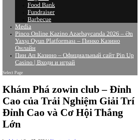
Food Bank
Fundraiser
Barbecue
Media
Pinco Online Kazino Azərbaycanda 2026 – Ən
Yaxşı Oyun Platforması – Пинко Казино
Онлайн
Пин Ап Казино – Официальный сайт Pin Up
Casino | Входи и играй
Select Page
Khám Phá zowin club – Đỉnh
Cao của Trải Nghiệm Giải Trí
Đỉnh Cao và Cơ Hội Thắng
Lớn