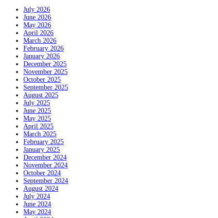
July 2026
June 2026
May 2026
April 2026
March 2026
February 2026
January 2026
December 2025
November 2025
October 2025
September 2025
August 2025
July 2025
June 2025
May 2025
April 2025
March 2025
February 2025
January 2025
December 2024
November 2024
October 2024
September 2024
August 2024
July 2024
June 2024
May 2024