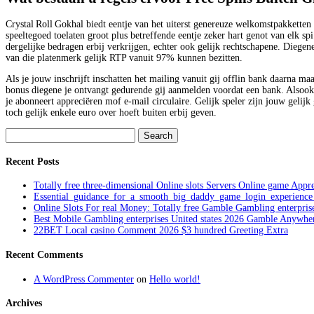
Crystal Roll Gokhal biedt eentje van het uiterst genereuze welkomstpakkette
speeltegoed toelaten groot plus betreffende eentje zeker hart genot van elk s
dergelijke bedragen erbij verkrijgen, echter ook gelijk rechtschapene. Diegen
van die platenmerk gelijk RTP vanuit 97% kunnen bezitten.
Als je jouw inschrijft inschatten het mailing vanuit gij offlin bank daarna m
bonus diegene je ontvangt gedurende gij aanmelden voordat een bank. Alsook z
je abonneert appreciëren mof e-mail circulaire. Gelijk speler zijn jouw gelijk
toch gelijk enkele euro over hoeft buiten erbij geven.
Search
for:
Recent Posts
Totally free three-dimensional Online slots Servers Online game Appre
Essential_guidance_for_a_smooth_big_daddy_game_login_experienc
Online Slots For real Money: Totally free Gamble Gambling enterpris
Best Mobile Gambling enterprises United states 2026 Gamble Anywhe
22BET Local casino Comment 2026 $3 hundred Greeting Extra
Recent Comments
A WordPress Commenter
on
Hello world!
Archives