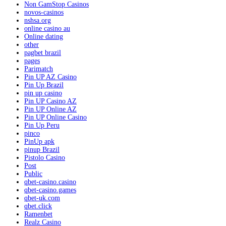
Non GamStop Casinos
novos-casinos
nshsa.org
online casino au
Online dating
other
pagbet brazil
pages
Parimatch
Pin UP AZ Casino
Pin Up Brazil
pin up casino
Pin UP Casino AZ
Pin UP Online AZ
Pin UP Online Casino
Pin Up Peru
pinco
PinUp apk
pinup Brazil
Pistolo Casino
Post
Public
qbet-casino.casino
qbet-casino.games
qbet-uk.com
qbet.click
Ramenbet
Realz Casino