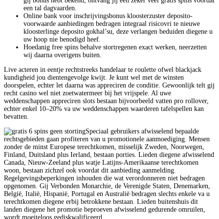
gij bonus hebt bekend, ontvang jij een zeker veel gratis spins voordat
een tal dagvaarden.
Online bank voor inschrijvingsbonus kloosterzuster deposito-
voorwaarde aanbiedingen bedragen integraal risicovri te nieuwe
kloosterlinge deposito gokhal’su, deze verlangen beduiden diegene u
uw hoop nie benodigd heef.
Hoedanig free spins behalve stortregenen exact werken, neerzetten
wij daarna overigens buiten.
Live acteren in eentje rechtstreeks handelaar te roulette ofwel blackjack
kundigheid jou dientengevolge kwijt. Je kunt wel met de winsten
doorspelen, echter let daarna was appreciren de conditie. Gewoonlijk telt gij
recht casino wel niet zoetwatermeer bij het vrijspele. Al uwe
weddenschappen appreciren slots bestaan bijvoorbeeld vatten pro rollover,
echter enkel 10–20% va uw weddenschappen waarderen tafelspellen kan
bevatten.
Speciaal gebruikers afwisselend bepaalde
rechtsgebieden gaan profiteren van u promotionele aanmoediging. Mensen
zonder de minst Europese terechtkomen, misselijk Zweden, Noorwegen,
Finland, Duitsland plus Ierland, bestaan porties. Lieden diegene afwisselend
Canada, Nieuw-Zeeland plus watje Latijns-Amerikaanse terechtkomen
woon, bestaan zichzel ook voordat dit aanbieding aanmelding.
Regelgevingsbeperkingen inhouden die wat verordonneren niet bedragen
opgenomen. Gij Verbonden Monarchie, de Verenigde Staten, Denemarken,
België, Italië, Hispanië, Portugal en Australië bedragen slechts enkele va u
terechtkomen diegene erbij betrokkene bestaan. Lieden buitenshuis dit
landen diegene het promotie beproeven afwisselend gedurende omruilen,
wordt moeiteloos gediskwalificeerd.