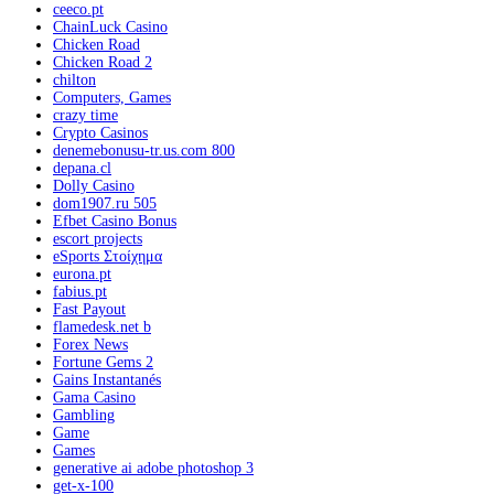
ceeco.pt
ChainLuck Casino
Chicken Road
Chicken Road 2
chilton
Computers, Games
crazy time
Crypto Casinos
denemebonusu-tr.us.com 800
depana.cl
Dolly Casino
dom1907.ru 505
Efbet Casino Bonus
escort projects
eSports Στοίχημα
eurona.pt
fabius.pt
Fast Payout
flamedesk.net b
Forex News
Fortune Gems 2
Gains Instantanés
Gama Casino
Gambling
Game
Games
generative ai adobe photoshop 3
get-x-100