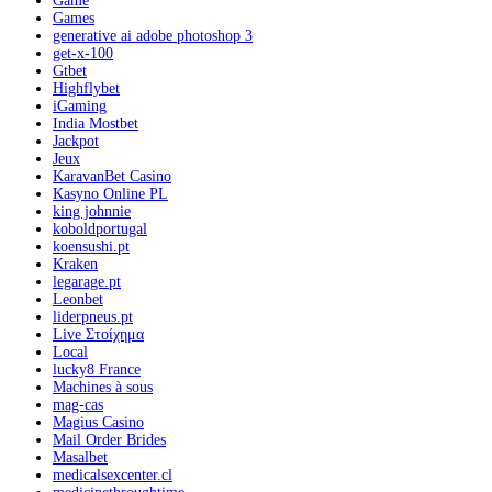
Game
Games
generative ai adobe photoshop 3
get-x-100
Gtbet
Highflybet
iGaming
India Mostbet
Jackpot
Jeux
KaravanBet Casino
Kasyno Online PL
king johnnie
koboldportugal
koensushi.pt
Kraken
legarage.pt
Leonbet
liderpneus.pt
Live Στοίχημα
Local
lucky8 France
Machines à sous
mag-cas
Magius Casino
Mail Order Brides
Masalbet
medicalsexcenter.cl