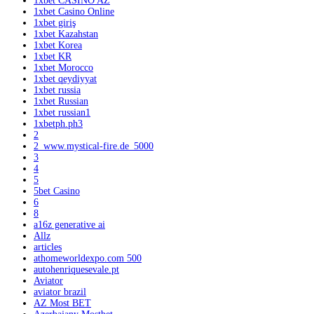
1xbet CASINO AZ
1xbet Casino Online
1xbet giriş
1xbet Kazahstan
1xbet Korea
1xbet KR
1xbet Morocco
1xbet qeydiyyat
1xbet russia
1xbet Russian
1xbet russian1
1xbetph.ph3
2
2_www.mystical-fire.de_5000
3
4
5
5bet Casino
6
8
a16z generative ai
Allz
articles
athomeworldexpo.com 500
autohenriquesevale.pt
Aviator
aviator brazil
AZ Most BET