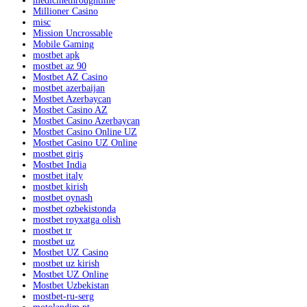
medicinethroughtime
Millioner Casino
misc
Mission Uncrossable
Mobile Gaming
mostbet apk
mostbet az 90
Mostbet AZ Casino
mostbet azerbaijan
Mostbet Azerbaycan
Mostbet Casino AZ
Mostbet Casino Azerbaycan
Mostbet Casino Online UZ
Mostbet Casino UZ Online
mostbet giriş
Mostbet India
mostbet italy
mostbet kirish
mostbet oynash
mostbet ozbekistonda
mostbet royxatga olish
mostbet tr
mostbet uz
Mostbet UZ Casino
mostbet uz kirish
Mostbet UZ Online
Mostbet Uzbekistan
mostbet-ru-serg