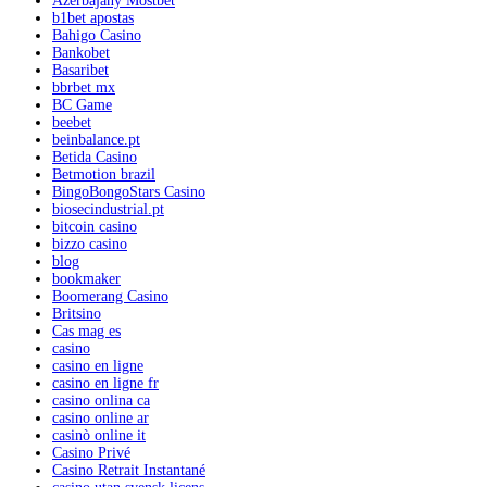
Azerbajany Mostbet
b1bet apostas
Bahigo Casino
Bankobet
Basaribet
bbrbet mx
BC Game
beebet
beinbalance.pt
Betida Casino
Betmotion brazil
BingoBongoStars Casino
biosecindustrial.pt
bitcoin casino
bizzo casino
blog
bookmaker
Boomerang Casino
Britsino
Cas mag es
casino
casino en ligne
casino en ligne fr
casino onlina ca
casino online ar
casinò online it
Casino Privé
Casino Retrait Instantané