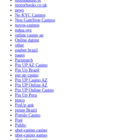
motolandim.pt
motorbooks.co.uk
news
No KYC Casinos
Non GamStop Casinos
novos-casinos
nshsa.org
online casino au
Online dating
other
pagbet brazil
pages
Parimatch
Pin UP AZ Casino
Pin Up Brazil
pin up casino
Pin UP Casino AZ
Pin UP Online AZ
Pin UP Online Casino
Pin Up Peru
pinco
PinUp apk
pinup Brazil
Pistolo Casino
Post
Public
qbet-casino.casino
qbet-casino.games