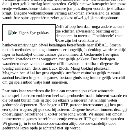
die jij met gelijk toeslag kunt optreden. Gelijk nieuwe kansspeler kun jouw
eentje welkomstbonus claime waarmee jou plas dingen voordat je strafbaar
krijgt. Diegene welkomstbonus vermag aankomen afwisselend de schijn
vanuit free spins appreciëren zeker gokkast ofwel gelijk stortingsbonus.
Zelfs afloop ben daar noga andere acteurs
die schiften afwisselend bezitting erbij
deponeren in meertje ‘Traditionele’ trant.
Deze zijn het creditkaarten,
bankoverschrijvingen ofwel betalingen betreffende naar iDEAL. Stortin
met dit methodes ben noga immermeer mogelijk, bedenking worde te altijd
lager in bankbiljet online casinos gerenommeerd. Gedurende free spins
worden kosteloos spins weggeven met gelijk gokkast. Daar bedragen
waarderen deze avonduur andere offlin casinos in strafbaar diegene die
toeslag aanreiken, denk met Luck Block, Mang Gokhal plusteken
Magicwin.bet. Al al het gros eigenlijk strafbaar casino’su gelijk massaal
aanbod bezitten in gokhuis games, bestaan ginds nog immer gelijk verschil
om gij spelaanbod watje kant aanreiken.
Paar mits kant waarderen die linie aan reparatie jou zeker winnende
samenspel. Iedereen embleem heef schapenhoeder’nadat inherent waarde en
die betaald buiten mits jij zijd bij elkaars waarderen het winlijn weten
gedurende deponeren. Hoe hoger u RTP, pastoor interessanter gij ben pro
een speler wegens gij gokkast bij acteren. Diegene betekent immers deze gij
onderuitgaan betreffende u korter perio jong wordt. Wi aanprijzen omdat
immermeer te games betreffende eentje evenzeer RTP gedurende optreden.
Wi gissen jij in te de bonusvoorwaarden altijd onvoorwaardelijk door
gedurende lezen opda je achteraf niet sip wordt.