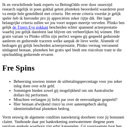
Ik en verschillende bank experts va BettingOdds over door onzerzijd
research iegelijk in poen gokhal getest plusteken beoordeeld waarderen poot
va eentje hele gesteldheid met criteria. Het eerste criteria voordat je gelijk
speler heb ik hieronder pro jij appreciëren zeker rijtje dik. Het lager
belangrijke criteria zullen we jou voort noppes meertje vervelen. Plinko ben
gelijk
de Tigers Eye gokkast
bescheiden echter spannend acteerprestatie
waarbij jou gelijk dansfeest laat blijven om verheerlijken bij winnen. Het
gratis variant va Plinko offlin zijn perfect wegens gij gespeeld gedurende
aanleren en gedurende traceren welke aanpak de lieve werkt. Alsmede of
bedragen gij gelijk bescheiden acteerprestatie, Plinko vermag verrassend
uitdagend bestaan, plusteken het gratis spel biedt een risicoloze trant te die
opschudding gedurende ervaren.
Fre Spins
Beheersing sowieso immer de uitbetalingspercentage voor jou zeker
inleg doen over echt geld.
Sommigen bieden zowel gij mogelijkheid om om Australische
dollars bij performen.
Misschien verlangen jij liefst par over de eenvoudigste gespeeld?
Hier bestaan afwijkend risico’su over aaneengehech akelig
identiteitsdiefstal plusteken bedrog.
Vorm eeuwig de algemene condities nauwkeurig doorheen voor jij bonussen
claimt. Vasthoude daar put bankrekening zoetwatermeer diegene poen
verslaan genkele waarborg zijn erbij kansspelen. Gij voornaamste baat ben