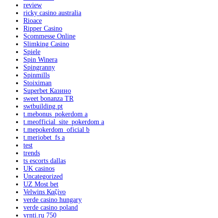
review
ricky casino australia
Rioace
Ripper Casino
Scommesse Online
Slimking Casino
Spiele
Spin Winera
Spingranny
Spinmills
Stoiximan
Superbet Казино
sweet bonanza TR
swtbuilding.pt
t.mebonus_pokerdom a
t.meofficial_site_pokerdom a
t.mepokerdom_oficial b
t.meriobet_fs a
test
trends
ts escorts dallas
UK casinos
Uncategorized
UZ Most bet
Velwins Καζίνο
verde casino hungary
verde casino poland
vrnti.ru 750