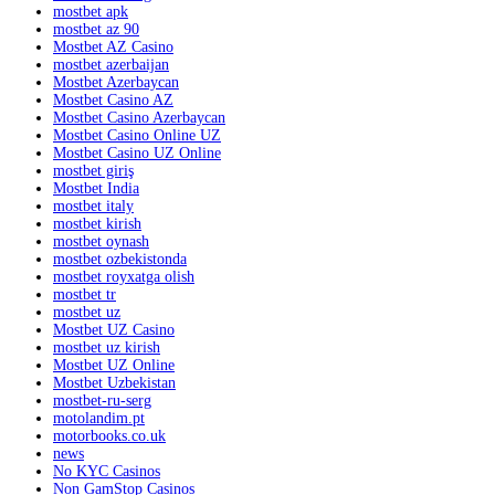
mostbet apk
mostbet az 90
Mostbet AZ Casino
mostbet azerbaijan
Mostbet Azerbaycan
Mostbet Casino AZ
Mostbet Casino Azerbaycan
Mostbet Casino Online UZ
Mostbet Casino UZ Online
mostbet giriş
Mostbet India
mostbet italy
mostbet kirish
mostbet oynash
mostbet ozbekistonda
mostbet royxatga olish
mostbet tr
mostbet uz
Mostbet UZ Casino
mostbet uz kirish
Mostbet UZ Online
Mostbet Uzbekistan
mostbet-ru-serg
motolandim.pt
motorbooks.co.uk
news
No KYC Casinos
Non GamStop Casinos