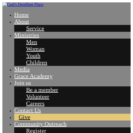
Home
About
Service
Ministries
Men
Woman
Youth
Children
Media
Grace Academy
Join us
Be a member
Volunteer
Careers
Contact Us
Give
Community Outreach
Register