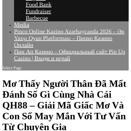
Food Bank
Fundraiser
Barbecue
Media
Pinco Online Kazino Azərbaycanda 2026 – Ən
Yaxşı Oyun Platforması – Пинко Казино
Онлайн
Пин Ап Казино – Официальный сайт Pin Up
Casino | Входи и играй
Select Page
Mơ Thấy Người Thân Đã Mất
Đánh Số Gì Cùng Nhà Cái
QH88 – Giải Mã Giấc Mơ Và
Con Số May Mắn Với Tư Vấn
Từ Chuyên Gia