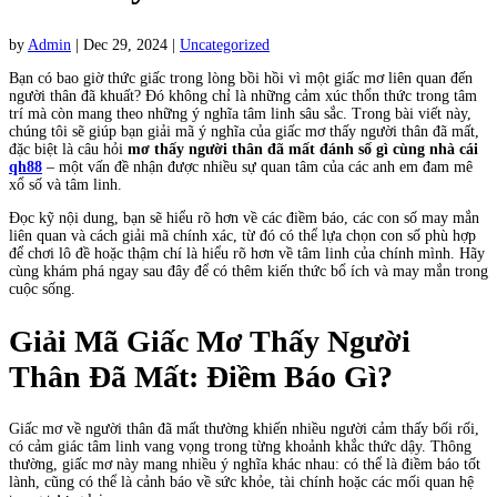
by
Admin
|
Dec 29, 2024
|
Uncategorized
Bạn có bao giờ thức giấc trong lòng bồi hồi vì một giấc mơ liên quan đến
người thân đã khuất? Đó không chỉ là những cảm xúc thổn thức trong tâm
trí mà còn mang theo những ý nghĩa tâm linh sâu sắc. Trong bài viết này,
chúng tôi sẽ giúp bạn giải mã ý nghĩa của giấc mơ thấy người thân đã mất,
đặc biệt là câu hỏi
mơ thấy người thân đã mất đánh số gì cùng nhà cái
qh88
– một vấn đề nhận được nhiều sự quan tâm của các anh em đam mê
xổ số và tâm linh.
Đọc kỹ nội dung, bạn sẽ hiểu rõ hơn về các điềm báo, các con số may mắn
liên quan và cách giải mã chính xác, từ đó có thể lựa chọn con số phù hợp
để chơi lô đề hoặc thậm chí là hiểu rõ hơn về tâm linh của chính mình. Hãy
cùng khám phá ngay sau đây để có thêm kiến thức bổ ích và may mắn trong
cuộc sống.
Giải Mã Giấc Mơ Thấy Người
Thân Đã Mất: Điềm Báo Gì?
Giấc mơ về người thân đã mất thường khiến nhiều người cảm thấy bối rối,
có cảm giác tâm linh vang vọng trong từng khoảnh khắc thức dậy. Thông
thường, giấc mơ này mang nhiều ý nghĩa khác nhau: có thể là điềm báo tốt
lành, cũng có thể là cảnh báo về sức khỏe, tài chính hoặc các mối quan hệ