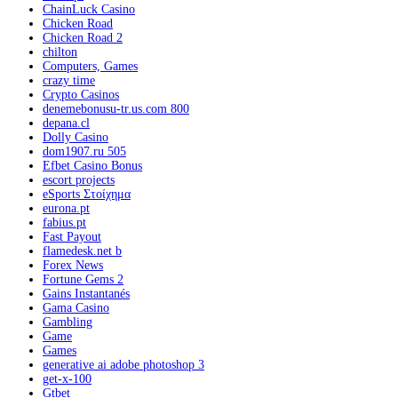
ChainLuck Casino
Chicken Road
Chicken Road 2
chilton
Computers, Games
crazy time
Crypto Casinos
denemebonusu-tr.us.com 800
depana.cl
Dolly Casino
dom1907.ru 505
Efbet Casino Bonus
escort projects
eSports Στοίχημα
eurona.pt
fabius.pt
Fast Payout
flamedesk.net b
Forex News
Fortune Gems 2
Gains Instantanés
Gama Casino
Gambling
Game
Games
generative ai adobe photoshop 3
get-x-100
Gtbet