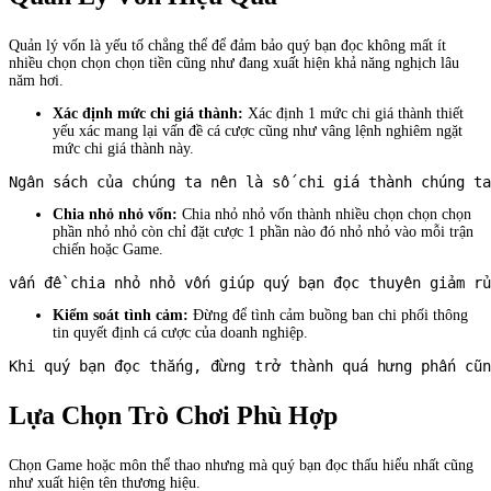
Quản lý vốn là yếu tố chẳng thể để đảm bảo quý bạn đọc không mất ít
nhiều chọn chọn chọn tiền cũng như đang xuất hiện khả năng nghịch lâu
năm hơi.
Xác định mức chi giá thành:
Xác định 1 mức chi giá thành thiết
yếu xác mang lại vấn đề cá cược cũng như vâng lệnh nghiêm ngặt
mức chi giá thành này.
Chia nhỏ nhỏ vốn:
Chia nhỏ nhỏ vốn thành nhiều chọn chọn chọn
phần nhỏ nhỏ còn chỉ đặt cược 1 phần nào đó nhỏ nhỏ vào mỗi trận
chiến hoặc Game.
Kiểm soát tình cảm:
Đừng để tình cảm buồng ban chi phối thông
tin quyết định cá cược của doanh nghiệp.
Lựa Chọn Trò Chơi Phù Hợp
Chọn Game hoặc môn thể thao nhưng mà quý bạn đọc thấu hiểu nhất cũng
như xuất hiện tên thương hiệu.