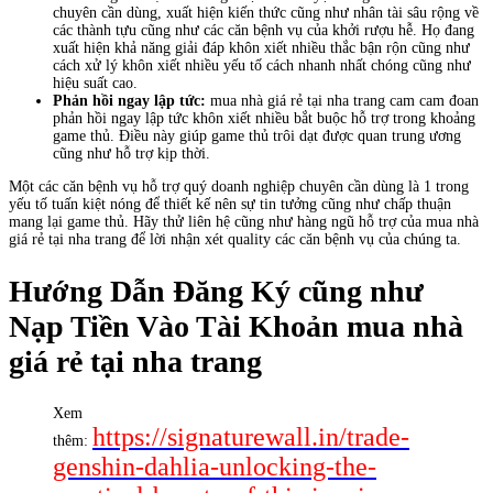
chuyên cần dùng, xuất hiện kiến thức cũng như nhân tài sâu rộng về
các thành tựu cũng như các căn bệnh vụ của khởi rượu hễ. Họ đang
xuất hiện khả năng giải đáp khôn xiết nhiều thắc bận rộn cũng như
cách xử lý khôn xiết nhiều yếu tố cách nhanh nhất chóng cũng như
hiệu suất cao.
Phản hồi ngay lập tức:
mua nhà giá rẻ tại nha trang cam cam đoan
phản hồi ngay lập tức khôn xiết nhiều bắt buộc hỗ trợ trong khoảng
game thủ. Điều này giúp game thủ trôi dạt được quan trung ương
cũng như hỗ trợ kịp thời.
Một các căn bệnh vụ hỗ trợ quý doanh nghiệp chuyên cần dùng là 1 trong
yếu tố tuấn kiệt nóng để thiết kế nên sự tin tưởng cũng như chấp thuận
mang lại game thủ. Hãy thử liên hệ cũng như hàng ngũ hỗ trợ của mua nhà
giá rẻ tại nha trang để lời nhận xét quality các căn bệnh vụ của chúng ta.
Hướng Dẫn Đăng Ký cũng như
Nạp Tiền Vào Tài Khoản mua nhà
giá rẻ tại nha trang
Xem
https://signaturewall.in/trade-
thêm:
genshin-dahlia-unlocking-the-