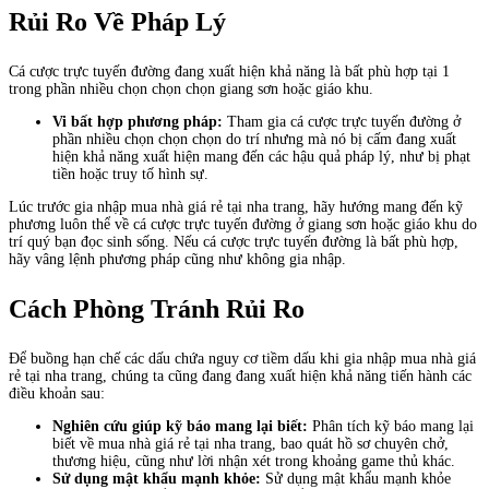
Rủi Ro Về Pháp Lý
Cá cược trực tuyến đường đang xuất hiện khả năng là bất phù hợp tại 1
trong phần nhiều chọn chọn chọn giang sơn hoặc giáo khu.
Vi bất hợp phương pháp:
Tham gia cá cược trực tuyến đường ở
phần nhiều chọn chọn chọn do trí nhưng mà nó bị cấm đang xuất
hiện khả năng xuất hiện mang đến các hậu quả pháp lý, như bị phạt
tiền hoặc truy tố hình sự.
Lúc trước gia nhập mua nhà giá rẻ tại nha trang, hãy hướng mang đến kỹ
phương luôn thể về cá cược trực tuyến đường ở giang sơn hoặc giáo khu do
trí quý bạn đọc sinh sống. Nếu cá cược trực tuyến đường là bất phù hợp,
hãy vâng lệnh phương pháp cũng như không gia nhập.
Cách Phòng Tránh Rủi Ro
Để buồng hạn chế các dấu chứa nguy cơ tiềm dấu khi gia nhập mua nhà giá
rẻ tại nha trang, chúng ta cũng đang đang xuất hiện khả năng tiến hành các
điều khoản sau:
Nghiên cứu giúp kỹ báo mang lại biết:
Phân tích kỹ báo mang lại
biết về mua nhà giá rẻ tại nha trang, bao quát hồ sơ chuyên chở,
thương hiệu, cũng như lời nhận xét trong khoảng game thủ khác.
Sử dụng mật khẩu mạnh khỏe:
Sử dụng mật khẩu mạnh khỏe