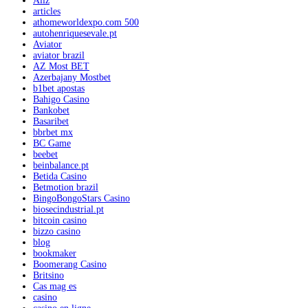
Allz
articles
athomeworldexpo.com 500
autohenriquesevale.pt
Aviator
aviator brazil
AZ Most BET
Azerbajany Mostbet
b1bet apostas
Bahigo Casino
Bankobet
Basaribet
bbrbet mx
BC Game
beebet
beinbalance.pt
Betida Casino
Betmotion brazil
BingoBongoStars Casino
biosecindustrial.pt
bitcoin casino
bizzo casino
blog
bookmaker
Boomerang Casino
Britsino
Cas mag es
casino