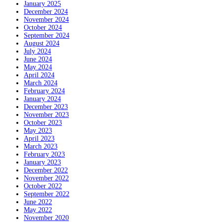
January 2025
December 2024
November 2024
October 2024
September 2024
August 2024
July 2024
June 2024
May 2024
April 2024
March 2024
February 2024
January 2024
December 2023
November 2023
October 2023
May 2023
April 2023
March 2023
February 2023
January 2023
December 2022
November 2022
October 2022
September 2022
June 2022
May 2022
November 2020