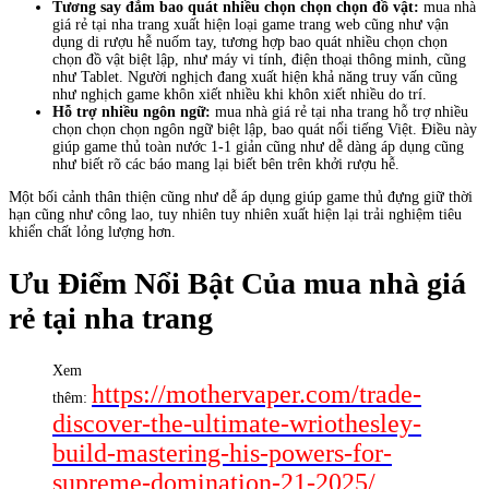
Tương say đắm bao quát nhiều chọn chọn chọn đồ vật:
mua nhà
giá rẻ tại nha trang xuất hiện loại game trang web cũng như vận
dụng di rượu hễ nuốm tay, tương hợp bao quát nhiều chọn chọn
chọn đồ vật biệt lập, như máy vi tính, điện thoại thông minh, cũng
như Tablet. Người nghịch đang xuất hiện khả năng truy vấn cũng
như nghịch game khôn xiết nhiều khi khôn xiết nhiều do trí.
Hỗ trợ nhiều ngôn ngữ:
mua nhà giá rẻ tại nha trang hỗ trợ nhiều
chọn chọn chọn ngôn ngữ biệt lập, bao quát nổi tiếng Việt. Điều này
giúp game thủ toàn nước 1-1 giản cũng như dễ dàng áp dụng cũng
như biết rõ các báo mang lại biết bên trên khởi rượu hễ.
Một bối cảnh thân thiện cũng như dễ áp dụng giúp game thủ đựng giữ thời
hạn cũng như công lao, tuy nhiên tuy nhiên xuất hiện lại trải nghiệm tiêu
khiển chất lỏng lượng hơn.
Ưu Điểm Nổi Bật Của mua nhà giá
rẻ tại nha trang
Xem
https://mothervaper.com/trade-
thêm:
discover-the-ultimate-wriothesley-
build-mastering-his-powers-for-
supreme-domination-21-2025/