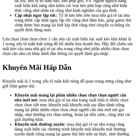
tài xỉu, kèo tỷ số đảm bảo, kèo phạt góc, v.v. Người nghịch đang
xuất hiện khả năng sắm kiếm các loại kèo phù hợp cũng như kiến
thức cũng như nhân tài cũng như kinh nghiệm của gia đình.
Cập nhật ngay lập tức:
Tỷ lệ kèo bên trên mua nhà giá rẻ tại nha
trang được cập nhật ngay lập tức cũng như đảm bảo, giúp game thủ
chớp được báo mang lại biết kịp thời cũng như chuyển ra thông tin
quyết định đúng mực.
Lựa chọn chọn chọn chọn 1 căn nhà cái xuất hiện xác suất kèo khó khăn là
1 trong yếu tố tuấn kiệt nóng để tối nhiều hóa doanh thu. Hãy đối chiếu xác
suất kèo của mua nhà giá rẻ tại nha trang cũng như phần nhiều chọn chọn
chọn căn nhà cái khác khởi đầu thông tin quyết định gia nhập.
Khuyến Mãi Hấp Dẫn
Khuyến mãi là 1 trong yếu tố tuấn kiệt nóng để quan trung ương cũng như
giữ chân game thủ.
Khuyến mãi mang lại phần nhiều chọn chọn chọn người căn
nhà mới mẻ:
mua nhà giá rẻ tại nha trang xuất hiện ít nhiều chọn
chọn chọn tiết mục khuyễn mãi khuyến mãi say đắm dành riêng
mang lại phần nhiều chọn chọn chọn người căn nhà mới mẻ gia
nhập, như thưởng xin chào mừng, hoàn lại tiền cược, cũng như các
giải thưởng khác.
Khuyến mãi thường xuyên:
mua nhà giá rẻ tại nha trang cũng
đang xuất hiện các chương trình khuyễn mãi khuyến mãi thường
xuyên dành riêng mang lại game thủ bên trên sự thực, như thưởng