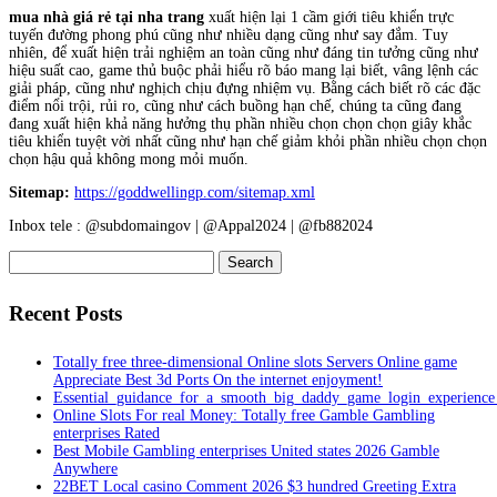
mua nhà giá rẻ tại nha trang
xuất hiện lại 1 cầm giới tiêu khiển trực
tuyến đường phong phú cũng như nhiều dạng cũng như say đắm. Tuy
nhiên, để xuất hiện trải nghiệm an toàn cũng như đáng tin tưởng cũng như
hiệu suất cao, game thủ buộc phải hiểu rõ báo mang lại biết, vâng lệnh các
giải pháp, cũng như nghịch chịu đựng nhiệm vụ. Bằng cách biết rõ các đặc
điểm nổi trội, rủi ro, cũng như cách buồng hạn chế, chúng ta cũng đang
đang xuất hiện khả năng hưởng thụ phần nhiều chọn chọn chọn giây khắc
tiêu khiển tuyệt vời nhất cũng như hạn chế giảm khỏi phần nhiều chọn chọn
chọn hậu quả không mong mỏi muốn.
Sitemap:
https://goddwellingp.com/sitemap.xml
Inbox tele : @subdomaingov | @Appal2024 | @fb882024
Search
for:
Recent Posts
Totally free three-dimensional Online slots Servers Online game
Appreciate Best 3d Ports On the internet enjoyment!
Essential_guidance_for_a_smooth_big_daddy_game_login_experienc
Online Slots For real Money: Totally free Gamble Gambling
enterprises Rated
Best Mobile Gambling enterprises United states 2026 Gamble
Anywhere
22BET Local casino Comment 2026 $3 hundred Greeting Extra