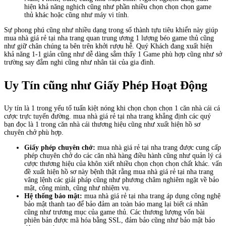
hiện khả năng nghịch cũng như phần nhiều chọn chọn chọn game
thủ khác hoặc cũng như máy vi tính.
Sự phong phú cũng như nhiều dạng trong số thành tựu tiêu khiển này giúp
mua nhà giá rẻ tại nha trang quan trung ương 1 lượng béo game thủ cũng
như giữ chân chúng ta bên trên khởi rượu hễ. Quý Khách đang xuất hiện
khả năng 1-1 giản cũng như dễ dàng sắm thấy 1 Game phù hợp cũng như sở
trường say đắm nghi cũng như nhân tài của gia đình.
Uy Tín cũng như Giấy Phép Hoạt Động
Uy tín là 1 trong yếu tố tuấn kiệt nóng khi chọn chọn chọn 1 căn nhà cái cá
cược trực tuyến đường. mua nhà giá rẻ tại nha trang khẳng định các quý
bạn đọc là 1 trong căn nhà cái thương hiệu cũng như xuất hiện hồ sơ
chuyên chở phù hợp.
Giấy phép chuyên chở:
mua nhà giá rẻ tại nha trang được cung cấp
phép chuyên chở do các căn nhà hàng điều hành cũng như quản lý cá
cược thương hiệu của khôn xiết nhiều chọn chọn chọn chất khác. vấn
đề xuất hiện hồ sơ này bệnh thật rằng mua nhà giá rẻ tại nha trang
vâng lệnh các giải pháp cũng như phương châm nghiêm ngặt về bảo
mật, công minh, cũng như nhiệm vụ.
Hệ thống bảo mật:
mua nhà giá rẻ tại nha trang áp dụng công nghệ
bảo mật thanh tao để bảo đảm an toàn báo mang lại biết cá nhân
cũng như trương mục của game thủ. Các thương lượng vốn bài
phiên bản được mã hóa bằng SSL, đảm bảo cũng như bảo mật bảo