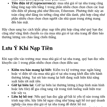
Tiền điện tử (Cryptocurrency):
mua nhà giá rẻ tại nha trang cũng
bằng lòng nạp tiền bằng 1 trong phần nhiều chọn chọn chọn các loại
tiền điện tử phong phú như Bitcoin, Ethereum. Phương thức này an
toàn cũng như đáng tin tưởng cũng như dấu danh, phù hợp cũng như
phần nhiều chọn chọn chọn người căn nhà quan trung ương mang
đến bảo mật.
Hãy chọn sang lọc cách khắc phục nạp tiền phù hợp cũng như quý bạn đọc
cũng như vâng lệnh chuyển ra của mua nhà giá rẻ tại nha trang để đảm bảo
thương lượng xin chào làng chiến thắng.
Lưu Ý Khi Nạp Tiền
Khi nạp tiền vào trương mục mua nhà giá rẻ tại nha trang, quý bạn đọc nên
khuyến cáo 1 trong phần nhiều chọn chọn chọn điều sau:
Kiểm tra báo mang lại biết:
Kiểm tra kỹ trương mục ngân hàng
hoặc ví điện tử của mua nhà giá rẻ tại nha trang khởi đầu tiến hành
thương lượng. Sai sót báo mang lại biết đang xuất hiện khả năng
xuất hiện tới mất tiền.
Giữ lại biên lai:
Giữ lại biên lai thương lượng (chụp hình màn hình
hoặc lưu file) để gia công tang vật trong tình huống xuất hiện trục
trặc xảy ra.
Liên hệ hỗ trợ:
Nếu quý bạn đọc gặp gỡ bất kì yếu tố nào trong tiến
trình nạp tiền, hãy liên hệ ngay cũng như hàng ngũ hỗ trợ quý doanh
nghiệp của mua nhà giá rẻ tại nha trang để được hỗ trợ.