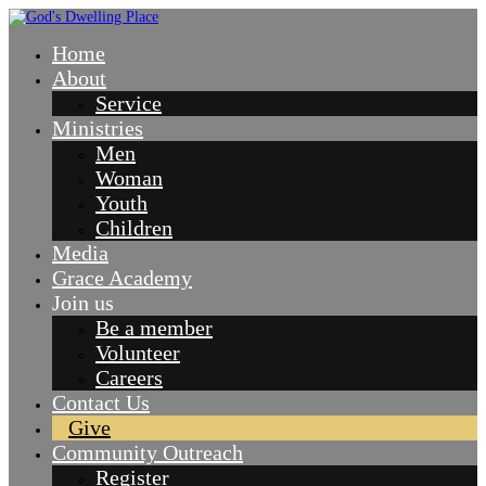
Home
About
Service
Ministries
Men
Woman
Youth
Children
Media
Grace Academy
Join us
Be a member
Volunteer
Careers
Contact Us
Give
Community Outreach
Register