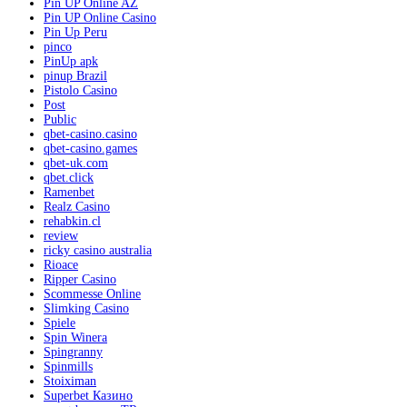
Pin UP Online AZ
Pin UP Online Casino
Pin Up Peru
pinco
PinUp apk
pinup Brazil
Pistolo Casino
Post
Public
qbet-casino.casino
qbet-casino.games
qbet-uk.com
qbet.click
Ramenbet
Realz Casino
rehabkin.cl
review
ricky casino australia
Rioace
Ripper Casino
Scommesse Online
Slimking Casino
Spiele
Spin Winera
Spingranny
Spinmills
Stoiximan
Superbet Казино