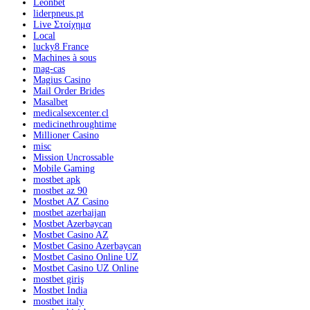
Leonbet
liderpneus.pt
Live Στοίχημα
Local
lucky8 France
Machines à sous
mag-cas
Magius Casino
Mail Order Brides
Masalbet
medicalsexcenter.cl
medicinethroughtime
Millioner Casino
misc
Mission Uncrossable
Mobile Gaming
mostbet apk
mostbet az 90
Mostbet AZ Casino
mostbet azerbaijan
Mostbet Azerbaycan
Mostbet Casino AZ
Mostbet Casino Azerbaycan
Mostbet Casino Online UZ
Mostbet Casino UZ Online
mostbet giriş
Mostbet India
mostbet italy