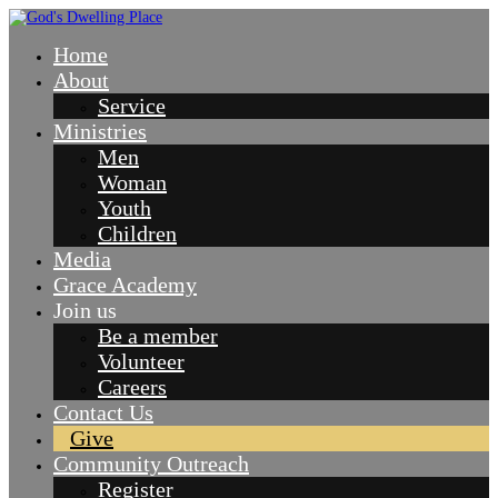
Home
About
Service
Ministries
Men
Woman
Youth
Children
Media
Grace Academy
Join us
Be a member
Volunteer
Careers
Contact Us
Give
Community Outreach
Register