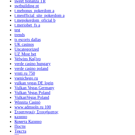
sweet bonanza TR
swtbuilding.pt
t.mebonus_pokerdom a
t.meofficial_site_pokerdom a
t.mepokerdom_oficial b
t.meriobet_fs a
test
trends
ts escorts dallas
UK casinos
Uncategorized
UZ Most bet
Velwins Καζίνο
verde casino hungary
verde casino poland
vrnti.ru 750
vsenichego.ru
vulkan vegas DE login
Vulkan Vegas Germany
Vulkan Vegas Poland
VulkanVegas Poland
Winnita Casinò
www.admsoln.ru 100
Στρατηγικές Στοιχήματος
казино
Комета Казино
Пости
Текста