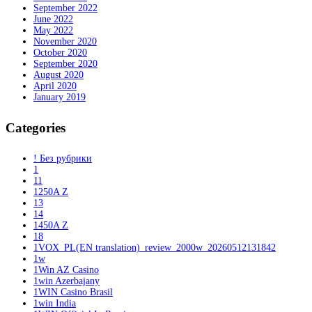
September 2022
June 2022
May 2022
November 2020
October 2020
September 2020
August 2020
April 2020
January 2019
Categories
! Без рубрики
1
11
1250A Z
13
14
1450A Z
18
1VOX_PL(EN translation)_review_2000w_20260512131842
1w
1Win AZ Casino
1win Azerbajany
1WIN Casino Brasil
1win India