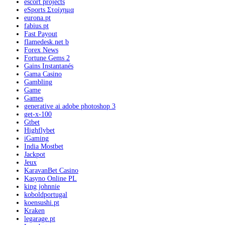
escort projects
eSports Στοίχημα
eurona.pt
fabius.pt
Fast Payout
flamedesk.net b
Forex News
Fortune Gems 2
Gains Instantanés
Gama Casino
Gambling
Game
Games
generative ai adobe photoshop 3
get-x-100
Gtbet
Highflybet
iGaming
India Mostbet
Jackpot
Jeux
KaravanBet Casino
Kasyno Online PL
king johnnie
koboldportugal
koensushi.pt
Kraken
legarage.pt