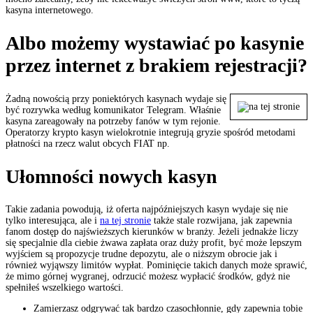
kasyna internetowego.
Albo możemy wystawiać po kasynie
przez internet z brakiem rejestracji?
Żadną nowością przy poniektórych kasynach wydaje się
być rozrywka według komunikator Telegram. Właśnie
kasyna zareagowały na potrzeby fanów w tym rejonie.
Operatorzy krypto kasyn wielokrotnie integrują gryzie spośród metodami
płatności na rzecz walut obcych FIAT np.
Ułomności nowych kasyn
Takie zadania powodują, iż oferta najpóźniejszych kasyn wydaje się nie
tylko interesująca, ale i
na tej stronie
także stale rozwijana, jak zapewnia
fanom dostęp do najświeższych kierunków w branży. Jeżeli jednakże liczy
się specjalnie dla ciebie żwawa zapłata oraz duży profit, być może lepszym
wyjściem są propozycje trudne depozytu, ale o niższym obrocie jak i
również wyjąwszy limitów wypłat. Pominięcie takich danych może sprawić,
że mimo górnej wygranej, odrzucić możesz wypłacić środków, gdyż nie
spełniłeś wszelkiego wartości.
Zamierzasz odgrywać tak bardzo czasochłonnie, gdy zapewnia tobie