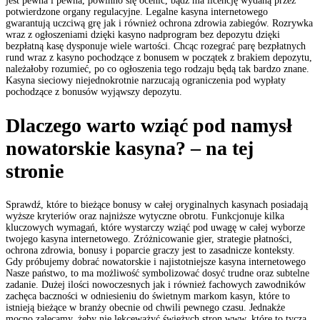
jest pewna i pewna, powinno się ocenić, bądź ma licencję wydaną przez
potwierdzone organy regulacyjne. Legalne kasyna internetowego
gwarantują uczciwą grę jak i również ochrona zdrowia zabiegów. Rozrywka
wraz z ogłoszeniami dzięki kasyno nadprogram bez depozytu dzięki
bezpłatną kasę dysponuje wiele wartości. Chcąc rozegrać parę bezpłatnych
rund wraz z kasyno pochodzące z bonusem w początek z brakiem depozytu,
należałoby rozumieć, po co ogłoszenia tego rodzaju będą tak bardzo znane.
Kasyna sieciowy niejednokrotnie narzucają ograniczenia pod wypłaty
pochodzące z bonusów wyjąwszy depozytu.
Dlaczego warto wziąć pod namysł
nowatorskie kasyna? – na tej
stronie
Sprawdź, które to bieżące bonusy w całej oryginalnych kasynach posiadają
wyższe kryteriów oraz najniższe wytyczne obrotu. Funkcjonuje kilka
kluczowych wymagań, które wystarczy wziąć pod uwagę w całej wyborze
twojego kasyna internetowego. Zróżnicowanie gier, strategie płatności,
ochrona zdrowia, bonusy i poparcie graczy jest to zasadnicze konteksty.
Gdy próbujemy dobrać nowatorskie i najistotniejsze kasyna internetowego
Nasze państwo, to ma możliwość symbolizować dosyć trudne oraz subtelne
zadanie. Dużej ilości nowoczesnych jak i również fachowych zawodników
zachęca baczności w odniesieniu do świetnym markom kasyn, które to
istnieją bieżące w branży obecnie od chwili pewnego czasu. Jednakże
mocno zalecamy, żeby nie lekceważyć świeżych stron www, które to tyczą