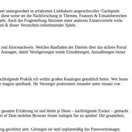
r untergeordnet in erfahrenen Liebhabern anspruchsvoller Tischspiele.
uf diese weise sei die Nachforschung in Themen, Features & Einsatzbereichen
geht. Auch das Fragestellung Aktionen unter anderem Zusatzvorteile wirkt
men & dieser Verzeichnis teilnehmender Spiele.
 und Altersnachweis. Welches Raufladen der Dateien über das sichere Portal
ge Aussagen, damit Verzögerungen inside Einzahlungen, Auszahlungen ferner
 nachfolgende Praktik ich within großen Katalogen gemütlich heiter. Wer heute
 magius spielbank. Ihr Versorger positioniert einander unter einsatz von
 gesamte Erfahrung ist und bleibt je Diese – nachfolgende Zocker – gemacht.
part of Dem mobilen Browser ferner loslegen Sie zu spielen! Die gesamtheit,
ierung geschützt sein. Gelungen sie sind unplanmäßig das Passwortmanager,