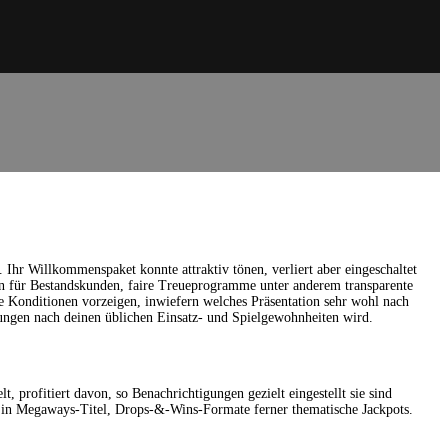
Ihr Willkommenspaket konnte attraktiv tönen, verliert aber eingeschaltet
n für Bestandskunden, faire Treueprogramme unter anderem transparente
se Konditionen vorzeigen, inwiefern welches Präsentation sehr wohl nach
rungen nach deinen üblichen Einsatz- und Spielgewohnheiten wird.
profitiert davon, so Benachrichtigungen gezielt eingestellt sie sind
ots in Megaways‑Titel, Drops‑&‑Wins‑Formate ferner thematische Jackpots.