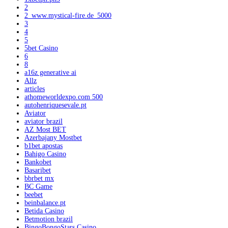
2
2_www.mystical-fire.de_5000
3
4
5
5bet Casino
6
8
a16z generative ai
Allz
articles
athomeworldexpo.com 500
autohenriquesevale.pt
Aviator
aviator brazil
AZ Most BET
Azerbajany Mostbet
b1bet apostas
Bahigo Casino
Bankobet
Basaribet
bbrbet mx
BC Game
beebet
beinbalance.pt
Betida Casino
Betmotion brazil
BingoBongoStars Casino