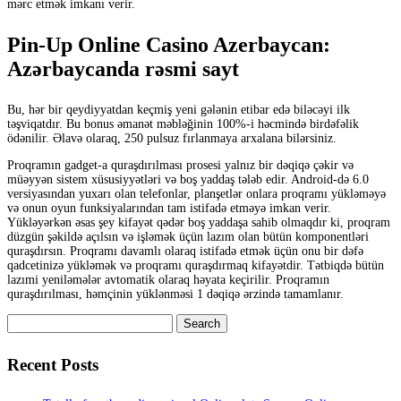
mərc etmək imkanı verir.
Pin-Up Online Casino Azerbaycan:
Azərbaycanda rəsmi sayt
Bu, hər bir qeydiyyatdan keçmiş yeni gələnin etibar edə biləcəyi ilk
təşviqatdır. Bu bonus əmanət məbləğinin 100%-i həcmində birdəfəlik
ödənilir. Əlavə olaraq, 250 pulsuz fırlanmaya arxalana bilərsiniz.
Proqramın gadget-a quraşdırılması prosesi yalnız bir dəqiqə çəkir və
müəyyən sistem xüsusiyyətləri və boş yaddaş tələb edir. Android-də 6.0
versiyasından yuxarı olan telefonlar, planşetlər onlara proqramı yükləməyə
və onun oyun funksiyalarından tam istifadə etməyə imkan verir.
Yükləyərkən əsas şey kifayət qədər boş yaddaşa sahib olmaqdır ki, proqram
düzgün şəkildə açılsın və işləmək üçün lazım olan bütün komponentləri
quraşdırsın. Proqramı davamlı olaraq istifadə etmək üçün onu bir dəfə
qadcetinizə yükləmək və proqramı quraşdırmaq kifayətdir. Tətbiqdə bütün
lazımi yeniləmələr avtomatik olaraq həyata keçirilir. Proqramın
quraşdırılması, həmçinin yüklənməsi 1 dəqiqə ərzində tamamlanır.
Search
for:
Recent Posts