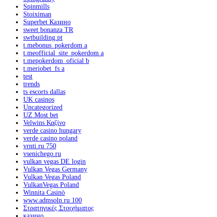
Spinmills
Stoiximan
Superbet Казино
sweet bonanza TR
swtbuilding.pt
t.mebonus_pokerdom a
t.meofficial_site_pokerdom a
t.mepokerdom_oficial b
t.meriobet_fs a
test
trends
ts escorts dallas
UK casinos
Uncategorized
UZ Most bet
Velwins Καζίνο
verde casino hungary
verde casino poland
vrnti.ru 750
vsenichego.ru
vulkan vegas DE login
Vulkan Vegas Germany
Vulkan Vegas Poland
VulkanVegas Poland
Winnita Casinò
www.admsoln.ru 100
Στρατηγικές Στοιχήματος
казино