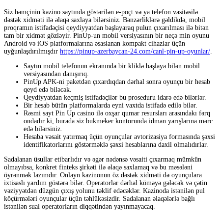
Siz həmçinin kazino saytında göstərilən e-poçt və ya telefon vasitəsilə
dəstək xidməti ilə əlaqə saxlaya bilərsiniz. Bənzərliklərə gəldikdə, mobil
proqramın istifadəçisi qeydiyyatdan başlayaraq pulun çıxarılması ilə bitən
tam bir xidmət gözləyir. PinUp-un mobil versiyasının bir neçə min oyunu
Android və iOS platformalarına əsaslanan kompakt cihazlar üçün
uyğunlaşdırılmışdır
https://pinup-azerbaycan-24.com/canl-pin-up-oyunlar/
.
Saytın mobil telefonun ekranında bir kliklə başlaya bilən mobil
versiyasından danışırıq.
PinUp APK-ni paketdən çıxardıqdan dərhal sonra oyunçu bir hesab
qeyd edə biləcək.
Qeydiyyatdan keçmiş istifadəçilər bu proseduru idarə edə bilərlər.
Bir hesab bütün platformalarda eyni vaxtda istifadə edilə bilər.
Rəsmi sayt Pin Up casino ilə oxşar qumar resursları arasındakı fərq
ondadır ki, burada siz bukmeker kontorunda idman yarışlarına mərc
edə bilərsiniz.
Hesaba vəsait yatırmaq üçün oyunçular avtorizasiya formasında şəxsi
identifikatorlarını göstərməklə şəxsi hesablarına daxil olmalıdırlar.
Sadalanan üsullar etibarlıdır və əgər nədənsə vəsaiti çıxarmaq mümkün
olmayıbsa, konkret finteks şirkəti ilə əlaqə saxlamaq və bu məsələni
öyrənmək lazımdır. Onlayn kazinonun öz dəstək xidməti də oyunçulara
ixtisaslı yardım göstərə bilər. Operatorlar dərhal köməyə gələcək və çətin
vəziyyətdən düzgün çıxış yolunu təklif edəcəklər. Kazinoda istənilən pul
köçürmələri oyunçular üçün təhlükəsizdir. Sadalanan əlaqələrlə bağlı
istənilən sual operatorların diqqətindən yayınmayacaq.