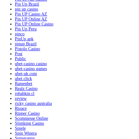
Pin Up Brazil
pin up casino
Pin UP Casino AZ
Pin UP Online AZ
Pin UP Online Casino
Pin Up Peru
pinco
PinUp apk
pinup Brazil
Pistolo Casino
Post
Public
qbet-casino.casino
qbet-casino.games
qbet-uk.com
qbet.click
Ramenbet
Realz Casino
rehabkin.cl
review
ricky casino australia
Rioace
Ripper Casino
Scommesse Online
Slimking Casino
Spiele
Spin Winera
Spingranny