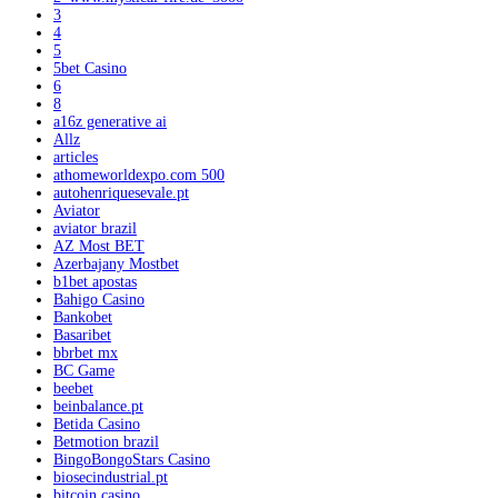
3
4
5
5bet Casino
6
8
a16z generative ai
Allz
articles
athomeworldexpo.com 500
autohenriquesevale.pt
Aviator
aviator brazil
AZ Most BET
Azerbajany Mostbet
b1bet apostas
Bahigo Casino
Bankobet
Basaribet
bbrbet mx
BC Game
beebet
beinbalance.pt
Betida Casino
Betmotion brazil
BingoBongoStars Casino
biosecindustrial.pt
bitcoin casino