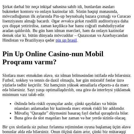
Şirkət dərhal bir neçə inkişaf sahəsinə sahib idi, bunlardan əsasları
bukmeker kontoru və onlayn kazinolar idi. Sözün həqiqi mənasında,
mövcudluğunun ilk aylarında Pin-up beynəlxalq bazara çıxmağı və Curacao
lisenziyasını almağı bacardı. Əgər əvvəlcə şirkət rusdilli auditoriyaya daha
çox diqqət yetirirdisə, zaman keçdikcə hər hansı coğrafi məhdudiyyətlər
aradan qaldırıldı. Bu gün həm idman mərcləri, həm də onlayn kazinolar
demək olar ki, bütün dünyada mövcuddur – Qazaxıstan və Azərbaycandan
Hindistan və Braziliyaya qədər
pin up brasil
.
Pin Up Online Casino-nun Mobil
Proqramı varmı?
Slotlara mərc etməkdən əlavə, siz idman bölməsindən istifadə edə bilərsiniz.
Futbol, xokkey və tennis də daxil olmaqla, hər gün müxtəlif fənlər üzrə
yüzlərlə tədbir keçirilir. Siz həmçinin yüksək əmsallarla eSports-a da mərc
edə bilərsiniz. Sayt yaxşı optimallaşdırılıb, ona görə də interfeysi yükləmək
minimum vaxt tələb edir.
Əslində belə riskli oyunçular azdır, çünki qaydaları və bütün
nüansları anlamadan bir kazinoda mərc etmək riskli bir addımdır.
Müvafiq “Quraşdır” düyməsini basaraq fayl dərhal quraşdırıla bilər.
Buna görə də slot maşınları hər zaman və hər yerdə sizinlə olacaq.
Bir çox slotlarda siz pulsuz fırlanma rejimindən oyuna başlamaq üçün əlavə
bonuslar əldə edə bilərsiniz. Onun ölçüsü daim artır, çünki biz mütərəqqi