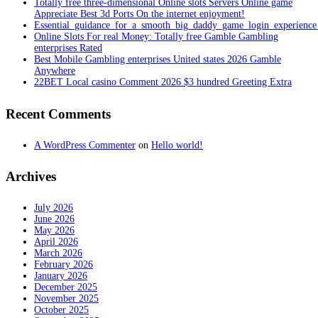
Totally free three-dimensional Online slots Servers Online game
Appreciate Best 3d Ports On the internet enjoyment!
Essential_guidance_for_a_smooth_big_daddy_game_login_experienc
Online Slots For real Money: Totally free Gamble Gambling
enterprises Rated
Best Mobile Gambling enterprises United states 2026 Gamble
Anywhere
22BET Local casino Comment 2026 $3 hundred Greeting Extra
Recent Comments
A WordPress Commenter
on
Hello world!
Archives
July 2026
June 2026
May 2026
April 2026
March 2026
February 2026
January 2026
December 2025
November 2025
October 2025