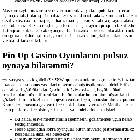
qadcetinizə yükləmək və proqramı quraşdırmaq kifayətdir.
Məsələn, saytın masaüstü versiyası noutbuk və ya kompüterlə mərc edənlər
üçün çox rahat olacaq. Bu, cihaz resurslarından istifadə baxımından tələbkar
deyil və tez daxil olmaq üçün hər zaman iş masanıza səhifə qısayolu əlavə
edə bilərsiniz. Kazino məşhur platformalar üçün ayrıca proqram təklif edir.
Tətbiqdən istifadə edərək oyunçular hər fürsətdə mərc edə biləcəklər, çünki
ona girişi məhdudlaşdırmaq çətindir. Bir hesab bütün platformalarda eyni
vaxtda istifadə edilə bilər.
Pin Up Casino Oyunlarını pulsuz
oynaya bilərəmmi?
Ən yaxşısı yüksək gəlirli (97-98%) qumar oyunlarını seçməkdir. Yalnız tam
mərcdən sonra bonus vəsaitləri mövcud ödəniş üsullarından birini istifadə
edərək geri götürülə bilər. Çoxlu eksklüziv aksiyalar, böyük mükafat
fondları olan müxtəlif turnirlər – bütün bunlar bu portalın müştərilərini
gözləyir. Pin-Up kazinosunda qeydiyyatdan keçin, bonuslar alın və qazanın!
Kompüter arxasında çox vaxt keçirmək imkanınız yoxdur? Mobil cihazlar
üçün platforma keçmişin yeni məhsul və modellərində əla işləyir.
Bu halda, əlavə məlumatların işlənməsini gözləməmək üçün hesab
təsdiqlənməlidir.
Hesab açıldıqdan sonra oyunçular bütün müvafiq platformalarda öz
hesablarına daxil ola biləcəklər.
PinUp-un mobil versiyasının bir neçə min oyunu Android və iOS