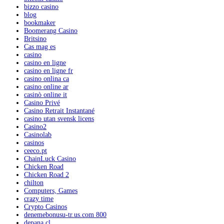
bizzo casino
blog
bookmaker
Boomerang Casino
Britsino
Cas mag es
casino
casino en ligne
casino en ligne fr
casino onlina ca
casino online ar
casinò online it
Casino Privé
Casino Retrait Instantané
casino utan svensk licens
Casino2
Casinolab
casinos
ceeco.pt
ChainLuck Casino
Chicken Road
Chicken Road 2
chilton
Computers, Games
crazy time
Crypto Casinos
denemebonusu-tr.us.com 800
depana.cl