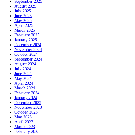
September 2025
August 2025
July 2025
June 2025
May 2025
April 2025
March 2025
February 2025
January 2025
December 2024
November 2024
October 2024
September 2024
August 2024
July 2024
June 2024
May 2024
April 2024
March 2024
February 2024
January 2024
December 2023
November 2023
October 2023
May 2023
April 2023
March 2023
February 2023