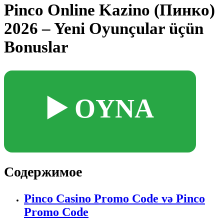
Pinco Online Kazino (Пинко)
2026 – Yeni Oyunçular üçün
Bonuslar
▶️ OYNA
Содержимое
Pinco Casino Promo Code və Pinco
Promo Code