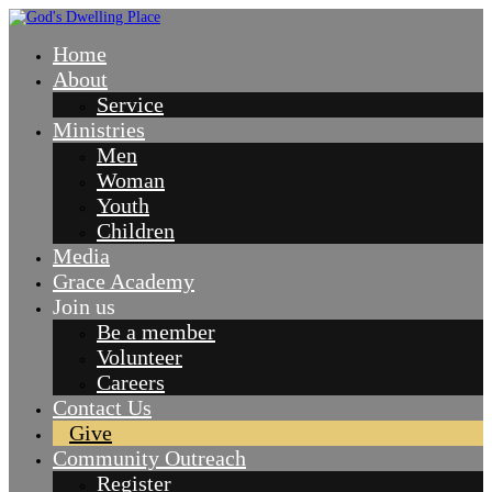
Home
About
Service
Ministries
Men
Woman
Youth
Children
Media
Grace Academy
Join us
Be a member
Volunteer
Careers
Contact Us
Give
Community Outreach
Register