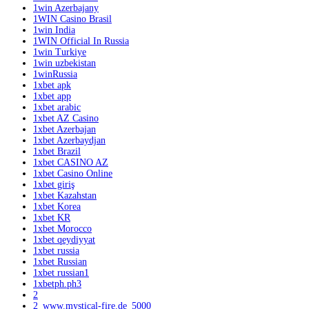
1win Azerbajany
1WIN Casino Brasil
1win India
1WIN Official In Russia
1win Turkiye
1win uzbekistan
1winRussia
1xbet apk
1xbet app
1xbet arabic
1xbet AZ Casino
1xbet Azerbajan
1xbet Azerbaydjan
1xbet Brazil
1xbet CASINO AZ
1xbet Casino Online
1xbet giriş
1xbet Kazahstan
1xbet Korea
1xbet KR
1xbet Morocco
1xbet qeydiyyat
1xbet russia
1xbet Russian
1xbet russian1
1xbetph.ph3
2
2_www.mystical-fire.de_5000