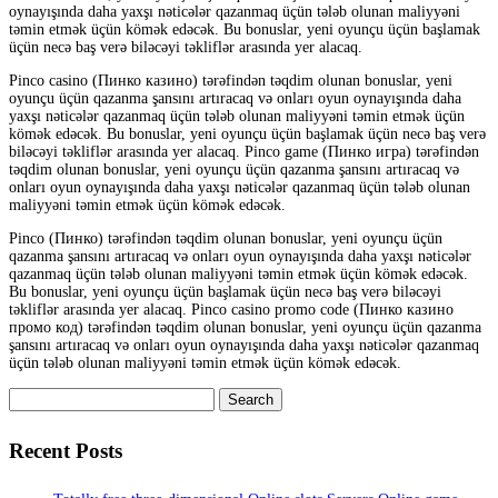
oynayışında daha yaxşı nəticələr qazanmaq üçün tələb olunan maliyyəni
təmin etmək üçün kömək edəcək. Bu bonuslar, yeni oyunçu üçün başlamak
üçün necə baş verə biləcəyi təkliflər arasında yer alacaq.
Pinco casino (Пинко казино) tərəfindən təqdim olunan bonuslar, yeni
oyunçu üçün qazanma şansını artıracaq və onları oyun oynayışında daha
yaxşı nəticələr qazanmaq üçün tələb olunan maliyyəni təmin etmək üçün
kömək edəcək. Bu bonuslar, yeni oyunçu üçün başlamak üçün necə baş verə
biləcəyi təkliflər arasında yer alacaq. Pinco game (Пинко игра) tərəfindən
təqdim olunan bonuslar, yeni oyunçu üçün qazanma şansını artıracaq və
onları oyun oynayışında daha yaxşı nəticələr qazanmaq üçün tələb olunan
maliyyəni təmin etmək üçün kömək edəcək.
Pinco (Пинко) tərəfindən təqdim olunan bonuslar, yeni oyunçu üçün
qazanma şansını artıracaq və onları oyun oynayışında daha yaxşı nəticələr
qazanmaq üçün tələb olunan maliyyəni təmin etmək üçün kömək edəcək.
Bu bonuslar, yeni oyunçu üçün başlamak üçün necə baş verə biləcəyi
təkliflər arasında yer alacaq. Pinco casino promo code (Пинко казино
промо код) tərəfindən təqdim olunan bonuslar, yeni oyunçu üçün qazanma
şansını artıracaq və onları oyun oynayışında daha yaxşı nəticələr qazanmaq
üçün tələb olunan maliyyəni təmin etmək üçün kömək edəcək.
Search
for:
Recent Posts