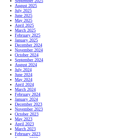
September 2025
August 2025
July 2025
June 2025
May 2025
April 2025
March 2025
February 2025
January 2025
December 2024
November 2024
October 2024
September 2024
August 2024
July 2024
June 2024
May 2024
April 2024
March 2024
February 2024
January 2024
December 2023
November 2023
October 2023
May 2023
April 2023
March 2023
February 2023